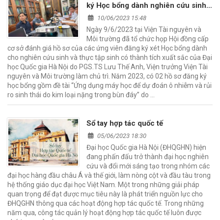
ký Học bổng dành nghiên cứu sinh
và thực tập sinh xuất sắc tại Viện Tài
10/06/2023 15:48
nguyên và Môi trường
Ngày 9/6/2023 tại Viện Tài nguyên và
Môi trường đã tổ chức họp Hội đồng cấp
cơ sở đánh giá hồ sơ của các ứng viên đăng ký xét Học bổng dành
cho nghiên cứu sinh và thực tập sinh có thành tích xuất sắc của Đại
học Quốc gia Hà Nội do PGS.TS Lưu Thế Anh, Viện trưởng Viện Tài
nguyên và Môi trường làm chủ trì. Năm 2023, có 02 hồ sơ đăng ký
học bổng gồm đề tài “Ứng dụng máy học để dự đoán ô nhiễm và rủi
ro sinh thái do kim loại nặng trong bùn đáy” do …
Sổ tay hợp tác quốc tế
05/06/2023 18:30
Đại học Quốc gia Hà Nội (ĐHQGHN) hiện
đang phấn đấu trở thành đại học nghiên
cứu và đổi mới sáng tạo trong nhóm các
đại học hàng đầu châu Á và thế giới, làm nòng cột và đầu tàu trong
hệ thống giáo dục đại học Việt Nam. Một trong những giải pháp
quan trọng để đạt được mục tiêu này là phát triển nguồn lực cho
ĐHQGHN thông qua các hoạt động hợp tác quốc tế. Trong những
năm qua, công tác quản lý hoạt động hợp tác quốc tế luôn được