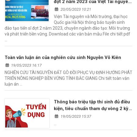
đợt 2 năm 2023 của Việt Tài nguyên
và Môi trường
20/05/2023 10:21
Viện Tài nguyên và Môi trường, Đại học
Quốc gia Hà Nội thông báo tuyển sinh
đào tạo tiến sĩ đợt 2 năm 2023, chuyên ngành đào tạo: Môi trường
và phát triển bền vững. Download các văn bản mẫu File chi tiết pdf
…
Toàn văn luận án của nghiên cứu sinh Nguyễn Võ Kiên
19/05/2023 16:17
NGHIÊN CỨU TÀI NGUYÊN ĐẤT GÒ ĐỒI PHỤC VỤ ĐỊNH HƯỚNG PHÁT
TRIỂN NÔNG NGHIỆP BỀN VỮNG TỈNH BẮC GIANG Chi tiết toàn văn
luận án …
Thông báo triệu tập thí sinh đủ điều
kiện, tiêu chuẩn tham dự vòng 2 kỳ
xét tuyển viên chức năm 2023 của
19/05/2023 15:37
Viện Tài nguyên và Môi trường
…