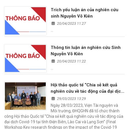
Trích yếu luận án của nghiên cứu
sinh Nguyễn Võ Kiên
20/04/2023 11:27
…
Thông tin luận án nghiên cứu Sinh
Nguyễn Võ Kiên
20/04/2023 11:22
…
Hội thảo quốc tế “Chia sẻ kết quả
nghiên cứu về tác động của đại dịch
covid-19 tại tỉnh Điện Biên, Lào Cai
29/03/2023 13:29
và Lạng Sơn”
Ngày 28/03/2023, Viện Tài nguyên và
Môi trường, ĐHQGHN đã tổ chức thành
công Hội thảo Quốc tế “Chia sẻ kết quả nghiên cứu về tác động của
đại dịch Covid-19 tại tỉnh Điện Biên, Lào Cai và Lạng Sơn” (Final
Workshop Key research findings on the impact of the Covid-19