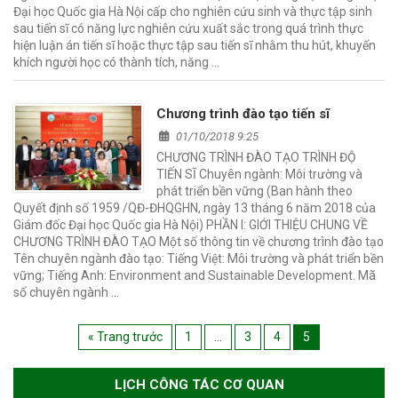
Đại học Quốc gia Hà Nội cấp cho nghiên cứu sinh và thực tập sinh
sau tiến sĩ có năng lực nghiên cứu xuất sắc trong quá trình thực
hiện luận án tiến sĩ hoặc thực tập sau tiến sĩ nhằm thu hút, khuyến
khích người học có thành tích, năng …
Chương trình đào tạo tiến sĩ
01/10/2018 9:25
CHƯƠNG TRÌNH ĐÀO TẠO TRÌNH ĐỘ
TIẾN SĨ Chuyên ngành: Môi trường và
phát triển bền vững (Ban hành theo
Quyết định số 1959 /QĐ-ĐHQGHN, ngày 13 tháng 6 năm 2018 của
Giám đốc Đại học Quốc gia Hà Nội) PHẦN I: GIỚI THIỆU CHUNG VỀ
CHƯƠNG TRÌNH ĐÀO TẠO Một số thông tin về chương trình đào tạo
Tên chuyên ngành đào tạo: Tiếng Việt: Môi trường và phát triển bền
vững; Tiếng Anh: Environment and Sustainable Development. Mã
số chuyên ngành …
« Trang trước
1
…
3
4
5
LỊCH CÔNG TÁC CƠ QUAN