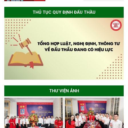
THỦ TỤC QUY ĐỊNH ĐẤU THẦU
THƯ VIỆN ẢNH