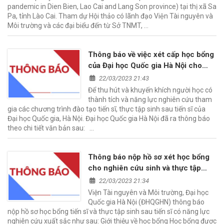
pandemic in Dien Bien, Lao Cai and Lang Son province) tại thị xã Sa
Pa, tỉnh Lào Cai. Tham dự Hội thảo có lãnh đạo Viện Tài nguyên và
Môi trường và các đại biểu đến từ Sở TNMT, …
Thông báo về việc xét cấp học bổng
của Đại học Quốc gia Hà Nội cho
nghiên cứu sinh và thực tập sinh
22/03/2023 21:43
sau tiến sĩ có năng lực nghiên cứu
Để thu hút và khuyến khích người học có
xuất sắc
thành tích và năng lực nghiên cứu tham
gia các chương trình đào tạo tiến sĩ, thực tập sinh sau tiến sĩ của
Đại học Quốc gia, Hà Nội. Đại học Quốc gia Hà Nội đã ra thông báo
theo chi tiết văn bản sau: …
Thông báo nộp hồ sơ xét học bổng
cho nghiên cứu sinh và thực tập
sinh sau tiến sĩ tại Viện Tài nguyên
22/03/2023 21:34
và Môi trường, Đại học Quốc gia Hà
Viện Tài nguyên và Môi trường, Đại học
Nội
Quốc gia Hà Nội (ĐHQGHN) thông báo
nộp hồ sơ học bổng tiến sĩ và thực tập sinh sau tiến sĩ có năng lực
nghiên cứu xuất sắc như sau: Giới thiệu về học bổng Học bổng được