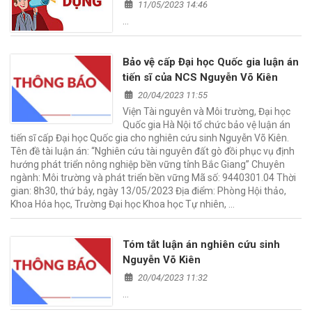
điều kiện tiêu chuẩn tham dự vòng
11/05/2023 14:46
hai kỳ xét tuyển viên chức năm
…
2023 của Viện Tài nguyên và Môi
trường
Bảo vệ cấp Đại học Quốc gia luận án
tiến sĩ của NCS Nguyễn Võ Kiên
20/04/2023 11:55
Viện Tài nguyên và Môi trường, Đại học
Quốc gia Hà Nội tổ chức bảo vệ luận án
tiến sĩ cấp Đại học Quốc gia cho nghiên cứu sinh Nguyễn Võ Kiên.
Tên đề tài luận án: “Nghiên cứu tài nguyên đất gò đồi phục vụ định
hướng phát triển nông nghiệp bền vững tỉnh Bắc Giang” Chuyên
ngành: Môi trường và phát triển bền vững Mã số: 9440301.04 Thời
gian: 8h30, thứ bảy, ngày 13/05/2023 Địa điểm: Phòng Hội thảo,
Khoa Hóa học, Trường Đại học Khoa học Tự nhiên, …
Tóm tắt luận án nghiên cứu sinh
Nguyễn Võ Kiên
20/04/2023 11:32
…