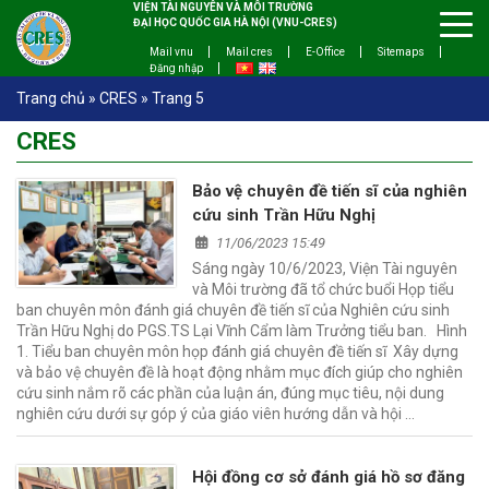
VIỆN TÀI NGUYÊN VÀ MÔI TRƯỜNG
ĐẠI HỌC QUỐC GIA HÀ NỘI (VNU-CRES)
Mail vnu
Mail cres
E-Office
Sitemaps
Đăng nhập
Trang chủ
»
CRES
»
Trang 5
CRES
Bảo vệ chuyên đề tiến sĩ của nghiên
cứu sinh Trần Hữu Nghị
11/06/2023 15:49
Sáng ngày 10/6/2023, Viện Tài nguyên
và Môi trường đã tổ chức buổi Họp tiểu
ban chuyên môn đánh giá chuyên đề tiến sĩ của Nghiên cứu sinh
Trần Hữu Nghị do PGS.TS Lại Vĩnh Cẩm làm Trưởng tiểu ban. Hình
1. Tiểu ban chuyên môn họp đánh giá chuyên đề tiến sĩ Xây dựng
và bảo vệ chuyên đề là hoạt động nhằm mục đích giúp cho nghiên
cứu sinh nắm rõ các phần của luận án, đúng mục tiêu, nội dung
nghiên cứu dưới sự góp ý của giáo viên hướng dẫn và hội …
Hội đồng cơ sở đánh giá hồ sơ đăng