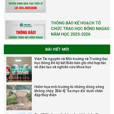
THÔNG BÁO KẾ HOẠCH TỔ
CHỨC TRAO HỌC BỔNG NAGAO
NĂM HỌC 2025-2026
BÀI VIẾT MỚI
THƯ CẢM ƠN LỄ KỶ NIỆM 40
Viện Tài nguyên và Môi trường và Trường Đại
NĂM XÂY DỰNG VÀ PHÁT TRIỂN
học Đông Đô ký kết Biên bản ghi nhớ hợp tác
về đào tạo và nghiên cứu khoa học
VIỆN (1985-2025) VÀ ĐÓN
NHẬN HUÂN CHƯƠNG LAO
ĐỘNG HẠNG BA
Hiểm họa môi trường từ những dòng sông
không chảy: [Bài 4] ‘Sa mạc đá’ dưới chân
đập thủy điện
Tạm dừng công tác tuyển dụng
viên chức, người lao động các
vị trí việc làm chức danh nghề