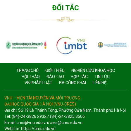
ĐỐI TÁC
TRANG CHỦ
GIỚI THIỆU
NGHIÊN CỨU KHOA HỌC
HỘI THẢO
ĐÀO TẠO
HỢP TÁC
TIN TỨC
VB PHÁP LUẬT
BA CÔNG KHAI
LIÊN HỆ
VNU – VIỆN TÀI NGUYÊN VÀ MÔI TRƯỜNG
ĐẠI HỌC QUỐC GIA HÀ NỘI (VNU-CRES)
Địa chỉ: Số 19 Lê Thánh Tông, Phường Cửa Nam, Thành phố Hà Nội
Tel: (84)-24-3826 2932 / (84)-24-3825 3506
Email: cres@vnu.edu.vn/cres@cres.edu.vn
Website: https://cres.edu.vn