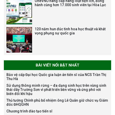
OneVNU nâng cấp hàng loạt tiện ích, đồng
nghiệp chuyên môn dùng
hành cùng hơn 17.000 sinh viên tại Hòa Lạc
chung trong ĐHQGHN
120 năm hun đúc tinh hoa học thuật và khát
vọng phụng sự quốc gia
Bảo vệ luận án tiến sĩ của NCS
Trương Mạnh Tuấn
BÀI VIẾT NỔI BẬT NHẤT
Bảo vệ cấp Đại học Quốc gia luận án tiến sĩ của NCS Trần Thị
Thu Hà
Bảo vệ luận án tiến sĩ của NCS
Sử dụng thông minh rừng – đa dạng sinh học trên vùng sinh
Nguyễn Thế Thông
thái dãy Trường Sơn vì phát triển bền vững và ứng phó với
biến đổi khí hậu
Thủ tướng Chính phủ bổ nhiệm ông Lê Quân giữ chức vụ Giám
đốc ĐHQGHN
Chương trình đào tạo tiến sĩ