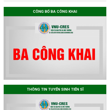
Thông báo chương trình học
CÔNG BỐ BA CÔNG KHAI
bổng Nagao tại Việt Nam năm
học 2026-2027
Thông báo về việc họp Tiểu
ban chuyên môn đánh giá hồ
sơ chuyên môn cho các thí sinh
dự tuyển nghiên cứu sinh đợt 1
năm 2026
Thông báo danh sách thí sinh
đủ điều kiện dự tuyển Chương
THÔNG TIN TUYỂN SINH TIẾN SĨ
trình đào tạo tiến sĩ chuyên
ngành Môi trường và phát triển
bền vững đợt 1 năm 2026