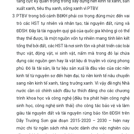
tảng cực kỳ quan trọng trong xây dựng nền kinh tế xanh, sản
xuất xanh, tiêu thụ xanh, sống xanh vì PTBV.
PTBV trong bối cảnh BĐKH phải coi trọng đúng mức đến vai
trò các HST tự nhiên và nhân tạo; tài nguyên đất, rừng và
ĐDSH. Đây là tài nguyên quý giá của quốc gia không gì có thể
thay thế được, là một nguồn vốn tự nhiên mang tính liên kết
tổng thể bởi đất, các HST là nơi sinh tồn và phát triển các loài
thực vật, động vật, vi sinh vật, nấm mà trong đó lại chứa
đựng các nguồn gen hay là vật liệu di truyền vô cùng phong
phú. Đó là tài sản, là tư liệu sản xuấ là đầu vào của các nền
kinh tế từ nguyên sơ đến hiện đại; từ nền kinh tế nâu chuyển
sang nền kinh tế xanh, tăng trưởng xanh. Vì vậy đề nghị Nhà
nước cần có chính sách đầu tư thích đáng cho các chương
trình khoa học và công nghệ (điều tra phát hiện công nghệ
sinh học, công nghệ sinh thái) cho công tác bảo vệ và làm
giàu tài nguyên đất và tài nguyên rừng bảo tồn ĐDSH trên
Dãy Trường Sơn giai đoạn 2015-2020 – 2030 – hiện nay
mức chi từ ngân sách nhà nước dành cho việc nghiên cứu