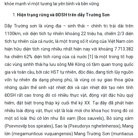
khỏe mạnh vì một tương lai yên bình và bền vững.
Hiện trạng rừng và ĐDSH trên dãy Trường Sơn
Dãy Trường sơn là vùng địa – sinh thái – chính trị trải dài trên
1100km, với diện tích tự nhiên khoảng 22 triệu ha, chiếm 2/3 diện
tích tự nhiên của cả nước, là một trong số ít vùng của Việt Nam còn
hiện hữu diện tích rừng nhiều nhất hiện nay với khoảng 7.713.382
ha chiếm 62% diện tích rừng của cả nước [1] là một trong tổ hợp
các vùng sinhh thái hạ lưu sông Mê Kông có tầm quan trọng quốc
gia và toàn cầu, bởi các HST tự nhiên, độc đáo, đang tích lũy nguồn
vốn tự nhiên đa dạng phong phú, là vùng có sự giao thoa giữa
những quần thể sinh vật nhiệt đới và cận nhiệt đới tạo nên tính
ĐDSH rất cao trong đó có nhiều thực vật, động vật đặc hữu quý
hiếm, đặt biệt trong thập kỷ cuối thế kỷ XX. Tại đây đã phát hiện
nhiều loài động vật, thực vật là loài mới cho khoa học trong đó có
một số loài thú cỡ lớn như Bò xam (Bos sauvels), Bò sừng xám
(Psevnovilp bos spirales), Sao la (Pseudoryx nghetinhensix), Mang
lớn (megamunticus vuquangensis) Mang Trường Sơn (muntiacus