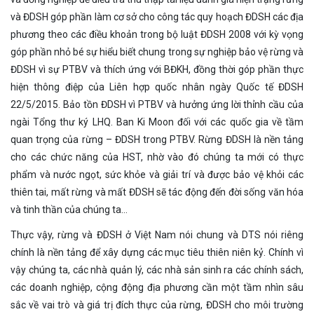
và ĐDSH góp phần làm cơ sở cho công tác quy hoạch ĐDSH các địa
phương theo các điều khoản trong bộ luật ĐDSH 2008 với kỳ vọng
góp phần nhỏ bé sự hiểu biết chung trong sự nghiệp bảo vệ rừng và
ĐDSH vì sự PTBV và thích ứng với BĐKH, đồng thời góp phần thực
hiện thông điệp của Liên hợp quốc nhân ngày Quốc tế ĐDSH
22/5/2015. Bảo tồn ĐDSH vì PTBV và hưởng ứng lời thỉnh cầu của
ngài Tổng thư ký LHQ. Ban Ki Moon đối với các quốc gia về tầm
quan trọng của rừng – ĐDSH trong PTBV. Rừng ĐDSH là nền tảng
cho các chức năng của HST, nhờ vào đó chúng ta mới có thực
phẩm và nước ngọt, sức khỏe và giải trí và được bảo vệ khỏi các
thiên tai, mất rừng và mất ĐDSH sẽ tác động đến đời sống văn hóa
và tinh thần của chúng ta…
Thực vậy, rừng và ĐDSH ở Việt Nam nói chung và DTS nói riêng
chính là nền tảng để xây dựng các mục tiêu thiên niên kỷ. Chính vì
vậy chúng ta, các nhà quản lý, các nhà sản sinh ra các chính sách,
các doanh nghiệp, cộng động địa phương cần một tầm nhìn sâu
sắc về vai trò và giá trị đích thực của rừng, ĐDSH cho môi trường