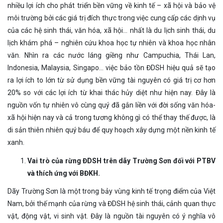
nhiều lợi ích cho phát triển bền vững về kinh tế – xã hội và bảo vệ
môi trường bởi các giá trị đích thực trong việc cung cấp các dịnh vụ
của các hệ sinh thái, văn hóa, xã hội… nhất là du lịch sinh thái, du
lịch khám phá – nghiên cứu khoa học tự nhiên và khoa học nhân
văn. Nhìn ra các nước láng giềng như Campuchia, Thái Lan,
Indonesia, Malaysia, Singapo… việc bảo tồn ĐDSH hiệu quả sẽ tạo
ra lợi ích to lớn từ sử dụng bền vững tài nguyên có giá trị cơ hơn
20% so với các lợi ích từ khai thác hủy diệt như hiện nay. Đây là
nguồn vốn tự nhiên vô cùng quý đã gắn liền với đời sống văn hóa-
xã hội hiện nay và cả trong tương không gì có thể thay thế được, là
di sản thiên nhiên quý báu để quy hoạch xây dựng một nền kinh tế
xanh.
Vai trò của rừng ĐDSH trên dãy Trường Sơn đối với PTBV
và thích ứng với BĐKH.
Dãy Trường Sơn là một trong bảy vùng kinh tế trọng điểm của Việt
Nam, bởi thế mạnh của rừng và ĐDSH hệ sinh thái, cảnh quan thực
vật, động vật, vi sinh vật. Đây là nguồn tài nguyên có ý nghĩa vô