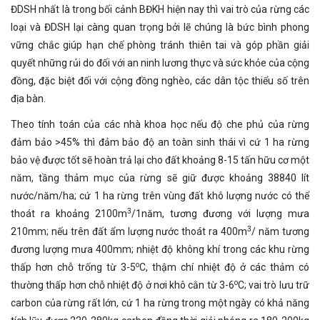
ĐDSH nhất là trong bối cảnh BĐKH hiện nay thì vai trò của rừng các
loại và ĐDSH lại càng quan trọng bởi lẽ chúng là bức bình phong
vững chắc giúp hạn chế phòng tránh thiên tai và góp phần giải
quyết những rủi do đối với an ninh lương thực và sức khỏe của cộng
đồng, đặc biệt đối với cộng đồng nghèo, các dân tộc thiểu số trên
địa bàn.
Theo tính toán của các nhà khoa học nếu độ che phủ của rừng
đảm bảo >45% thì đảm bảo độ an toàn sinh thái vì cứ 1 ha rừng
bảo vệ được tốt sẽ hoàn trả lại cho đất khoảng 8-15 tấn hữu cơ một
năm, tầng thảm mục của rừng sẽ giữ được khoảng 38840 lít
nước/năm/ha; cứ 1 ha rừng trên vùng đất khô lượng nước có thể
3
thoát ra khoảng 2100m
/1năm, tương đương với lượng mưa
3
210mm; nếu trên đất ẩm lượng nước thoát ra 400m
/ năm tương
đương lượng mưa 400mm; nhiệt độ không khí trong các khu rừng
o
thấp hơn chỗ trống từ 3-5
C, thậm chí nhiệt độ ở các thảm có
o
thường thấp hơn chỗ nhiệt độ ở nơi khô cằn từ 3-6
C; vai trò lưu trữ
carbon của rừng rất lớn, cứ 1 ha rừng trong một ngày có khả năng