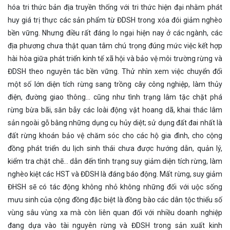
hóa tri thức bản địa truyền thống với tri thức hiện đại nhằm phát
huy giá trị thực các sản phẩm từ ĐDSH trong xóa đói giảm nghèo
bền vững. Nhưng điều rất đáng lo ngại hiện nay ở các ngành, các
địa phương chưa thật quan tâm chú trọng đúng mức việc kết hợp
hài hòa giữa phát triển kinh tế xã hội và bảo vệ môi trường rừng và
ĐDSH theo nguyên tắc bền vững. Thử nhìn xem việc chuyển đổi
một số lớn diện tích rừng sang trồng cây công nghiệp, làm thủy
điện, đường giao thông… cũng như tình trạng lâm tặc chặt phá
rừng bừa bãi, săn bẫy các loài động vật hoang dã, khai thác lâm
sản ngoài gỗ bằng những dụng cụ hủy diệt; sử dụng đất đai nhất là
đất rừng khoán bảo vệ chăm sóc cho các hộ gia đình, cho cộng
đồng phát triển du lịch sinh thái chưa được hướng dẫn, quản lý,
kiểm tra chặt chẽ… dẫn đến tình trạng suy giảm diện tích rừng, làm
nghèo kiệt các HST và ĐDSH là đáng báo động. Mất rừng, suy giảm
ĐHSH sẽ có tác động không nhỏ không những đối với uộc sống
mưu sinh của cộng đồng đặc biệt là đồng bào các dân tộc thiểu số
vùng sâu vùng xa mà còn liên quan đối với nhiều doanh nghiệp
đang dựa vào tài nguyên rừng và ĐDSH trong sản xuất kinh