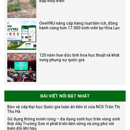
đập thủy điện
Bảo vệ luận án tiến sĩ của NCS
Trương Mạnh Tuấn
OneVNU nâng cấp hàng loạt tiện ích, đồng
hành cùng hơn 17.000 sinh viên tại Hòa Lạc
120 năm hun đúc tinh hoa học thuật và khát
vọng phụng sự quốc gia
Bảo vệ luận án tiến sĩ của NCS
Nguyễn Thế Thông
BÀI VIẾT NỔI BẬT NHẤT
Bảo vệ cấp Đại học Quốc gia luận án tiến sĩ của NCS Trần Thị
Thu Hà
Thông báo chương trình học
Sử dụng thông minh rừng – đa dạng sinh học trên vùng sinh
bổng Nagao tại Việt Nam năm
thái dãy Trường Sơn vì phát triển bền vững và ứng phó với
học 2026-2027
biến đổi khí hậu