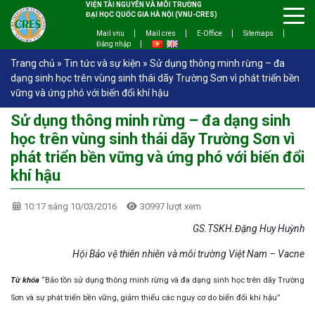
VIỆN TÀI NGUYÊN VÀ MÔI TRƯỜNG
ĐẠI HỌC QUỐC GIA HÀ NỘI (VNU-CRES)
Mail vnu
Mail cres
E-Office
Sitemaps
Đăng nhập
Trang chủ
»
Tin tức và sự kiện
»
Sử dụng thông minh rừng – đa
dạng sinh học trên vùng sinh thái dãy Trường Sơn vì phát triển bền
vững và ứng phó với biến đổi khí hậu
Sử dụng thông minh rừng – đa dạng sinh
học trên vùng sinh thái dãy Trường Sơn vì
phát triển bền vững và ứng phó với biến đổi
khí hậu
10:17 sáng 10/03/2016
30997 lượt xem
GS.TSKH.Đặng Huy Huỳnh
Hội Bảo vệ thiên nhiên và môi trường Việt Nam – Vacne
Từ khóa
“Bảo tồn sử dụng thông minh rừng và đa dạng sinh học trên dãy Trường
Sơn và sự phát triển bền vững, giảm thiểu các nguy cơ do biến đổi khí hậu”