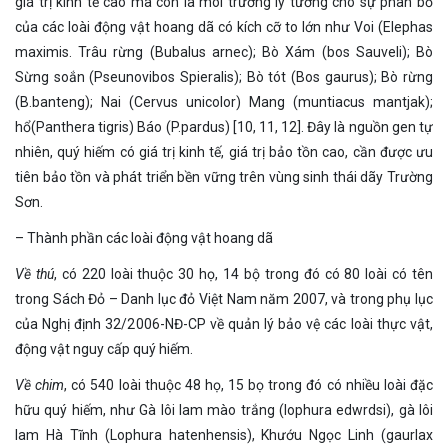
giá trị kinh tế cao mà còn là môi trường lý tưởng cho sự phân bố
của các loài động vật hoang dã có kích cỡ to lớn như Voi (Elephas
maximis. Trâu rừng (Bubalus arnec); Bò Xám (bos Sauveli); Bò
Sừng soắn (Pseunovibos Spieralis); Bò tót (Bos gaurus); Bò rừng
(B.banteng); Nai (Cervus unicolor) Mang (muntiacus mantjak);
hổ(Panthera tigris) Báo (P.pardus) [10, 11, 12]. Đây là nguồn gen tự
nhiên, quý hiếm có giá trị kinh tế, giá trị bảo tồn cao, cần được ưu
tiên bảo tồn và phát triển bền vững trên vùng sinh thái dãy Trường
Sơn.
– Thành phần các loài động vật hoang dã
Về thú
, có 220 loài thuộc 30 họ, 14 bộ trong đó có 80 loài có tên
trong Sách Đỏ – Danh lục đỏ Việt Nam năm 2007, và trong phụ lục
của Nghị định 32/2006-NĐ-CP về quản lý bảo vệ các loài thực vật,
động vật nguy cấp quý hiếm.
Về chim
, có 540 loài thuộc 48 họ, 15 bọ trong đó có nhiều loài đặc
hữu quý hiếm, như Gà lôi lam mào trắng (lophura edwrdsi), gà lôi
lam Hà Tĩnh (Lophura hatenhensis), Khướu Ngọc Linh (gaurlax