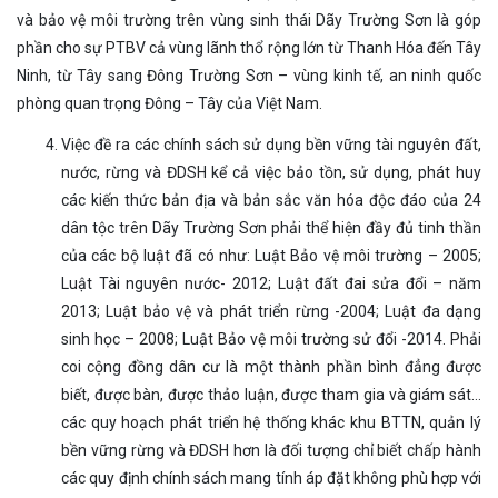
và bảo vệ môi trường trên vùng sinh thái Dãy Trường Sơn là góp
phần cho sự PTBV cả vùng lãnh thổ rộng lớn từ Thanh Hóa đến Tây
Ninh, từ Tây sang Đông Trường Sơn – vùng kinh tế, an ninh quốc
phòng quan trọng Đông – Tây của Việt Nam.
Việc đề ra các chính sách sử dụng bền vững tài nguyên đất,
nước, rừng và ĐDSH kể cả việc bảo tồn, sử dụng, phát huy
các kiến thức bản địa và bản sắc văn hóa độc đáo của 24
dân tộc trên Dãy Trường Sơn phải thể hiện đầy đủ tinh thần
của các bộ luật đã có như: Luật Bảo vệ môi trường – 2005;
Luật Tài nguyên nước- 2012; Luật đất đai sửa đổi – năm
2013; Luật bảo vệ và phát triển rừng -2004; Luật đa dạng
sinh học – 2008; Luật Bảo vệ môi trường sử đổi -2014. Phải
coi cộng đồng dân cư là một thành phần bình đẳng được
biết, được bàn, được thảo luận, được tham gia và giám sát…
các quy hoạch phát triển hệ thống khác khu BTTN, quản lý
bền vững rừng và ĐDSH hơn là đối tượng chỉ biết chấp hành
các quy định chính sách mang tính áp đặt không phù hợp với