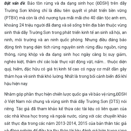
Đặt vấn đề
: Bảo tồn rừng và đa dạng sinh học (ĐDSH) trên dãy
Trường Sơn không chỉ là điều tiên quyết vì phát triển bền vững
(PTBV) mà còn là chỗ nương tựa mãi mãi cho 40 dân tộc anh em,
khoảng 24 triệu người đã đang và sẽ sống trên địa bàn thuộc vùng
sinh thái dãy Trường Sơn trong phát triển kinh tế an sinh xã hội, an
ninh, môi trường và an ninh quốc phòng. Nhưng điều đáng báo
động tình trạng diện tích rừng nguyên sinh rừng đầu nguồn, rừng
thông, rừng khộp và đa dạng sinh học ngày càng bị suy giảm,
nghèo kiệt, thâm chí các loài thực vật động vật, nấm… thuộc diện
quý, hiếm, đặc hữu có giá trị kinh tế cao có nguy cơ mất dần gây
thảm họa về sinh thái khó lường. Nhất là trong bối cảnh biến đổi khí
hậu hiện nay.
Nhằm góp phần thực hiện chiến lược quốc gia về bảo vệ rừng,ĐDSH
ở Việt Nam nói chung và vùng sinh thái dãy Trường Sơn (DTS) nói
riêng. Tác giả đã tham khảo kế thừa các tài liệu có liên quan của
các nhà khoa học trong và ngoài nước, cùng với các chuyến khảo
sát thực địa trong các năm 2013-2014, 2015 của bản thân tác giả
và đồng nghiệp để điều tra thu thập tài liệu đánh giá hiện trạng rừng