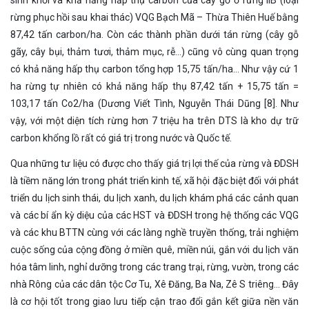
sinh khối và khả năng hấp thụ carbon của cây gỗ ở rừng IIB (loại
rừng phục hồi sau khai thác) VQG Bạch Mã – Thừa Thiên Huế bằng
87,42 tấn carbon/ha. Còn các thành phần dưới tán rừng (cây gỗ
gãy, cây bụi, thảm tươi, thảm mục, rễ…) cũng vô cùng quan trọng
có khả năng hấp thụ carbon tổng hợp 15,75 tấn/ha… Như vậy cứ 1
ha rừng tự nhiên có khả năng hấp thụ 87,42 tấn + 15,75 tấn =
103,17 tấn Co2/ha (Dương Viết Tình, Nguyễn Thái Dũng [8]. Như
vậy, với một diện tích rừng hơn 7 triệu ha trên DTS là kho dự trữ
carbon khổng lồ rất có giá trị trong nước và Quốc tế.
Qua những tư liệu có được cho thấy giá trị lợi thế của rừng và ĐDSH
là tiềm năng lớn trong phát triển kinh tế, xã hội đặc biệt đối với phát
triển du lịch sinh thái, du lịch xanh, du lịch khám phá các cảnh quan
và các bí ẩn kỳ diệu của các HST và ĐDSH trong hệ thống các VQG
và các khu BTTN cùng với các làng nghề truyền thống, trải nghiệm
cuộc sống của cộng đồng ở miền quê, miền núi, gắn với du lịch văn
hóa tâm linh, nghỉ dưỡng trong các trang trại, rừng, vườn, trong các
nhà Rông của các dân tộc Cơ Tu, Xê Đăng, Ba Na, Zê S triêng… Đây
là cơ hội tốt trong giao lưu tiếp cận trao đổi gắn kết giữa nền văn