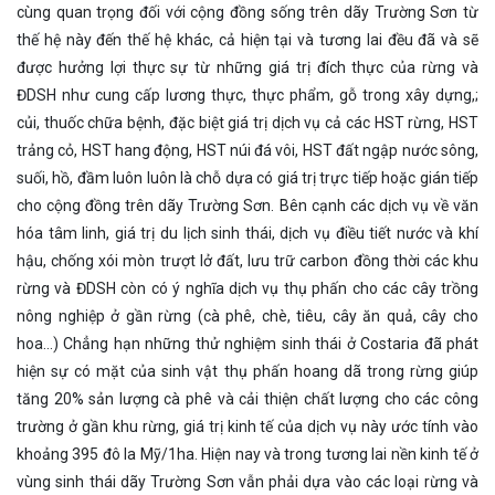
cùng quan trọng đối với cộng đồng sống trên dãy Trường Sơn từ
thế hệ này đến thế hệ khác, cả hiện tại và tương lai đều đã và sẽ
được hưởng lợi thực sự từ những giá trị đích thực của rừng và
ĐDSH như cung cấp lương thực, thực phẩm, gỗ trong xây dựng,;
củi, thuốc chữa bệnh, đặc biệt giá trị dịch vụ cả các HST rừng, HST
trảng cỏ, HST hang động, HST núi đá vôi, HST đất ngập nước sông,
suối, hồ, đầm luôn luôn là chỗ dựa có giá trị trực tiếp hoặc gián tiếp
cho cộng đồng trên dãy Trường Sơn. Bên cạnh các dịch vụ về văn
hóa tâm linh, giá trị du lịch sinh thái, dịch vụ điều tiết nước và khí
hậu, chống xói mòn trượt lở đất, lưu trữ carbon đồng thời các khu
rừng và ĐDSH còn có ý nghĩa dịch vụ thụ phấn cho các cây trồng
nông nghiệp ở gần rừng (cà phê, chè, tiêu, cây ăn quả, cây cho
hoa…) Chẳng hạn những thử nghiệm sinh thái ở Costaria đã phát
hiện sự có mặt của sinh vật thụ phấn hoang dã trong rừng giúp
tăng 20% sản lượng cà phê và cải thiện chất lượng cho các công
trường ở gần khu rừng, giá trị kinh tế của dịch vụ này ước tính vào
khoảng 395 đô la Mỹ/1ha. Hiện nay và trong tương lai nền kinh tế ở
vùng sinh thái dãy Trường Sơn vẫn phải dựa vào các loại rừng và