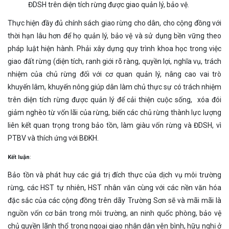
ĐDSH trên diện tích rừng được giao quản lý, bảo vệ.
Thực hiện đầy đủ chính sách giao rừng cho dân, cho cộng đồng với
thời hạn lâu hơn để họ quản lý, bảo vệ và sử dụng bền vững theo
pháp luật hiện hành. Phải xây dựng quy trình khoa học trong việc
giao đất rừng (diện tích, ranh giới rõ ràng, quyền lợi, nghĩa vụ, trách
nhiệm của chủ rừng đối với cơ quan quản lý, nâng cao vai trò
khuyến lâm, khuyến nông giúp dân làm chủ thực sự có trách nhiệm
trên diện tích rừng được quản lý để cải thiện cuộc sống, xóa đói
giảm nghèo từ vốn lãi của rừng, biến các chủ rừng thành lực lượng
liên kết quan trọng trong bảo tồn, làm giàu vốn rừng và ĐDSH, vì
PTBV và thích ứng với BĐKH.
Kết luận
:
Bảo tồn và phát huy các giá trị đích thực của dịch vụ môi trường
rừng, các HST tự nhiên, HST nhân văn cùng với các nền văn hóa
đặc sắc của các cộng đồng trên dãy Trường Sơn sẽ và mãi mãi là
nguồn vốn cơ bản trong môi trường, an ninh quốc phòng, bảo vệ
chủ quyền lãnh thổ trong ngoại giao nhân dân yên bình, hữu nghị ở