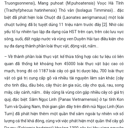
Truongsonnensi), Mang puhoat (M.puhoatensis) Voọc Hà Tĩnh
(Trachyfphecus hatinhensix) Thỏ vằn (Isolagus Timminsii)… đặc
biệt đã phát hiện loài Chuột đá (Laonates aerigmansus) một loài
chuột tưởng đã bị tuyệt dủng 11 triệu năm trước đây [2]. Nhờ các
yếu tố tự nhiên tạo lập đa dạng của HST trên cạn, trên các lưu vực
sông, suối, đất ngập nước và vùng ven Duyên Hải tạo điều kiện cho
sự đa dạng thành phần loài thực vật, động vật, nấm…
– Về thành phần loài thực vật: kế thừa tổng hợp các tư liệu có liên
quan đã thống kê khoảng hơn 45000 loài thực vật bậc cao có
mạch, trong đó có 1187 loài cây có giá trị dược liệu, 700 loài thực
vật có giá trị cung cấp gỗ và nhiều tài nguyên lâm sản khác (cây
cho tinh dầu, dầu béo, cây thức ăn gia súc, cây cho quả, rau, song
mây, cây cảnh, nấm… Đây cũng là vùng còn gặp nhiều cây có giá trị
quý, đặc biệt: Sâm Ngọc Linh (Panax Vietnamensis) ở tại tỉnh Kon
Tum và Quảng Nam, thời gian gần đây trên đỉnh núi Ngọc Linh (Kon
Tum) đã phát hiện thêm một quần thể sâm ngoài tự nhiên với số
lượng cá thế khá đông, cùng với việc phát hiện một quần thể cây gỗ
Pơ mu (Fokiemia hodginsii) khoảng 1300 cây tại khu rừng nguyên