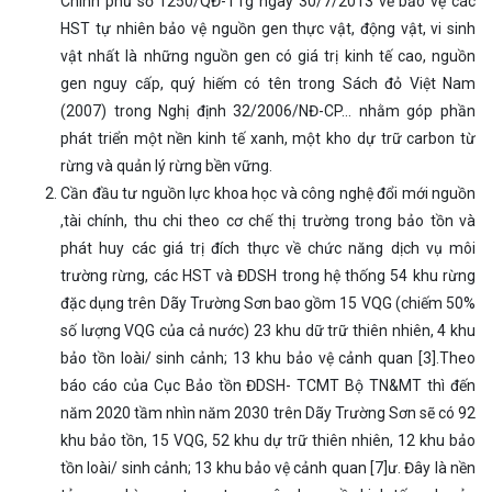
Chính phủ số 1250/QĐ-TTg ngày 30/7/2013 về bảo vệ các
HST tự nhiên bảo vệ nguồn gen thực vật, động vật, vi sinh
vật nhất là những nguồn gen có giá trị kinh tế cao, nguồn
gen nguy cấp, quý hiếm có tên trong Sách đỏ Việt Nam
(2007) trong Nghị định 32/2006/NĐ-CP… nhằm góp phần
phát triển một nền kinh tế xanh, một kho dự trữ carbon từ
rừng và quản lý rừng bền vững.
Cần đầu tư nguồn lực khoa học và công nghệ đổi mới nguồn
,tài chính, thu chi theo cơ chế thị trường trong bảo tồn và
phát huy các giá trị đích thực về chức năng dịch vụ môi
trường rừng, các HST và ĐDSH trong hệ thống 54 khu rừng
đặc dụng trên Dãy Trường Sơn bao gồm 15 VQG (chiếm 50%
số lượng VQG của cả nước) 23 khu dữ trữ thiên nhiên, 4 khu
bảo tồn loài/ sinh cảnh; 13 khu bảo vệ cảnh quan [3].Theo
báo cáo của Cục Bảo tồn ĐDSH- TCMT Bộ TN&MT thì đến
năm 2020 tầm nhìn năm 2030 trên Dãy Trường Sơn sẽ có 92
khu bảo tồn, 15 VQG, 52 khu dự trữ thiên nhiên, 12 khu bảo
tồn loài/ sinh cảnh; 13 khu bảo vệ cảnh quan [7]ư. Đây là nền