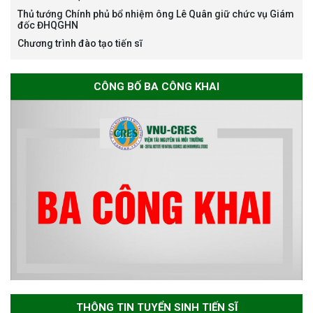
Thủ tướng Chính phủ bổ nhiệm ông Lê Quân giữ chức vụ Giám
đốc ĐHQGHN
Chương trình đào tạo tiến sĩ
Thông báo về việc họp Tiểu
ban chuyên môn đánh giá hồ
sơ chuyên môn cho các thí sinh
CÔNG BỐ BA CÔNG KHAI
dự tuyển nghiên cứu sinh đợt 1
năm 2026
Thông báo danh sách thí sinh
đủ điều kiện dự tuyển Chương
trình đào tạo tiến sĩ chuyên
ngành Môi trường và phát triển
bền vững đợt 1 năm 2026
The International Conference
EME 2026 on “Earth, Mine and
THÔNG TIN TUYỂN SINH TIẾN SĨ
Environmental Sciences for the