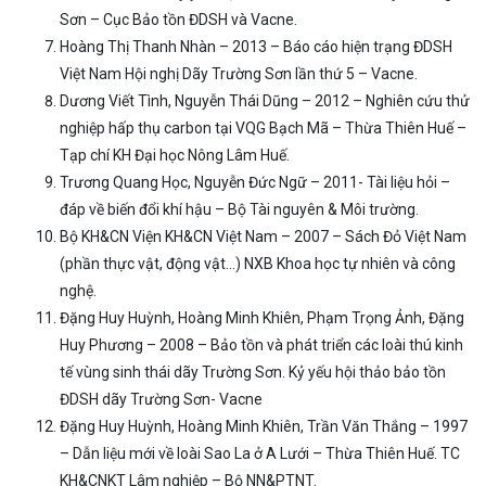
Sơn – Cục Bảo tồn ĐDSH và Vacne.
Hoàng Thị Thanh Nhàn – 2013 – Báo cáo hiện trạng ĐDSH
Việt Nam Hội nghị Dãy Trường Sơn lần thứ 5 – Vacne.
Dương Viết Tình, Nguyễn Thái Dũng – 2012 – Nghiên cứu thử
nghiệp hấp thụ carbon tại VQG Bạch Mã – Thừa Thiên Huế –
Tạp chí KH Đại học Nông Lâm Huế.
Trương Quang Học, Nguyễn Đức Ngữ – 2011- Tài liệu hỏi –
đáp về biến đổi khí hậu – Bộ Tài nguyên & Môi trường.
Bộ KH&CN Viện KH&CN Việt Nam – 2007 – Sách Đỏ Việt Nam
(phần thực vật, động vật…) NXB Khoa học tự nhiên và công
nghệ.
Đặng Huy Huỳnh, Hoàng Minh Khiên, Phạm Trọng Ảnh, Đặng
Huy Phương – 2008 – Bảo tồn và phát triển các loài thú kinh
tế vùng sinh thái dãy Trường Sơn. Kỷ yếu hội thảo bảo tồn
ĐDSH dãy Trường Sơn- Vacne
Đặng Huy Huỳnh, Hoàng Minh Khiên, Trần Văn Thắng – 1997
– Dẫn liệu mới về loài Sao La ở A Lưới – Thừa Thiên Huế. TC
KH&CNKT Lâm nghiệp – Bộ NN&PTNT.