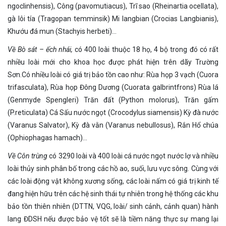
ngoclinhensis), Công (pavomutiacus), Trĩ sao (Rheinartia ocellata),
gà lôi tía (Tragopan temminsik) Mi langbian (Crocias Langbianis),
Khướu đá mun (Stachyis herbeti)…
Về Bò sát – ếch nhái,
có 400 loài thuộc 18 họ, 4 bộ trong đó có rất
nhiều loài mới cho khoa học được phát hiện trên dãy Trường
Sơn.Có nhiều loài có giá trị bảo tồn cao như: Rùa họp 3 vạch (Cuora
trifasculata), Rùa họp Đông Dương (Cuorata galbrintfrons) Rùa lá
(Genmyde Spengleri) Trăn đất (Python molorus), Trăn gấm
(P.reticulata) Cá Sấu nước ngọt (Crocodylus siamensis) Kỳ đà nước
(Varanus Salvator), Kỳ đà vằn (Varanus nebullosus), Rắn Hổ chúa
(Ophiophagas hamach)…
Về Côn trùng
có 3290 loài và 400 loài cá nước ngọt nước lợ và nhiều
loài thủy sinh phân bố trong các hồ ao, suối, lưu vực sông. Cùng với
các loài động vật không xương sống, các loài nấm có giá trị kinh tế
đang hiện hữu trên các hệ sinh thái tự nhiên trong hệ thống các khu
bảo tồn thiên nhiên (DTTN, VQG, loài/ sinh cảnh, cảnh quan) hành
lang ĐDSH nếu được bảo vệ tốt sẽ là tiềm năng thực sự mang lại