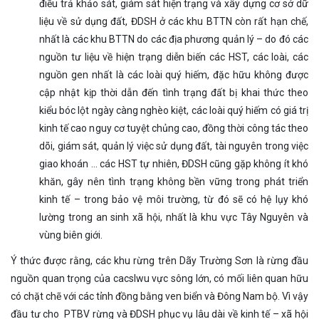
điều trả khảo sát, giám sát hiện trạng và xây dựng cơ sở dữ
liệu về sử dụng đất, ĐDSH ở các khu BTTN còn rất hạn chế,
nhất là các khu BTTN do các địa phương quản lý – do đó các
nguồn tư liệu về hiện trạng diễn biến các HST, các loài, các
nguồn gen nhất là các loài quý hiếm, đặc hữu không được
cập nhật kịp thời dẫn đến tình trạng đất bị khai thức theo
kiểu bóc lột ngày càng nghèo kiệt, các loài quý hiếm có giá trị
kinh tế cao nguy cơ tuyệt chủng cao, đồng thời công tác theo
dõi, giám sát, quản lý việc sử dụng đất, tài nguyên trong việc
giao khoán … các HST tự nhiên, ĐDSH cũng gặp không ít khó
khăn, gây nên tình trạng không bền vững trong phát triển
kinh tế – trong bảo vệ môi trường, từ đó sẽ có hệ lụy khó
lường trong an sinh xã hội, nhất là khu vực Tây Nguyên và
vùng biên giới.
Ý thức được rằng, các khu rừng trên Dãy Trường Sơn là rừng đầu
nguồn quan trọng của cacslwu vực sông lớn, có mối liên quan hữu
có chặt chẽ với các tỉnh đồng bằng ven biển và Đông Nam bộ. Vì vậy
đầu tư cho PTBV rừng và ĐDSH phục vụ lâu dài về kinh tế – xã hội