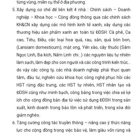
từng vùng, miền cụ thể ở địa phương.
Xây dựng cơ chế để liên kết 4 nhà : Chính sách – Doanh
nghiệp – Khoa học – Cộng đồng thông qua các chính sách
KH&CN xây dựng các mô hình kinh tế xanh, xây dựng các
thương hiệu sản phẩm xanh an toàn từ ĐDSH: Cà phê, Ca
cao, Tiêu, Điều, các loại hoa quả, rau, sắn, quả bòn bon,
(Lansiam domesticum); mật ong, Yến xào, cây thuốc (Sâm
Ngọc Linh, Ba kích, Nấm Linh chi…) các nguyên liệu tự nhiên
làm sạch, làm đẹp cho con người và các công trình kiến trúc…
do vậy các công ty, các nhà doanh nghiệp phải thực quan
tâm, đầu tư, nghiên cứu khoa học công nghệ phục hồi các
HST rừng đặc trưng, các HST tự nhiên, HST nhân tạo và
ĐDSH cũng như minh bạch, công bằng trong việc chia sẻ lợi
ích cho cộng đồng bản địa từ việc sử dụng ĐDSH trong sản
xuất, kinh doanh trong bảo tồn và phát triển, trong xóa đói
giảm nghèo.
Tăng cường công tác truyền thông – nâng cao ý thức năng
lực cho cộng đồng trong việc bảo vệ, làm giàu vốn rừng và