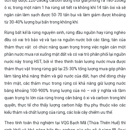
tích lũy được 220-280kg carbon đồng thời giải phóng ra 180-200kg
ô xi; trong một năm 1 ha rừng sẽ tiết ra không khí 14 tấn ôxi và sẽ
ngăn cản làm sạch được 50-70 tấn bụi và làm giảm được khoảng
từ 30-40% lượng bụi bẩn trong không khí.
Rừng bất kể là rừng nguyên sinh, rừng đầu nguồn hay rừng nghèo
đều có vai trò bảo vệ và tạo ra nguồn nước bởi các tầng, tán của
thảm thực vật có chức năng quan trọng trong việc ngăn cản một
phần nước mưa rơi xuống mặt đất và có vai trò phân phối lại nguồn
nước này trong HST, bởi vì theo thinh toán lương nước mưa được
thảm thực vật trong rừng giữ lại 25-30% tổng lượng mưa góp phần
làm tăng khả năng thấm và giữ nước của đất, hạn chế dòng chảy
trên mặt, các thảm mục trong rừng có khả năng giữ lượng nước
bằng khoảng 100-900% trọng lượng của nó – với ý nghĩa và tầm
quan trọng to lớn của rừng trong cân bằng ô xi và carbon trong khí
quyển, thực tế cho thấy lượng carbon hấp thụ phụ thuộc vào các
kiểu thảm và chất lượng của rừng, các loài cây chiếm ưu thế.
Theo tính toán thử nghiệm tại VQG Bạch Mã (Thừa Thiên Huế) thì