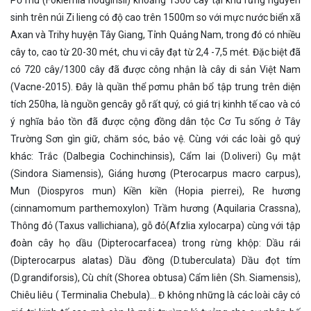
sinh trên núi Zi lieng có độ cao trên 1500m so với mực nước biển xã
Axan và Trihy huyện Tây Giang, Tỉnh Quảng Nam, trong đó có nhiều
cây to, cao từ 20-30 mét, chu vi cây đạt từ 2,4 -7,5 mét. Đặc biệt đã
có 720 cây/1300 cây đã được công nhận là cây di sản Việt Nam
(Vacne-2015). Đây là quần thể pơmu phân bổ tập trung trên diện
tích 250ha, là nguồn gencây gỗ rất quý, có giá trị kinhh tế cao và có
ý nghĩa bảo tồn đã được cộng đồng dân tộc Cơ Tu sống ở Tây
Trường Sơn gìn giữ, chăm sóc, bảo vệ. Cùng với các loài gỗ quý
khác: Trắc (Dalbegia Cochinchinsis), Cẩm lai (D.oliveri) Gụ mật
(Sindora Siamensis), Giáng hương (Pterocarpus macro carpus),
Mun (Diospyros mun) Kiền kiền (Hopia pierrei), Re hương
(cinnamomum parthemoxylon) Trầm hương (Aquilaria Crassna),
Thông đỏ (Taxus vallichiana), gỗ đỏ(Afzlia xylocarpa) cùng với tập
đoàn cây họ dầu (Dipterocarfacea) trong rừng khộp: Dầu rái
(Dipterocarpus alatas) Dầu đồng (D.tuberculata) Dầu đọt tím
(D.grandiforsis), Cù chít (Shorea obtusa) Cẩm liên (Sh. Siamensis),
Chiêu liêu ( Terminalia Chebula)… Đ không những là các loài cây có