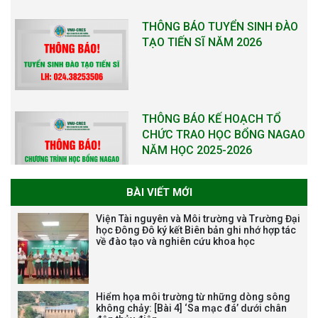
CHỨC TRAO HỌC BỔNG NAGAO
NĂM HỌC 2025-2026
THƯ CẢM ƠN LỄ KỶ NIỆM 40
NĂM XÂY DỰNG VÀ PHÁT TRIỂN
VIỆN (1985-2025) VÀ ĐÓN
NHẬN HUÂN CHƯƠNG LAO
ĐỘNG HẠNG BA
BÀI VIẾT MỚI
Tạm dừng công tác tuyển dụng
Viện Tài nguyên và Môi trường và Trường Đại
viên chức, người lao động các
học Đông Đô ký kết Biên bản ghi nhớ hợp tác
về đào tạo và nghiên cứu khoa học
vị trí việc làm chức danh nghề
nghiệp chuyên môn dùng
chung trong ĐHQGHN
Hiểm họa môi trường từ những dòng sông
không chảy: [Bài 4] ‘Sa mạc đá’ dưới chân