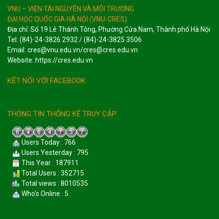
VNU – VIỆN TÀI NGUYÊN VÀ MÔI TRƯỜNG
ĐẠI HỌC QUỐC GIA HÀ NỘI (VNU-CRES)
Địa chỉ: Số 19 Lê Thánh Tông, Phường Cửa Nam, Thành phố Hà Nội
Tel: (84)-24-3826 2932 / (84)-24-3825 3506
Email: cres@vnu.edu.vn/cres@cres.edu.vn
Website: https://cres.edu.vn
KẾT NỐI VỚI FACEBOOK
THÔNG TIN THỐNG KÊ TRUY CẬP
Users Today : 766
Users Yesterday : 795
This Year : 187911
Total Users : 352715
Total views : 8010535
Who's Online : 5