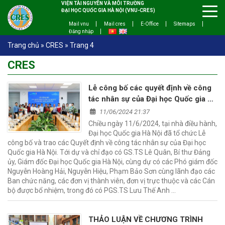
VIỆN TÀI NGUYÊN VÀ MÔI TRƯỜNG
ĐẠI HỌC QUỐC GIA HÀ NỘI (VNU-CRES)
Mail vnu
Mail cres
E-Office
Sitemaps
Đăng nhập
Trang chủ
»
CRES
»
Trang 4
CRES
Lễ công bố các quyết định về công
tác nhân sự của Đại học Quốc gia Hà
Nội
11/06/2024 21:37
Chiều ngày 11/6/2024, tại nhà điều hành,
Đại học Quốc gia Hà Nội đã tổ chức Lễ
công bố và trao các Quyết định về công tác nhân sự của Đại học
Quốc gia Hà Nội. Tới dự và chỉ đạo có GS.TS Lê Quân, Bí thư Đảng
ủy, Giám đốc Đại học Quốc gia Hà Nội, cùng dự có các Phó giám đốc
Nguyễn Hoàng Hải, Nguyễn Hiệu, Phạm Bảo Sơn cùng lãnh đạo các
Ban chức năng, các đơn vị thành viên, đơn vị trực thuộc và các Cán
bộ được bổ nhiệm, trong đó có PGS.TS Lưu Thế Anh …
THẢO LUẬN VỀ CHƯƠNG TRÌNH