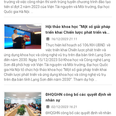
trường về việc công nhận thí sinh trúng tuyển chương trình đào tạo
tiến sĩ đợt 2 năm 2023 của Viện Tài nguyên và Môi trường, Đại học
Quốc gia Hà Nội. …
Hội thảo khoa học “Một số giải pháp
triển khai Chiến lược phát triển và
ứng dụng khoa học và công nghệ vũ
16/12/2023 21:11
trụ trên địa bàn tỉnh Lạng Sơn đến
Thực hiện kế hoạch số 106/KH-UBND về
năm 2030”.
việc triển khai Chiến lược phát triển và
ứng dụng khoa học và công nghệ vũ trụ trên địa bàn tỉnh Lạng Sơn
đến năm 2030. Ngày 15/12/2023 Sở Khoa học và Công nghệ Lạng
Sơn đã phối hợp với Viện Tài nguyên và Môi trường, Đại học Quốc
gia Hà Nội tổ chức hội thảo khoa học “Một số giải pháp triển khai
Chiến lược phát triển và ứng dụng khoa học và công nghệ vũ trụ
trên địa bàn tỉnh Lạng Sơn đến năm 2030”. Tham dự hội …
ĐHQGHN công bố các quyết định về
nhân sự
02/12/2023 16:21
ĐHQGHN công bố các quyết định về nhân