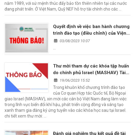
năm 1989, với sứ mệnh thúc đẩy bảo tồn thiên nhiên tại các nước
đang phát triển. Ở Việt Nam, Quỹ NEF hỗ trợ tài chính cho các …
Quyết định về việc ban hành chương
trình đào tạo (điều chỉnh) của Viện
Tài nguyên và Môi trường
03/08/2023 10:07
…
Thư mời tham dự các khóa tập huấn
do chính phủ Israel (MASHAV) Tài
trợ và tổ chức.
19/06/2023 15:52
Trong khuôn khổ chương trình đào tạo
của Cơ quan Hợp tác Quốc tế, Bộ Ngoại
giao Israel (MASHAV), xin mời các cán bộ Việt Nam đang làm việc
trong lĩnh vực biến đổi khí hậu, phát triển cộng đồng và sáng tạo
xanh tham gia đăng ký ứng tuyển vào các khóa học sau tại Israel.
chi tiết xem thư mời: …
Đánh giá nghiệm thu kết quả đề tài