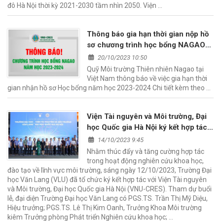
đô Hà Nội thời kỳ 2021-2030 tầm nhìn 2050. Viện …
Thông báo gia hạn thời gian nộp hồ
sơ chương trình học bổng NAGAO
tại Việt Nam năm học 2023-2024
20/10/2023 10:50
Quỹ Môi trường Thiên nhiên Nagao tại
Việt Nam thông báo về việc gia hạn thời
gian nhận hồ sơ Học bổng năm học 2023-2024 Chi tiết kèm theo …
Viện Tài nguyên và Môi trường, Đại
học Quốc gia Hà Nội ký kết hợp tác
với Trường Đại học Văn Lang
14/10/2023 9:45
Nhằm thúc đẩy và tăng cường hợp tác
trong hoạt động nghiên cứu khoa học,
đào tạo về lĩnh vực môi trường, sáng ngày 12/10/2023, Trường Đại
học Văn Lang (VLU) đã tổ chức ký kết hợp tác với Viện Tài nguyên
và Môi trường, Đại học Quốc gia Hà Nội (VNU-CRES). Tham dự buổi
lễ, đại diện Trường Đại học Văn Lang có PGS.TS. Trần Thị Mỹ Diệu,
Hiệu trưởng; PGS.TS. Lê Thị Kim Oanh, Trưởng Khoa Môi trường
kiêm Trưởng phòng Phát triển Nghiên cứu khoa học; …