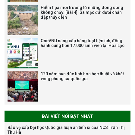
Hiểm họa môi trường từ những dòng sông
không chảy: [Bài 4] ‘Sa mạc đá’ dưới chân
đập thủy điện
Tạm dừng công tác tuyển dụng
viên chức, người lao động các
vị trí việc làm chức danh nghề
OneVNU nâng cấp hàng loạt tiện ích, đồng
nghiệp chuyên môn dùng
hành cùng hơn 17.000 sinh viên tại Hòa Lạc
chung trong ĐHQGHN
120 năm hun đúc tinh hoa học thuật và khát
vọng phụng sự quốc gia
Bảo vệ luận án tiến sĩ của NCS
Trương Mạnh Tuấn
BÀI VIẾT NỔI BẬT NHẤT
Bảo vệ cấp Đại học Quốc gia luận án tiến sĩ của NCS Trần Thị
Thu Hà
Bảo vệ luận án tiến sĩ của NCS