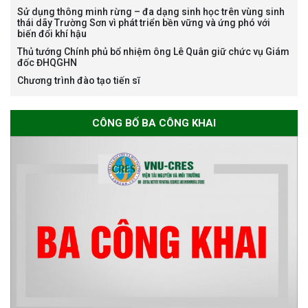
Sử dụng thông minh rừng – đa dạng sinh học trên vùng sinh
Nguyễn Thế Thông
thái dãy Trường Sơn vì phát triển bền vững và ứng phó với
biến đổi khí hậu
Thủ tướng Chính phủ bổ nhiệm ông Lê Quân giữ chức vụ Giám
đốc ĐHQGHN
Chương trình đào tạo tiến sĩ
Thông báo chương trình học
CÔNG BỐ BA CÔNG KHAI
bổng Nagao tại Việt Nam năm
học 2026-2027
Thông báo về việc họp Tiểu
ban chuyên môn đánh giá hồ
sơ chuyên môn cho các thí sinh
dự tuyển nghiên cứu sinh đợt 1
năm 2026