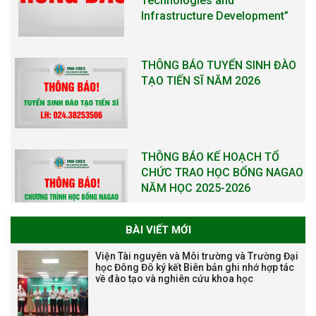
Technologies and
Infrastructure Development”
THÔNG BÁO TUYỂN SINH ĐÀO
TẠO TIẾN SĨ NĂM 2026
THÔNG BÁO KẾ HOẠCH TỔ
CHỨC TRAO HỌC BỔNG NAGAO
NĂM HỌC 2025-2026
BÀI VIẾT MỚI
THƯ CẢM ƠN LỄ KỶ NIỆM 40
Viện Tài nguyên và Môi trường và Trường Đại
NĂM XÂY DỰNG VÀ PHÁT TRIỂN
học Đông Đô ký kết Biên bản ghi nhớ hợp tác
về đào tạo và nghiên cứu khoa học
VIỆN (1985-2025) VÀ ĐÓN
NHẬN HUÂN CHƯƠNG LAO
ĐỘNG HẠNG BA