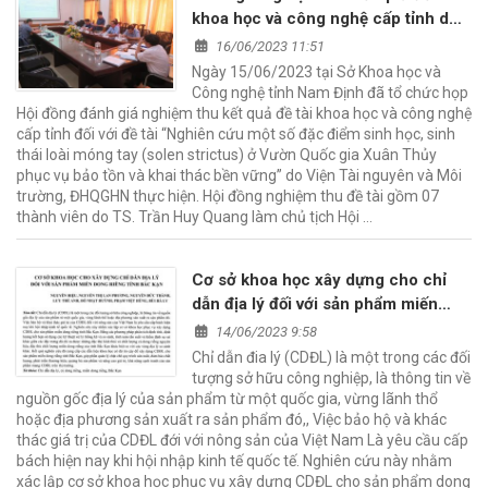
khoa học và công nghệ cấp tỉnh do
Viện Tài nguyên và Môi trường,
16/06/2023 11:51
ĐHQGHN thực hiện
Ngày 15/06/2023 tại Sở Khoa học và
Công nghệ tỉnh Nam Định đã tổ chức họp
Hội đồng đánh giá nghiệm thu kết quả đề tài khoa học và công nghệ
cấp tỉnh đối với đề tài “Nghiên cứu một số đặc điểm sinh học, sinh
thái loài móng tay (solen strictus) ở Vườn Quốc gia Xuân Thủy
phục vụ bảo tồn và khai thác bền vững” do Viện Tài nguyên và Môi
trường, ĐHQGHN thực hiện. Hội đồng nghiệm thu đề tài gồm 07
thành viên do TS. Trần Huy Quang làm chủ tịch Hội …
Cơ sở khoa học xây dựng cho chỉ
dẫn địa lý đối với sản phẩm miến
dong riềng tỉnh Bắc Kạn
14/06/2023 9:58
Chỉ dẫn đia lý (CDĐL) là một trong các đối
tượng sở hữu công nghiệp, là thông tin về
nguồn gốc địa lý của sản phẩm từ một quốc gia, vừng lãnh thổ
hoặc địa phương sản xuất ra sản phẩm đó,, Việc bảo hộ và khác
thác giá trị của CDĐL đới với nông sản của Việt Nam Là yêu cầu cấp
bách hiện nay khi hội nhập kinh tế quốc tế. Nghiên cứu này nhằm
xác lập cơ sở khoa học phục vụ xây dựng CDĐL cho sản phẩm dong