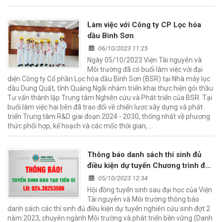
Làm việc với Công ty CP Lọc hóa
dầu Bình Sơn
06/10/2023 11:25
Ngày 05/10/2023 Viện Tài nguyên và
Môi trường đã có buổi làm việc với đại
diện Công ty Cổ phần Lọc hóa dầu Bình Sơn (BSR) tại Nhà máy lọc
dầu Dung Quất, tỉnh Quảng Ngãi nhằm triển khai thực hiện gói thầu
Tư vấn thành lập Trung tâm Nghiên cứu và Phát triển của BSR. Tại
buổi làm việc hai bên đã trao đổi về chiến lược xây dựng và phát
triển Trung tâm R&D giai đoạn 2024 - 2030, thống nhất về phương
thức phối hợp, kế hoạch và các mốc thời gian, …
Thông báo danh sách thí sinh đủ
điều kiện dự tuyển Chương trình đào
tạo tiến sĩ chuyên ngành Môi trường
05/10/2023 12:34
và Phát triển bền vững đợt 2 năm
Hội đồng tuyển sinh sau đại học của Viện
2023
Tài nguyên và Môi trường thông báo
danh sách các thí sinh đủ điều kiện dự tuyển nghiên cứu sinh đợt 2
năm 2023, chuyên ngành Môi trường và phát triển bền vững (Danh