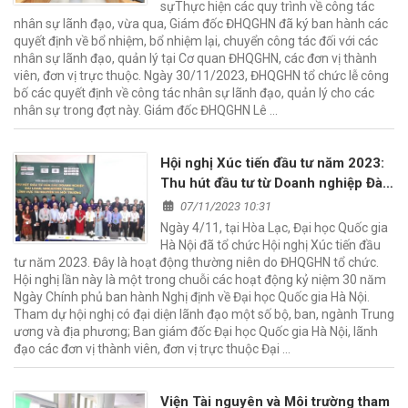
sựThực hiện các quy trình về công tác
nhân sự lãnh đạo, vừa qua, Giám đốc ĐHQGHN đã ký ban hành các
quyết định về bổ nhiệm, bổ nhiệm lại, chuyển công tác đối với các
nhân sự lãnh đạo, quản lý tại Cơ quan ĐHQGHN, các đơn vị thành
viên, đơn vị trực thuộc. Ngày 30/11/2023, ĐHQGHN tổ chức lễ công
bố các quyết định về công tác nhân sự lãnh đạo, quản lý cho các
nhân sự trong đợt này. Giám đốc ĐHQGHN Lê …
Hội nghị Xúc tiến đầu tư năm 2023:
Thu hút đầu tư từ Doanh nghiệp Đài
Loan, Singapore vào lĩnh vực Tài
07/11/2023 10:31
nguyên và Môi trường tại VNU-CRES
Ngày 4/11, tại Hòa Lạc, Đại học Quốc gia
Hà Nội đã tổ chức Hội nghị Xúc tiến đầu
tư năm 2023. Đây là hoạt động thường niên do ĐHQGHN tổ chức.
Hội nghị lần này là một trong chuỗi các hoạt động kỷ niệm 30 năm
Ngày Chính phủ ban hành Nghị định về Đại học Quốc gia Hà Nội.
Tham dự hội nghị có đại diện lãnh đạo một số bộ, ban, ngành Trung
ương và địa phương; Ban giám đốc Đại học Quốc gia Hà Nội, lãnh
đạo các đơn vị thành viên, đơn vị trực thuộc Đại …
Viện Tài nguyên và Môi trường tham