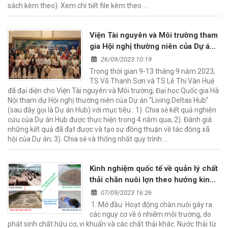
sách kèm theo). Xem chi tiết file kèm theo …
Viện Tài nguyên và Môi trường tham
gia Hội nghị thường niên của Dự án
Đồng bằng tại Dkaha, Bangladesh
26/09/2023 10:19
Trong thời gian 9-13 tháng 9 năm 2023,
TS Võ Thanh Sơn và TS Lê Thị Vân Huệ
đã đại diện cho Viện Tài nguyên và Môi trường, Đại học Quốc gia Hà
Nội tham dự Hội nghị thường niên của Dự án “Living Deltas Hub”
(sau đây gọi là Dự án Hub) với mục tiêu : 1). Chia sẻ kết quả nghiên
cứu của Dự án Hub được thực hiện trong 4 năm qua; 2). Đánh giá
những kết quả đã đạt được và tạo sự đồng thuận về tác động xã
hội của Dự án; 3). Chia sẻ và thống nhất quy trình …
Kinh nghiệm quốc tế về quản lý chất
thải chăn nuôi lợn theo hướng kinh
tế tuần hoàn và bài học cho Việt
07/09/2023 16:26
Nam
1. Mở đầu Hoạt động chăn nuôi gây ra
các nguy cơ về ô nhiễm môi trường, do
phát sinh chất hữu cơ, vi khuẩn và các chất thải khác. Nước thải từ