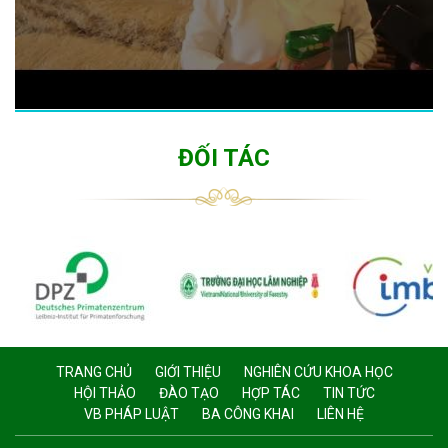
ĐỐI TÁC
TRANG CHỦ
GIỚI THIỆU
NGHIÊN CỨU KHOA HỌC
HỘI THẢO
ĐÀO TẠO
HỢP TÁC
TIN TỨC
VB PHÁP LUẬT
BA CÔNG KHAI
LIÊN HỆ