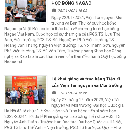
HỌC BỔNG NAGAO
25/01/2024 16:03
Ngày 22/01/2024, Viện Tài nguyên Môi
trường và Ban Thư ký quỹ học bổng
Nagao tại Nhật Bản có buổi thảo luận về chương trình học bổng
Nagao Việt Nam. Cuộc họp có sự tham gia của PGS.TS. Lưu Thế
Anh, Viện trưởng; PGS.TS. Bùi NgọcQuý, Phó Viện trưởng; TS.
Hoàng Văn Thắng, nguyên Viện trưởng; TS. Võ Thanh Sơn, nguyên
Phó Viện trưởng; TS. Vũ Văn Tâm, Trưởng phòng Khoa học Công
nghệ và Đào tạo là các thành viên của Ban điều hành Quỹ học bổng
Nagao tại …
Lễ khai giảng và trao bằng Tiến sĩ
của Viện Tài nguyên và Môi trường
năm học 2023-2024
17/01/2024 15:56
Ngày 27 tháng 12 năm 2023, Viện Tài
nguyên và Môi trường, Đại học Quốc gia
Hà Nội đã tổ chức "Lễ Khai giảng và Trao bằng tiến sĩ năm học
2023-2024". Tới dự lễ Khai giảng và trao bằng Tiến sĩ có PGS. TS.
Nguyễn Anh Tuấn - Trưởng ban Đào tạo, Đại học Quốc gia Hà Nội;
PGS.TS Lưu Thế Anh – Viện trưởng; PGS.TS Bùi Ngọc Quý – Phó