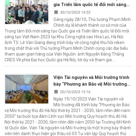
gia Triển lãm quốc tế đổi mới sáng
tạo Việt Nam 2023 tại Khu Công
30/10/2023 14:55
nghệ cao Hòa Lạc
Sáng ngày 28/10, Thủ tướng Phạm Minh
Chính dự lễ khánh thành cơ sở mới của
Trung tâm Đổi mới sáng tạo Quốc gia và Triển lãm quốc tế Đổi mới
sáng tạo Việt Nam 2023 tại Khu Công nghệ cao Hòa Lạc, Hà Nội.
Ảnh TS. Lê Văn Giang đang trình bày về công nghệ thu hồi niken
trong chất thải với Thủ tướng Phạm Minh Chính cùng các đại biểu
tham quan gian hàng của Viện Nguồn: ảnh Nguyễn Đăng Thắng
CRES Về phía Đại học Quốc gia Hà Nội, tới dự và tham gia …
Viện Tài nguyên và Môi trường trình
bày “Phương án Bảo vệ Môi trường
thủ đô Hà Nội thời kỳ 2021 – 2030,
20/10/2023 15:16
tầm nhìn đến năm 2050
Ngày 19/10/2023 Viện Tài nguyên và
Môi trường đã trình bày “Phương án Bảo
vệ Môi trường thủ đô Hà Nội thời kỳ 2021 - 2030, tầm nhìn đến năm
2050” tại buổi tọa đàm Lĩnh vực Môi trường Quy hoạch thủ đô Hà
Nội thời kỳ 2021 - 2030, tầm nhìn đến năm 2050 tại Trường ĐH Kinh
tế Quốc dân. Viện Tài nguyên và Môi trường là một trong bảy thành
viên liên danh thực hiện gói thầu số 03 Tư vấn lập Quy hoạch thủ