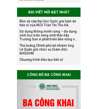
CHƯƠNG LAO
ĐỘNG HẠNG BA
BÀI VIẾT NỔI BẬT NHẤT
Bảo vệ cấp Đại học Quốc gia luận án
Tạm dừng công
tiến sĩ của NCS Trần Thị Thu Hà
tác tuyển dụng
Sử dụng thông minh rừng – đa dạng
viên chức, người
sinh học trên vùng sinh thái dãy
Trường Sơn vì phát triển bền vững và
lao động các vị trí
ứng phó với biến đổi khí hậu
việc làm chức
Thủ tướng Chính phủ bổ nhiệm ông
Lê Quân giữ chức vụ Giám đốc
danh nghề nghiệp
ĐHQGHN
chuyên môn dùng
Chương trình đào tạo tiến sĩ
chung trong
ĐHQGHN
CÔNG BỐ BA CÔNG KHAI
Bảo vệ luận án tiến
sĩ của NCS Trương
Mạnh Tuấn