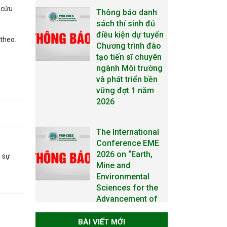
sách thí sinh đủ
 cứu
điều kiện dự tuyển
Chương trình đào
tạo tiến sĩ chuyên
 theo.
ngành Môi trường
và phát triển bền
vững đợt 1 năm
2026
The International
Conference EME
2026 on “Earth,
Mine and
g sự
Environmental
Sciences for the
Advancement of
Strategic
Technologies and
Infrastructure
BÀI VIẾT MỚI
Development”