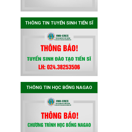
Bảo vệ luận án tiến
sĩ của NCS Nguyễn
Thế Thông
THÔNG TIN TUYỂN SINH TIẾN SĨ
Thông báo chương
trình học bổng
Nagao tại Việt Nam
năm học 2026-
2027
THÔNG TIN HỌC BỔNG NAGAO
Thông báo về việc
họp Tiểu ban
chuyên môn đánh
giá hồ sơ chuyên
môn cho các thí
sinh dự tuyển
nghiên cứu sinh