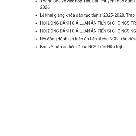
Thông báo về việc họp Tiểu ban chuyên môn đánh g
2026
Lễ khai giảng khóa đào tạo tiến sĩ 2025-2028, Tra
HỘI ĐỒNG ĐÁNH GIÁ LUẬN ÁN TIẾN SĨ CHO NCS 
HỘI ĐỒNG ĐÁNH GIÁ LUẬN ÁN TIẾN SĨ CHO NCS 
Hội đồng đánh giá luận án tiến sĩ cho NCS Trần Hữ
Bảo vệ luận án tiến sĩ của NCS Trần Hữu Nghị