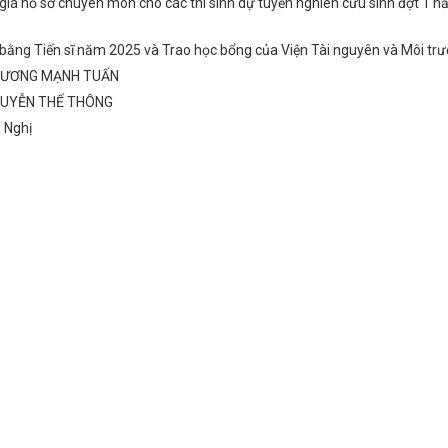
iá hồ sơ chuyên môn cho các thí sinh dự tuyển nghiên cứu sinh đợt 1 
o bằng Tiến sĩ năm 2025 và Trao học bổng của Viện Tài nguyên và Môi tr
TRƯƠNG MẠNH TUẤN
NGUYỄN THẾ THÔNG
u Nghị