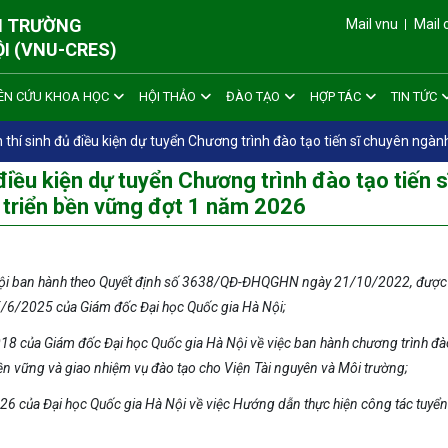
ÔI TRƯỜNG
Mail vnu
Mail 
ỘI (VNU-CRES)
ÊN CỨU KHOA HỌC
HỘI THẢO
ĐÀO TẠO
HỢP TÁC
TIN TỨC
thí sinh đủ điều kiện dự tuyển Chương trình đào tạo tiến sĩ chuyên ngà
iều kiện dự tuyển Chương trình đào tạo tiến s
 triển bền vững đợt 1 năm 2026
Hà Nội ban hành theo Quyết định số 3638/QĐ-ĐHQGHN ngày 21
/10/2022
, được
6/2025 của Giám đốc Đại học Quốc gia Hà Nội;
của Giám đốc Đại học Quốc gia Hà Nội về việc ban hành chương trình đà
bền vững và giao nhiệm vụ đào tạo cho Viện Tài nguyên và Môi trường;
026
của Đại học Quốc gia Hà Nội
về việc Hướng dẫn thực h
iện công tác tuyển