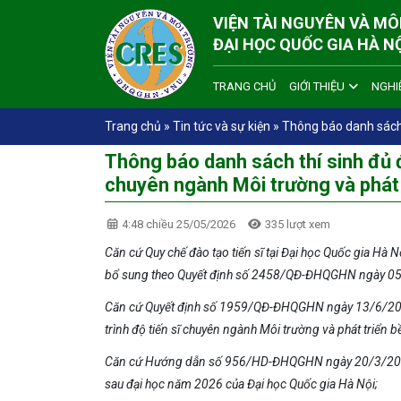
VIỆN TÀI NGUYÊN VÀ M
ĐẠI HỌC QUỐC GIA HÀ N
TRANG CHỦ
GIỚI THIỆU
NGHI
Trang chủ
»
Tin tức và sự kiện
»
Thông báo danh sách 
Thông báo danh sách thí sinh đủ đ
chuyên ngành Môi trường và phát
4:48 chiều 25/05/2026
335 lượt xem
Căn cứ Quy chế đào tạo tiến sĩ tại Đại học Quốc gia 
bổ sung theo Quyết định số 2458/QĐ-ĐHQGHN ngày 05/
Căn cứ Quyết định số 1959/QĐ-ĐHQGHN ngày 13/6/2018 
trình độ tiến sĩ chuyên ngành Môi trường và phát triển 
Căn cứ Hướng dẫn số
956
/HD-ĐHQGHN ngày
20/3/2
sau đại học năm 2026 của
Đại học Quốc gia Hà Nội
;