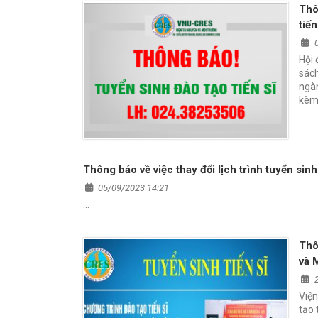
Thô
tiế
Hội 
sách
ngàn
kèm
Thông báo về việc thay đổi lịch trình tuyển sin
05/09/2023 14:21
…
Thô
và 
Viện
tạo 