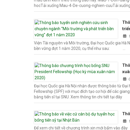
mẫu đính kèm theo thông báo này. Mau-1-Don-dang-k
hocTải xuống Mau-4-De-cuong-nghien-cuuTải xuống
Thô
tri
Viện Tài nguyên và Môi trường, Đại học Quốc gia Hà 
bền vững đợt 1 năm 2020, cụ thể như sau: …
Thô
xuâ
Đại học Quốc gia Hà Nội nhận được thông báo từ Đại 
Fellowship (SPF) với mục đích tạo cơ hội để các giang
bằng tiến sĩ tại SNU. Xem thông tin chi tiết tại đây
Thô
Để xem chi tiết về chương trình xin mới bấm