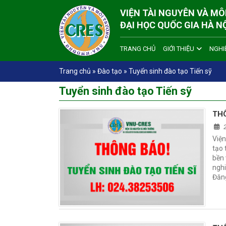
VIỆN TÀI NGUYÊN VÀ M
ĐẠI HỌC QUỐC GIA HÀ N
TRANG CHỦ
GIỚI THIỆU
NGHI
Trang chủ
»
Đào tạo
»
Tuyển sinh đào tạo Tiến sỹ
Tuyển sinh đào tạo Tiến sỹ
Viện
tạo 
bền 
nghi
Đăn