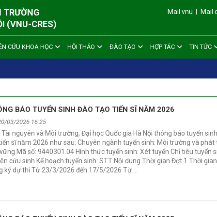
ÔI TRƯỜNG
Mail vnu
Mail 
ỘI (VNU-CRES)
ÊN CỨU KHOA HỌC
HỘI THẢO
ĐÀO TẠO
HỢP TÁC
TIN TỨC
THÔNG BÁO TUYỂN SINH ĐÀO TẠO TIẾN SĨ NĂM 2026
20/03/2026 16:25
 Tài nguyên và Môi trường, Đại học Quốc gia Hà Nội thông báo tuyển sin
tiến sĩ năm 2026 như sau: Chuyên ngành tuyển sinh: Môi trường và phát 
vững Mã số: 9440301.04 Hình thức tuyển sinh: Xét tuyển Chỉ tiêu tuyển s
ên cứu sinh Kế hoạch tuyển sinh: STT Nội dung Thời gian Đợt 1 Thời gian
g ký dự thi Từ 23/3/2026 đến 17/5/2026 Từ …