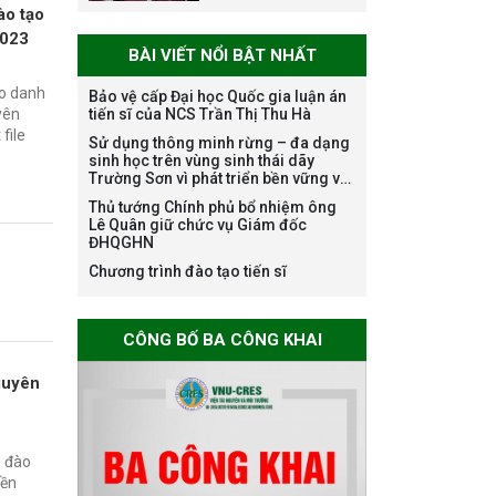
danh nghề nghiệp
ào tạo
chuyên môn dùng
2023
BÀI VIẾT NỔI BẬT NHẤT
chung trong
ĐHQGHN
áo danh
Bảo vệ cấp Đại học Quốc gia luận án
tiến sĩ của NCS Trần Thị Thu Hà
yên
file
Sử dụng thông minh rừng – đa dạng
Bảo vệ luận án tiến
sinh học trên vùng sinh thái dãy
sĩ của NCS Trương
Trường Sơn vì phát triển bền vững và
Mạnh Tuấn
ứng phó với biến đổi khí hậu
Thủ tướng Chính phủ bổ nhiệm ông
Lê Quân giữ chức vụ Giám đốc
ĐHQGHN
Chương trình đào tạo tiến sĩ
Bảo vệ luận án tiến
sĩ của NCS Nguyễn
CÔNG BỐ BA CÔNG KHAI
Thế Thông
nguyên
Thông báo chương
h đào
trình học bổng
bền