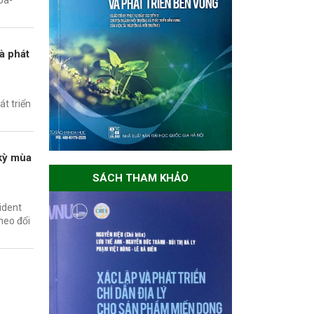
oa-
à phát
t triển
kỳ mùa
SÁCH THAM KHẢO
ident
heo đổi