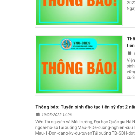
2022
Ngày
Thô
tiế
Viện
sinh
vững
xuố
Thông báo: Tuyển sinh đào tạo tiến sỹ đợt 2 n
19/05/2022 14:06
Viện Tài nguyên và Môi trường, Đại học Quốc gia Hà 
ngoai-ho-soTải xuống Mau-4-De-cuong-nghien-cuuTả
Mau-1-Don-dang-ky-du-tuyenTải xuống TB-SDH-dot