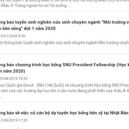
y-du-tuyenTải xuống Mau-2-So-yeu-ly-lichTải xuống Mau-3-Ly-lich-kh
 Mau-5-Trang-ngoai-ho-soTải xuống …
ng báo tuyển sinh nghiên cứu sinh chuyên ngành “Môi trường v
ển bền vững” đợt 1 năm 2020
13/01/2020 8:50
Nội thông báo tuyển sinh nghiên cứu sinh chuyên ngành Môi trường và phá
ng báo chương trình học bổng SNU President Fellowship (Học 
n năm 2020)
03/08/2019 18:33
học Quốc gia Seoul - SNU ( Hà Quốc) về chương trình Học bổng SNU Pres
 viên của các trường đại học lớn ở các nước đang phát triển của châu A t
 …
ng báo về việc cử cán bộ dự tuyển học bổng tiến sỹ tại Nhật Bản
12/06/2019 17:20
 vào đây …