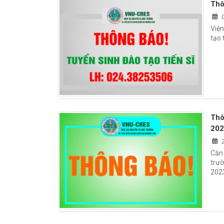
Thô
Viện
tạo 
Thô
20
Căn
trườ
2023