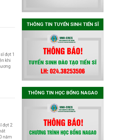
Nagao tại Việt Nam
năm học 2026-
2027
THÔNG TIN TUYỂN SINH TIẾN SĨ
Thông báo về việc
họp Tiểu ban
chuyên môn đánh
giá hồ sơ chuyên
sĩ đợt 1
môn cho các thí
ên khi
 cương
sinh dự tuyển
nghiên cứu sinh
đợt 1 năm 2026
THÔNG TIN HỌC BỔNG NAGAO
Thông báo danh
sách thí sinh đủ
điều kiện dự tuyển
Chương trình đào
ĩ đợt 2
tạo tiến sĩ chuyên
hát
ngành Môi trường
10 năm