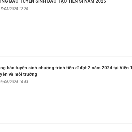
NG BÁO TUYỂN SINH ĐÀO TẠO TIẾN SĨ NĂM 2025
15/03/2025 12:20
ng báo tuyển sinh chương trình tiến sĩ đợt 2 năm 2024 tại Viện 
yên và môi trường
28/06/2024 16:43