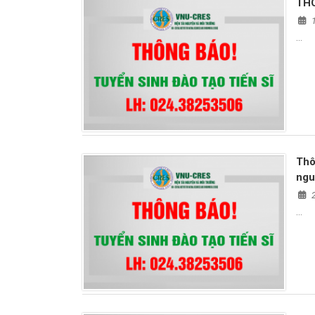
THÔ
…
Thô
ngu
…