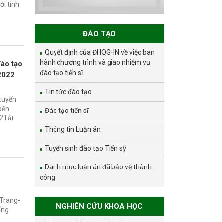
và phát triển bền
ới tính
vững đợt 1 năm
2026
ĐÀO TẠO
Quyết định của ĐHQGHN về việc ban
hành chương trình và giao nhiệm vụ
đào tạo
đào tạo tiến sĩ
 2022
Tin tức đào tạo
 tuyển
 bền
Đào tạo tiến sĩ
22Tải
Thông tin Luận án
Tuyển sinh đào tạo Tiến sỹ
Danh mục luận án đã bảo vệ thành
công
-Trang-
NGHIÊN CỨU KHOA HỌC
ống