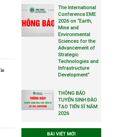
The International
Conference EME
2026 on “Earth,
Mine and
Environmental
Sciences for the
Advancement of
Strategic
Technologies and
Infrastructure
Tài
Development”
THÔNG BÁO
TUYỂN SINH ĐÀO
TẠO TIẾN SĨ NĂM
2026
THÔNG BÁO KẾ
BÀI VIẾT MỚI