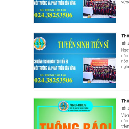
vững
Thô
Ngày
năm 
nộp 
nghi
Thô
Viện
năm 
tri