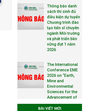
Thông báo danh
sách thí sinh đủ
điều kiện dự tuyển
Chương trình đào
tạo tiến sĩ chuyên
ngành Môi trường
và phát triển bền
vững đợt 1 năm
2026
The International
Conference EME
2026 on “Earth,
Mine and
Environmental
Sciences for the
Advancement of
Strategic
Technologies and
BÀI VIẾT MỚI
Infrastructure