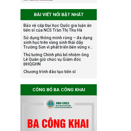
ĐÓN NHẬN HUÂN
CHƯƠNG LAO
BÀI VIẾT NỔI BẬT NHẤT
ĐỘNG HẠNG BA
Bảo vệ cấp Đại học Quốc gia luận án
tiến sĩ của NCS Trần Thị Thu Hà
Tạm dừng công
Sử dụng thông minh rừng – đa dạng
tác tuyển dụng
sinh học trên vùng sinh thái dãy
Trường Sơn vì phát triển bền vững và
viên chức, người
ứng phó với biến đổi khí hậu
lao động các vị trí
Thủ tướng Chính phủ bổ nhiệm ông
Lê Quân giữ chức vụ Giám đốc
việc làm chức
ĐHQGHN
danh nghề nghiệp
Chương trình đào tạo tiến sĩ
chuyên môn dùng
chung trong
ĐHQGHN
CÔNG BỐ BA CÔNG KHAI
Bảo vệ luận án tiến
sĩ của NCS Trương
Mạnh Tuấn