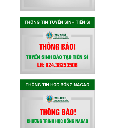
Bảo vệ luận án tiến
sĩ của NCS Nguyễn
THÔNG TIN TUYỂN SINH TIẾN SĨ
Thế Thông
Thông báo chương
trình học bổng
Nagao tại Việt Nam
năm học 2026-
2027
THÔNG TIN HỌC BỔNG NAGAO
Thông báo về việc
họp Tiểu ban
chuyên môn đánh
giá hồ sơ chuyên
môn cho các thí
sinh dự tuyển