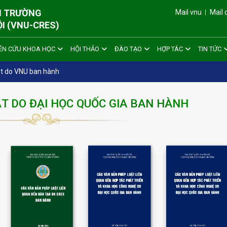
ÔI TRƯỜNG
Mail vnu
Mail 
ỘI (VNU-CRES)
ÊN CỨU KHOA HỌC
HỘI THẢO
ĐÀO TẠO
HỢP TÁC
TIN TỨC
ật do VNU ban hành
T DO ĐẠI HỌC QUỐC GIA BAN HÀNH