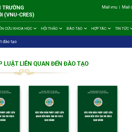
ÔI TRƯỜNG
Mail vnu
Mail 
ỘI (VNU-CRES)
ÊN CỨU KHOA HỌC
HỘI THẢO
ĐÀO TẠO
HỢP TÁC
TIN TỨC
t đào tạo
 LUẬT LIÊN QUAN ĐẾN ĐÀO TẠO