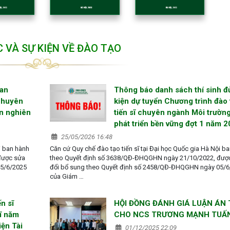
C VÀ SỰ KIỆN VỀ ĐÀO TẠO
ban
Thông báo danh sách thí sinh đ
chuyên
kiện dự tuyển Chương trình đào 
ển nghiên
tiến sĩ chuyên ngành Môi trường
phát triển bền vững đợt 1 năm 
25/05/2026 16:48
i ban hành
Căn cứ Quy chế đào tạo tiến sĩ tại Đại học Quốc gia Hà Nội b
được sửa
theo Quyết định số 3638/QĐ-ĐHQGHN ngày 21/10/2022, đượ
05/6/2025
đổi bổ sung theo Quyết định số 2458/QĐ-ĐHQGHN ngày 05/
của Giám …
n sĩ
HỘI ĐỒNG ĐÁNH GIÁ LUẬN ÁN T
ĩ năm
CHO NCS TRƯƠNG MẠNH TUẤ
ện Tài
01/12/2025 22:09