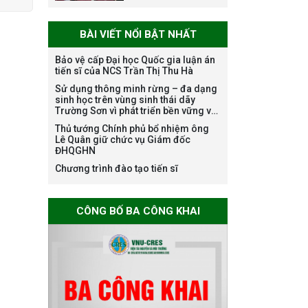
danh nghề nghiệp
chuyên môn dùng
BÀI VIẾT NỔI BẬT NHẤT
chung trong
ĐHQGHN
Bảo vệ cấp Đại học Quốc gia luận án
tiến sĩ của NCS Trần Thị Thu Hà
Sử dụng thông minh rừng – đa dạng
Bảo vệ luận án tiến
sinh học trên vùng sinh thái dãy
sĩ của NCS Trương
Trường Sơn vì phát triển bền vững và
Mạnh Tuấn
ứng phó với biến đổi khí hậu
Thủ tướng Chính phủ bổ nhiệm ông
Lê Quân giữ chức vụ Giám đốc
ĐHQGHN
Chương trình đào tạo tiến sĩ
Bảo vệ luận án tiến
sĩ của NCS Nguyễn
CÔNG BỐ BA CÔNG KHAI
Thế Thông
Thông báo chương
trình học bổng