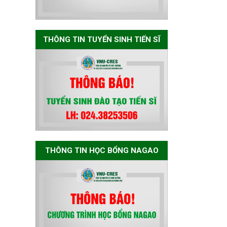
Nagao tại Việt Nam
năm học 2026-
2027
THÔNG TIN TUYỂN SINH TIẾN SĨ
Thông báo về việc
họp Tiểu ban
chuyên môn đánh
giá hồ sơ chuyên
môn cho các thí
sinh dự tuyển
nghiên cứu sinh
đợt 1 năm 2026
THÔNG TIN HỌC BỔNG NAGAO
Thông báo danh
sách thí sinh đủ
điều kiện dự tuyển
Chương trình đào
tạo tiến sĩ chuyên
ngành Môi trường