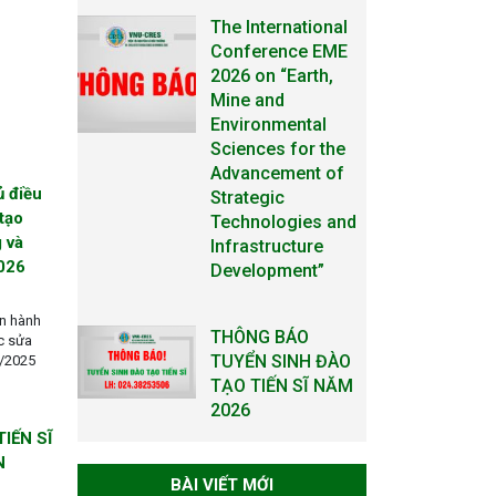
The International
Conference EME
2026 on “Earth,
Mine and
Environmental
Sciences for the
Advancement of
ủ điều
Strategic
tạo
Technologies and
 và
Infrastructure
2026
Development”
an hành
THÔNG BÁO
c sửa
TUYỂN SINH ĐÀO
6/2025
TẠO TIẾN SĨ NĂM
2026
IẾN SĨ
N
THÔNG BÁO KẾ
BÀI VIẾT MỚI