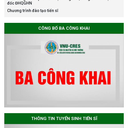
đốc ĐHQGHN
Chương trình đào tạo tiến sĩ
Thông báo chương trình học
CÔNG BỐ BA CÔNG KHAI
bổng Nagao tại Việt Nam năm
học 2026-2027
Thông báo về việc họp Tiểu
ban chuyên môn đánh giá hồ
sơ chuyên môn cho các thí sinh
dự tuyển nghiên cứu sinh đợt 1
năm 2026
Thông báo danh sách thí sinh
đủ điều kiện dự tuyển Chương
THÔNG TIN TUYỂN SINH TIẾN SĨ
trình đào tạo tiến sĩ chuyên
ngành Môi trường và phát triển