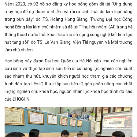
Năm 2023, có 02 hồ sơ đăng ký học bổng gồm đề tài “Ứng dụng
máy học để dự đoán ô nhiễm và rủi ro sinh thái do kim loại nặng
trong bùn đáy” do TS. Hoàng Hồng Giang, Trường Đại học Công
nghệ Đồng Nai làm chủ nhiệm và đề tài “Thu hồi nhôm (Al) trong hệ
thống thoát nước thải khai thác mỏ sử dụng công nghệ kết tinh tạo
hạt tầng sôi” do TS. Lê Văn Giang, Viện Tài nguyên và Môi trường
làm chủ nhiệm.
Học bổng này được Đại học Quốc gia Hà Nội cấp cho các nghiên
cứu sinh và thực tập sinh sau tiến sĩ có năng lực nghiên cứu xuất
sắc nhằm thu hút, khuyến khích người học tham gia các chương
trình đào tạo tiến sĩ, thực tập sau tiến sĩ, góp phần nâng cao chất
lượng nghiên cứu khoa học, nguồn nhân lực khoa học trình độ cao
của ĐHQGHN.