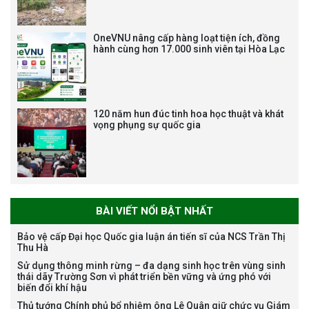
Tạm dừng công tác tuyển dụng
viên chức, người lao động các
vị trí việc làm chức danh nghề
OneVNU nâng cấp hàng loạt tiện ích, đồng
nghiệp chuyên môn dùng
hành cùng hơn 17.000 sinh viên tại Hòa Lạc
chung trong ĐHQGHN
120 năm hun đúc tinh hoa học thuật và khát
vọng phụng sự quốc gia
Bảo vệ luận án tiến sĩ của NCS
Trương Mạnh Tuấn
BÀI VIẾT NỔI BẬT NHẤT
Bảo vệ cấp Đại học Quốc gia luận án tiến sĩ của NCS Trần Thị
Thu Hà
Bảo vệ luận án tiến sĩ của NCS
Sử dụng thông minh rừng – đa dạng sinh học trên vùng sinh
Nguyễn Thế Thông
thái dãy Trường Sơn vì phát triển bền vững và ứng phó với
biến đổi khí hậu
Thủ tướng Chính phủ bổ nhiệm ông Lê Quân giữ chức vụ Giám