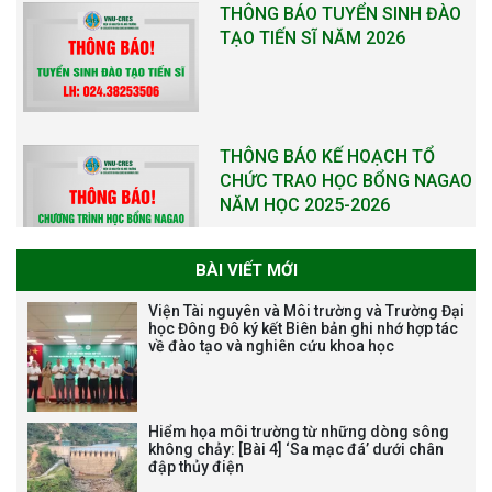
THÔNG BÁO TUYỂN SINH ĐÀO
TẠO TIẾN SĨ NĂM 2026
THÔNG BÁO KẾ HOẠCH TỔ
CHỨC TRAO HỌC BỔNG NAGAO
NĂM HỌC 2025-2026
BÀI VIẾT MỚI
THƯ CẢM ƠN LỄ KỶ NIỆM 40
Viện Tài nguyên và Môi trường và Trường Đại
NĂM XÂY DỰNG VÀ PHÁT TRIỂN
học Đông Đô ký kết Biên bản ghi nhớ hợp tác
về đào tạo và nghiên cứu khoa học
VIỆN (1985-2025) VÀ ĐÓN
NHẬN HUÂN CHƯƠNG LAO
ĐỘNG HẠNG BA
Hiểm họa môi trường từ những dòng sông
không chảy: [Bài 4] ‘Sa mạc đá’ dưới chân
đập thủy điện