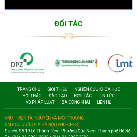
ĐỐI TÁC
TRANG CHỦ
GIỚI THIỆU
NGHIÊN CỨU KHOA HỌC
HỘI THẢO
ĐÀO TẠO
HỢP TÁC
TIN TỨC
VB PHÁP LUẬT
BA CÔNG KHAI
LIÊN HỆ
VNU – VIỆN TÀI NGUYÊN VÀ MÔI TRƯỜNG
ĐẠI HỌC QUỐC GIA HÀ NỘI (VNU-CRES)
Địa chỉ: Số 19 Lê Thánh Tông, Phường Cửa Nam, Thành phố Hà Nội