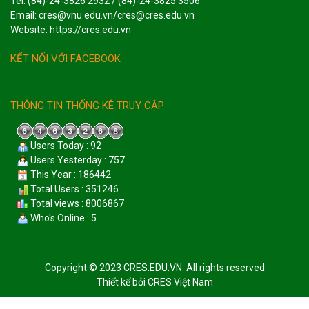
Tel: (84)-24-3826 2932 / (84)-24-3825 3506
Email: cres@vnu.edu.vn/cres@cres.edu.vn
Website: https://cres.edu.vn
KẾT NỐI VỚI FACEBOOK
THÔNG TIN THỐNG KÊ TRUY CẬP
Users Today : 92
Users Yesterday : 757
This Year : 186442
Total Users : 351246
Total views : 8006867
Who's Online : 5
Copyright © 2023 CRES.EDU.VN. All rights reserved
Thiết kế bởi
CRES Việt Nam