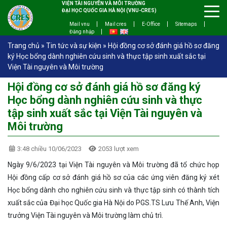
VIỆN TÀI NGUYÊN VÀ MÔI TRƯỜNG
ĐẠI HỌC QUỐC GIA HÀ NỘI (VNU-CRES)
Mail vnu
Mail cres
E-Office
Sitemaps
Đăng nhập
Trang chủ
»
Tin tức và sự kiện
»
Hội đồng cơ sở đánh giá hồ sơ đăng
ký Học bổng dành nghiên cứu sinh và thực tập sinh xuất sắc tại
Viện Tài nguyên và Môi trường
Hội đồng cơ sở đánh giá hồ sơ đăng ký
Học bổng dành nghiên cứu sinh và thực
tập sinh xuất sắc tại Viện Tài nguyên và
Môi trường
3:48 chiều 10/06/2023
2053 lượt xem
Ngày 9/6/2023 tại Viện Tài nguyên và Môi trường đã tổ chức họp
Hội đồng cấp cơ sở đánh giá hồ sơ của các ứng viên đăng ký xét
Học bổng dành cho nghiên cứu sinh và thực tập sinh có thành tích
xuất sắc của Đại học Quốc gia Hà Nội do PGS.TS Lưu Thế Anh, Viện
trưởng Viện Tài nguyên và Môi trường làm chủ trì.