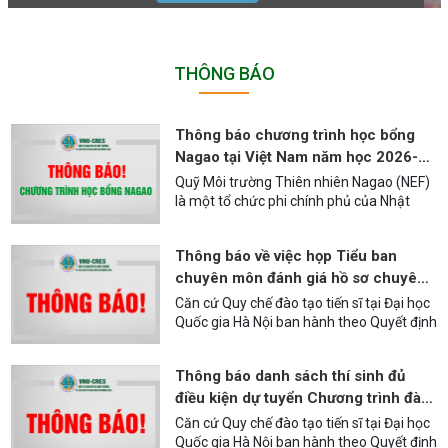
THÔNG BÁO
Thông báo chương trình học bổng
Nagao tại Việt Nam năm học 2026-
2027
Quỹ Môi trường Thiên nhiên Nagao (NEF)
là một tổ chức phi chính phủ của Nhật
Bản được thành lập năm 1989, với sứ
mệnh thúc đẩy bảo tồn thiên nhiên tại các
Thông báo về việc họp Tiểu ban
nước đang phát triển. Từ năm 1995, Quỹ
chuyên môn đánh giá hồ sơ chuyên
NEF đã chọn Viện Tài nguyên và Môi
trường, Đại học Quốc gia Hà Nội làm cơ
môn cho các thí sinh dự tuyển
Căn cứ Quy chế đào tạo tiến sĩ tại Đại học
quan đại diện duy nhất tại Việt Nam. Quỹ
nghiên cứu sinh đợt 1 năm 2026
Quốc gia Hà Nội ban hành theo Quyết định
NEF hỗ trợ tài chính cho các học viên cao
số 3638/QĐ-ĐHQGHN ngày 21/10/2022,
học (HVCH) của các cơ sở giáo dục đại
được sửa đổi bổ sung theo Quyết định số
học trên cả …
Thông báo danh sách thí sinh đủ
2458/QĐ-ĐHQGHN ngày 05/6/2025 của
điều kiện dự tuyển Chương trình đào
Giám đốc Đại học Quốc gia Hà Nội; Căn cứ
Quyết định số 1959/QĐ-ĐHQGHN ngày
tạo tiến sĩ chuyên ngành Môi trường
Căn cứ Quy chế đào tạo tiến sĩ tại Đại học
13/6/2018 của Giám đốc Đại học Quốc
và phát triển bền vững đợt 1 năm
Quốc gia Hà Nội ban hành theo Quyết định