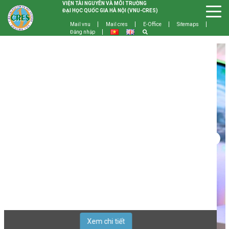
VIỆN TÀI NGUYÊN VÀ MÔI TRƯỜNG
ĐẠI HỌC QUỐC GIA HÀ NỘI (VNU-CRES)
Mail vnu
Mail cres
E-Office
Sitemaps
Đăng nhập