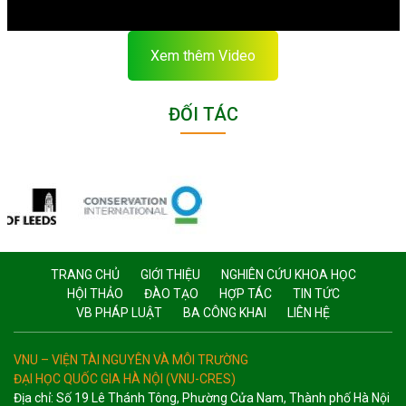
Xem thêm Video
ĐỐI TÁC
TRANG CHỦ
GIỚI THIỆU
NGHIÊN CỨU KHOA HỌC
HỘI THẢO
ĐÀO TẠO
HỢP TÁC
TIN TỨC
VB PHÁP LUẬT
BA CÔNG KHAI
LIÊN HỆ
VNU – VIỆN TÀI NGUYÊN VÀ MÔI TRƯỜNG
ĐẠI HỌC QUỐC GIA HÀ NỘI (VNU-CRES)
Địa chỉ: Số 19 Lê Thánh Tông, Phường Cửa Nam, Thành phố Hà Nội