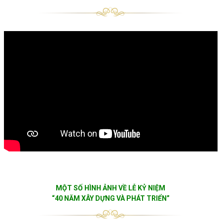
MỘT SỐ HÌNH ẢNH VỀ LỄ KỶ NIỆM
“40 NĂM XÂY DỰNG VÀ PHÁT TRIỂN”