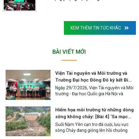
XEM THÊM TIN TỨC KHÁC
BÀI VIẾT MỚI
Viện Tài nguyên và Môi trường và
Trường Đại học Đông Đô ký kết Biên
bản ghi nhớ hợp tác về đào tạo và
Ngày 29/7/2026, Viện Tài nguyên và Môi
nghiên cứu khoa học
trường - Đại học Quốc gia Hà Nội và
Trường Đại học Đông Đô đã tổ chức Lễ ký
kết Biên bản ghi nhớ hợp tác về đào tạo
Hiểm họa môi trường từ những dòng
và nghiên cứu khoa học. Sự kiện thiết lập
sông không chảy: [Bài 4] ‘Sa mạc
khuôn khổ hợp tác giữa hai đơn vị, hướng
đá’ dưới chân đập thủy điện
tới phát huy thế mạnh về đào tạo nguồn
Suối Nậm Yên cạn trơ đá cuội, lưu vực
nhân lực, nghiên cứu khoa học và
sông Chảy đang gióng lên hồi chuông
chuyển giao tri thức trong lĩnh vực tài
cảnh báo về những hệ lụy từ phát triển