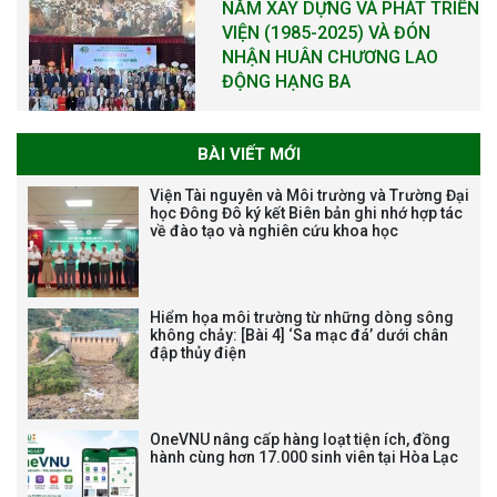
NĂM XÂY DỰNG VÀ PHÁT TRIỂN
VIỆN (1985-2025) VÀ ĐÓN
NHẬN HUÂN CHƯƠNG LAO
ĐỘNG HẠNG BA
BÀI VIẾT MỚI
Tạm dừng công tác tuyển dụng
Viện Tài nguyên và Môi trường và Trường Đại
viên chức, người lao động các
học Đông Đô ký kết Biên bản ghi nhớ hợp tác
về đào tạo và nghiên cứu khoa học
vị trí việc làm chức danh nghề
nghiệp chuyên môn dùng
chung trong ĐHQGHN
Hiểm họa môi trường từ những dòng sông
không chảy: [Bài 4] ‘Sa mạc đá’ dưới chân
đập thủy điện
Bảo vệ luận án tiến sĩ của NCS
Trương Mạnh Tuấn
OneVNU nâng cấp hàng loạt tiện ích, đồng
hành cùng hơn 17.000 sinh viên tại Hòa Lạc