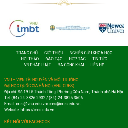
TRANG CHỦ
GIỚI THIỆU
NGHIÊN CỨU KHOA HỌC
HỘI THẢO
ĐÀO TẠO
HỢP TÁC
TIN TỨC
VB PHÁP LUẬT
BA CÔNG KHAI
LIÊN HỆ
VNU – VIỆN TÀI NGUYÊN VÀ MÔI TRƯỜNG
ĐẠI HỌC QUỐC GIA HÀ NỘI (VNU-CRES)
Địa chỉ: Số 19 Lê Thánh Tông, Phường Cửa Nam, Thành phố Hà Nội
Tel: (84)-24-3826 2932 / (84)-24-3825 3506
Email: cres@vnu.edu.vn/cres@cres.edu.vn
Website: https://cres.edu.vn
KẾT NỐI VỚI FACEBOOK