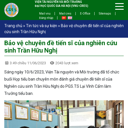
VIỆN TÀI NGUYÊN VÀ MÔI TRƯỜNG
ĐẠI HỌC QUỐC GIA HÀ NỘI (VNU-CRES)
Mail vnu
Mail cres
E-Office
Sitemaps
Đăng nhập
Trang chủ
»
Tin tức và sự kiện
»
Bảo vệ chuyên đề tiến sĩ của nghiên
cứu sinh Trần Hữu Nghị
Bảo vệ chuyên đề tiến sĩ của nghiên cứu
sinh Trần Hữu Nghị
3:49 chiều 11/06/2023
2043 lượt xem
Sáng ngày 10/6/2023, Viện Tài nguyên và Môi trường đã tổ chức
buổi Họp tiểu ban chuyên môn đánh giá chuyên đề tiến sĩ của
Nghiên cứu sinh Trần Hữu Nghị do PGS.TS Lại Vĩnh Cẩm làm
Trưởng tiểu ban.