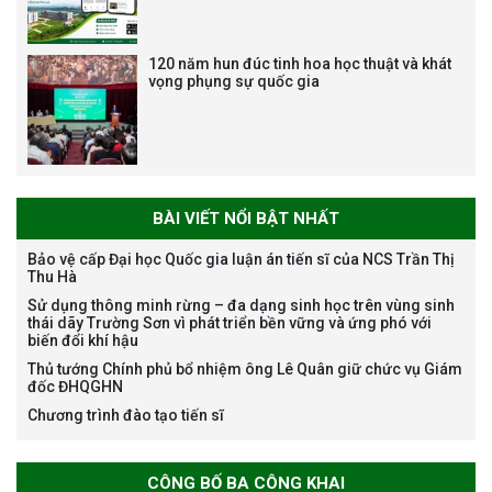
120 năm hun đúc tinh hoa học thuật và khát
vọng phụng sự quốc gia
Bảo vệ luận án tiến sĩ của NCS
Nguyễn Thế Thông
BÀI VIẾT NỔI BẬT NHẤT
Bảo vệ cấp Đại học Quốc gia luận án tiến sĩ của NCS Trần Thị
Thu Hà
Thông báo chương trình học
Sử dụng thông minh rừng – đa dạng sinh học trên vùng sinh
bổng Nagao tại Việt Nam năm
thái dãy Trường Sơn vì phát triển bền vững và ứng phó với
học 2026-2027
biến đổi khí hậu
Thủ tướng Chính phủ bổ nhiệm ông Lê Quân giữ chức vụ Giám
đốc ĐHQGHN
Chương trình đào tạo tiến sĩ
Thông báo về việc họp Tiểu
ban chuyên môn đánh giá hồ
sơ chuyên môn cho các thí sinh
CÔNG BỐ BA CÔNG KHAI