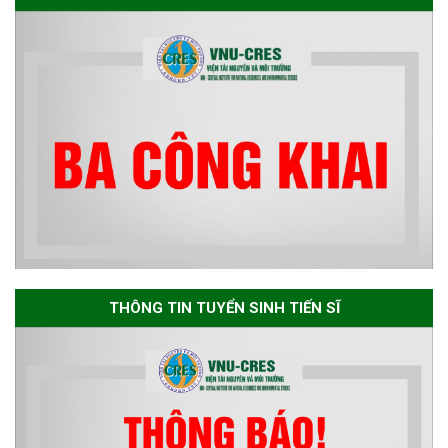
dự tuyển nghiên cứu sinh đợt 1
năm 2026
Thông báo danh sách thí sinh
đủ điều kiện dự tuyển Chương
trình đào tạo tiến sĩ chuyên
ngành Môi trường và phát triển
bền vững đợt 1 năm 2026
The International Conference
EME 2026 on “Earth, Mine and
THÔNG TIN TUYỂN SINH TIẾN SĨ
Environmental Sciences for the
Advancement of Strategic
Technologies and
Infrastructure Development”