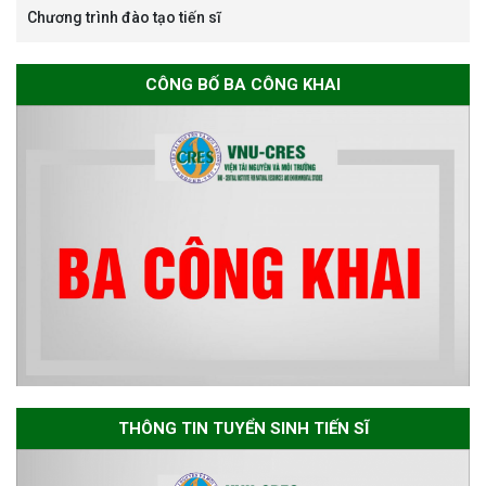
Chương trình đào tạo tiến sĩ
Thông báo danh sách thí sinh
đủ điều kiện dự tuyển Chương
CÔNG BỐ BA CÔNG KHAI
trình đào tạo tiến sĩ chuyên
ngành Môi trường và phát triển
bền vững đợt 1 năm 2026
The International Conference
EME 2026 on “Earth, Mine and
Environmental Sciences for the
Advancement of Strategic
Technologies and
Infrastructure Development”
THÔNG TIN TUYỂN SINH TIẾN SĨ
THÔNG BÁO TUYỂN SINH ĐÀO
TẠO TIẾN SĨ NĂM 2026