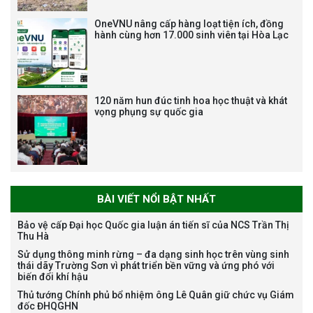
Bảo vệ luận án tiến sĩ của NCS
OneVNU nâng cấp hàng loạt tiện ích, đồng
hành cùng hơn 17.000 sinh viên tại Hòa Lạc
Nguyễn Thế Thông
120 năm hun đúc tinh hoa học thuật và khát
vọng phụng sự quốc gia
Thông báo chương trình học
bổng Nagao tại Việt Nam năm
học 2026-2027
BÀI VIẾT NỔI BẬT NHẤT
Bảo vệ cấp Đại học Quốc gia luận án tiến sĩ của NCS Trần Thị
Thu Hà
Thông báo về việc họp Tiểu
Sử dụng thông minh rừng – đa dạng sinh học trên vùng sinh
ban chuyên môn đánh giá hồ
thái dãy Trường Sơn vì phát triển bền vững và ứng phó với
sơ chuyên môn cho các thí sinh
biến đổi khí hậu
dự tuyển nghiên cứu sinh đợt 1
Thủ tướng Chính phủ bổ nhiệm ông Lê Quân giữ chức vụ Giám
năm 2026
đốc ĐHQGHN