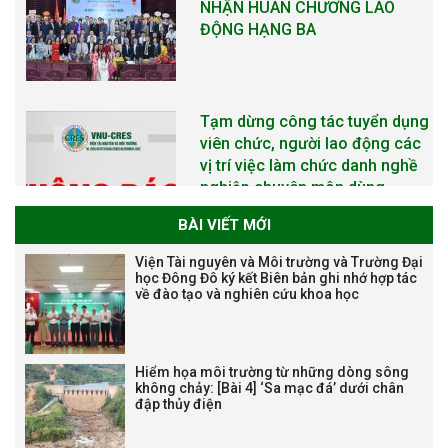
NHẬN HUÂN CHƯƠNG LAO
ĐỘNG HẠNG BA
Tạm dừng công tác tuyển dụng
viên chức, người lao động các
vị trí việc làm chức danh nghề
nghiệp chuyên môn dùng
chung trong ĐHQGHN
BÀI VIẾT MỚI
Viện Tài nguyên và Môi trường và Trường Đại
học Đông Đô ký kết Biên bản ghi nhớ hợp tác
về đào tạo và nghiên cứu khoa học
Bảo vệ luận án tiến sĩ của NCS
Trương Mạnh Tuấn
Hiểm họa môi trường từ những dòng sông
không chảy: [Bài 4] ‘Sa mạc đá’ dưới chân
đập thủy điện