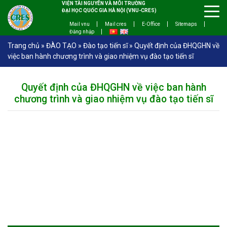
VIỆN TÀI NGUYÊN VÀ MÔI TRƯỜNG
ĐẠI HỌC QUỐC GIA HÀ NỘI (VNU-CRES)
Mail vnu
Mail cres
E-Office
Sitemaps
Đăng nhập
Trang chủ
»
ĐÀO TẠO
»
Đào tạo tiến sĩ
»
Quyết định của ĐHQGHN về
việc ban hành chương trình và giao nhiệm vụ đào tạo tiến sĩ
Quyết định của ĐHQGHN về việc ban hành
chương trình và giao nhiệm vụ đào tạo tiến sĩ