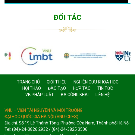
ĐỐI TÁC
TRANG CHỦ
GIỚI THIỆU
NGHIÊN CỨU KHOA HỌC
HỘI THẢO
ĐÀO TẠO
HỢP TÁC
TIN TỨC
VB PHÁP LUẬT
BA CÔNG KHAI
LIÊN HỆ
VNU – VIỆN TÀI NGUYÊN VÀ MÔI TRƯỜNG
ĐẠI HỌC QUỐC GIA HÀ NỘI (VNU-CRES)
Địa chỉ: Số 19 Lê Thánh Tông, Phường Cửa Nam, Thành phố Hà Nội
Tel: (84)-24-3826 2932 / (84)-24-3825 3506