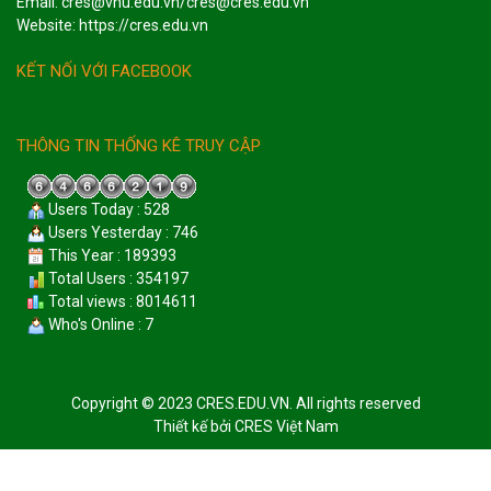
Email: cres@vnu.edu.vn/cres@cres.edu.vn
Website: https://cres.edu.vn
KẾT NỐI VỚI FACEBOOK
THÔNG TIN THỐNG KÊ TRUY CẬP
Users Today : 528
Users Yesterday : 746
This Year : 189393
Total Users : 354197
Total views : 8014611
Who's Online : 7
Copyright © 2023 CRES.EDU.VN. All rights reserved
Thiết kế bởi
CRES Việt Nam