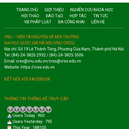
TRANG CHỦ
GIỚI THIỆU
NGHIÊN CỨU KHOA HỌC
HỘI THẢO
ĐÀO TẠO
HỢP TÁC
TIN TỨC
VB PHÁP LUẬT
BA CÔNG KHAI
LIÊN HỆ
VNU – VIỆN TÀI NGUYÊN VÀ MÔI TRƯỜNG
ĐẠI HỌC QUỐC GIA HÀ NỘI (VNU-CRES)
Địa chỉ: Số 19 Lê Thánh Tông, Phường Cửa Nam, Thành phố Hà Nội
Tel: (84)-24-3826 2932 / (84)-24-3825 3506
Email: cres@vnu.edu.vn/cres@cres.edu.vn
Website: https://cres.edu.vn
KẾT NỐI VỚI FACEBOOK
THÔNG TIN THỐNG KÊ TRUY CẬP
Users Today : 960
Users Yesterday : 795
This Year : 188105