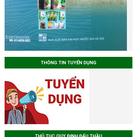
THÔNG TIN TUYỂN DỤNG
THỦ TỤC QUY ĐỊNH ĐẤU THẦU