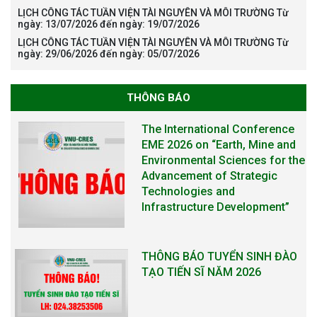
LỊCH CÔNG TÁC TUẦN VIỆN TÀI NGUYÊN VÀ MÔI TRƯỜNG Từ
ngày: 13/07/2026 đến ngày: 19/07/2026
LỊCH CÔNG TÁC TUẦN VIỆN TÀI NGUYÊN VÀ MÔI TRƯỜNG Từ
ngày: 29/06/2026 đến ngày: 05/07/2026
THÔNG BÁO
THÔNG BÁO TUYỂN SINH ĐÀO
TẠO TIẾN SĨ NĂM 2026
THÔNG BÁO KẾ HOẠCH TỔ
CHỨC TRAO HỌC BỔNG NAGAO
NĂM HỌC 2025-2026
THƯ CẢM ƠN LỄ KỶ NIỆM 40