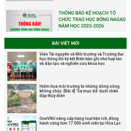
NĂM XÂY DỰNG VÀ PHÁT TRIỂN
VIỆN (1985-2025) VÀ ĐÓN
NHẬN HUÂN CHƯƠNG LAO
ĐỘNG HẠNG BA
BÀI VIẾT MỚI
Tạm dừng công tác tuyển dụng
Viện Tài nguyên và Môi trường và Trường Đại
viên chức, người lao động các
học Đông Đô ký kết Biên bản ghi nhớ hợp tác
về đào tạo và nghiên cứu khoa học
vị trí việc làm chức danh nghề
nghiệp chuyên môn dùng
chung trong ĐHQGHN
Hiểm họa môi trường từ những dòng sông
không chảy: [Bài 4] ‘Sa mạc đá’ dưới chân
đập thủy điện
Bảo vệ luận án tiến sĩ của NCS
Trương Mạnh Tuấn
OneVNU nâng cấp hàng loạt tiện ích, đồng
hành cùng hơn 17.000 sinh viên tại Hòa Lạc