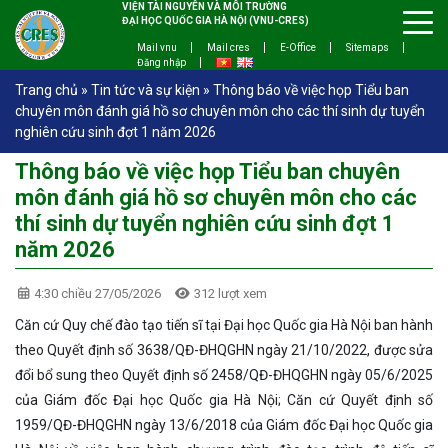
VIỆN TÀI NGUYÊN VÀ MÔI TRƯỜNG
ĐẠI HỌC QUỐC GIA HÀ NỘI (VNU-CRES)
Mail vnu
Mail cres
E-Office
Sitemaps
Đăng nhập
Trang chủ
»
Tin tức và sự kiện
»
Thông báo về việc họp Tiểu ban
chuyên môn đánh giá hồ sơ chuyên môn cho các thí sinh dự tuyển
nghiên cứu sinh đợt 1 năm 2026
Thông báo về việc họp Tiểu ban chuyên
môn đánh giá hồ sơ chuyên môn cho các
thí sinh dự tuyển nghiên cứu sinh đợt 1
năm 2026
4:30 chiều 27/05/2026
312 lượt xem
Căn cứ Quy chế đào tạo tiến sĩ tại Đại học Quốc gia Hà Nội ban hành
theo Quyết định số 3638/QĐ-ĐHQGHN ngày 21/10/2022, được sửa
đổi bổ sung theo Quyết định số 2458/QĐ-ĐHQGHN ngày 05/6/2025
của Giám đốc Đại học Quốc gia Hà Nội; Căn cứ Quyết định số
1959/QĐ-ĐHQGHN ngày 13/6/2018 của Giám đốc Đại học Quốc gia