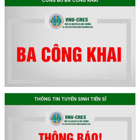
CÔNG BỐ BA CÔNG KHAI
dự tuyển nghiên cứu sinh đợt 1
năm 2026
Thông báo danh sách thí sinh
đủ điều kiện dự tuyển Chương
trình đào tạo tiến sĩ chuyên
ngành Môi trường và phát triển
bền vững đợt 1 năm 2026
The International Conference
EME 2026 on “Earth, Mine and
THÔNG TIN TUYỂN SINH TIẾN SĨ
Environmental Sciences for the
Advancement of Strategic
Technologies and
Infrastructure Development”