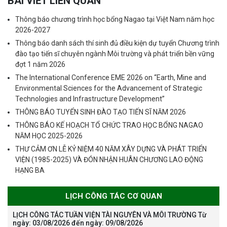
BÀI VIẾT LIÊN QUAN
Thông báo chương trình học bổng Nagao tại Việt Nam năm học
2026-2027
Thông báo danh sách thí sinh đủ điều kiện dự tuyển Chương trình
đào tạo tiến sĩ chuyên ngành Môi trường và phát triển bền vững
đợt 1 năm 2026
The International Conference EME 2026 on “Earth, Mine and
Environmental Sciences for the Advancement of Strategic
Technologies and Infrastructure Development”
THÔNG BÁO TUYỂN SINH ĐÀO TẠO TIẾN SĨ NĂM 2026
THÔNG BÁO KẾ HOẠCH TỔ CHỨC TRAO HỌC BỔNG NAGAO
NĂM HỌC 2025-2026
THƯ CẢM ƠN LỄ KỶ NIỆM 40 NĂM XÂY DỰNG VÀ PHÁT TRIỂN
VIỆN (1985-2025) VÀ ĐÓN NHẬN HUÂN CHƯƠNG LAO ĐỘNG
HẠNG BA
LỊCH CÔNG TÁC CƠ QUAN
LỊCH CÔNG TÁC TUẦN VIỆN TÀI NGUYÊN VÀ MÔI TRƯỜNG Từ
ngày: 03/08/2026 đến ngày: 09/08/2026