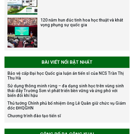
120 năm hun đúc tinh hoa học thuật và khát
vọng phụng sự quốc gia
Bảo vệ luận án tiến sĩ của NCS
Nguyễn Thế Thông
BÀI VIẾT NỔI BẬT NHẤT
Bảo vệ cấp Đại học Quốc gia luận án tiến sĩ của NCS Trần Thị
Thu Hà
Thông báo chương trình học
Sử dụng thông minh rừng – đa dạng sinh học trên vùng sinh
bổng Nagao tại Việt Nam năm
thái dãy Trường Sơn vì phát triển bền vững và ứng phó với
học 2026-2027
biến đổi khí hậu
Thủ tướng Chính phủ bổ nhiệm ông Lê Quân giữ chức vụ Giám
đốc ĐHQGHN
Chương trình đào tạo tiến sĩ
Thông báo về việc họp Tiểu
ban chuyên môn đánh giá hồ
sơ chuyên môn cho các thí sinh