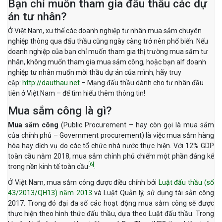
Bạn chỉ muốn tham gia đấu thầu các dự
án tư nhân?
Ở Việt Nam, xu thế các doanh nghiệp tư nhân mua sắm chuyên
nghiệp thông qua đấu thầu cũng ngày càng trở nên phổ biến. Nếu
doanh nghiệp của bạn chỉ muốn tham gia thị trường mua sắm tư
nhân, không muốn tham gia mua sắm công, hoặc bạn alf doanh
nghiệp tư nhân muốn mời thầu dự án của mình, hãy truy
cập:
http://dauthau.net
– Mạng đấu thầu dành cho tư nhân đầu
tiên ở Việt Nam – để tìm hiểu thêm thông tin!
Mua sắm công là gì?
Mua sắm công
(Public Procurement – hay còn gọi là mua sắm
của chính phủ – Government procurement) là việc mua sắm hàng
hóa hay dịch vụ do các tổ chức nhà nước thực hiện. Với 12% GDP
toàn cầu năm 2018, mua sắm chính phủ chiếm một phần đáng kể
[6]
trong nền kinh tế toàn cầu
.
Ở Việt Nam, mua sắm công được điều chỉnh bởi
Luật đấu thầu (số
43/2013/QH13) năm 2013
và Luật Quản lý, sử dụng tài sản công
2017. Trong đó đại đa số các hoạt động mua sắm công sẽ được
thực hiện theo hình thức đấu thầu, dựa theo Luật đấu thầu. Trong