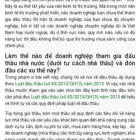
Đây là xu thế tất yếu của nền kinh tế thị trường. Mà trong một nền
kinh tế thị trường phát triển, nếu doanh nghiệp bạn chưa thể tham
gia đấu thầu thì hẳn là doanh nghiệp của bạn chưa đủ chuyên
nghiệp, bởi vì tất cả các doanh nghiệp chuyên nghiệp dù là Việt
Nam hay nước ngoài, dù ở lĩnh vực nào, quy mô nào, nếu có đủ
năng lực thì đều không thể bỏ qua thị trường mua sắm công của
chính phủ.
Làm thế nào để doanh nghiệp tham gia đấu
thầu nhà nước (dưới tư cách nhà thầu) và đón
đầu các xu thế này?
Trong phạm vi bài viết này, chúng tôi sẽ nói về đấu thầu áp dụng
theo
Luật đấu thầu (số 43/2013/QH13) năm 2013
. Vì vậy, các nhà
thầu muốn tham gia vào sân chơi lớn đầy kịch tính này đầu tiên
cần phải đọc
Luật đấu thầu (số 43/2013/QH13) năm 2013
để hiểu
về trình tự và các quy định pháp luật về đấu thầu.
Tùy từng gói thầu, bên mời thầu sẽ quy định các tiêu chí về năng
lực nhà thầu và các yêu cầu khác liên quan đến khả năng cung cấp
dịch vụ tư vấn, dịch vụ phi tư vấn, mua sắm hàng hóa, xây lắp… do
đó doanh nghiệp (nhà thầu) cần tích lũy năng lực, kinh nghiệm, khả
năng cạnh tranh để sẵn sàng tham gia đấu thầu. Doanh nghiệp