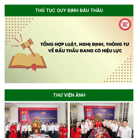
THỦ TỤC QUY ĐỊNH ĐẤU THẦU
THƯ VIỆN ẢNH