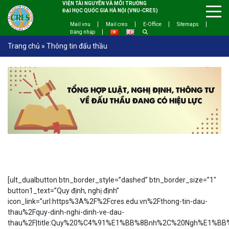
VIỆN TÀI NGUYÊN VÀ MÔI TRƯỜNG
ĐẠI HỌC QUỐC GIA HÀ NỘI (VNU-CRES)
Mail vnu
Mail cres
E-Office
Sitemaps
Đăng nhập
Trang chủ
»
Thông tin đấu thầu
[ult_dualbutton btn_border_style=”dashed” btn_border_size=”1″
button1_text=”Quy định, nghị định”
icon_link=”url:https%3A%2F%2Fcres.edu.vn%2Fthong-tin-dau-
thau%2Fquy-dinh-nghi-dinh-ve-dau-
thau%2F|title:Quy%20%C4%91%E1%BB%8Bnh%2C%20Ngh%E1