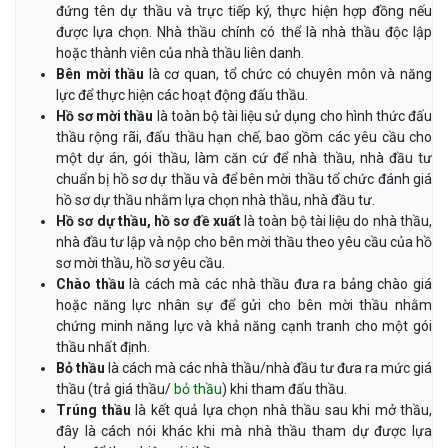
đứng tên dự thầu và trực tiếp ký, thực hiện hợp đồng nếu
được lựa chọn. Nhà thầu chính có thể là nhà thầu độc lập
hoặc thành viên của nhà thầu liên danh.
Bên mời thầu
là cơ quan, tổ chức có chuyên môn và năng
lực để thực hiện các hoạt động đấu thầu.
Hồ sơ mời thầu
là toàn bộ tài liệu sử dụng cho hình thức đấu
thầu rộng rãi, đấu thầu hạn chế, bao gồm các yêu cầu cho
một dự án, gói thầu, làm căn cứ để nhà thầu, nhà đầu tư
chuẩn bị hồ sơ dự thầu và để bên mời thầu tổ chức đánh giá
hồ sơ dự thầu nhằm lựa chọn nhà thầu, nhà đầu tư.
Hồ sơ dự thầu, hồ sơ đề xuất
là toàn bộ tài liệu do nhà thầu,
nhà đầu tư lập và nộp cho bên mời thầu theo yêu cầu của hồ
sơ mời thầu, hồ sơ yêu cầu.
Chào thầu
là cách mà các nhà thầu đưa ra bảng chào giá
hoặc năng lực nhân sự để gửi cho bên mời thầu nhằm
chứng minh năng lực và khả năng cạnh tranh cho một gói
thầu nhất định.
Bỏ thầu
là cách mà các nhà thầu/nhà đầu tư đưa ra mức giá
thầu (trả giá thầu/
bỏ thầu
) khi tham đấu thầu.
Trúng thầu
là kết quả lựa chọn nhà thầu sau khi mở thầu,
đây là cách nói khác khi mà nhà thầu tham dự được lựa