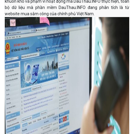
khuôn khổ và phạm vi hoạt động mà DauThau.INFO thực hiện, toàn
bộ dữ liệu mà phần mềm DauThau.INFO đang phân tích là từ
website mua sắm công của chính phủ Việt Nam.