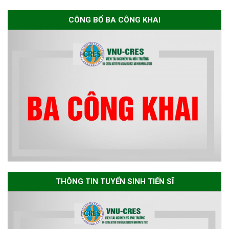
Thông báo chương trình học
CÔNG BỐ BA CÔNG KHAI
bổng Nagao tại Việt Nam năm
học 2026-2027
Thông báo về việc họp Tiểu
ban chuyên môn đánh giá hồ
sơ chuyên môn cho các thí sinh
dự tuyển nghiên cứu sinh đợt 1
năm 2026
Thông báo danh sách thí sinh
đủ điều kiện dự tuyển Chương
THÔNG TIN TUYỂN SINH TIẾN SĨ
trình đào tạo tiến sĩ chuyên
ngành Môi trường và phát triển
bền vững đợt 1 năm 2026