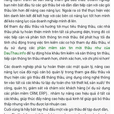
bạn nên bắt đầu từ các gói thầu bé và dần dần tiếp cận với các gói
thầu lớn hơn để năng cao năng lực. Ngoài ra có thể thực hiện việc
liên danh liên kết để kết hợp với các bên có năng lực tốt hơn mình
để kéo năng lực của doanh nghiệp mình đi lên.
Để tham dự đấu thầu và hướng tới mục tiêu thắng thầu, các nhà
thầu phải tự hoàn thiện mình trên tất cả phương diện, trong đó có
việc tiếp cận và phân tích thông tin mời thầu. Để phát huy tối đa
tính chủ động trong việc tìm kiếm các cơ hội tham dự đấu thầu, ví
dụ sử dụng các
phần mềm săn tin mời thầu như của
DauThau.info
để tự động hóa khâu tìm kiếm và săn thông tin thầu,
tiếp cận thông tin thầu nhanh hơn, chính xác hơn, với chi phí rẻ hơn!
Các doanh nghiệp phải tự hoàn thiện các mặt quản lý, nâng cao
năng lực của đội ngũ cán bộ quản lý trong tham gia đấu thầu và
thực hiện các gói thầu đã thắng thầu, ứng dụng công nghệ thông
tin vào tất cả các khâu từ lập dự toán cho tới thiết kế, sản xuất/ thi
công, quản trị, giám sát và chăm sóc khách hàng (ví dụ sử dụng
các phần mềm CRM, ERP)… nhằm tự nâng cao hiệu quả ở tất cả
các khâu, giúp thúc đẩy nâng cao hiệu quả kinh tế giúp giá bỏ thầu
thấp nhưng vẫn thu được lợi nhuận cao.
Cuối cùng là hãy bắt tay thử đấu một vài gói thầu để tập dượt dần,