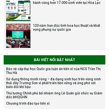
nghiệp chuyên môn dùng
hành cùng hơn 17.000 sinh viên tại Hòa Lạc
chung trong ĐHQGHN
120 năm hun đúc tinh hoa học thuật và khát
vọng phụng sự quốc gia
Bảo vệ luận án tiến sĩ của NCS
Trương Mạnh Tuấn
BÀI VIẾT NỔI BẬT NHẤT
Bảo vệ cấp Đại học Quốc gia luận án tiến sĩ của NCS Trần Thị
Thu Hà
Bảo vệ luận án tiến sĩ của NCS
Sử dụng thông minh rừng – đa dạng sinh học trên vùng sinh
Nguyễn Thế Thông
thái dãy Trường Sơn vì phát triển bền vững và ứng phó với
biến đổi khí hậu
Thủ tướng Chính phủ bổ nhiệm ông Lê Quân giữ chức vụ Giám
đốc ĐHQGHN
Chương trình đào tạo tiến sĩ