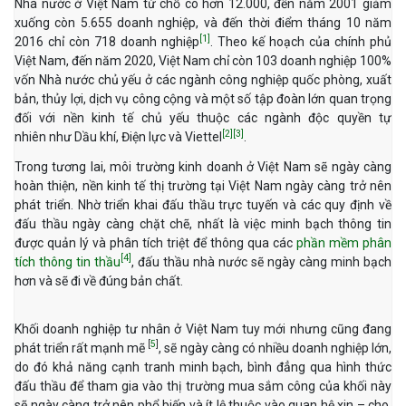
Nhà nước ở Việt Nam từ chỗ có hơn 12.000, đến năm 2001 giảm
xuống còn 5.655 doanh nghiệp, và đến thời điểm tháng 10 năm
[1]
2016 chỉ còn 718 doanh nghiệp
. Theo kế hoạch của chính phủ
Việt Nam, đến năm 2020, Việt Nam chỉ còn 103 doanh nghiệp 100%
vốn Nhà nước chủ yếu ở các ngành công nghiệp quốc phòng, xuất
bản, thủy lợi, dịch vụ công cộng và một số tập đoàn lớn quan trọng
đối với nền kinh tế chủ yếu thuộc các ngành độc quyền tự
[2]
[3]
nhiên như Dầu khí, Điện lực và Viettel
.
Trong tương lai, môi trường kinh doanh ở Việt Nam sẽ ngày càng
hoàn thiện, nền kinh tế thị trường tại Việt Nam ngày càng trở nên
phát triển. Nhờ triển khai đấu thầu trực tuyến và các quy định về
đấu thầu ngày càng chặt chẽ, nhất là việc minh bạch thông tin
được quản lý và phân tích triệt để thông qua các
phần mềm phân
[4]
tích thông tin thầu
, đấu thầu nhà nước sẽ ngày càng minh bạch
hơn và sẽ đi về đúng bản chất.
Khối doanh nghiệp tư nhân ở Việt Nam tuy mới nhưng cũng đang
[
5
]
phát triển rất mạnh mẽ
, sẽ ngày càng có nhiều doanh nghiệp lớn,
do đó khả năng cạnh tranh minh bạch, bình đẳng qua hình thức
đấu thầu để tham gia vào thị trường mua sắm công của khối này
sẽ ngày càng trở nên phổ biến và ít lệ thuộc vào quan hệ xin – cho.