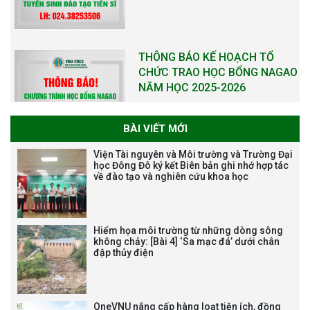
THÔNG BÁO KẾ HOẠCH TỔ
CHỨC TRAO HỌC BỔNG NAGAO
NĂM HỌC 2025-2026
BÀI VIẾT MỚI
THƯ CẢM ƠN LỄ KỶ NIỆM 40
Viện Tài nguyên và Môi trường và Trường Đại
NĂM XÂY DỰNG VÀ PHÁT TRIỂN
học Đông Đô ký kết Biên bản ghi nhớ hợp tác
về đào tạo và nghiên cứu khoa học
VIỆN (1985-2025) VÀ ĐÓN
NHẬN HUÂN CHƯƠNG LAO
ĐỘNG HẠNG BA
Hiểm họa môi trường từ những dòng sông
không chảy: [Bài 4] ‘Sa mạc đá’ dưới chân
đập thủy điện
Tạm dừng công tác tuyển dụng
viên chức, người lao động các
vị trí việc làm chức danh nghề
OneVNU nâng cấp hàng loạt tiện ích, đồng