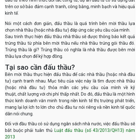
đầu tư theo hình thức đối tác công tư, dự án đầu tư có sử dụng đất
trên cơ sở bảo đảm cạnh tranh, công bằng, minh bạch và hiệu quả
kinh tế.
Nói một cách đơn giản, đấu thầu là quá trình bên mời thầu lựa
chọn nhà thầu (hoặc nhà đầu tư) đáp ứng các yêu cầu của mình.
Sau trinh thực hiện đấu thầu nhà thầu sẽ được thông báo kết quả
trúng thầu từ phía bên mời thầu nếu nhà thầu trúng gói thầu đó.
Trúng thầu là gì? Trúng thầu có nghĩa là nhà thầu được bên mời
thầu lựa chọn để ký hợp đồng.
Tại sao cần đấu thầu?
Bên mời thầu thực hiện đấu thầu để các nhà thầu (hoặc nhà đầu
tư) cạnh tranh nhau. Mục tiêu của việc này là tìm được nhà thầu
(hoặc nhà đầu tư) thỏa mãn các yêu cầu của mình về kỹ
thuật, chất lượng với chi phí thấp nhất. Do đó, đấu thầu là một hình
thức kinh doanh văn minh trong nền kinh tế thị trường phát triển,
mang lại lợi ích to lớn cho chủ đầu tư nói riêng và nền kinh tế quốc
dân nói chung.
Đối với đầu thầu có sử dụng ngân sách nhà nước, việc đấu thầu sẽ
bắt buộc phải tuân thủ
Luật đấu thầu (số 43/2013/QH13) năm
2013