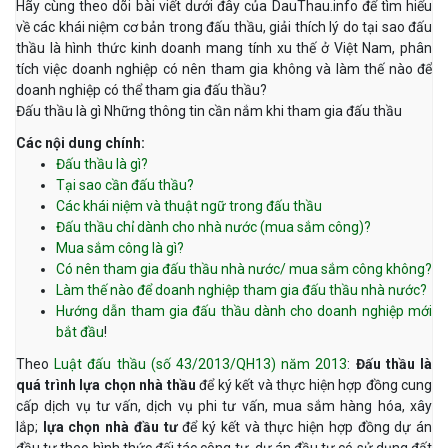
Hãy cùng theo dõi bài viết dưới đây của DauThau.info để tìm hiểu
về các khái niệm cơ bản trong đấu thầu, giải thích lý do tại sao đấu
thầu là hình thức kinh doanh mang tính xu thế ở Việt Nam, phân
tích việc doanh nghiệp có nên tham gia không và làm thế nào để
doanh nghiệp có thể tham gia đấu thầu?
Đấu thầu là gì Những thông tin cần nắm khi tham gia đấu thầu
Các nội dung chính:
Đấu thầu là gì?
Tại sao cần đấu thầu?
Các khái niệm và thuật ngữ trong đấu thầu
Đấu thầu chỉ dành cho nhà nước (mua sắm công)?
Mua sắm công là gì?
Có nên tham gia đấu thầu nhà nước/ mua sắm công không?
Làm thế nào để doanh nghiệp tham gia đấu thầu nhà nước?
Hướng dẫn tham gia đấu thầu dành cho doanh nghiệp mới
bắt đầu
!
Theo
Luật đấu thầu (số 43/2013/QH13) năm 2013
:
Đấu thầu là
quá trình lựa chọn nhà thầu
để ký kết và thực hiện hợp đồng cung
cấp dịch vụ tư vấn, dịch vụ phi tư vấn, mua sắm hàng hóa, xây
lắp;
lựa chọn nhà đầu tư
để ký kết và thực hiện hợp đồng dự án