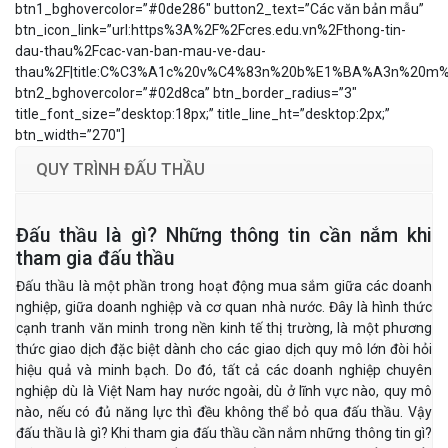
btn1_bghovercolor=”#0de286″ button2_text=”Các văn bản mẫu”
btn_icon_link=”url:https%3A%2F%2Fcres.edu.vn%2Fthong-tin-
dau-thau%2Fcac-van-ban-mau-ve-dau-
thau%2F|title:C%C3%A1c%20v%C4%83n%20b%E1%BA%A3n%2
btn2_bghovercolor=”#02d8ca” btn_border_radius=”3″
title_font_size=”desktop:18px;” title_line_ht=”desktop:2px;”
btn_width=”270″]
QUY TRÌNH ĐẤU THẦU
Đấu thầu là gì? Những thông tin cần nắm khi
tham gia đấu thầu
Đấu thầu là một phần trong hoạt động mua sắm giữa các doanh
nghiệp, giữa doanh nghiệp và cơ quan nhà nước. Đây là hình thức
cạnh tranh văn minh trong nền kinh tế thị trường, là một phương
thức giao dịch đặc biệt dành cho các giao dịch quy mô lớn đòi hỏi
hiệu quả và minh bạch. Do đó, tất cả các doanh nghiệp chuyên
nghiệp dù là Việt Nam hay nước ngoài, dù ở lĩnh vực nào, quy mô
nào, nếu có đủ năng lực thì đều không thể bỏ qua đấu thầu. Vậy
đấu thầu là gì? Khi tham gia đấu thầu cần nắm những thông tin gì?