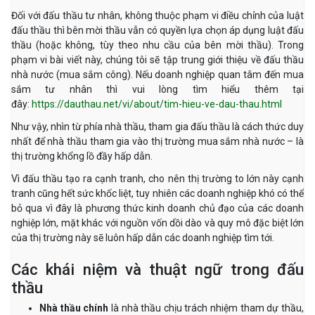
Đối với đấu thầu tư nhân, không thuộc phạm vi điều chỉnh của luật
đấu thầu thì bên mời thầu vẫn có quyền lựa chọn áp dụng luật đấu
thầu (hoặc không, tùy theo nhu cầu của bên mời thầu). Trong
phạm vi bài viết này, chúng tôi sẽ tập trung giới thiệu về đấu thầu
nhà nước (mua sắm công). Nếu doanh nghiệp quan tâm đến mua
sắm tư nhân thì vui lòng tìm hiểu thêm tại
đây:
https://dauthau.net/vi/about/tim-hieu-ve-dau-thau.html
Như vậy, nhìn từ phía nhà thầu, tham gia đấu thầu là cách thức duy
nhất để nhà thầu tham gia vào thị trường mua sắm nhà nước – là
thị trường khổng lồ đầy hấp dẫn.
Vì đấu thầu tạo ra cạnh tranh, cho nên thị trường to lớn này cạnh
tranh cũng hết sức khốc liệt, tuy nhiên các doanh nghiệp khó có thể
bỏ qua vì đây là phương thức kinh doanh chủ đạo của các doanh
nghiệp lớn, mặt khác với nguồn vốn dồi dào và quy mô đặc biệt lớn
của thị trường này sẽ luôn hấp dẫn các doanh nghiệp tìm tới.
Các khái niệm và thuật ngữ trong đấu
thầu
Nhà thầu chính
là nhà thầu chịu trách nhiệm tham dự thầu,