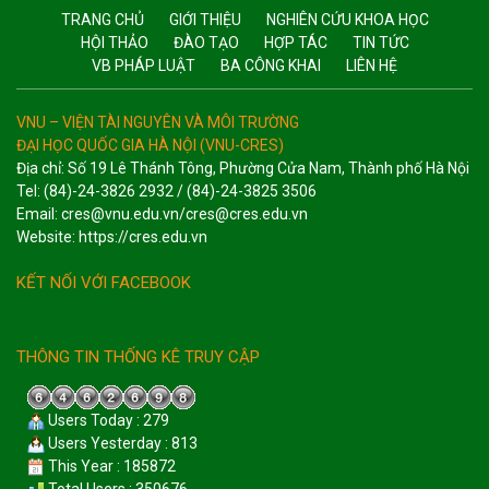
TRANG CHỦ
GIỚI THIỆU
NGHIÊN CỨU KHOA HỌC
HỘI THẢO
ĐÀO TẠO
HỢP TÁC
TIN TỨC
VB PHÁP LUẬT
BA CÔNG KHAI
LIÊN HỆ
VNU – VIỆN TÀI NGUYÊN VÀ MÔI TRƯỜNG
ĐẠI HỌC QUỐC GIA HÀ NỘI (VNU-CRES)
Địa chỉ: Số 19 Lê Thánh Tông, Phường Cửa Nam, Thành phố Hà Nội
Tel: (84)-24-3826 2932 / (84)-24-3825 3506
Email: cres@vnu.edu.vn/cres@cres.edu.vn
Website: https://cres.edu.vn
KẾT NỐI VỚI FACEBOOK
THÔNG TIN THỐNG KÊ TRUY CẬP
Users Today : 279
Users Yesterday : 813
This Year : 185872
Total Users : 350676