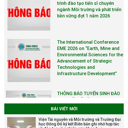
Environmental Sciences for the
Advancement of Strategic
Technologies and
Infrastructure Development”
THÔNG BÁO TUYỂN SINH ĐÀO
TẠO TIẾN SĨ NĂM 2026
THÔNG BÁO KẾ HOẠCH TỔ
CHỨC TRAO HỌC BỔNG NAGAO
NĂM HỌC 2025-2026
BÀI VIẾT MỚI
THƯ CẢM ƠN LỄ KỶ NIỆM 40
Viện Tài nguyên và Môi trường và Trường Đại
NĂM XÂY DỰNG VÀ PHÁT TRIỂN
học Đông Đô ký kết Biên bản ghi nhớ hợp tác