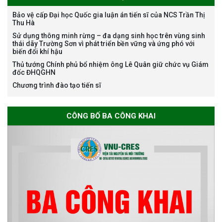
Bảo vệ cấp Đại học Quốc gia luận án tiến sĩ của NCS Trần Thị
Thu Hà
Bảo vệ luận án tiến sĩ của NCS
Sử dụng thông minh rừng – đa dạng sinh học trên vùng sinh
Nguyễn Thế Thông
thái dãy Trường Sơn vì phát triển bền vững và ứng phó với
biến đổi khí hậu
Thủ tướng Chính phủ bổ nhiệm ông Lê Quân giữ chức vụ Giám
đốc ĐHQGHN
Chương trình đào tạo tiến sĩ
Thông báo chương trình học
CÔNG BỐ BA CÔNG KHAI
bổng Nagao tại Việt Nam năm
học 2026-2027
Thông báo về việc họp Tiểu
ban chuyên môn đánh giá hồ
sơ chuyên môn cho các thí sinh
dự tuyển nghiên cứu sinh đợt 1