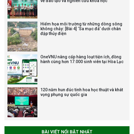
về đào tạo và nghiên cứu khoa học
VIỆN (1985-2025) VÀ ĐÓN
NHẬN HUÂN CHƯƠNG LAO
ĐỘNG HẠNG BA
Hiểm họa môi trường từ những dòng sông
không chảy: [Bài 4] ‘Sa mạc đá’ dưới chân
đập thủy điện
Tạm dừng công tác tuyển dụng
viên chức, người lao động các
vị trí việc làm chức danh nghề
OneVNU nâng cấp hàng loạt tiện ích, đồng
nghiệp chuyên môn dùng
hành cùng hơn 17.000 sinh viên tại Hòa Lạc
chung trong ĐHQGHN
120 năm hun đúc tinh hoa học thuật và khát
vọng phụng sự quốc gia
Bảo vệ luận án tiến sĩ của NCS
Trương Mạnh Tuấn
BÀI VIẾT NỔI BẬT NHẤT