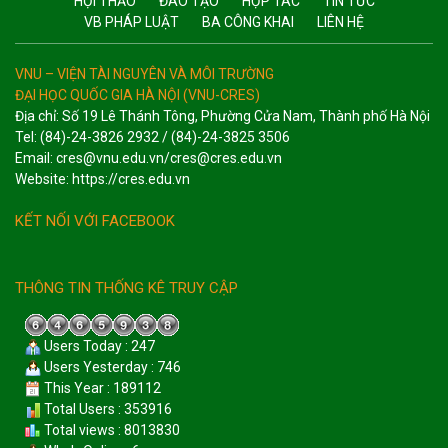
HỘI THẢO
ĐÀO TẠO
HỢP TÁC
TIN TỨC
VB PHÁP LUẬT
BA CÔNG KHAI
LIÊN HỆ
VNU – VIỆN TÀI NGUYÊN VÀ MÔI TRƯỜNG
ĐẠI HỌC QUỐC GIA HÀ NỘI (VNU-CRES)
Địa chỉ: Số 19 Lê Thánh Tông, Phường Cửa Nam, Thành phố Hà Nội
Tel: (84)-24-3826 2932 / (84)-24-3825 3506
Email: cres@vnu.edu.vn/cres@cres.edu.vn
Website: https://cres.edu.vn
KẾT NỐI VỚI FACEBOOK
THÔNG TIN THỐNG KÊ TRUY CẬP
Users Today : 247
Users Yesterday : 746
This Year : 189112
Total Users : 353916
Total views : 8013830