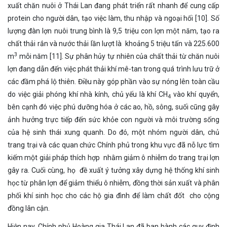
xuất chăn nuôi ở Thái Lan đang phát triển rất nhanh để cung cấp
protein cho người dân, tạo việc làm, thu nhập và ngoại hối [10]. Số
lượng đàn lợn nuôi trung bình là 9,5 triệu con lợn một năm, tạo ra
chất thải rắn và nước thải lần lượt là khoảng 5 triệu tấn và 225.600
3
m
mỗi năm [11]. Sự phân hủy tự nhiên của chất thải từ chăn nuôi
lợn đang dẫn đến việc phát thải khí mê-tan trong quá trình lưu trữ ở
các đầm phá lộ thiên. Điều này góp phần vào sự nóng lên toàn cầu
do việc giải phóng khí nhà kính, chủ yếu là khí CH
vào khí quyển,
4
bên cạnh đó việc phú dưỡng hóa ở các ao, hồ, sông, suối cũng gây
ảnh hưởng trực tiếp đến sức khỏe con người và môi trường sống
của hệ sinh thái xung quanh. Do đó, một nhóm người dân, chủ
trang trại và các quan chức Chính phủ trong khu vực đã nỗ lực tìm
kiếm một giải pháp thích hợp nhằm giảm ô nhiễm do trang trại lợn
gây ra. Cuối cùng, họ đề xuất ý tưởng xây dựng hệ thống khí sinh
học từ phân lợn để giảm thiểu ô nhiễm, đồng thời sản xuất và phân
phối khí sinh học cho các hộ gia đình để làm chất đốt cho cộng
đồng lân cận.
Hiện nay, Chính phủ Hoàng gia Thái Lan đã ban hành các quy định