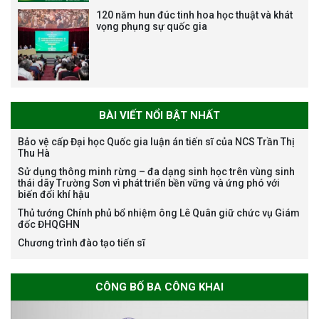
120 năm hun đúc tinh hoa học thuật và khát
vọng phụng sự quốc gia
Bảo vệ luận án tiến sĩ của NCS
Nguyễn Thế Thông
BÀI VIẾT NỔI BẬT NHẤT
Bảo vệ cấp Đại học Quốc gia luận án tiến sĩ của NCS Trần Thị
Thu Hà
Sử dụng thông minh rừng – đa dạng sinh học trên vùng sinh
thái dãy Trường Sơn vì phát triển bền vững và ứng phó với
biến đổi khí hậu
Thông báo chương trình học
Thủ tướng Chính phủ bổ nhiệm ông Lê Quân giữ chức vụ Giám
bổng Nagao tại Việt Nam năm
đốc ĐHQGHN
học 2026-2027
Chương trình đào tạo tiến sĩ
CÔNG BỐ BA CÔNG KHAI
Thông báo về việc họp Tiểu
ban chuyên môn đánh giá hồ