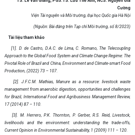
TS. Lê Văn Giang, PGS.TS. Lưu Thế Anh, NCS. Nguyễn Gia
Cường
Viện Tài nguyên và Môi tr
ường, Đại học Quốc gia Hà Nội
(Nguồn: Bài đăng trên Tạp chí Môi trường, số 8/2023)
Tài liệu tham khảo
[1]. D. de Castro, D.A.C. de Lima, C. Romano, The Telecoupling
Approach to the Global Food System and Climate Change Regime: The
Pivotal Role of Brazil and China, Environment and Climate-smart Food
Production, (2022) 73 – 107.
[2]. J.F.C.M. Mathias, Manure as a resource: livestock waste
management from anaerobic digestion, opportunities and challenges
for Brazil, International Food and Agribusiness Management Review,
17 (2014) 87 – 110.
[3]. M. Herrero, P.K. Thornton, P. Gerber, R.S. Reid, Livestock,
livelihoods and the environment: understanding the trade-offs,
Current Opinion in Environmental Sustainability, 1 (2009) 111 – 120.