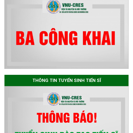
sơ chuyên môn cho các thí sinh
dự tuyển nghiên cứu sinh đợt 1
năm 2026
Thông báo danh sách thí sinh
đủ điều kiện dự tuyển Chương
trình đào tạo tiến sĩ chuyên
ngành Môi trường và phát triển
bền vững đợt 1 năm 2026
THÔNG TIN TUYỂN SINH TIẾN SĨ