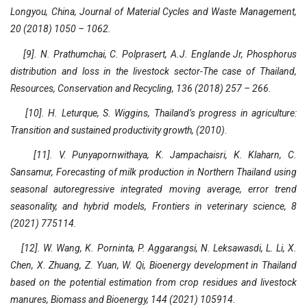
Longyou, China, Journal of Material Cycles and Waste Management,
20 (2018) 1050 – 1062.
[9]. N. Prathumchai, C. Polprasert, A.J. Englande Jr, Phosphorus
distribution and loss in the livestock sector-The case of Thailand,
Resources, Conservation and Recycling, 136 (2018) 257 – 266.
[10]. H. Leturque, S. Wiggins, Thailand’s progress in agriculture:
Transition and sustained productivity growth, (2010).
[11]. V. Punyapornwithaya, K. Jampachaisri, K. Klaharn, C.
Sansamur, Forecasting of milk production in Northern Thailand using
seasonal autoregressive integrated moving average, error trend
seasonality, and hybrid models, Frontiers in veterinary science, 8
(2021) 775114.
[12]. W. Wang, K. Porninta, P. Aggarangsi, N. Leksawasdi, L. Li, X.
Chen, X. Zhuang, Z. Yuan, W. Qi, Bioenergy development in Thailand
based on the potential estimation from crop residues and livestock
manures, Biomass and Bioenergy, 144 (2021) 105914.