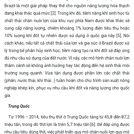
Brazil là một giải pháp thay thế cho nguồn năng lượng hóa thạch
đang khai thác quá mức [2]. Trong khi đó, tiềm năng khí sinh học từ
chất thải chăn nuôi lợn của khu vực phía Nam được khai thác sẽ
cung cấp năng lượng, chiếm khoảng 1% lượng điện tiêu thụ hoặc
10% lượng khí đốt tự nhiên được sử dụng ở quốc gia này [5]. Nói
cách khác, nếu tất cả chất thải của lợn và gia súc ở Brazil được xử
lý trong bể phân hủy sinh học, tiềm năng tạo ra khí đốt sẽ đáp ứng
đủ nhu cầu sử dụng của đất nước. Vì vậy, các mô hình chăn nuôi lợn
thâm cánh sẽ không ảnh hưởng hay tác động đến hệ sinh thái môi
trường xung quanh. Vừa tận dụng được phần lớn các chất thải
(phân, nước thải, khí thải…) tuần hoàn cho chu trình sản xuất nông
nghiệp khép kín, phục vụ nhu cầu khí đốt và năng lượng cho quốc
gia.
Trung Quốc
Từ 1996 – 2014, tiêu thụ thịt ở Trung Quốc tăng từ 45,8 đến 87,2
triệu tấn, trong đó thịt lợn là trên 5,7 triệu tấn [6]. Để đáp ứng được
nhu cầu tiêu dùng thịt, việc phát triển quy mô chăn nuôi lợn quy mô