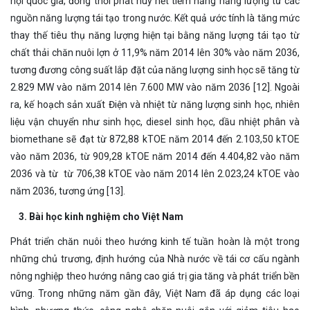
hội quốc gia, đồng thời phát huy hết tiềm năng năng lượng từ các
nguồn năng lượng tái tạo trong nước. Kết quả ước tính là tăng mức
thay thế tiêu thụ năng lượng hiện tại bằng năng lượng tái tạo từ
chất thải chăn nuôi lợn ở 11,9% năm 2014 lên 30% vào năm 2036,
tương đương công suất lắp đặt của năng lượng sinh học sẽ tăng từ
2.829 MW vào năm 2014 lên 7.600 MW vào năm 2036 [12]. Ngoài
ra, kế hoạch sản xuất Điện và nhiệt từ năng lượng sinh học, nhiên
liệu vận chuyển như sinh học, diesel sinh học, dầu nhiệt phân và
biomethane sẽ đạt từ 872,88 kTOE năm 2014 đến 2.103,50 kTOE
vào năm 2036, từ 909,28 kTOE năm 2014 đến 4.404,82 vào năm
2036 và từ từ 706,38 kTOE vào năm 2014 lên 2.023,24 kTOE vào
năm 2036, tương ứng [13].
3. Bài học kinh nghiệm cho Việt Nam
​Phát triển chăn nuôi theo hướng kinh tế tuần hoàn là một trong
những chủ trương, định hướng của Nhà nước về tái cơ cấu ngành
nông nghiệp theo hướng nâng cao giá trị gia tăng và phát triển bền
vững. Trong những năm gần đây, Việt Nam đã áp dụng các loại