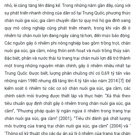
nhỏ, lẻ cũng tăng lên đáng kể. Trong những năm gần đây, cùng với
sự phát triển nhanh chóng của dân số tại Trung Quốc, phương thức
chăn nuôi gia súc, gia cầm chuyển dần từ quy mô hộ gia đình sang
quy mô công nghiệp cũng phát triển nhanh, trong khi vấn đề ô
nhiễm từ chăn nuôi lợn đang ngày càng tệ hơn, đến mức báo động.
Các nguồn gây ô nhiễm phi nông nghiệp bao gồm trồng trọt, chăn
nuôi gia súc, gia cầm, nông thôn sinh hoạt và nuôi trồng thủy sản.
Đặc biệt, phân và nước thải từ trang trại chăn nuôi lợn đã trở thành
một trong những nguyên nhân chính, gây ô nhiễm nhiều nhất tại
Trung Quốc. Được biết, lượng phân chuồng chỉ có 0,69 tỷ tấn vào
những năm 1980 nhưng đã tăng lên 4 tỷ tấn vào năm 2014 [7]. Để
kiểm soát ô nhiễm từ các cơ sở chăn nuôi gia súc, gia cầm, các
chính sách môi trường được thiết lập và thực hiện: “Xả thải theo
tiêu chuẩn quy định chất gây ô nhiễm trong chăn nuôi gia súc, gia
cầm”, ”Phương pháp quản lý ngăn ngừa ô nhiễm trong trang trại
chăn nuôi gia súc, gia cầm” (2001), ”Tiêu chí đánh giá chất lượng
môi trường của trang trại chăn nuôi gia súc, gia cầm” (2004) và ‘
‘Thông số kỹ thuật cho các dự án xử lý ô nhiễm của trang trại chăn