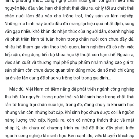
hình, phương thức, công nghệ chăn nuôi gắn với giảm tiêu hao
nguyên liệu đầu vào, hạn chế phát thải đầu ra, xử lý tối ưu chất thải
chăn nuôi làm đầu vào cho trồng trọt, thủy sản và lâm nghiệp.
Những mô hình này bước đầu đã mang lại hiệu quả nhất định, song
vẫn gặp nhiều khó khăn do nhận thức của người dân, doanh nghiệp
về phát triển kinh tế tuần hoàn trong chăn nuôi còn chưa đầy đủ,
nhiều hộ tham gia vẫn theo thói quen, kinh nghiệm đã có nên việc
tiếp cận, ứng dụng tiến bộ khoa học kỹ thuật còn hạn chế. Ngoài ra,
việc sản xuất và thương mại phế phụ phẩm nhằm nâng cao giá trị
sản phẩm còn chưa được quan tâm đúng mức, đa số mới chỉ dừng
lại ở việc tận dụng để phục vụ trồng trọt trong gia đình…
Mặc dù, Việt Nam có tiềm năng để phát triển ngành công nghiệp
thu hồi tài nguyên trong nước thải và khí sinh học trong chất thải
rắn từ trang trại chăn nuôi lợn, trong đó, đáng chú ý là khí sinh học
nhưng vẫn còn những bất cập. Khí sinh học chưa được coi là nguồn
năng lượng thứ cấp. Ngoài ra, còn có những thách thức về mặt
pháp lý, khi chưa có chương trình cụ thể để thúc đẩy phát triển
ngành công nghiệp khí sinh học. Bên cạnh đó, việc khuyến khích áp