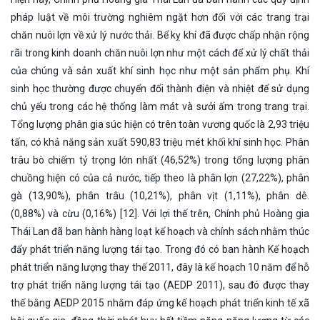
pháp luật về môi trường nghiêm ngặt hơn đối với các trang trại
chăn nuôi lợn về xử lý nước thải. Bể kỵ khí đã được chấp nhận rộng
rãi trong kinh doanh chăn nuôi lợn như một cách để xử lý chất thải
của chúng và sản xuất khí sinh học như một sản phẩm phụ. Khí
sinh học thường được chuyển đổi thành điện và nhiệt để sử dụng
chủ yếu trong các hệ thống làm mát và sưởi ấm trong trang trại.
Tổng lượng phân gia súc hiện có trên toàn vương quốc là 2,93 triệu
tấn, có khả năng sản xuất 590,83 triệu mét khối khí sinh học. Phân
trâu bò chiếm tỷ trọng lớn nhất (46,52%) trong tổng lượng phân
chuồng hiện có của cả nước, tiếp theo là phân lợn (27,22%), phân
gà (13,90%), phân trâu (10,21%), phân vịt (1,11%), phân dê.
(0,88%) và cừu (0,16%) [12]. Với lợi thế trên, Chính phủ Hoàng gia
Thái Lan đã ban hành hàng loạt kế hoạch và chính sách nhằm thúc
đẩy phát triển năng lượng tái tạo. Trong đó có ban hành Kế hoạch
phát triển năng lượng thay thế 2011, đây là kế hoạch 10 năm để hỗ
trợ phát triển năng lượng tái tạo (AEDP 2011), sau đó được thay
thế bằng AEDP 2015 nhằm đáp ứng kế hoạch phát triển kinh tế xã