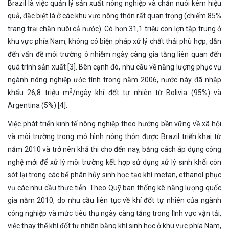
Brazil là việc quản lý sản xuất nông nghiệp và chăn nuôi kém hiệu
quả, đặc biệt là ở các khu vực nông thôn rất quan trọng (chiếm 85%
trang trại chăn nuôi cả nước). Có hơn 31,1 triệu con lợn tập trung ở
khu vực phía Nam, không có biện pháp xử lý chất thải phù hợp, dẫn
đến vấn đề môi trường ô nhiễm ngày càng gia tăng liên quan đến
quá trình sản xuất [3]. Bên cạnh đó, nhu cầu về năng lượng phục vụ
ngành nông nghiệp ước tính trong năm 2006, nước này đã nhập
3
khẩu 26,8 triệu m
/ngày khí đốt tự nhiên từ Bolivia (95%) và
Argentina (5%) [4].
Việc phát triển kinh tế nông nghiệp theo hướng bền vững về xã hội
và môi trường trong mô hình nông thôn được Brazil triển khai từ
năm 2010 và trở nên khả thi cho đến nay, bằng cách áp dụng công
nghệ mới để xử lý môi trường kết hợp sử dụng xử lý sinh khối còn
sót lại trong các bể phân hủy sinh học tạo khí metan, ethanol phục
vụ các nhu cầu thực tiễn. Theo Quỹ ban thống kê năng lượng quốc
gia năm 2010, do nhu cầu liên tục về khí đốt tự nhiên của ngành
công nghiệp và mức tiêu thụ ngày càng tăng trong lĩnh vực vận tải,
việc thay thế khí đốt tự nhiên bằng khí sinh học ở khu vực phía Nam,