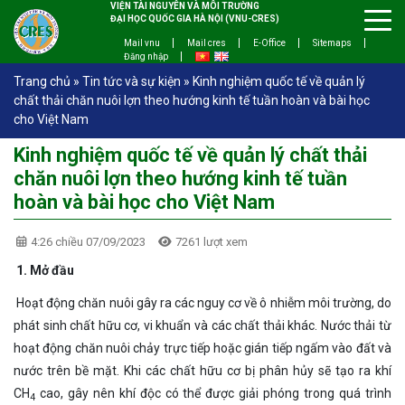
VIỆN TÀI NGUYÊN VÀ MÔI TRƯỜNG
ĐẠI HỌC QUỐC GIA HÀ NỘI (VNU-CRES)
Mail vnu
Mail cres
E-Office
Sitemaps
Đăng nhập
Trang chủ
»
Tin tức và sự kiện
»
Kinh nghiệm quốc tế về quản lý
chất thải chăn nuôi lợn theo hướng kinh tế tuần hoàn và bài học
cho Việt Nam
Kinh nghiệm quốc tế về quản lý chất thải
chăn nuôi lợn theo hướng kinh tế tuần
hoàn và bài học cho Việt Nam
4:26 chiều 07/09/2023
7261 lượt xem
1. Mở đầu
Hoạt động chăn nuôi gây ra các nguy cơ về ô nhiễm môi trường, do
phát sinh chất hữu cơ, vi khuẩn và các chất thải khác. Nước thải từ
hoạt động chăn nuôi chảy trực tiếp hoặc gián tiếp ngấm vào đất và
nước trên bề mặt. Khi các chất hữu cơ bị phân hủy sẽ tạo ra khí
CH
cao, gây nên khí độc có thể được giải phóng trong quá trình
4