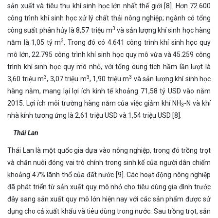
sản xuất và tiêu thụ khí sinh học lớn nhất thế giới [8]. Hơn 72.600
công trình khí sinh học xử lý chất thải nông nghiệp; ngành có tổng
3
công suất phân hủy là 8,57 triệu m
và sản lượng khí sinh học hàng
3
năm là 1,05 tỷ m
. Trong đó có 4.641 công trình khí sinh học quy
mô lớn, 22.795 công trình khí sinh học quy mô vừa và 45.259 công
trình khí sinh học quy mô nhỏ, với tổng dung tích hầm lần lượt là
3
3
3
3,60 triệu m
, 3,07 triệu m
, 1,90 triệu m
và sản lượng khí sinh học
hàng năm, mang lại lợi ích kinh tế khoảng 71,58 tỷ USD vào năm
2015. Lợi ích môi trường hàng năm của việc giảm khí NH
-N và khí
3
nhà kính tương ứng là 2,61 triệu USD và 1,54 triệu USD [8].
Thái Lan
Thái Lan là một quốc gia dựa vào nông nghiệp, trong đó trồng trọt
và chăn nuôi đóng vai trò chính trong sinh kế của người dân chiếm
khoảng 47% lãnh thổ của đất nước [9]. Các hoạt động nông nghiệp
đã phát triển từ sản xuất quy mô nhỏ cho tiêu dùng gia đình trước
đây sang sản xuất quy mô lớn hiện nay với các sản phẩm được sử
dụng cho cả xuất khẩu và tiêu dùng trong nước. Sau trồng trọt, sản