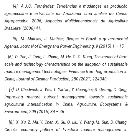
[4]. A.J.C. Fernández, Tendências e mudanças da produção
agropecuária e extrativista na Amazônia: uma análise do Censo
Agropecuário 2006, Aspectos Multidimensionais da Agricultura
Brasileira, (2006) 41.
[5]. M. Mathias, J. Mathias, Biogas in Brazil: a governmental
Agenda, Journal of Energy and Power Engineering, 9 (2015) 1 – 15.
[6]. D. Pan, J. Tang, L. Zhang, M. He, C.-C. Kung, The impact of farm
scale and technology characteristics on the adoption of sustainable
manure management technologies: Evidence from hog production in
China, Journal of Cleaner Production, 280 (2021) 124340.
[7]. D. Chadwick, J. Wei, T. Yan’an, Y. Guanghui, S. Qirong, C. Qing,
Improving manure nutrient management towards sustainable
agricultural intensification in China, Agriculture, Ecosystems &
Environment, 209 (2015) 34 – 46.
[8]. X. Xu, Z. Ma, Y. Chen, X. Gu, Q. Liu, Y. Wang, M. Sun, D. Chang,
Circular economy pattern of livestock manure management in