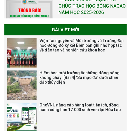
THƯ CẢM ƠN LỄ KỶ NIỆM 40
NĂM XÂY DỰNG VÀ PHÁT TRIỂN
VIỆN (1985-2025) VÀ ĐÓN
NHẬN HUÂN CHƯƠNG LAO
ĐỘNG HẠNG BA
BÀI VIẾT MỚI
Viện Tài nguyên và Môi trường và Trường Đại
học Đông Đô ký kết Biên bản ghi nhớ hợp tác
về đào tạo và nghiên cứu khoa học
Tạm dừng công tác tuyển dụng
viên chức, người lao động các
vị trí việc làm chức danh nghề
Hiểm họa môi trường từ những dòng sông
nghiệp chuyên môn dùng
không chảy: [Bài 4] ‘Sa mạc đá’ dưới chân
chung trong ĐHQGHN
đập thủy điện
OneVNU nâng cấp hàng loạt tiện ích, đồng
Bảo vệ luận án tiến sĩ của NCS
hành cùng hơn 17.000 sinh viên tại Hòa Lạc
Trương Mạnh Tuấn