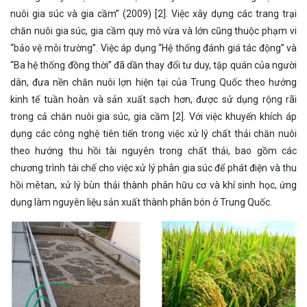
nuôi gia súc và gia cầm” (2009) [2]. Việc xây dựng các trang trại
chăn nuôi gia súc, gia cầm quy mô vừa và lớn cũng thuộc phạm vi
“bảo vệ môi trường”. Việc áp dụng “Hệ thống đánh giá tác động’’ và
‘‘Ba hệ thống đồng thời’’ đã dần thay đổi tư duy, tập quán của người
dân, đưa nền chăn nuôi lợn hiện tại của Trung Quốc theo hướng
kinh tế tuần hoàn và sản xuất sạch hơn, được sử dụng rộng rãi
trong cả chăn nuôi gia súc, gia cầm [2]. Với việc khuyến khích áp
dụng các công nghệ tiên tiến trong việc xử lý chất thải chăn nuôi
theo hướng thu hồi tài nguyên trong chất thải, bao gồm các
chương trình tái chế cho việc xử lý phân gia súc để phát điện và thu
hồi mêtan, xử lý bùn thải thành phân hữu cơ và khí sinh học, ứng
dụng làm nguyên liệu sản xuất thành phân bón ở Trung Quốc.