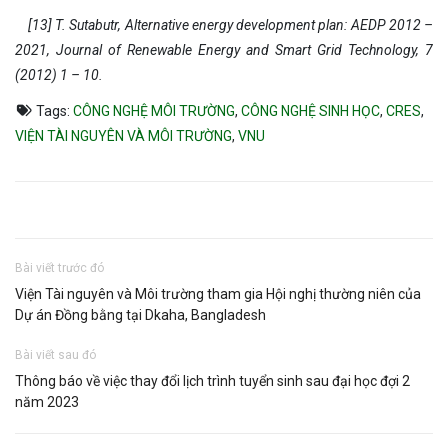
[13] T. Sutabutr, Alternative energy development plan: AEDP 2012 –
2021, Journal of Renewable Energy and Smart Grid Technology, 7
(2012) 1 – 10.
Tags:
CÔNG NGHỆ MÔI TRƯỜNG
,
CÔNG NGHỆ SINH HỌC
,
CRES
,
VIỆN TÀI NGUYÊN VÀ MÔI TRƯỜNG
,
VNU
Bài viết trước đó
Viện Tài nguyên và Môi trường tham gia Hội nghị thường niên của
Dự án Đồng bằng tại Dkaha, Bangladesh
Bài viết sau đó
Thông báo về việc thay đổi lịch trình tuyển sinh sau đại học đợi 2
năm 2023