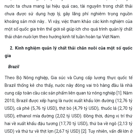
nước ta chưa mang lại hiệu quả cao, tài nguyên trong chất thải
chưa được sử dụng hợp lý, gây lãng phí nghiêm trọng nguồn
khoáng sản mới này… Vì vậy, việc tham khảo các kinh nghiệm của
một số quốc gia trên thế giới sẽ giúp ích cho quá trình quản lý chất
thải chăn nuôi lợn theo hướng kinh tế tuần hoàn tại Việt Nam.
2. Kinh nghiệm quản lý chất thải chăn nuôi của một số quốc
gia
Brazil
Theo Bộ Nông nghiệp, Gia súc và Cung cấp lương thực quốc tế
Brazil thống kê cho thấy, nước này đóng vai trò hàng đầu là nhà
cung cấp toàn cầu các sản phẩm liên quan từ nông nghiệp [1]. Năm
2010, Brazil được xếp hạng là nước xuất khẩu lớn đường (12,76 tỷ
USD), cà phê (5,76 tỷ USD), thịt bò (4,79 tỷ USD), thuốc lá (2,70 tỷ
USD), ethanol mía đường (2,02 tỷ USD). Đồng thời, đứng vị trí thứ
hai về xuất khẩu đậu tương (17,70 tỷ USD), thứ ba về ngô (2,13 tỷ
USD) và thứ tư về thịt lợn (2,67 tỷ USD) [2]. Tuy nhiên, vấn đề lớn ở