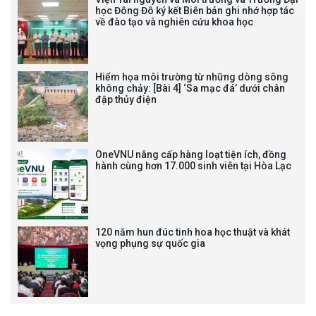
NĂM XÂY DỰNG VÀ PHÁT TRIỂN
học Đông Đô ký kết Biên bản ghi nhớ hợp tác
về đào tạo và nghiên cứu khoa học
VIỆN (1985-2025) VÀ ĐÓN
NHẬN HUÂN CHƯƠNG LAO
ĐỘNG HẠNG BA
Hiểm họa môi trường từ những dòng sông
không chảy: [Bài 4] ‘Sa mạc đá’ dưới chân
đập thủy điện
Tạm dừng công tác tuyển dụng
viên chức, người lao động các
vị trí việc làm chức danh nghề
OneVNU nâng cấp hàng loạt tiện ích, đồng
nghiệp chuyên môn dùng
hành cùng hơn 17.000 sinh viên tại Hòa Lạc
chung trong ĐHQGHN
120 năm hun đúc tinh hoa học thuật và khát
vọng phụng sự quốc gia
Bảo vệ luận án tiến sĩ của NCS
Trương Mạnh Tuấn