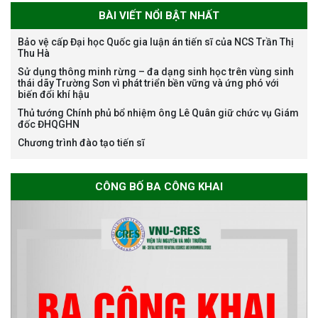
BÀI VIẾT NỔI BẬT NHẤT
Bảo vệ cấp Đại học Quốc gia luận án tiến sĩ của NCS Trần Thị
Thu Hà
Bảo vệ luận án tiến sĩ của NCS
Sử dụng thông minh rừng – đa dạng sinh học trên vùng sinh
Nguyễn Thế Thông
thái dãy Trường Sơn vì phát triển bền vững và ứng phó với
biến đổi khí hậu
Thủ tướng Chính phủ bổ nhiệm ông Lê Quân giữ chức vụ Giám
đốc ĐHQGHN
Chương trình đào tạo tiến sĩ
Thông báo chương trình học
CÔNG BỐ BA CÔNG KHAI
bổng Nagao tại Việt Nam năm
học 2026-2027
Thông báo về việc họp Tiểu
ban chuyên môn đánh giá hồ
sơ chuyên môn cho các thí sinh