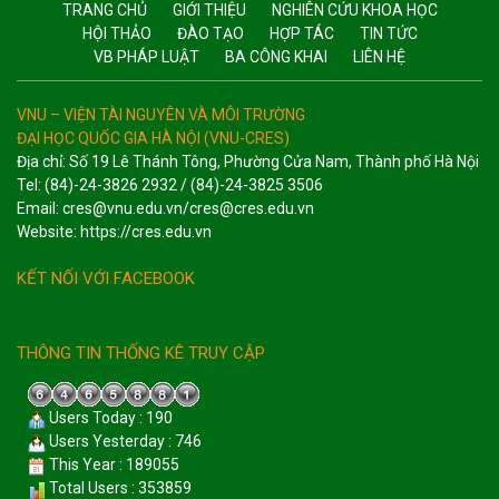
TRANG CHỦ
GIỚI THIỆU
NGHIÊN CỨU KHOA HỌC
HỘI THẢO
ĐÀO TẠO
HỢP TÁC
TIN TỨC
VB PHÁP LUẬT
BA CÔNG KHAI
LIÊN HỆ
VNU – VIỆN TÀI NGUYÊN VÀ MÔI TRƯỜNG
ĐẠI HỌC QUỐC GIA HÀ NỘI (VNU-CRES)
Địa chỉ: Số 19 Lê Thánh Tông, Phường Cửa Nam, Thành phố Hà Nội
Tel: (84)-24-3826 2932 / (84)-24-3825 3506
Email: cres@vnu.edu.vn/cres@cres.edu.vn
Website: https://cres.edu.vn
KẾT NỐI VỚI FACEBOOK
THÔNG TIN THỐNG KÊ TRUY CẬP
Users Today : 190
Users Yesterday : 746
This Year : 189055
Total Users : 353859