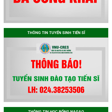
dự tuyển nghiên cứu sinh đợt 1
năm 2026
Thông báo danh sách thí sinh
đủ điều kiện dự tuyển Chương
THÔNG TIN TUYỂN SINH TIẾN SĨ
trình đào tạo tiến sĩ chuyên
ngành Môi trường và phát triển
bền vững đợt 1 năm 2026
THÔNG TIN HỌC BỔNG NAGAO