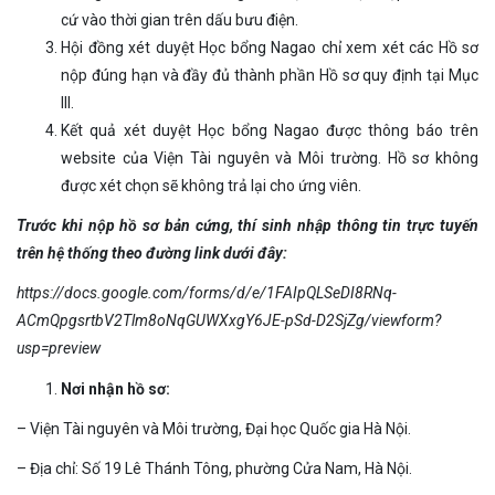
cứ vào thời gian trên dấu bưu điện.
Hội đồng xét duyệt Học bổng Nagao chỉ xem xét các Hồ sơ
nộp đúng hạn và đầy đủ thành phần Hồ sơ quy định tại Mục
III.
Kết quả xét duyệt Học bổng Nagao được thông báo trên
website của Viện Tài nguyên và Môi trường. Hồ sơ không
được xét chọn sẽ không trả lại cho ứng viên.
Trước khi nộp hồ sơ bản cứng, thí sinh nhập thông tin trực tuyến
trên hệ thống theo đường link dưới đây:
https://docs.google.com/forms/d/e/1FAIpQLSeDI8RNq-
ACmQpgsrtbV2Tlm8oNqGUWXxgY6JE-pSd-D2SjZg/viewform?
usp=preview
Nơi nhận hồ sơ:
– Viện Tài nguyên và Môi trường, Đại học Quốc gia Hà Nội.
– Địa chỉ: Số 19 Lê Thánh Tông, phường Cửa Nam, Hà Nội.