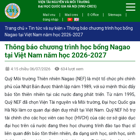
VIỆN TÀI NGUYÊN VÀ MÔI TRƯỜNG
ĐẠI HỌC QUỐC GIA HÀ NỘI (VNU-CRES)
Mail vnu
Mail cres
E-Office
Sitemaps
Đăng nhập
Trang chủ
»
Tin tức và sự kiện
»
Thông báo chương trình học bổng
Nagao tại Việt Nam năm học 2026-2027
Thông báo chương trình học bổng Nagao
tại Việt Nam năm học 2026-2027
4:15 chiều 06/07/2026
634 lượt xem
Quỹ Môi trường Thiên nhiên Nagao (NEF) là một tổ chức phi chính
phủ của Nhật Bản được thành lập năm 1989, với sứ mệnh thúc đẩy
bảo tồn thiên nhiên tại các nước đang phát triển. Từ năm 1995,
Quỹ NEF đã chọn Viện Tài nguyên và Môi trường, Đại học Quốc gia
Hà Nội làm cơ quan đại diện duy nhất tại Việt Nam. Quỹ NEF hỗ trợ
tài chính cho các học viên cao học (HVCH) của các cơ sở giáo dục
đại học trên cả nước đang theo học chương trình đào tạo thạc sĩ
liên quan đến bảo tồn thiên nhiên, đa dạng sinh học, sinh học, sinh