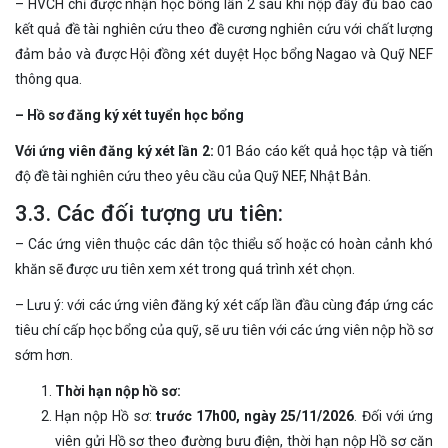
– HVCH chỉ được nhận học bổng lần 2 sau khi nộp đầy đủ báo cáo
kết quả đề tài nghiên cứu theo đề cương nghiên cứu với chất lượng
đảm bảo và được Hội đồng xét duyệt Học bổng Nagao và Quỹ NEF
thông qua.
– Hồ sơ đăng ký xét tuyển học bổng
Với ứng viên đăng ký xét lần 2:
01 Báo cáo kết quả học tập và tiến
độ đề tài nghiên cứu theo yêu cầu của Quỹ NEF, Nhật Bản.
3.3. Các đối tượng ưu tiên:
– Các ứng viên thuộc các dân tộc thiểu số hoặc có hoàn cảnh khó
khăn sẽ được ưu tiên xem xét trong quá trình xét chọn.
– Lưu ý: với các ứng viên đăng ký xét cấp lần đầu cùng đáp ứng các
tiêu chí cấp học bổng của quỹ, sẽ ưu tiên với các ứng viên nộp hồ sơ
sớm hơn.
Thời hạn nộp hồ sơ:
Hạn nộp Hồ sơ:
t
rước 17h00, ngày 25
/
11
/
2026
. Đối với ứng
viên gửi Hồ sơ theo đường bưu điện, thời hạn nộp Hồ sơ căn