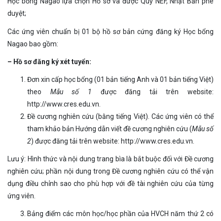
Học bổng Nagao lựa chọn Hồ sơ và được Quỹ NEF, Nhật Bản phê
duyệt;
Các ứng viên chuẩn bị 01 bộ hồ sơ bản cứng đăng ký Học bổng
Nagao bao gồm:
– Hồ sơ đăng ký xét tuyển
:
Đơn xin cấp học bổng (01 bản tiếng Anh và 01 bản tiếng Việt)
theo
Mẫu số 1
được đăng tải trên website:
http://www.cres.edu.vn.
Đề cương nghiên cứu (bằng tiếng Việt). Các ứng viên có thể
tham khảo bản Hướng dẫn viết đề cương nghiên cứu (
Mẫu
số
2
) được đăng tải trên website: http://www.cres.edu.vn.
Lưu ý: Hình thức và nội dung trang bìa là bắt buộc đối với Đề cương
nghiên cứu; phần nội dung trong Đề cương nghiên cứu có thể vận
dụng điều chỉnh sao cho phù hợp với đề tài nghiên cứu của từng
ứng viên.
Bảng điểm các môn học/học phần của HVCH năm thứ 2 có