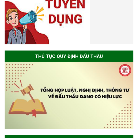
THỦ TỤC QUY ĐỊNH ĐẤU THẦU