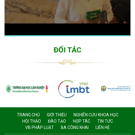
ĐỐI TÁC
TRANG CHỦ
GIỚI THIỆU
NGHIÊN CỨU KHOA HỌC
HỘI THẢO
ĐÀO TẠO
HỢP TÁC
TIN TỨC
VB PHÁP LUẬT
BA CÔNG KHAI
LIÊN HỆ