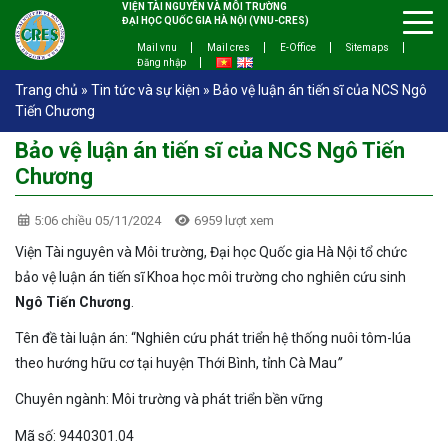
VIỆN TÀI NGUYÊN VÀ MÔI TRƯỜNG
ĐẠI HỌC QUỐC GIA HÀ NỘI (VNU-CRES)
Mail vnu
Mail cres
E-Office
Sitemaps
Đăng nhập
Trang chủ
»
Tin tức và sự kiện
»
Bảo vệ luận án tiến sĩ của NCS Ngô
Tiến Chương
Bảo vệ luận án tiến sĩ của NCS Ngô Tiến
Chương
5:06 chiều 05/11/2024
6959 lượt xem
Viện Tài nguyên và Môi trường, Đại học Quốc gia Hà Nội tổ chức
bảo vệ luận án tiến sĩ Khoa học môi trường cho nghiên cứu sinh
Ngô Tiến Chương
.
Tên đề tài luận án: “Nghiên cứu phát triển hệ thống nuôi tôm-lúa
theo hướng hữu cơ tại huyện Thới Bình, tỉnh Cà Mau
”
Chuyên ngành: Môi trường và phát triển bền vững
Mã số: 9440301.04