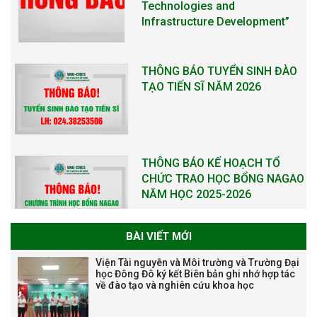
Technologies and
Infrastructure Development”
THÔNG BÁO TUYỂN SINH ĐÀO
TẠO TIẾN SĨ NĂM 2026
THÔNG BÁO KẾ HOẠCH TỔ
CHỨC TRAO HỌC BỔNG NAGAO
NĂM HỌC 2025-2026
BÀI VIẾT MỚI
THƯ CẢM ƠN LỄ KỶ NIỆM 40
Viện Tài nguyên và Môi trường và Trường Đại
NĂM XÂY DỰNG VÀ PHÁT TRIỂN
học Đông Đô ký kết Biên bản ghi nhớ hợp tác
về đào tạo và nghiên cứu khoa học
VIỆN (1985-2025) VÀ ĐÓN
NHẬN HUÂN CHƯƠNG LAO