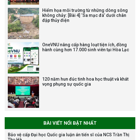
ĐỘNG HẠNG BA
Hiểm họa môi trường từ những dòng sông
không chảy: [Bài 4] ‘Sa mạc đá’ dưới chân
đập thủy điện
Tạm dừng công tác tuyển dụng
viên chức, người lao động các
vị trí việc làm chức danh nghề
OneVNU nâng cấp hàng loạt tiện ích, đồng
nghiệp chuyên môn dùng
hành cùng hơn 17.000 sinh viên tại Hòa Lạc
chung trong ĐHQGHN
120 năm hun đúc tinh hoa học thuật và khát
vọng phụng sự quốc gia
Bảo vệ luận án tiến sĩ của NCS
Trương Mạnh Tuấn
BÀI VIẾT NỔI BẬT NHẤT
Bảo vệ cấp Đại học Quốc gia luận án tiến sĩ của NCS Trần Thị
Thu Hà