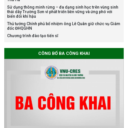
Bảo vệ luận án tiến sĩ của NCS
Sử dụng thông minh rừng – đa dạng sinh học trên vùng sinh
Nguyễn Thế Thông
thái dãy Trường Sơn vì phát triển bền vững và ứng phó với
biến đổi khí hậu
Thủ tướng Chính phủ bổ nhiệm ông Lê Quân giữ chức vụ Giám
đốc ĐHQGHN
Chương trình đào tạo tiến sĩ
Thông báo chương trình học
CÔNG BỐ BA CÔNG KHAI
bổng Nagao tại Việt Nam năm
học 2026-2027
Thông báo về việc họp Tiểu
ban chuyên môn đánh giá hồ
sơ chuyên môn cho các thí sinh
dự tuyển nghiên cứu sinh đợt 1
năm 2026