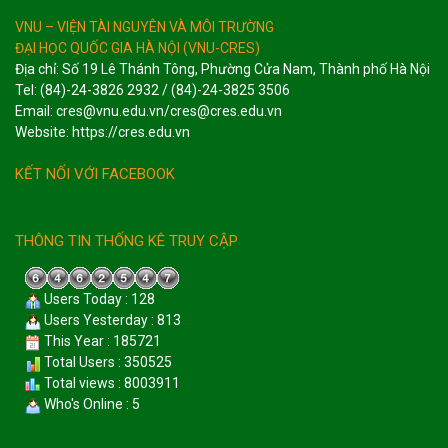
VNU – VIỆN TÀI NGUYÊN VÀ MÔI TRƯỜNG
ĐẠI HỌC QUỐC GIA HÀ NỘI (VNU-CRES)
Địa chỉ: Số 19 Lê Thánh Tông, Phường Cửa Nam, Thành phố Hà Nội
Tel: (84)-24-3826 2932 / (84)-24-3825 3506
Email: cres@vnu.edu.vn/cres@cres.edu.vn
Website: https://cres.edu.vn
KẾT NỐI VỚI FACEBOOK
THÔNG TIN THỐNG KÊ TRUY CẬP
Users Today : 128
Users Yesterday : 813
This Year : 185721
Total Users : 350525
Total views : 8003911
Who's Online : 5