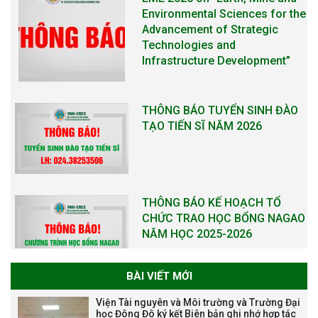
Environmental Sciences for the
Advancement of Strategic
Technologies and
Infrastructure Development”
THÔNG BÁO TUYỂN SINH ĐÀO
TẠO TIẾN SĨ NĂM 2026
THÔNG BÁO KẾ HOẠCH TỔ
CHỨC TRAO HỌC BỔNG NAGAO
NĂM HỌC 2025-2026
BÀI VIẾT MỚI
THƯ CẢM ƠN LỄ KỶ NIỆM 40
Viện Tài nguyên và Môi trường và Trường Đại
NĂM XÂY DỰNG VÀ PHÁT TRIỂN
học Đông Đô ký kết Biên bản ghi nhớ hợp tác