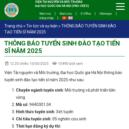
VIỆN TÀI NGUYÊN VÀ MÔI TRƯỜNG
ĐẠI HỌC QUỐC GIA HÀ NỘI (VNU-CRES)
Mail vnu
Mail cres
E-Office
Sitemaps
Đăng nhập
Trang chủ
»
Tin tức và sự kiện
»
THÔNG BÁO TUYỂN SINH ĐÀO
TẠO TIẾN SĨ NĂM 2025
THÔNG BÁO TUYỂN SINH ĐÀO TẠO TIẾN
SĨ NĂM 2025
12:20 chiều 15/03/2025
10490 lượt xem
Viện Tài nguyên và Môi trường, Đại học Quốc gia Hà Nội thông báo
tuyển sinh đào tạo tiến sĩ năm 2025 như sau:
Chuyên ngành tuyển sinh:
Môi trường và phát triển bền
vững
Mã số:
9440301.04
Hình thức tuyển sinh:
Xét tuyển
Chỉ tiêu tuyển sinh:
05 nghiên cứu sinh
Thời hạn đăng ký dự thi: