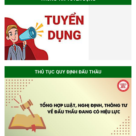
THỦ TỤC QUY ĐỊNH ĐẤU THẦU