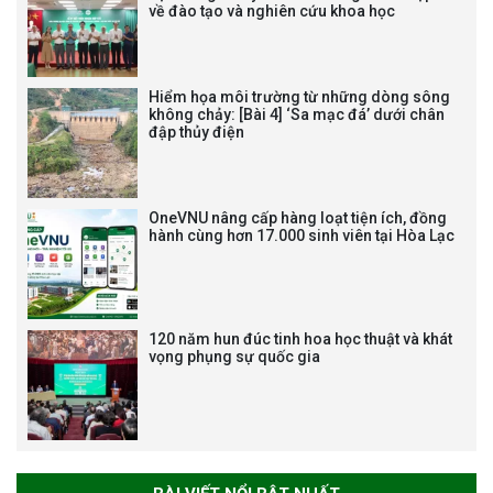
về đào tạo và nghiên cứu khoa học
VIỆN (1985-2025) VÀ ĐÓN
NHẬN HUÂN CHƯƠNG LAO
ĐỘNG HẠNG BA
Hiểm họa môi trường từ những dòng sông
không chảy: [Bài 4] ‘Sa mạc đá’ dưới chân
đập thủy điện
Tạm dừng công tác tuyển dụng
viên chức, người lao động các
vị trí việc làm chức danh nghề
OneVNU nâng cấp hàng loạt tiện ích, đồng
nghiệp chuyên môn dùng
hành cùng hơn 17.000 sinh viên tại Hòa Lạc
chung trong ĐHQGHN
120 năm hun đúc tinh hoa học thuật và khát
vọng phụng sự quốc gia
Bảo vệ luận án tiến sĩ của NCS
Trương Mạnh Tuấn