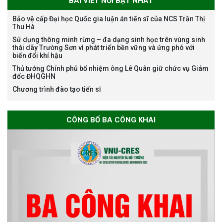
BÀI VIẾT NỔI BẬT NHẤT
Bảo vệ cấp Đại học Quốc gia luận án tiến sĩ của NCS Trần Thị
Thu Hà
Bảo vệ luận án tiến sĩ của NCS
Sử dụng thông minh rừng – đa dạng sinh học trên vùng sinh
Nguyễn Thế Thông
thái dãy Trường Sơn vì phát triển bền vững và ứng phó với
biến đổi khí hậu
Thủ tướng Chính phủ bổ nhiệm ông Lê Quân giữ chức vụ Giám
đốc ĐHQGHN
Chương trình đào tạo tiến sĩ
Thông báo chương trình học
CÔNG BỐ BA CÔNG KHAI
bổng Nagao tại Việt Nam năm
học 2026-2027
Thông báo về việc họp Tiểu
ban chuyên môn đánh giá hồ
sơ chuyên môn cho các thí sinh
dự tuyển nghiên cứu sinh đợt 1