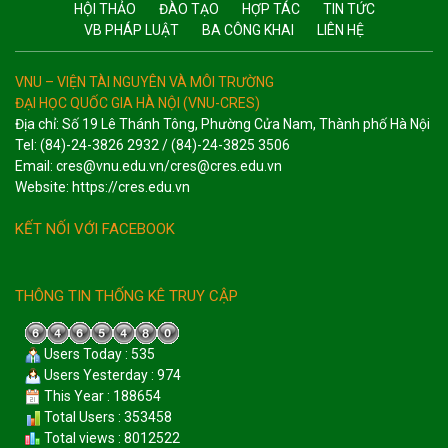
HỘI THẢO
ĐÀO TẠO
HỢP TÁC
TIN TỨC
VB PHÁP LUẬT
BA CÔNG KHAI
LIÊN HỆ
VNU – VIỆN TÀI NGUYÊN VÀ MÔI TRƯỜNG
ĐẠI HỌC QUỐC GIA HÀ NỘI (VNU-CRES)
Địa chỉ: Số 19 Lê Thánh Tông, Phường Cửa Nam, Thành phố Hà Nội
Tel: (84)-24-3826 2932 / (84)-24-3825 3506
Email: cres@vnu.edu.vn/cres@cres.edu.vn
Website: https://cres.edu.vn
KẾT NỐI VỚI FACEBOOK
THÔNG TIN THỐNG KÊ TRUY CẬP
Users Today : 535
Users Yesterday : 974
This Year : 188654
Total Users : 353458
Total views : 8012522