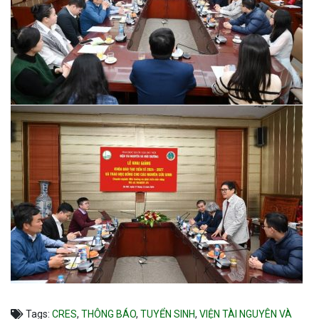
Tags:
CRES
,
THÔNG BÁO
,
TUYỂN SINH
,
VIỆN TÀI NGUYÊN VÀ