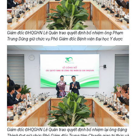
Giám đốc ĐHQGHN Lê Quân trao quyết định bổ nhiệm ông Phạm
Trung Dũng giữ chức vụ Phó Giám đốc Bệnh viện Đại học Y dược
Giám đốc ĐHQGHN Lê Quân trao quyết định bổ nhiệm lại ông Đặng
Thành Đạt giữ chức Phó Giám đốc Trung tâm Chuyển giao tri thức và