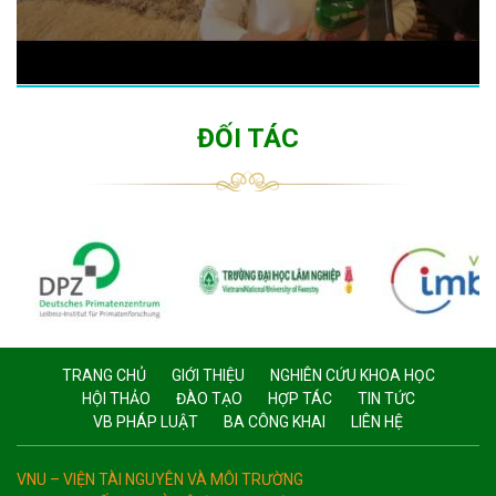
ĐỐI TÁC
TRANG CHỦ
GIỚI THIỆU
NGHIÊN CỨU KHOA HỌC
HỘI THẢO
ĐÀO TẠO
HỢP TÁC
TIN TỨC
VB PHÁP LUẬT
BA CÔNG KHAI
LIÊN HỆ
VNU – VIỆN TÀI NGUYÊN VÀ MÔI TRƯỜNG