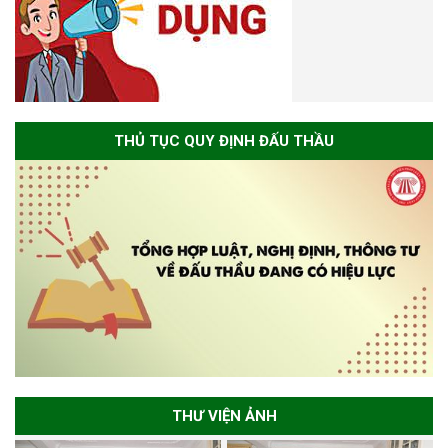
THỦ TỤC QUY ĐỊNH ĐẤU THẦU
THƯ VIỆN ẢNH