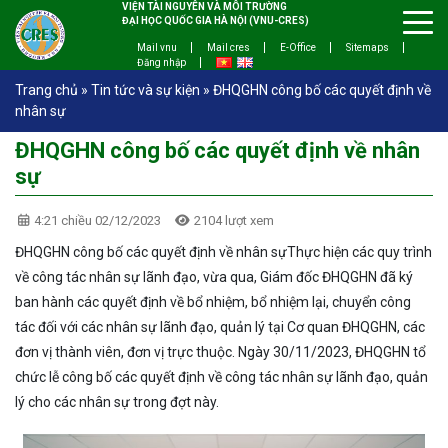
VIỆN TÀI NGUYÊN VÀ MÔI TRƯỜNG
ĐẠI HỌC QUỐC GIA HÀ NỘI (VNU-CRES)
Mail vnu
Mail cres
E-Office
Sitemaps
Đăng nhập
Trang chủ
»
Tin tức và sự kiện
»
ĐHQGHN công bố các quyết định về
nhân sự
ĐHQGHN công bố các quyết định về nhân
sự
4:21 chiều 02/12/2023
2104 lượt xem
ĐHQGHN công bố các quyết định về nhân sựThực hiện các quy trình
về công tác nhân sự lãnh đạo, vừa qua, Giám đốc ĐHQGHN đã ký
ban hành các quyết định về bổ nhiệm, bổ nhiệm lại, chuyển công
tác đối với các nhân sự lãnh đạo, quản lý tại Cơ quan ĐHQGHN, các
đơn vị thành viên, đơn vị trực thuộc. Ngày 30/11/2023, ĐHQGHN tổ
chức lễ công bố các quyết định về công tác nhân sự lãnh đạo, quản
lý cho các nhân sự trong đợt này.