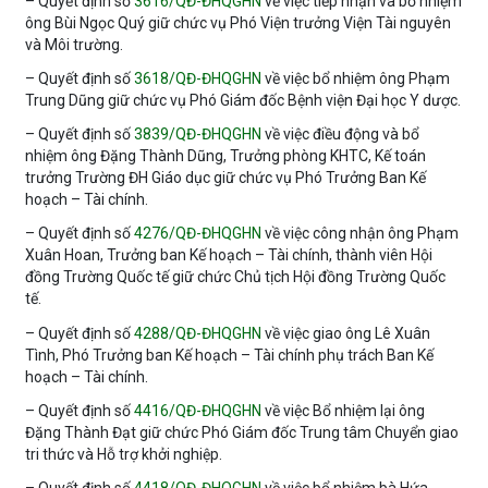
– Quyết định số
3616/QĐ-ĐHQGHN
về việc tiếp nhận và bổ nhiệm
ông Bùi Ngọc Quý giữ chức vụ Phó Viện trưởng Viện Tài nguyên
và Môi trường.
– Quyết định số
3618/QĐ-ĐHQGHN
về việc bổ nhiệm ông Phạm
Trung Dũng giữ chức vụ Phó Giám đốc Bệnh viện Đại học Y dược.
– Quyết định số
3839/QĐ-ĐHQGHN
về việc điều động và bổ
nhiệm ông Đặng Thành Dũng, Trưởng phòng KHTC, Kế toán
trưởng Trường ĐH Giáo dục giữ chức vụ Phó Trưởng Ban Kế
hoạch – Tài chính.
– Quyết định số
4276/QĐ-ĐHQGHN
về việc công nhận ông Phạm
Xuân Hoan, Trưởng ban Kế hoạch – Tài chính, thành viên Hội
đồng Trường Quốc tế giữ chức Chủ tịch Hội đồng Trường Quốc
tế.
– Quyết định số
4288/QĐ-ĐHQGHN
về việc giao ông Lê Xuân
Tình, Phó Trưởng ban Kế hoạch – Tài chính phụ trách Ban Kế
hoạch – Tài chính.
– Quyết định số
4416/QĐ-ĐHQGHN
về việc Bổ nhiệm lại ông
Đặng Thành Đạt giữ chức Phó Giám đốc Trung tâm Chuyển giao
tri thức và Hỗ trợ khởi nghiệp.