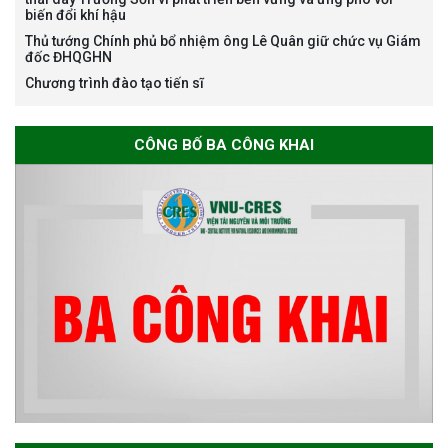
biến đổi khí hậu
Thủ tướng Chính phủ bổ nhiệm ông Lê Quân giữ chức vụ Giám
đốc ĐHQGHN
Chương trình đào tạo tiến sĩ
Thông báo chương trình học
CÔNG BỐ BA CÔNG KHAI
bổng Nagao tại Việt Nam năm
học 2026-2027
Thông báo về việc họp Tiểu
ban chuyên môn đánh giá hồ
sơ chuyên môn cho các thí sinh
dự tuyển nghiên cứu sinh đợt 1
năm 2026
Thông báo danh sách thí sinh
đủ điều kiện dự tuyển Chương