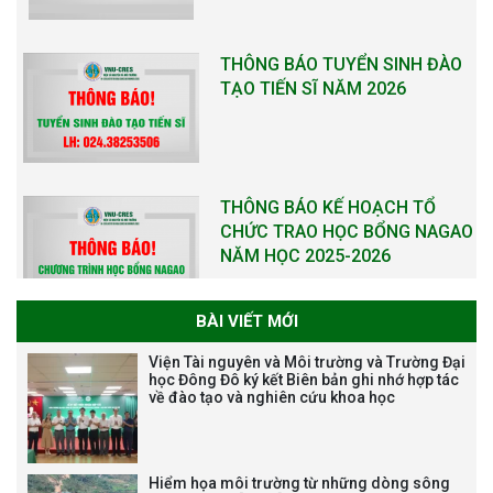
THÔNG BÁO TUYỂN SINH ĐÀO
TẠO TIẾN SĨ NĂM 2026
THÔNG BÁO KẾ HOẠCH TỔ
CHỨC TRAO HỌC BỔNG NAGAO
NĂM HỌC 2025-2026
BÀI VIẾT MỚI
THƯ CẢM ƠN LỄ KỶ NIỆM 40
Viện Tài nguyên và Môi trường và Trường Đại
NĂM XÂY DỰNG VÀ PHÁT TRIỂN
học Đông Đô ký kết Biên bản ghi nhớ hợp tác
về đào tạo và nghiên cứu khoa học
VIỆN (1985-2025) VÀ ĐÓN
NHẬN HUÂN CHƯƠNG LAO
ĐỘNG HẠNG BA
Hiểm họa môi trường từ những dòng sông