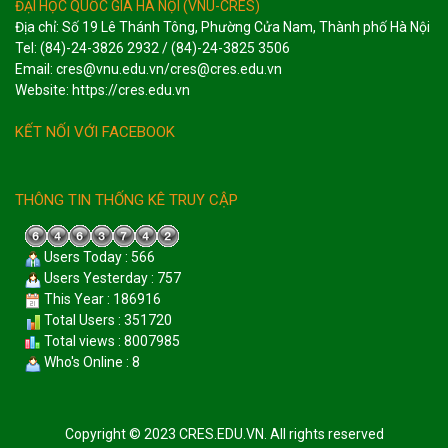
ĐẠI HỌC QUỐC GIA HÀ NỘI (VNU-CRES)
Địa chỉ: Số 19 Lê Thánh Tông, Phường Cửa Nam, Thành phố Hà Nội
Tel: (84)-24-3826 2932 / (84)-24-3825 3506
Email: cres@vnu.edu.vn/cres@cres.edu.vn
Website: https://cres.edu.vn
KẾT NỐI VỚI FACEBOOK
THÔNG TIN THỐNG KÊ TRUY CẬP
Users Today : 566
Users Yesterday : 757
This Year : 186916
Total Users : 351720
Total views : 8007985
Who's Online : 8
Copyright © 2023 CRES.EDU.VN. All rights reserved