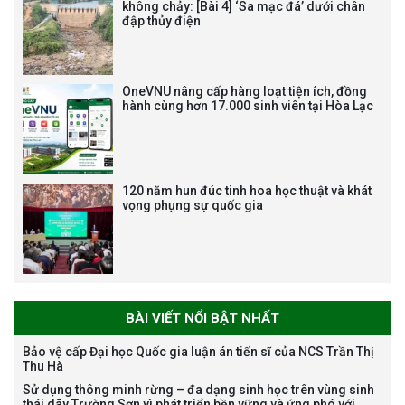
không chảy: [Bài 4] ‘Sa mạc đá’ dưới chân
đập thủy điện
Tạm dừng công tác tuyển dụng
viên chức, người lao động các
vị trí việc làm chức danh nghề
OneVNU nâng cấp hàng loạt tiện ích, đồng
nghiệp chuyên môn dùng
hành cùng hơn 17.000 sinh viên tại Hòa Lạc
chung trong ĐHQGHN
120 năm hun đúc tinh hoa học thuật và khát
vọng phụng sự quốc gia
Bảo vệ luận án tiến sĩ của NCS
Trương Mạnh Tuấn
BÀI VIẾT NỔI BẬT NHẤT
Bảo vệ cấp Đại học Quốc gia luận án tiến sĩ của NCS Trần Thị
Thu Hà
Bảo vệ luận án tiến sĩ của NCS
Sử dụng thông minh rừng – đa dạng sinh học trên vùng sinh
Nguyễn Thế Thông
thái dãy Trường Sơn vì phát triển bền vững và ứng phó với