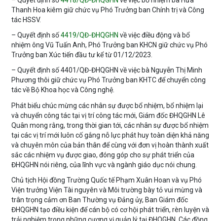
– Quyết định số
4418/QĐ-ĐHQGHN
về việc bổ nhiệm bà Hứa
Thanh Hoa kiêm giữ chức vụ Phó Trưởng ban Chính trị và Công
tác HSSV.
– Quyết định số
4419/QĐ-ĐHQGHN
về việc điều động và bổ
nhiệm ông Vũ Tuấn Anh, Phó Trưởng ban KHCN giữ chức vụ Phó
Trưởng ban Xúc tiến đầu tư kể từ 01/12/2023.
– Quyết định số 4401/QĐ-ĐHQGHN về việc bà Nguyễn Thị Minh
Phương thôi giữ chức vụ Phó Trưởng ban KHTC để chuyển công
tác về Bộ Khoa học và Công nghệ.
Phát biểu chúc mừng các nhân sự được bổ nhiệm, bổ nhiệm lại
và chuyển công tác tại vị trí công tác mới, Giám đốc ĐHQGHN Lê
Quân mong rằng, trong thời gian tới, các nhân sự được bổ nhiệm
tại các vị trí mới luôn cố gắng nỗ lực phát huy toàn diện khả năng
và chuyên môn của bản thân để cùng với đơn vị hoàn thành xuất
sắc các nhiệm vụ được giao, đóng góp cho sự phát triển của
ĐHQGHN nói riêng, của lĩnh vực và ngành giáo dục nói chung.
Chủ tịch Hội đồng Trường Quốc tế Phạm Xuân Hoan và vụ Phó
Viện trưởng Viện Tài nguyên và Môi trường bày tỏ vui mừng và
trân trọng cảm ơn Ban Thường vụ Đảng ủy, Ban Giám đốc
ĐHQGHN tạo điều kiện để cán bộ có cơ hội phát triển, rèn luyện và
trải nghiệm trong những cương vị quản lý tại ĐHQGHN. Các đồng