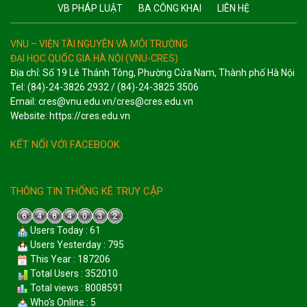
VB PHÁP LUẬT
BA CÔNG KHAI
LIÊN HỆ
VNU – VIỆN TÀI NGUYÊN VÀ MÔI TRƯỜNG
ĐẠI HỌC QUỐC GIA HÀ NỘI (VNU-CRES)
Địa chỉ: Số 19 Lê Thánh Tông, Phường Cửa Nam, Thành phố Hà Nội
Tel: (84)-24-3826 2932 / (84)-24-3825 3506
Email: cres@vnu.edu.vn/cres@cres.edu.vn
Website: https://cres.edu.vn
KẾT NỐI VỚI FACEBOOK
THÔNG TIN THỐNG KÊ TRUY CẬP
Users Today : 61
Users Yesterday : 795
This Year : 187206
Total Users : 352010
Total views : 8008591
Who's Online : 5