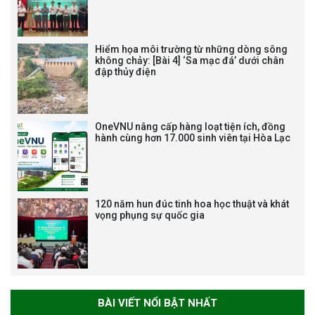
NHẬN HUÂN CHƯƠNG LAO
ĐỘNG HẠNG BA
Hiểm họa môi trường từ những dòng sông
không chảy: [Bài 4] ‘Sa mạc đá’ dưới chân
đập thủy điện
Tạm dừng công tác tuyển dụng
viên chức, người lao động các
vị trí việc làm chức danh nghề
OneVNU nâng cấp hàng loạt tiện ích, đồng
nghiệp chuyên môn dùng
hành cùng hơn 17.000 sinh viên tại Hòa Lạc
chung trong ĐHQGHN
120 năm hun đúc tinh hoa học thuật và khát
vọng phụng sự quốc gia
Bảo vệ luận án tiến sĩ của NCS
Trương Mạnh Tuấn
BÀI VIẾT NỔI BẬT NHẤT