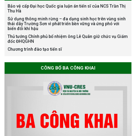
Bảo vệ cấp Đại học Quốc gia luận án tiến sĩ của NCS Trần Thị
Thu Hà
Bảo vệ luận án tiến sĩ của NCS
Sử dụng thông minh rừng – đa dạng sinh học trên vùng sinh
Nguyễn Thế Thông
thái dãy Trường Sơn vì phát triển bền vững và ứng phó với
biến đổi khí hậu
Thủ tướng Chính phủ bổ nhiệm ông Lê Quân giữ chức vụ Giám
đốc ĐHQGHN
Chương trình đào tạo tiến sĩ
Thông báo chương trình học
CÔNG BỐ BA CÔNG KHAI
bổng Nagao tại Việt Nam năm
học 2026-2027
Thông báo về việc họp Tiểu
ban chuyên môn đánh giá hồ
sơ chuyên môn cho các thí sinh
dự tuyển nghiên cứu sinh đợt 1
năm 2026