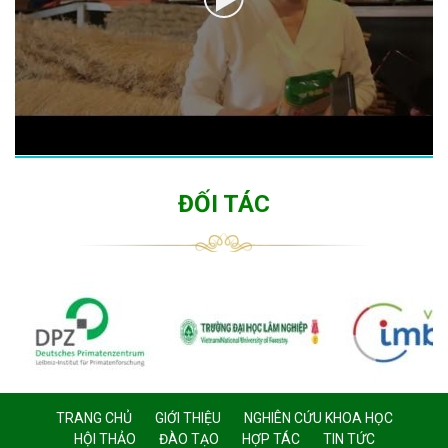
ĐỐI TÁC
TRANG CHỦ
GIỚI THIỆU
NGHIÊN CỨU KHOA HỌC
HỘI THẢO
ĐÀO TẠO
HỢP TÁC
TIN TỨC