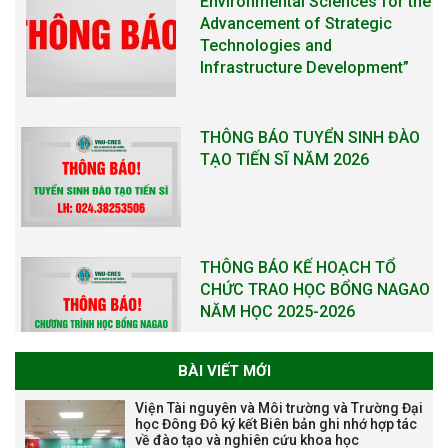
Environmental Sciences for the
Advancement of Strategic
Technologies and
Infrastructure Development”
THÔNG BÁO TUYỂN SINH ĐÀO
TẠO TIẾN SĨ NĂM 2026
THÔNG BÁO KẾ HOẠCH TỔ
CHỨC TRAO HỌC BỔNG NAGAO
NĂM HỌC 2025-2026
BÀI VIẾT MỚI
THƯ CẢM ƠN LỄ KỶ NIỆM 40
Viện Tài nguyên và Môi trường và Trường Đại
NĂM XÂY DỰNG VÀ PHÁT TRIỂN
học Đông Đô ký kết Biên bản ghi nhớ hợp tác
về đào tạo và nghiên cứu khoa học
VIỆN (1985-2025) VÀ ĐÓN