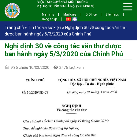
VIỆN TÀI NGUYÊN VÀ MÔI TRƯỜNG
ĐẠI HỌC QUỐC GIA HÀ NỘI (VNU-CRES)
Mail vnu
Mail cres
E-Office
Sitemaps
Đăng nhập
Trang chủ
»
Tin tức và sự kiện
»
Nghị định 30 về công tác văn thư
được ban hành ngày 5/3/2020 của Chính Phủ
Nghị định 30 về công tác văn thư được
ban hành ngày 5/3/2020 của Chính Phủ
9:35 chiều 10/03/2020
2476 lượt xem