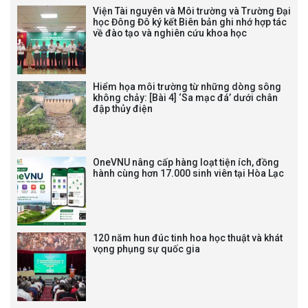
THƯ CẢM ƠN LỄ KỶ NIỆM 40
Viện Tài nguyên và Môi trường và Trường Đại
NĂM XÂY DỰNG VÀ PHÁT TRIỂN
học Đông Đô ký kết Biên bản ghi nhớ hợp tác
về đào tạo và nghiên cứu khoa học
VIỆN (1985-2025) VÀ ĐÓN
NHẬN HUÂN CHƯƠNG LAO
ĐỘNG HẠNG BA
Hiểm họa môi trường từ những dòng sông
không chảy: [Bài 4] ‘Sa mạc đá’ dưới chân
đập thủy điện
Tạm dừng công tác tuyển dụng
viên chức, người lao động các
vị trí việc làm chức danh nghề
OneVNU nâng cấp hàng loạt tiện ích, đồng
nghiệp chuyên môn dùng
hành cùng hơn 17.000 sinh viên tại Hòa Lạc
chung trong ĐHQGHN
120 năm hun đúc tinh hoa học thuật và khát
vọng phụng sự quốc gia
Bảo vệ luận án tiến sĩ của NCS
Trương Mạnh Tuấn