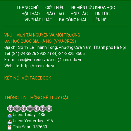
TRANG CHỦ
GIỚI THIỆU
NGHIÊN CỨU KHOA HỌC
HỘI THẢO
ĐÀO TẠO
HỢP TÁC
TIN TỨC
VB PHÁP LUẬT
BA CÔNG KHAI
LIÊN HỆ
VNU – VIỆN TÀI NGUYÊN VÀ MÔI TRƯỜNG
ĐẠI HỌC QUỐC GIA HÀ NỘI (VNU-CRES)
Địa chỉ: Số 19 Lê Thánh Tông, Phường Cửa Nam, Thành phố Hà Nội
Tel: (84)-24-3826 2932 / (84)-24-3825 3506
Email: cres@vnu.edu.vn/cres@cres.edu.vn
Website: https://cres.edu.vn
KẾT NỐI VỚI FACEBOOK
THÔNG TIN THỐNG KÊ TRUY CẬP
Users Today : 485
Users Yesterday : 795
This Year : 187630