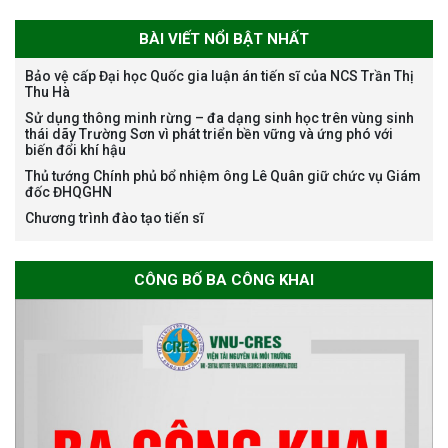
BÀI VIẾT NỔI BẬT NHẤT
Bảo vệ cấp Đại học Quốc gia luận án tiến sĩ của NCS Trần Thị
Thu Hà
Bảo vệ luận án tiến sĩ của NCS
Sử dụng thông minh rừng – đa dạng sinh học trên vùng sinh
Nguyễn Thế Thông
thái dãy Trường Sơn vì phát triển bền vững và ứng phó với
biến đổi khí hậu
Thủ tướng Chính phủ bổ nhiệm ông Lê Quân giữ chức vụ Giám
đốc ĐHQGHN
Chương trình đào tạo tiến sĩ
Thông báo chương trình học
CÔNG BỐ BA CÔNG KHAI
bổng Nagao tại Việt Nam năm
học 2026-2027
Thông báo về việc họp Tiểu
ban chuyên môn đánh giá hồ