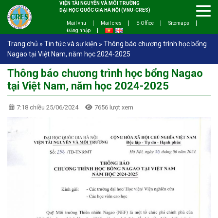
VIỆN TÀI NGUYÊN VÀ MÔI TRƯỜNG
ĐẠI HỌC QUỐC GIA HÀ NỘI (VNU-CRES)
Mail vnu
Mail cres
E-Office
Sitemaps
Đăng nhập
Trang chủ
»
Tin tức và sự kiện
»
Thông báo chương trình học bổng
Nagao tại Việt Nam, năm học 2024-2025
Thông báo chương trình học bổng Nagao
tại Việt Nam, năm học 2024-2025
7:18 chiều 25/06/2024
7656 lượt xem