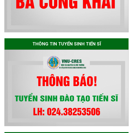
sơ chuyên môn cho các thí sinh
dự tuyển nghiên cứu sinh đợt 1
năm 2026
Thông báo danh sách thí sinh
đủ điều kiện dự tuyển Chương
THÔNG TIN TUYỂN SINH TIẾN SĨ
trình đào tạo tiến sĩ chuyên
ngành Môi trường và phát triển
bền vững đợt 1 năm 2026