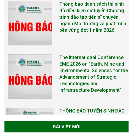
The International Conference
EME 2026 on “Earth, Mine and
Environmental Sciences for the
Advancement of Strategic
Technologies and
Infrastructure Development”
THÔNG BÁO TUYỂN SINH ĐÀO
TẠO TIẾN SĨ NĂM 2026
THÔNG BÁO KẾ HOẠCH TỔ
CHỨC TRAO HỌC BỔNG NAGAO
NĂM HỌC 2025-2026
BÀI VIẾT MỚI