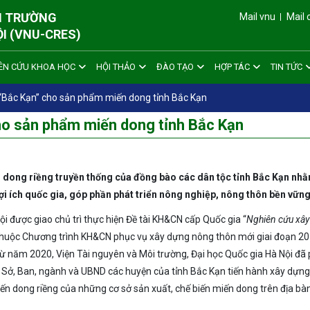
ÔI TRƯỜNG
Mail vnu
Mail 
ỘI (VNU-CRES)
ÊN CỨU KHOA HỌC
HỘI THẢO
ĐÀO TẠO
HỢP TÁC
TIN TỨC
ý “Bắc Kạn” cho sản phẩm miến dong tỉnh Bắc Kạn
cho sản phẩm miến dong tỉnh Bắc Kạn
n dong riềng truyền thống của đồng bào các dân tộc tỉnh Bắc Kạn nh
lợi ích quốc gia, góp phần phát triển nông nghiệp, nông thôn bền vữn
ội được giao chủ trì thực hiện Đề tài KH&CN cấp Quốc gia “
Nghiên cứu xâ
thuộc Chương trình KH&CN phục vụ xây dựng nông thôn mới giai đoạn 2
từ năm 2020, Viện Tài nguyên và Môi trường, Đại học Quốc gia Hà Nội đã 
 Sở, Ban, ngành và UBND các huyện của tỉnh Bắc Kạn tiến hành xây dựng
ến dong riềng của những cơ sở sản xuất, chế biến miến dong trên địa bàn