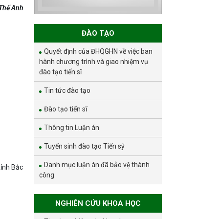
và phát triển bền
 Thế Anh
vững đợt 1 năm
2026
ĐÀO TẠO
Quyết định của ĐHQGHN về việc ban
hành chương trình và giao nhiệm vụ
đào tạo tiến sĩ
Tin tức đào tạo
Đào tạo tiến sĩ
Thông tin Luận án
Tuyển sinh đào tạo Tiến sỹ
Danh mục luận án đã bảo vệ thành
tỉnh Bắc
công
NGHIÊN CỨU KHOA HỌC