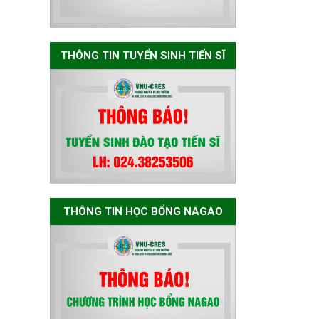
Nagao tại Việt Nam
năm học 2026-
2027
THÔNG TIN TUYỂN SINH TIẾN SĨ
Thông báo về việc
họp Tiểu ban
chuyên môn đánh
giá hồ sơ chuyên
môn cho các thí
sinh dự tuyển
nghiên cứu sinh
đợt 1 năm 2026
THÔNG TIN HỌC BỔNG NAGAO
Thông báo danh
sách thí sinh đủ
điều kiện dự tuyển
Chương trình đào
tạo tiến sĩ chuyên
ngành Môi trường