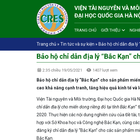
VIỆN TÀI NGUYÊN VÀ M
ĐẠI HỌC QUỐC GIA HÀ N
TRANG CHỦ
GIỚI THIỆU
NGHI
Trang chủ
»
Tin tức và sự kiện
»
Bảo hộ chỉ dẫn địa l
Bảo hộ chỉ dẫn địa lý “Bắc Kạn” 
2:35 chiều 19/05/2021
1407 lượt xem
Bảo hộ chỉ dẫn địa lý “Bắc Kạn” cho sản phẩm miế
cao khả năng cạnh tranh, tăng hiệu quả kinh tế và 
Viện Tài nguyên và Môi trường, Đại học Quốc gia Hà N
chỉ dẫn địa lý cho miến dong riềng đỏ tại tỉnh Bắc Kạn
” 
2020. Thực hiện các nội dung nghiên cứu của Đề tài, 
hợp với Sở Khoa học và Công nghệ Bắc Kạn, cùng các
đăng ký chỉ dẫn địa lý “Bắc Kạn” cho các sản phẩm mi
Bắc Kạn.