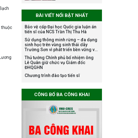
danh nghề nghiệp
chuyên môn dùng
 Bạch
BÀI VIẾT NỔI BẬT NHẤT
chung trong
ĐHQGHN
Bảo vệ cấp Đại học Quốc gia luận án
 thuộc
tiến sĩ của NCS Trần Thị Thu Hà
Sử dụng thông minh rừng – đa dạng
Bảo vệ luận án tiến
sinh học trên vùng sinh thái dãy
sĩ của NCS Trương
Trường Sơn vì phát triển bền vững và
Mạnh Tuấn
ứng phó với biến đổi khí hậu
 Lương
Thủ tướng Chính phủ bổ nhiệm ông
Lê Quân giữ chức vụ Giám đốc
ĐHQGHN
Chương trình đào tạo tiến sĩ
Bảo vệ luận án tiến
sĩ của NCS Nguyễn
CÔNG BỐ BA CÔNG KHAI
Thế Thông
Thông báo chương
trình học bổng