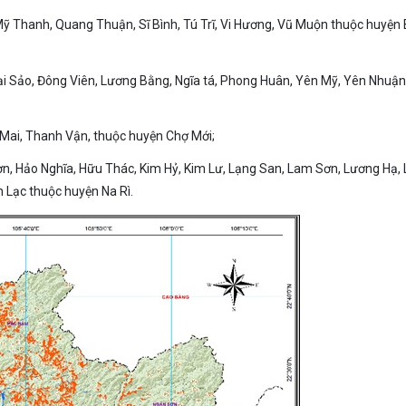
ỹ Thanh, Quang Thuận, Sĩ Bình, Tú Trĩ, Vi Hương, Vũ Muộn thuộc huyện
ại Sảo, Đông Viên, Lương Bằng, Ngĩa tá, Phong Huân, Yên Mỹ, Yên Nhuận
 Mai, Thanh Vận, thuộc huyện Chợ Mới;
ơn, Hảo Nghĩa, Hữu Thác, Kim Hỷ, Kim Lư, Lạng San, Lam Sơn, Lương Hạ,
 Lạc thuộc huyện Na Rì.