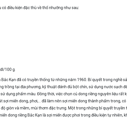
u có điều kiện đặc thù về thổ nhưỡng như sau:
dl/100 g.
h Bắc Kạn đã có truyền thống từ những năm 1960. Bí quyết trong nghề s
g trồng tại địa phương, kỹ thuật đánh đủ bột chín, sử dụng nước sạch đ
sử dụng phẩm màu. Đồng thời, việc chọn củ dong riềng nguyên liệu rất k
 cắt sợi miến dong, phơi,… đã làm nên sợi miến dong thành phẩm trong, có
 có độ giòn và mềm, mùi thơm đặc trưng. Một trong những bí quyết truyền
ến dong riềng Bắc Kạn là sợi miến được phơi trong điều kiện tự nhiên, 