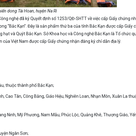
iến dong Tài Hoan, huyện Na Rì
 Công nghệ đã ký Quyết định số 1253/QĐ-SHTT về việc cấp Giấy chứng n
ong “Bắc Kạn”. Đây là sản phẩm thứ ba của tỉnh Bắc Kạn được cấp Giấy 
g hạt và Quýt Bắc Kạn. Sở Khoa học và Công nghệ Bắc Kạn là Tổ chức qu
ên của Việt Nam được cấp Giấy chứng nhận đăng ký chỉ dẫn địa lý.
 thuộc thành phố Bắc Kạn;
h, Cao Tân, Công Bằng, Giáo Hiệu, Nghiên Loan, Nhạn Môn, Xuân La thu
hang Ninh, Mỹ Phương, Nam Mẫu, Phúc Lộc, Quảng Khê, Thượng Giáo, Yế
huyện Ngân Sơn;