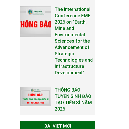
The International
Conference EME
2026 on “Earth,
Mine and
Environmental
Sciences for the
Advancement of
Strategic
Technologies and
Infrastructure
Development”
THÔNG BÁO
TUYỂN SINH ĐÀO
TẠO TIẾN SĨ NĂM
2026
THÔNG BÁO KẾ
BÀI VIẾT MỚI