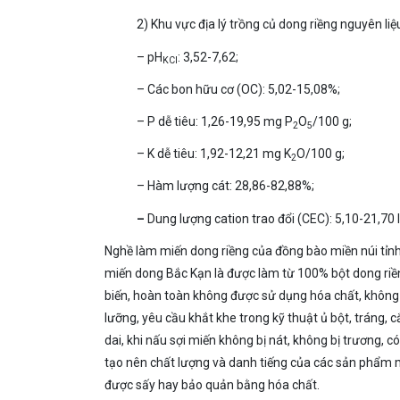
2) Khu vực địa lý trồng củ dong riềng nguyên liệ
– pH
: 3,52-7,62;
KCl
– Các bon hữu cơ (OC): 5,02-15,08%;
– P dễ tiêu: 1,26-19,95 mg P
O
/100 g;
2
5
– K dễ tiêu: 1,92-12,21 mg K
O/100 g;
2
– Hàm lượng cát: 28,86-82,88%;
–
Dung lượng cation trao đổi (CEC): 5,10-21,70 l
Nghề làm miến dong riềng của đồng bào miền núi tỉn
miến dong Bắc Kạn là được làm từ 100% bột dong riền
biến, hoàn toàn không được sử dụng hóa chất, không 
lưỡng, yêu cầu khắt khe trong kỹ thuật ủ bột, tráng,
dai, khi nấu sợi miến không bị nát, không bị trương,
tạo nên chất lượng và danh tiếng của các sản phẩm mi
được sấy hay bảo quản bằng hóa chất.