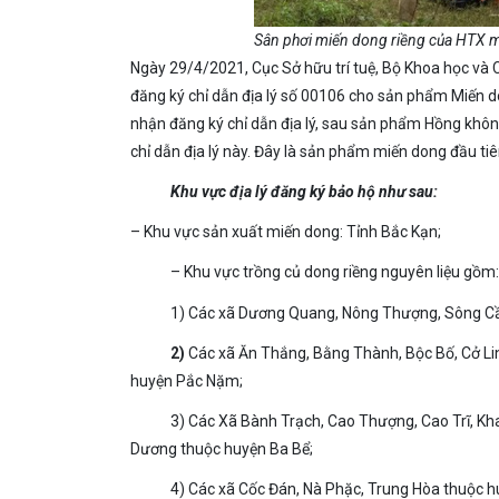
Sân phơi miến dong riềng của HTX m
Ngày 29/4/2021, Cục Sở hữu trí tuệ, Bộ Khoa học và
đăng ký chỉ dẫn địa lý số 00106 cho sản phẩm Miến d
nhận đăng ký chỉ dẫn địa lý, sau sản phẩm Hồng khôn
chỉ dẫn địa lý này. Đây là sản phẩm miến dong đầu ti
Khu vực địa lý đăng ký bảo hộ như sau:
– Khu vực sản xuất miến dong: Tỉnh Bắc Kạn;
– Khu vực trồng củ dong riềng nguyên liệu gồm:
1) Các xã Dương Quang, Nông Thượng, Sông Cầu,
2)
Các xã Ăn Thắng, Bằng Thành, Bộc Bố, Cở Lin
huyện Pắc Nặm;
3) Các Xã Bành Trạch, Cao Thượng, Cao Trĩ, K
Dương thuộc huyện Ba Bể;
4) Các xã Cốc Đán, Nà Phặc, Trung Hòa thuộc 