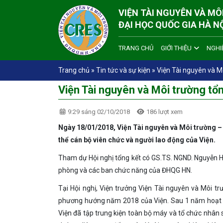
VIỆN TÀI NGUYÊN VÀ M
ĐẠI HỌC QUỐC GIA HÀ N
TRANG CHỦ
GIỚI THIỆU
NGHI
Trang chủ
»
Tin tức và sự kiện
»
Viện Tài nguyên và M
Viện Tài nguyên và Môi trường t
9:29 sáng 02/10/2018
186 lượt xem
Ngày 18/01/2018, Viện Tài nguyên và Môi trường –
thể cán bộ viên chức và người lao động của Viện.
Tham dự Hội nghị tổng kết có GS.TS. NGND. Nguyễn H
phòng và các ban chức năng của ĐHQG HN.
Tại Hội nghị, Viện trưởng Viện Tài nguyên và Môi 
phương hướng năm 2018 của Viện. Sau 1 năm hoạt độ
Viện đã tập trung kiện toàn bộ máy và tổ chức nhân sự