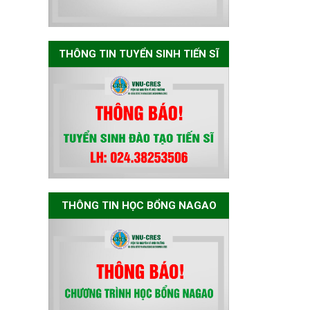
Nagao tại Việt Nam
năm học 2026-
2027
THÔNG TIN TUYỂN SINH TIẾN SĨ
Thông báo về việc
họp Tiểu ban
chuyên môn đánh
giá hồ sơ chuyên
môn cho các thí
sinh dự tuyển
nghiên cứu sinh
đợt 1 năm 2026
THÔNG TIN HỌC BỔNG NAGAO
Thông báo danh
sách thí sinh đủ
điều kiện dự tuyển
Chương trình đào
tạo tiến sĩ chuyên
ngành Môi trường