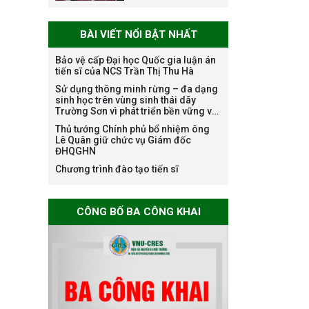
danh nghề nghiệp
chuyên môn dùng
BÀI VIẾT NỔI BẬT NHẤT
chung trong
ĐHQGHN
Bảo vệ cấp Đại học Quốc gia luận án
tiến sĩ của NCS Trần Thị Thu Hà
Sử dụng thông minh rừng – đa dạng
Bảo vệ luận án tiến
sinh học trên vùng sinh thái dãy
sĩ của NCS Trương
Trường Sơn vì phát triển bền vững và
Mạnh Tuấn
ứng phó với biến đổi khí hậu
Thủ tướng Chính phủ bổ nhiệm ông
Lê Quân giữ chức vụ Giám đốc
ĐHQGHN
Chương trình đào tạo tiến sĩ
Bảo vệ luận án tiến
sĩ của NCS Nguyễn
CÔNG BỐ BA CÔNG KHAI
Thế Thông
Thông báo chương
trình học bổng