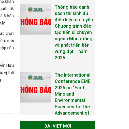
khó khăn
The International
quốc tế;
Conference EME
và 6 báo
2026 on “Earth,
 lý.
Mine and
Environmental
cao chất
Sciences for the
tồn, môi
Advancement of
nhập của
Strategic
Technologies and
Infrastructure
uyễn Hữu
Development”
, vị thế
.
THÔNG BÁO
TUYỂN SINH ĐÀO
TẠO TIẾN SĨ NĂM
2026
THÔNG BÁO KẾ
BÀI VIẾT MỚI