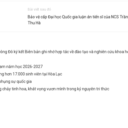
Bài viết sau đó
Bảo vệ cấp Đại học Quốc gia luận án tiến sĩ của NCS Trần
Thu Hà
ông Đô ký kết Biên bản ghi nhớ hợp tác về đào tạo và nghiên cứu khoa h
 Nam năm học 2026-2027
g hơn 17.000 sinh viên tại Hòa Lạc
phụng sự quốc gia
chảy tinh hoa, khát vọng vươn mình trong kỷ nguyên tri thức