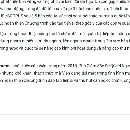
, phát triển bền vững và ứng phó với biến đổi khí hậu. Dù còn gặp nhiều 
u hoạt động, trong đó đã tổ chức được 3 hội thảo quốc gia, 1 hội thảo 
ISI/SCOPUS và có 5 báo cáo tại các hội nghị, hội thảo, semina quốc tế 
ục hoàn thiện Chương trình đào tạo tiến sĩ theo góp ý của các đơn vị quản
trung hoàn thiện công tác tổ chức, đổi mới quản trị, tiếp tục nâng 
 dựng nhóm nghiên cứu đa ngành, liên ngành mạnh trong lĩnh vực bảo 
trong nước và quốc tế để nâng cao kinh phí hoạt động và nâng cao thu 
h hướng phát triển của Viện trong năm 2018, Phó Giám đốc ĐHQGHN Ng
ẻ những khó khăn, thách thức mà Viện đang đối mặt trong tình hình mới
ện hoàn thiện chương trình đào tạo tiến sĩ và thu hút cán bộ có chất lượng