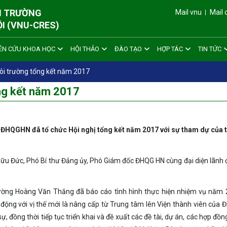
ÔI TRƯỜNG
Mail vnu
Mail 
ỘI (VNU-CRES)
ÊN CỨU KHOA HỌC
HỘI THẢO
ĐÀO TẠO
HỢP TÁC
TIN TỨC
ôi trường tổng kết năm 2017
ổng kết năm 2017
 ĐHQGHN đã tổ chức Hội nghị tổng kết năm 2017 với sự tham dự của 
ữu Đức, Phó Bí thư Đảng ủy, Phó Giám đốc ĐHQG HN cùng đại diện lãnh
trường Hoàng Văn Thắng đã báo cáo tình hình thực hiện nhiệm vụ năm
ng với vị thế mới là nâng cấp từ Trung tâm lên Viện thành viên của
, đồng thời tiếp tục triển khai và đề xuất các đề tài, dự án, các hợp đồn