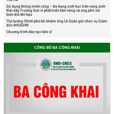
Bảo vệ luận án tiến sĩ của NCS
Sử dụng thông minh rừng – đa dạng sinh học trên vùng sinh
Nguyễn Thế Thông
thái dãy Trường Sơn vì phát triển bền vững và ứng phó với
biến đổi khí hậu
Thủ tướng Chính phủ bổ nhiệm ông Lê Quân giữ chức vụ Giám
đốc ĐHQGHN
Chương trình đào tạo tiến sĩ
Thông báo chương trình học
CÔNG BỐ BA CÔNG KHAI
bổng Nagao tại Việt Nam năm
học 2026-2027
Thông báo về việc họp Tiểu
ban chuyên môn đánh giá hồ
sơ chuyên môn cho các thí sinh
dự tuyển nghiên cứu sinh đợt 1
năm 2026