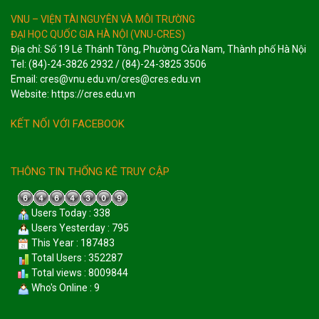
VNU – VIỆN TÀI NGUYÊN VÀ MÔI TRƯỜNG
ĐẠI HỌC QUỐC GIA HÀ NỘI (VNU-CRES)
Địa chỉ: Số 19 Lê Thánh Tông, Phường Cửa Nam, Thành phố Hà Nội
Tel: (84)-24-3826 2932 / (84)-24-3825 3506
Email: cres@vnu.edu.vn/cres@cres.edu.vn
Website: https://cres.edu.vn
KẾT NỐI VỚI FACEBOOK
THÔNG TIN THỐNG KÊ TRUY CẬP
Users Today : 338
Users Yesterday : 795
This Year : 187483
Total Users : 352287
Total views : 8009844
Who's Online : 9