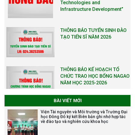
Technologies and
Infrastructure Development”
THÔNG BÁO TUYỂN SINH ĐÀO
TẠO TIẾN SĨ NĂM 2026
THÔNG BÁO KẾ HOẠCH TỔ
CHỨC TRAO HỌC BỔNG NAGAO
NĂM HỌC 2025-2026
BÀI VIẾT MỚI
THƯ CẢM ƠN LỄ KỶ NIỆM 40
Viện Tài nguyên và Môi trường và Trường Đại
NĂM XÂY DỰNG VÀ PHÁT TRIỂN
học Đông Đô ký kết Biên bản ghi nhớ hợp tác
về đào tạo và nghiên cứu khoa học
VIỆN (1985-2025) VÀ ĐÓN
NHẬN HUÂN CHƯƠNG LAO