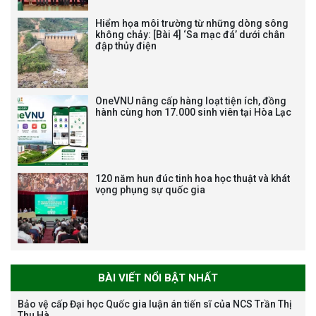
ĐỘNG HẠNG BA
Hiểm họa môi trường từ những dòng sông
không chảy: [Bài 4] ‘Sa mạc đá’ dưới chân
đập thủy điện
Tạm dừng công tác tuyển dụng
viên chức, người lao động các
vị trí việc làm chức danh nghề
OneVNU nâng cấp hàng loạt tiện ích, đồng
nghiệp chuyên môn dùng
hành cùng hơn 17.000 sinh viên tại Hòa Lạc
chung trong ĐHQGHN
120 năm hun đúc tinh hoa học thuật và khát
vọng phụng sự quốc gia
Bảo vệ luận án tiến sĩ của NCS
Trương Mạnh Tuấn
BÀI VIẾT NỔI BẬT NHẤT
Bảo vệ cấp Đại học Quốc gia luận án tiến sĩ của NCS Trần Thị
Thu Hà