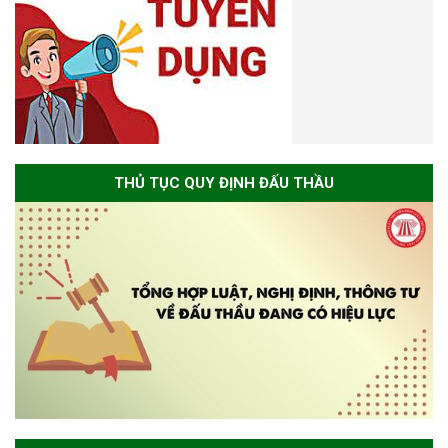
THỦ TỤC QUY ĐỊNH ĐẤU THẦU