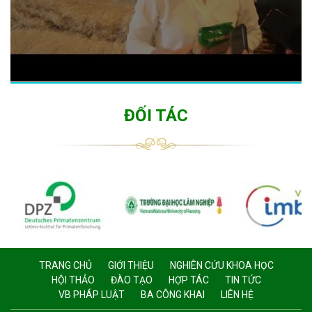
ĐỐI TÁC
TRANG CHỦ
GIỚI THIỆU
NGHIÊN CỨU KHOA HỌC
HỘI THẢO
ĐÀO TẠO
HỢP TÁC
TIN TỨC
VB PHÁP LUẬT
BA CÔNG KHAI
LIÊN HỆ