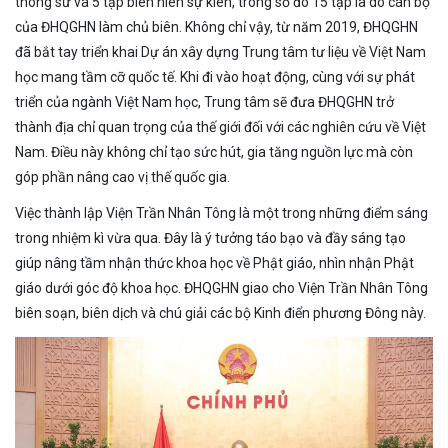
thông sử và 5 tập biên niên sự kiên, trong số đó 15 tập là do cán bộ
của ĐHQGHN làm chủ biên. Không chỉ vậy, từ năm 2019, ĐHQGHN
đã bắt tay triển khai Dự án xây dựng Trung tâm tư liệu về Việt Nam
học mang tầm cỡ quốc tế. Khi đi vào hoạt động, cùng với sự phát
triển của ngành Việt Nam học, Trung tâm sẽ đưa ĐHQGHN trở
thành địa chỉ quan trọng của thế giới đối với các nghiên cứu về Việt
Nam. Điều này không chỉ tạo sức hút, gia tăng nguồn lực mà còn
góp phần nâng cao vị thế quốc gia.
Việc thành lập Viện Trần Nhân Tông là một trong những điểm sáng
trong nhiệm kì vừa qua. Đây là ý tưởng táo bạo và đầy sáng tạo
giúp nâng tầm nhận thức khoa học về Phật giáo, nhìn nhận Phật
giáo dưới góc độ khoa học. ĐHQGHN giao cho Viện Trần Nhân Tông
biên soạn, biên dịch và chú giải các bộ Kinh điển phương Đông này.