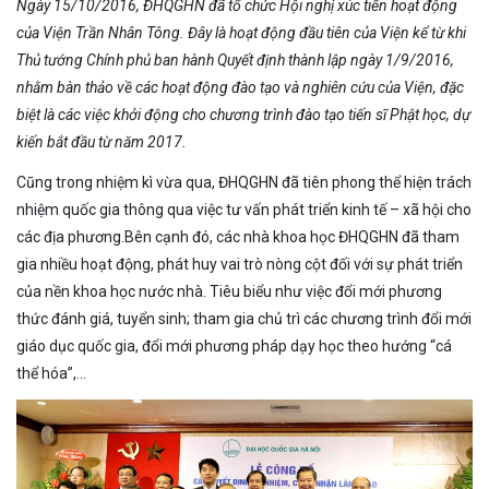
Ngày 15/10/2016, ĐHQGHN đã tổ chức Hội nghị xúc tiến hoạt động
của Viện Trần Nhân Tông. Đây là hoạt động đầu tiên của Viện kể từ khi
Thủ tướng Chính phủ ban hành Quyết định thành lập ngày 1/9/2016,
nhằm bàn thảo về các hoạt động đào tạo và nghiên cứu của Viện, đặc
biệt là các việc khởi động cho chương trình đào tạo tiến sĩ Phật học, dự
kiến bắt đầu từ năm 2017.
Cũng trong nhiệm kì vừa qua, ĐHQGHN đã tiên phong thể hiện trách
nhiệm quốc gia thông qua việc tư vấn phát triển kinh tế – xã hội cho
các địa phương.Bên cạnh đó, các nhà khoa học ĐHQGHN đã tham
gia nhiều hoạt động, phát huy vai trò nòng cột đối với sự phát triển
của nền khoa học nước nhà. Tiêu biểu như việc đổi mới phương
thức đánh giá, tuyển sinh; tham gia chủ trì các chương trình đổi mới
giáo dục quốc gia, đổi mới phương pháp dạy học theo hướng “cá
thể hóa”,…