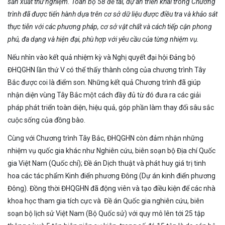
sản xuất thử nghiệm. Toàn bộ 58 đề tài, dự án triển khai trong Chương
trình đã được tiến hành dựa trên cơ sở dữ liệu được điều tra và khảo sát
thực tiễn với các phương pháp, cơ sở vật chất và cách tiếp cận phong
phú, đa dạng và hiện đại, phù hợp với yêu cầu của từng nhiệm vụ.
Nếu nhìn vào kết quả nhiệm kỳ và Nghị quyết đại hội Đảng bộ
ĐHQGHN lần thứ V có thể thấy thành công của chương trình Tây
Bắc được coi là điểm son. Những kết quả Chương trình đã giúp
nhận diện vùng Tây Bắc một cách đầy đủ từ đó đưa ra các giải
pháp phát triển toàn diện, hiệu quả, góp phần làm thay đổi sâu sắc
cuộc sống của đồng bào.
Cùng với Chương trình Tây Bắc, ĐHQGHN còn đảm nhận những
nhiệm vụ quốc gia khác như Nghiên cứu, biên soạn bộ Địa chí Quốc
gia Việt Nam (Quốc chí); Đề án Dịch thuật và phát huy giá trị tinh
hoa các tác phẩm Kinh điển phương Đông (Dự án kinh điển phương
Đông). Đồng thời ĐHQGHN đã động viên và tạo điều kiện để các nhà
khoa học tham gia tích cực và Đề án Quốc gia nghiên cứu, biên
soạn bộ lịch sử Việt Nam (Bộ Quốc sử) với quy mô lên tới 25 tập