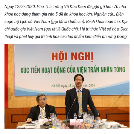
Ngày 12/2/2020, Phó Thủ tướng Vũ Đức Đam đã gặp gỡ hơn 70 nhà
khoa học đang tham gia vào 5 đề án khoa học lớn: Nghiên cứu, Biên
soạn bộ Lịch sử Việt Nam (gọi tắt là Quốc sử); Bách khoa toàn thư; Địa
chí quốc gia Việt Nam (gọi tắt là Quốc chí); Hệ tri thức Việt số hóa; Dịch
thuật và phát huy giá trị tinh hoa các tác phẩm kinh điển phương Đông.