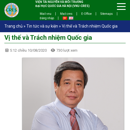
VIỆN TÀI NGUYÊN VÀ MÔI TRƯỜNG
ĐẠI HỌC QUỐC GIA HÀ NỘI (VNU-CRES)
Mail vnu
Mail cres
E-Office
Sitemaps
Đăng nhập
Trang chủ
»
Tin tức và sự kiện
»
Vị thế và Trách nhiệm Quốc gia
Vị thế và Trách nhiệm Quốc gia
5:12 chiều 10/08/2020
730 lượt xem