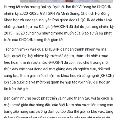
Hướng tới chào mừng Đại hội Đại biểu lần thứ VI Đảng bộ ĐHQGHN
nhiệm kỳ 2020 -2025, GS.TSKH Vũ Minh Giang, Chủ tịch Hội đồng
Khoa học và Đào tạo, nguyên Phó giám đốc ĐHQGHN đã chia sẻ về
những thành tựu mà Đảng bộ ĐHQGHN đã đạt được trong nhiệm kỳ
2015 – 2020 cũng như những mong muốn của Giáo sư về sự phát
triển của ĐHQGHN trong thời gian tới.
Trong nhiệm kỳ vừa qua, ĐHQGHN đã hoàn thành nhiệm vụ mà
Nghị quyết Đại hội nhiệm kỳ trước đã đặt ra, thậm chí nhiều mục
tiêu hoàn thành vượt mức. ĐHQGHN đã có nhiều chủ trương mới
thúc đẩy các hoạt động đổi mới giảng dạy và nghiên cứu, đổi mới
sáng tạo; tham gia nhiều nhiệm vụ khoa học và công nghệ (KH&CN)
lớn của quốc gia và mở rộng quan hệ hợp tác với nhiều đại học uy
tín trên thế giới.
Bên cạnh những bước phát triển và những thành tựu với tư cách là
một cơ sở giáo dục hàng đầu của Việt Nam như vươn lên trong các
bảng xếp hạng các trường đại học tốp đầu thế giới và khu vực, tăng
thêm số lượng công bố các công trình trên các tạp chí quốc tế thì