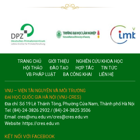
TRANG CHỦ
GIỚI THIỆU
NGHIÊN CỨU KHOA HỌC
HỘI THẢO
ĐÀO TẠO
HỢP TÁC
TIN TỨC
VB PHÁP LUẬT
BA CÔNG KHAI
LIÊN HỆ
VNU – VIỆN TÀI NGUYÊN VÀ MÔI TRƯỜNG
ĐẠI HỌC QUỐC GIA HÀ NỘI (VNU-CRES)
Địa chỉ: Số 19 Lê Thánh Tông, Phường Cửa Nam, Thành phố Hà Nội
Tel: (84)-24-3826 2932 / (84)-24-3825 3506
Email: cres@vnu.edu.vn/cres@cres.edu.vn
Website: https://cres.edu.vn
KẾT NỐI VỚI FACEBOOK