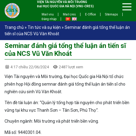
VIỆN TÀI NGUYÊN VÀ MÔI TRƯỜNG
ĐẠI HỌC QUỐC GIA HÀ NỘI (VNU-CRES)
Mail vnu
Mail cres
E-Office
Sitemaps
Đăng nhập
Trang chủ
»
Tin tức và sự kiện
»
Seminar đánh giá tổng thể luận án
tiến sĩ của NCS Vũ Văn Khoát
Seminar đánh giá tổng thể luận án tiến sĩ
của NCS Vũ Văn Khoát
4:17 chiều 22/06/2024
2487 lượt xem
Viện Tài nguyên và Môi trường, Đại học Quốc gia Hà Nội tổ chức
phiên họp Hội đồng semnar đánh giá tổng thể luận án tiến sĩ cho
nghiên cứu sinh Vũ Văn Khoát.
Tên đề tài luận án: “Quản lý tổng hợp tài nguyên cho phát triển bền
vững tại khu vực Thanh Sơn – Tân Sơn, Phú Thọ
”.
Chuyên ngành: Môi trường và phát triển bền vững.
Mã số: 9440301.04.