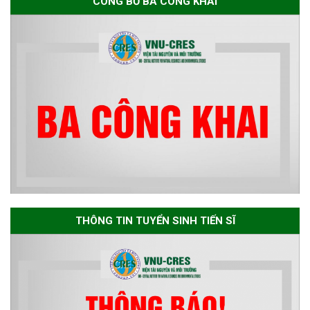
CÔNG BỐ BA CÔNG KHAI
bổng Nagao tại Việt Nam năm
học 2026-2027
Thông báo về việc họp Tiểu
ban chuyên môn đánh giá hồ
sơ chuyên môn cho các thí sinh
dự tuyển nghiên cứu sinh đợt 1
năm 2026
Thông báo danh sách thí sinh
đủ điều kiện dự tuyển Chương
THÔNG TIN TUYỂN SINH TIẾN SĨ
trình đào tạo tiến sĩ chuyên
ngành Môi trường và phát triển
bền vững đợt 1 năm 2026