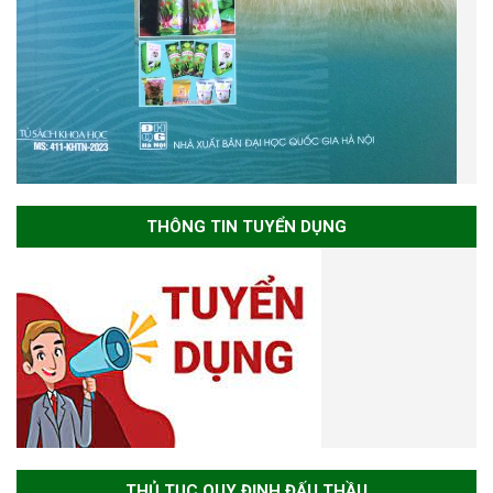
THÔNG TIN TUYỂN DỤNG
THỦ TỤC QUY ĐỊNH ĐẤU THẦU