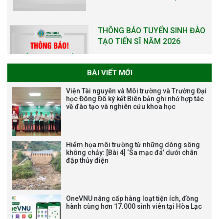
THÔNG BÁO KẾ HOẠCH TỔ
CHỨC TRAO HỌC BỔNG NAGAO
NĂM HỌC 2025-2026
BÀI VIẾT MỚI
THƯ CẢM ƠN LỄ KỶ NIỆM 40
Viện Tài nguyên và Môi trường và Trường Đại
NĂM XÂY DỰNG VÀ PHÁT TRIỂN
học Đông Đô ký kết Biên bản ghi nhớ hợp tác
về đào tạo và nghiên cứu khoa học
VIỆN (1985-2025) VÀ ĐÓN
NHẬN HUÂN CHƯƠNG LAO
ĐỘNG HẠNG BA
Hiểm họa môi trường từ những dòng sông
không chảy: [Bài 4] ‘Sa mạc đá’ dưới chân
đập thủy điện
Tạm dừng công tác tuyển dụng
viên chức, người lao động các
vị trí việc làm chức danh nghề
OneVNU nâng cấp hàng loạt tiện ích, đồng
nghiệp chuyên môn dùng
hành cùng hơn 17.000 sinh viên tại Hòa Lạc
chung trong ĐHQGHN