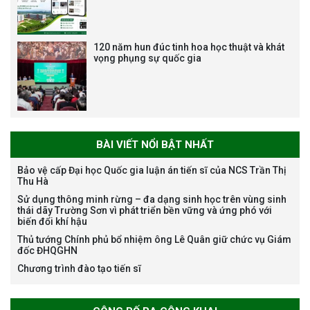
120 năm hun đúc tinh hoa học thuật và khát
vọng phụng sự quốc gia
Bảo vệ luận án tiến sĩ của NCS
Trương Mạnh Tuấn
BÀI VIẾT NỔI BẬT NHẤT
Bảo vệ cấp Đại học Quốc gia luận án tiến sĩ của NCS Trần Thị
Thu Hà
Bảo vệ luận án tiến sĩ của NCS
Sử dụng thông minh rừng – đa dạng sinh học trên vùng sinh
Nguyễn Thế Thông
thái dãy Trường Sơn vì phát triển bền vững và ứng phó với
biến đổi khí hậu
Thủ tướng Chính phủ bổ nhiệm ông Lê Quân giữ chức vụ Giám
đốc ĐHQGHN
Chương trình đào tạo tiến sĩ
Thông báo chương trình học