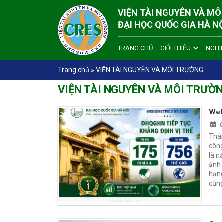
VIỆN TÀI NGUYÊN VÀ M
ĐẠI HỌC QUỐC GIA HÀ N
TRANG CHỦ
GIỚI THIỆU
NGHI
Trang chủ
»
VIỆN TÀI NGUYÊN VÀ MÔI TRƯỜNG
VIỆN TÀI NGUYÊN VÀ MÔI TRƯỜ
Web
Thá
công
là n
ảnh 
hạng
cũn