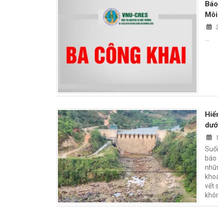
Báo
Môi
…
Hiể
dướ
Suối
báo 
nhữn
khoá
vết 
khôn