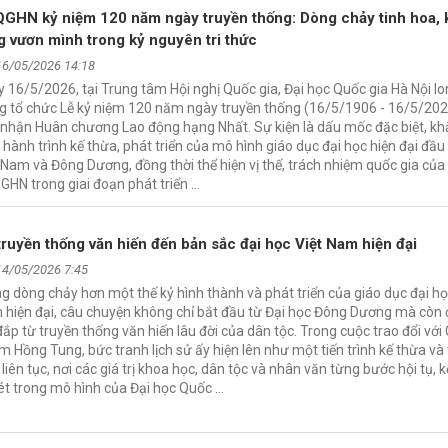
GHN kỷ niệm 120 năm ngày truyền thống: Dòng chảy tinh hoa, 
g vươn mình trong kỷ nguyên tri thức
16/05/2026 14:18
 16/5/2026, tại Trung tâm Hội nghị Quốc gia, Đại học Quốc gia Hà Nội l
g tổ chức Lễ kỷ niệm 120 năm ngày truyền thống (16/5/1906 - 16/5/202
nhận Huân chương Lao động hạng Nhất. Sự kiện là dấu mốc đặc biệt, k
 hành trình kế thừa, phát triển của mô hình giáo dục đại học hiện đại đầu 
 Nam và Đông Dương, đồng thời thể hiện vị thế, trách nhiệm quốc gia của
HN trong giai đoạn phát triển …
truyền thống văn hiến đến bản sắc đại học Việt Nam hiện đại
14/05/2026 7:45
g dòng chảy hơn một thế kỷ hình thành và phát triển của giáo dục đại họ
hiện đại, câu chuyện không chỉ bắt đầu từ Đại học Đông Dương mà còn
đắp từ truyền thống văn hiến lâu đời của dân tộc. Trong cuộc trao đổi với
 Hồng Tung, bức tranh lịch sử ấy hiện lên như một tiến trình kế thừa và 
 liên tục, nơi các giá trị khoa học, dân tộc và nhân văn từng bước hội tụ, k
ét trong mô hình của Đại học Quốc …