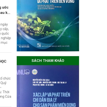
g ước
sau khi
 ngày
y cấp,
n quốc
g nghiệp
h mục
SÁCH THAM KHẢO
HỌC
tổ chức
c Quỹ
-
u: Thời
ường Cửa