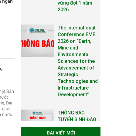
n ngân
The International
Conference EME
2026 on “Earth,
Mine and
Environmental
Sciences for the
Advancement of
Strategic
Technologies and
Infrastructure
6-
Development”
Nhật Bản
THÔNG BÁO
 nước
TUYỂN SINH ĐÀO
ng, Đại
TẠO TIẾN SĨ NĂM
rợ tài
2026
cả nước
THÔNG BÁO KẾ
BÀI VIẾT MỚI