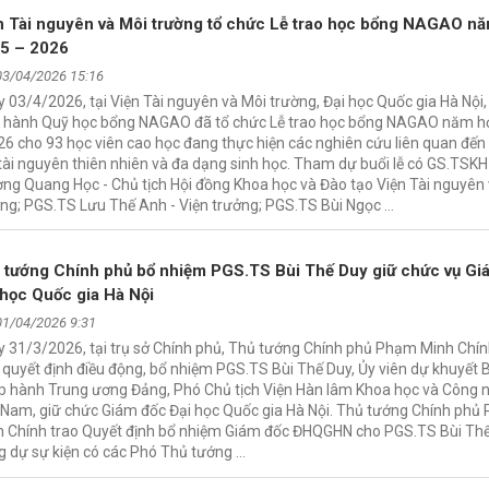
n Tài nguyên và Môi trường tổ chức Lễ trao học bổng NAGAO n
5 – 2026
03/04/2026 15:16
 03/4/2026, tại Viện Tài nguyên và Môi trường, Đại học Quốc gia Hà Nội
u hành Quỹ học bổng NAGAO đã tổ chức Lễ trao học bổng NAGAO năm h
26 cho 93 học viên cao học đang thực hiện các nghiên cứu liên quan đến
tài nguyên thiên nhiên và đa dạng sinh học. Tham dự buổi lễ có GS.TSKH
ng Quang Học - Chủ tịch Hội đồng Khoa học và Đào tạo Viện Tài nguyên
ng; PGS.TS Lưu Thế Anh - Viện trưởng; PGS.TS Bùi Ngọc …
 tướng Chính phủ bổ nhiệm PGS.TS Bùi Thế Duy giữ chức vụ Gi
 học Quốc gia Hà Nội
01/04/2026 9:31
 31/3/2026, tại trụ sở Chính phủ, Thủ tướng Chính phủ Phạm Minh Chí
 quyết định điều động, bổ nhiệm PGS.TS Bùi Thế Duy, Ủy viên dự khuyết 
p hành Trung ương Đảng, Phó Chủ tịch Viện Hàn lâm Khoa học và Công 
 Nam, giữ chức Giám đốc Đại học Quốc gia Hà Nội. Thủ tướng Chính ph
h Chính trao Quyết định bổ nhiệm Giám đốc ĐHQGHN cho PGS.TS Bùi Th
 dự sự kiện có các Phó Thủ tướng …