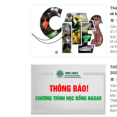
Thô
về 
đượ
Căn
31/1
quý,
tế c
và 
động
TH
202
Viện
tra
Môi 
TN&M
gian
Nam,