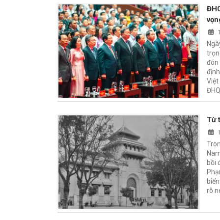
ĐHQ
vọn
Ngày
trọn
đón 
định
Việt
ĐHQG
Từ 
Tron
Nam 
bồi 
Phạm
biến
rõ n