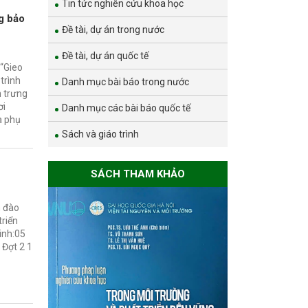
Tin tức nghiên cứu khoa học
ng bảo
Đề tài, dự án trong nước
Đề tài, dự án quốc tế
 “Gieo
trình
Danh mục bài báo trong nước
n trưng
ơi
Danh mục các bài báo quốc tế
a phụ
Sách và giáo trình
SÁCH THAM KHẢO
h đào
triển
inh:05
 Đợt 2 1