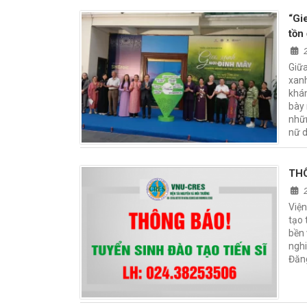
“Gi
tồn
Giữa
xanh
khám
bày 
nhữn
nữ d
Viện
tạo 
bền 
nghi
Đăn