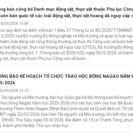
ng báo công bố Danh mục động vật, thực vật thuộc Phụ lục Côn
buôn bán quốc tế các loài động vật, thực vật hoang dã nguy cấp 
c Hội nghị các quốc gia thành viên CITES lần thứ 20 thông qua
16/03/2026 15:56
 cứ quy định tại điểm d khoản 1 Điều 37 Thông tư số 85/2025/TTBNNMT
2/2025 của Bộ trưởng Bộ Nông nghiệp và Môi trường về quản lý loài ngu
 hiếm, loài động vật rừng thông thường và thực thi Công ước về buôn bá
ác loài động vật, thực vật hoang dã nguy cấp (CITES); Bộ trưởng Bộ Nôn
Môi trường công bố: 1. Thông báo số 2026/032, ngày 05/3/2026, về Dan
 vật, thực vật thuộc Phụ lục Công ước về buôn …
ÔNG BÁO KẾ HOẠCH TỔ CHỨC TRAO HỌC BỔNG NAGAO NĂM 
5-2026
05/03/2026 15:12
 Tài nguyên và Môi trường, Đại học Quốc gia Hà Nội thông báo Kế hoạch 
o Học bổng Nagao năm học 2025-2026 cho các học viên cao học đã đượ
trường Thiên nhiên Nagao (Nhật Bản) phê duyệt và Quyết định số 73/QĐ
T ngày 25/02/2026 của Viện Tài nguyên và Môi trường, chi tiết như sa
: 09h00, Thứ Sáu, ngày 03/4/2026. Địa điểm: số 19 Lê Thánh Tông, ph
 thành phố Hà Nội. Thủ tục nhận học …