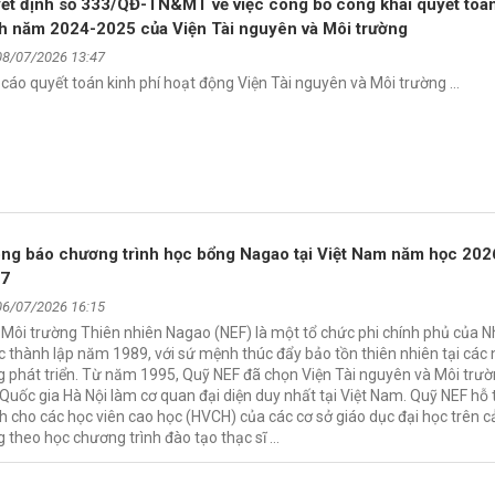
ết định số 333/QĐ-TN&MT về việc công bố công khai quyết toá
h năm 2024-2025 của Viện Tài nguyên và Môi trường
08/07/2026 13:47
cáo quyết toán kinh phí hoạt động Viện Tài nguyên và Môi trường …
ng báo chương trình học bổng Nagao tại Việt Nam năm học 202
27
06/07/2026 16:15
Môi trường Thiên nhiên Nagao (NEF) là một tổ chức phi chính phủ của 
 thành lập năm 1989, với sứ mệnh thúc đẩy bảo tồn thiên nhiên tại các
 phát triển. Từ năm 1995, Quỹ NEF đã chọn Viện Tài nguyên và Môi trườ
Quốc gia Hà Nội làm cơ quan đại diện duy nhất tại Việt Nam. Quỹ NEF hỗ t
h cho các học viên cao học (HVCH) của các cơ sở giáo dục đại học trên 
 theo học chương trình đào tạo thạc sĩ …