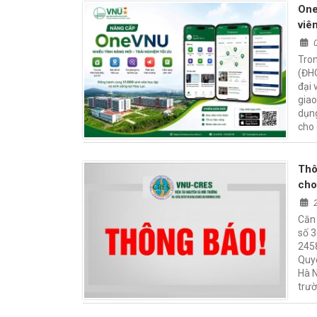
One
viê
Tron
(ĐHQ
đại 
giao
dụng
cho
Thô
cho
Căn 
số 
245
Quy
Hà N
trườ