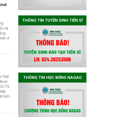
Nagao tại Việt Nam
khát
năm học 2026-
2027
THÔNG TIN TUYỂN SINH TIẾN SĨ
ong
Thông báo về việc
6) và
họp Tiểu ban
hẳng
tiên ở
chuyên môn đánh
giá hồ sơ chuyên
môn cho các thí
sinh dự tuyển
nghiên cứu sinh
đợt 1 năm 2026
c Việt
THÔNG TIN HỌC BỔNG NAGAO
 được
Thông báo danh
 GS.TS
sách thí sinh đủ
tiếp
điều kiện dự tuyển
ết tinh
Chương trình đào
tạo tiến sĩ chuyên
ngành Môi trường