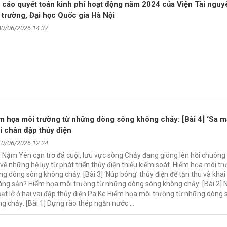
 cáo quyết toán kinh phí hoạt động năm 2024 của Viện Tài nguy
 trường, Đại học Quốc gia Hà Nội
30/06/2026 14:37
m họa môi trường từ những dòng sông không chảy: [Bài 4] ‘Sa m
i chân đập thủy điện
10/06/2026 12:24
 Nậm Yên cạn trơ đá cuội, lưu vực sông Chảy đang gióng lên hồi chuông
về những hệ lụy từ phát triển thủy điện thiếu kiểm soát. Hiểm họa môi tr
g dòng sông không chảy: [Bài 3] ‘Núp bóng’ thủy điện để tận thu và khai
ng sản? Hiểm họa môi trường từ những dòng sông không chảy: [Bài 2] N
sạt lở ở hai vai đập thủy điện Pa Ke Hiểm họa môi trường từ những dòng
g chảy: [Bài 1] Dựng rào thép ngăn nước …