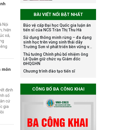
danh nghề nghiệp
inh
chuyên môn dùng
BÀI VIẾT NỔI BẬT NHẤT
chung trong
ĐHQGHN
à Nội
Bảo vệ cấp Đại học Quốc gia luận án
tiến sĩ của NCS Trần Thị Thu Hà
, hiện
úc xá,
Sử dụng thông minh rừng – đa dạng
Bảo vệ luận án tiến
ứng
sinh học trên vùng sinh thái dãy
sĩ của NCS Trương
iêng
Trường Sơn vì phát triển bền vững và
Mạnh Tuấn
ứng phó với biến đổi khí hậu
Thủ tướng Chính phủ bổ nhiệm ông
Lê Quân giữ chức vụ Giám đốc
ĐHQGHN
n môn
Chương trình đào tạo tiến sĩ
Bảo vệ luận án tiến
sĩ của NCS Nguyễn
CÔNG BỐ BA CÔNG KHAI
yết định
Thế Thông
nh số
Căn cứ
c gia
Môi
Thông báo chương
trình học bổng