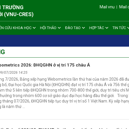
ÔI TRƯỜNG
Mail vnu
Mail 
ỘI (VNU-CRES)
ÊN CỨU KHOA HỌC
HỘI THẢO
ĐÀO TẠO
HỢP TÁC
TIN TỨC
NG
ometrics 2026: ĐHQGHN ở vị trí 175 châu Á
09/07/2026 14:25
ng 7/2026, Bảng xếp hạng Webometrics lần thứ hai của năm 2026 đã đ
 bố, Đại học Quốc gia Hà Nội (ĐHQGHN) đạt vị trí 175 châu Á và 756 thế g
ăm thứ 5 liên tiếp ĐHQGHN trong nhóm 700-800 thế giới, duy trì tiêu chí 
hưởng trong nhóm 600 cơ sở giáo dục đại học hàng đầu thế giới. Trong 
 tháng 07/2026, ĐHQGHN tiếp tục duy trì vị trí số 1 Việt Nam. Kỳ xếp hạ
g là năm thứ …