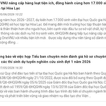
VNU nâng cấp hàng loạt tiện ích, đồng hành cùng hơn 17.000 s
n tại Hòa Lạc
05/06/2026 10:22
g năm học 2026–2027, dự kiến hơn 17.000 sinh viên Đại học Quốc gia H
GHN) sẽ học tập tại Hòa Lạc. Để mang đến môi trường học tập thuận tiện
và thân thiện hơn cho người học, bên cạnh việc đầu tư cơ sở vật chất, ký t
 thông và các dịch vụ hỗ trợ sinh viên, ĐHQGHN đang tiếp tục nâng cấp 
 OneVNU với nhiều tiện ích mới. Được xây dựng như nền tảng số dành r
 cộng đồng …
ng báo về việc họp Tiểu ban chuyên môn đánh giá hồ sơ chuyê
 các thí sinh dự tuyển nghiên cứu sinh đợt 1 năm 2026
27/05/2026 16:30
cứ Quy chế đào tạo tiến sĩ tại Đại học Quốc gia Hà Nội ban hành theo Qu
3638/QĐ-ĐHQGHN ngày 21/10/2022, được sửa đổi bổ sung theo Quyết đị
8/QĐ-ĐHQGHN ngày 05/6/2025 của Giám đốc Đại học Quốc gia Hà Nội; 
ết định số 1959/QĐ-ĐHQGHN ngày 13/6/2018 của Giám đốc Đại học Quố
ội về việc ban hành chương trình đào tạo trình độ tiến sĩ chuyên ngành 
ng và phát triển bền vững và giao nhiệm vụ đào tạo cho Viện …