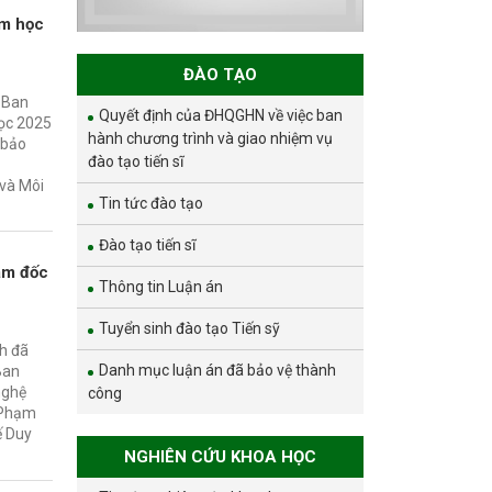
và phát triển bền
ăm học
vững đợt 1 năm
2026
ĐÀO TẠO
, Ban
Quyết định của ĐHQGHN về việc ban
ọc 2025
hành chương trình và giao nhiệm vụ
 bảo
đào tạo tiến sĩ
 và Môi
Tin tức đào tạo
Đào tạo tiến sĩ
ám đốc
Thông tin Luận án
Tuyển sinh đào tạo Tiến sỹ
nh đã
Danh mục luận án đã bảo vệ thành
Ban
nghệ
công
ủ Phạm
ế Duy
NGHIÊN CỨU KHOA HỌC