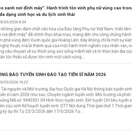
eo xanh nơi đỉnh mây”: Hành trình tôn vinh phụ nữ vùng cao tro
 đa dạng sinh học và du lịch sinh thái
28/03/2026 8:54
 không gian đậm chất văn hóa của Bảo tàng Phụ nữ Việt Nam, triển lãm
 nơi đỉnh mây” đã chính thức khai mạc, mang đến cho công chúng hành 
 phá vùng đệm Vườn quốc gia Hoàng Liên. Đây không chỉ là một sự kiệ
nghệ thuật, mà là thành quả của một hành trình nghiên cứu nhân văn, n
g câu chuyện về sự thích ứng, sức sống mãnh liệt và tri thức bản địa củ
ân tộc thiểu số được tôn vinh một cách xứng …
THÔNG BÁO TUYỂN SINH ĐÀO TẠO TIẾN SĨ NĂM 2026
20/03/2026 16:25
 Tài nguyên và Môi trường, Đại học Quốc gia Hà Nội thông báo tuyển sin
tiến sĩ năm 2026 như sau: Chuyên ngành tuyển sinh: Môi trường và phát 
vững Mã số: 9440301.04 Hình thức tuyển sinh: Xét tuyển Chỉ tiêu tuyển s
ên cứu sinh Kế hoạch tuyển sinh: STT Nội dung Thời gian Đợt 1 Thời gian
g ký dự thi Từ 23/3/2026 đến 17/5/2026 Từ …