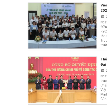
Việ
202
Ngày
Điề
- 20
tồn 
Trươ
trườ
Thủ
Đại
Ngày
trao
Chấ
Việt
Min
Cùng