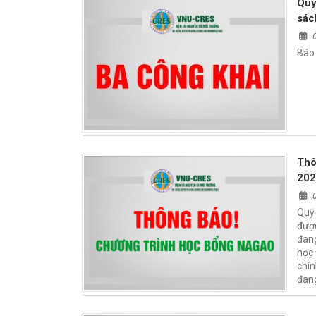
Quy
sác
Báo 
Thô
20
Quỹ 
được
đang
học 
chín
đang