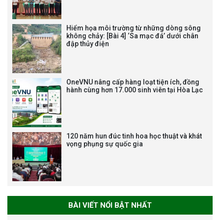
NHẬN HUÂN CHƯƠNG LAO
ĐỘNG HẠNG BA
Hiểm họa môi trường từ những dòng sông
không chảy: [Bài 4] ‘Sa mạc đá’ dưới chân
đập thủy điện
Tạm dừng công tác tuyển dụng
viên chức, người lao động các
vị trí việc làm chức danh nghề
OneVNU nâng cấp hàng loạt tiện ích, đồng
nghiệp chuyên môn dùng
hành cùng hơn 17.000 sinh viên tại Hòa Lạc
chung trong ĐHQGHN
120 năm hun đúc tinh hoa học thuật và khát
vọng phụng sự quốc gia
Bảo vệ luận án tiến sĩ của NCS
Trương Mạnh Tuấn
BÀI VIẾT NỔI BẬT NHẤT