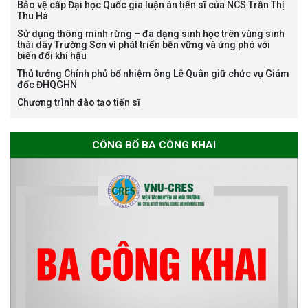
Bảo vệ cấp Đại học Quốc gia luận án tiến sĩ của NCS Trần Thị
Thu Hà
Bảo vệ luận án tiến sĩ của NCS
Sử dụng thông minh rừng – đa dạng sinh học trên vùng sinh
Nguyễn Thế Thông
thái dãy Trường Sơn vì phát triển bền vững và ứng phó với
biến đổi khí hậu
Thủ tướng Chính phủ bổ nhiệm ông Lê Quân giữ chức vụ Giám
đốc ĐHQGHN
Chương trình đào tạo tiến sĩ
Thông báo chương trình học
CÔNG BỐ BA CÔNG KHAI
bổng Nagao tại Việt Nam năm
học 2026-2027
Thông báo về việc họp Tiểu
ban chuyên môn đánh giá hồ
sơ chuyên môn cho các thí sinh
dự tuyển nghiên cứu sinh đợt 1
năm 2026