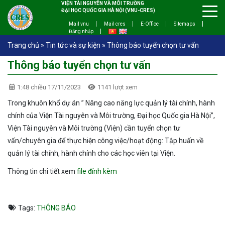
VIỆN TÀI NGUYÊN VÀ MÔI TRƯỜNG
ĐẠI HỌC QUỐC GIA HÀ NỘI (VNU-CRES)
Mail vnu
Mail cres
E-Office
Sitemaps
Đăng nhập
Trang chủ
»
Tin tức và sự kiện
»
Thông báo tuyển chọn tư vấn
Thông báo tuyển chọn tư vấn
1:48 chiều 17/11/2023
1141 lượt xem
Trong khuôn khổ dự án ” Nâng cao năng lực quản lý tài chính, hành
chính của Viện Tài nguyên và Môi trường, Đại học Quốc gia Hà Nội”,
Viện Tài nguyên và Môi trường (Viện) cần tuyển chọn tư
vấn/chuyên gia để thực hiện công việc/hoạt động: Tập huấn về
quản lý tài chính, hành chính cho các học viên tại Viện.
Thông tin chi tiết xem
file đính kèm
Tags:
THÔNG BÁO