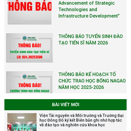
Advancement of Strategic
Technologies and
Infrastructure Development”
THÔNG BÁO TUYỂN SINH ĐÀO
TẠO TIẾN SĨ NĂM 2026
THÔNG BÁO KẾ HOẠCH TỔ
CHỨC TRAO HỌC BỔNG NAGAO
NĂM HỌC 2025-2026
BÀI VIẾT MỚI
THƯ CẢM ƠN LỄ KỶ NIỆM 40
Viện Tài nguyên và Môi trường và Trường Đại
NĂM XÂY DỰNG VÀ PHÁT TRIỂN
học Đông Đô ký kết Biên bản ghi nhớ hợp tác
về đào tạo và nghiên cứu khoa học
VIỆN (1985-2025) VÀ ĐÓN