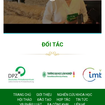
ĐỐI TÁC
TRANG CHỦ
GIỚI THIỆU
NGHIÊN CỨU KHOA HỌC
HỘI THẢO
ĐÀO TẠO
HỢP TÁC
TIN TỨC
VB PHÁP LUẬT
BA CÔNG KHAI
LIÊN HỆ