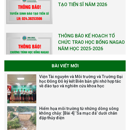
TẠO TIẾN SĨ NĂM 2026
THÔNG BÁO KẾ HOẠCH TỔ
CHỨC TRAO HỌC BỔNG NAGAO
NĂM HỌC 2025-2026
BÀI VIẾT MỚI
THƯ CẢM ƠN LỄ KỶ NIỆM 40
Viện Tài nguyên và Môi trường và Trường Đại
NĂM XÂY DỰNG VÀ PHÁT TRIỂN
học Đông Đô ký kết Biên bản ghi nhớ hợp tác
về đào tạo và nghiên cứu khoa học
VIỆN (1985-2025) VÀ ĐÓN
NHẬN HUÂN CHƯƠNG LAO
ĐỘNG HẠNG BA
Hiểm họa môi trường từ những dòng sông
không chảy: [Bài 4] ‘Sa mạc đá’ dưới chân
đập thủy điện
Tạm dừng công tác tuyển dụng