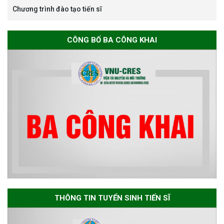
Chương trình đào tạo tiến sĩ
Thông báo chương trình học
CÔNG BỐ BA CÔNG KHAI
bổng Nagao tại Việt Nam năm
học 2026-2027
Thông báo về việc họp Tiểu
ban chuyên môn đánh giá hồ
sơ chuyên môn cho các thí sinh
dự tuyển nghiên cứu sinh đợt 1
năm 2026
Thông báo danh sách thí sinh
đủ điều kiện dự tuyển Chương
THÔNG TIN TUYỂN SINH TIẾN SĨ
trình đào tạo tiến sĩ chuyên
ngành Môi trường và phát triển
bền vững đợt 1 năm 2026