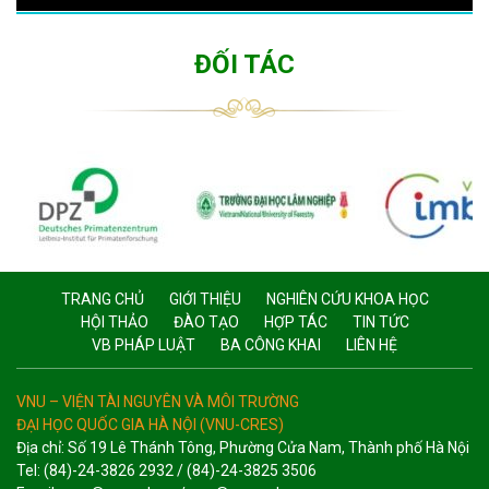
ĐỐI TÁC
TRANG CHỦ
GIỚI THIỆU
NGHIÊN CỨU KHOA HỌC
HỘI THẢO
ĐÀO TẠO
HỢP TÁC
TIN TỨC
VB PHÁP LUẬT
BA CÔNG KHAI
LIÊN HỆ
VNU – VIỆN TÀI NGUYÊN VÀ MÔI TRƯỜNG
ĐẠI HỌC QUỐC GIA HÀ NỘI (VNU-CRES)
Địa chỉ: Số 19 Lê Thánh Tông, Phường Cửa Nam, Thành phố Hà Nội
Tel: (84)-24-3826 2932 / (84)-24-3825 3506