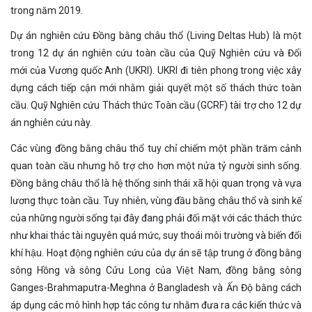
trong năm 2019.
Dự án nghiên cứu Đồng bằng châu thổ (Living Deltas Hub) là một
trong 12 dự án nghiên cứu toàn cầu của Quỹ Nghiên cứu và Đổi
mới của Vương quốc Anh (UKRI). UKRI đi tiên phong trong việc xây
dựng cách tiếp cận mới nhằm giải quyết một số thách thức toàn
cầu. Quỹ Nghiên cứu Thách thức Toàn cầu (GCRF) tài trợ cho 12 dự
án nghiên cứu này.
Các vùng đồng bằng châu thổ tuy chỉ chiếm một phần trăm cảnh
quan toàn cầu nhưng hỗ trợ cho hơn một nửa tỷ người sinh sống.
Đồng bằng châu thổ là hệ thống sinh thái xã hội quan trọng và vựa
lương thực toàn cầu. Tuy nhiên, vùng đầu bằng châu thổ và sinh kế
của những người sống tại đây đang phải đối mặt với các thách thức
như khai thác tài nguyên quá mức, suy thoái môi trường và biến đổi
khí hậu. Hoạt động nghiên cứu của dự án sẽ tập trung ở đồng bằng
sông Hồng và sông Cửu Long của Việt Nam, đồng bằng sông
Ganges-Brahmaputra-Meghna ở Bangladesh và Ấn Độ bằng cách
áp dụng các mô hình hợp tác công tư nhằm đưa ra các kiến thức và