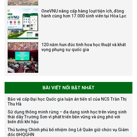
viên chức, người lao động các
vị trí việc làm chức danh nghề
OneVNU nâng cấp hàng loạt tiện ích, đồng
nghiệp chuyên môn dùng
hành cùng hơn 17.000 sinh viên tại Hòa Lạc
chung trong ĐHQGHN
120 năm hun đúc tinh hoa học thuật và khát
vọng phụng sự quốc gia
Bảo vệ luận án tiến sĩ của NCS
Trương Mạnh Tuấn
BÀI VIẾT NỔI BẬT NHẤT
Bảo vệ cấp Đại học Quốc gia luận án tiến sĩ của NCS Trần Thị
Thu Hà
Bảo vệ luận án tiến sĩ của NCS
Sử dụng thông minh rừng – đa dạng sinh học trên vùng sinh
Nguyễn Thế Thông
thái dãy Trường Sơn vì phát triển bền vững và ứng phó với
biến đổi khí hậu
Thủ tướng Chính phủ bổ nhiệm ông Lê Quân giữ chức vụ Giám
đốc ĐHQGHN