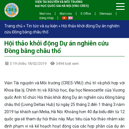
VIỆN TÀI NGUYÊN VÀ MÔI TRƯỜNG
ĐẠI HỌC QUỐC GIA HÀ NỘI (VNU-CRES)
Mail vnu
Mail cres
E-Office
Sitemaps
Đăng nhập
Trang chủ
»
Tin tức và sự kiện
»
Hội thảo khởi động Dự án nghiên
cứu Đồng bằng châu thổ
Hội thảo khởi động Dự án nghiên cứu
Đồng bằng châu thổ
3:19 chiều 18/02/2019
3494 lượt xem
Viện Tài nguyên và Môi trường (CRES-VNU) chủ trì và phối hợp với
Khoa Địa lý, Chính trị và Xã hội học, Đại học Newscattle của Vương
quốc Anh tổ chức Hội thảo khởi động Dự án nghiên cứu Đồng bằng
châu thổ (Living Deltas Hub) từ ngày 25 tháng 2 đến 1 tháng 3 năm
2019 tại khách sạn Melia, Hà Nội. Khoảng hơn 40 đại biểu đến từ 12
quốc gia sẽ tham dự hội thảo này. Mục tiêu của hội thảo nhằm xác
định phạm vi và kế hoạch hoạt động của các hợp phần của dự án