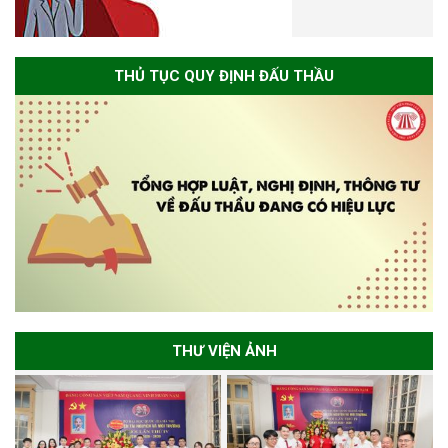
THỦ TỤC QUY ĐỊNH ĐẤU THẦU
THƯ VIỆN ẢNH