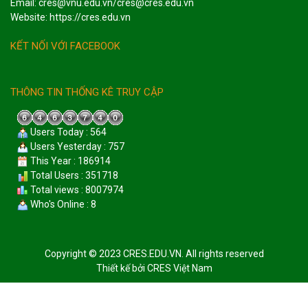
Email: cres@vnu.edu.vn/cres@cres.edu.vn
Website: https://cres.edu.vn
KẾT NỐI VỚI FACEBOOK
THÔNG TIN THỐNG KÊ TRUY CẬP
Users Today : 564
Users Yesterday : 757
This Year : 186914
Total Users : 351718
Total views : 8007974
Who's Online : 8
Copyright © 2023 CRES.EDU.VN. All rights reserved
Thiết kế bởi
CRES Việt Nam