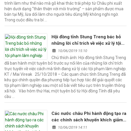
trình làm như thế nào mà gỗ khai thác trái phép từ Châu phi xuất
hiện dưới dạng “thân thiện với môi trường” – sản phẩm được mua
bán tại Mỹ, lừa dối làm cho người tiêu dùng Mỹ không nghi ngờ.
Trong cuộc điều tra bí …
Hội đồng tỉnh Stung Treng bác bỏ
những lời chỉ trích về việc xử lý tội
phạm lâm nghiệp
10/06/2019 15:10
Chú thích ảnh: Hội đồng tỉnh Stung Treng
đã ban hành một tuyên bố trước sự nổi lên của những lời chỉ trích
trực tuyến về việc cách mà tỉnh đang xử lý các tội phạm lâm nghiệp.
KT / Mai Vireak 25/10/2018 – Các quan chức tỉnh Stung Treng đã
kêu gọi chính quyền địa phương tiếp tục hợp tác để giải quyết các
tội phạm lâm nghiệp sau một số bài viết tiêu cực trên truyền thông
xã hội. Vào hôm thứ Hai, một tuyên bố từ Hội đồng Tỉnh đã yêu
cầu …
Các nước châu Phi hành động tạo ra
các chính sách khuyến khích giảm
khai thác gỗ bất hợp pháp thông qua
10/06/2019 14:11