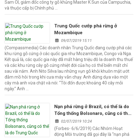
Sam Ol, giám đốc công ty gỗ khủng Master K Sun của Campuchia,
và thuộc cấp bị Chính phủ …
Trung Quốc cướp phá rừng ở
Mozambique
09/07/2019 15:11
(Compassmedia) Các doanh nhân Trung Quốc đang cướp phá các
khu rừng gỗ cứng ở các quốc gia như Mozambique, Congo và Nga.
Kết quả là, các quốc gia này đã mất hàng triệu đô la doanh thu thuế
và các khu rừng cây gỗ cứng nhiệt đới của họ có thể biến mất chỉ
sau vài năm. Anh Nito Silva lau những vụn gỗ khỏi khuôn mặt ướt
đẫm mồ hôi trong khi cưa máy vẫn chạy. Anh đứng dựa vào một
cây mà anh vừa chặt và nói: “Tôi đốn được khoảng 40 cây mỗi
ngày.” Anh …
Nạn phá rừng ở Brazil, có thể là do
Tổng thống Bolsonaro, cũng có thể
là do Trung Quốc
02/07/2019 10:24
(Forbes- 6/6/2019) Các Nhóm Hoạt
động Môi trường đã gọi đây là “nạn phá