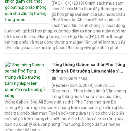
nhu cầu thị trường trong nước
(FAO- 16/5/2019) Chính sách mua sắm
công là chìa khóa thúc đẩy thương mại
gỗ hợp pháp Đại diện của sáu nước châu
Phi đã họp tại Abidjan để thảo luận về
cách thức đấu tranh chống lại hoạt động
buôn bán gỗ bất hợp pháp, cuộc họp diễn ra trong hai ngày dưới sự
hỗ trợ của tổ chức Nông Lương Liên Hợp Quốc (FAO). Khai thác gỗ
bất hợp pháp và hoạt động thương mại gắn liền với nó làm suy yếu
tiềm năng của các khu rừng Châu Phi trong việc góp phần phát …
Tổng thống Gabon sa thải Phó Tổng
thống và Bộ trưởng Lâm nghiệp vì
liên quan đến vụ bê bối gỗ cứng
10/06/2019 11:03
(Reuters- 22/05/2019) LIBREVILLE
(Reuters) – Theo thông tin từ Văn phòng
Tổng thống hôm thứ tư vừa qua, Tổng
thống Gabon- ông Ali Bongo đã sa thải Phó Tổng thống và Bộ
trưởng Bộ Lâm nghiệp, sau khi hàng trăm container gỗ cẩm bị khai
thác trái phép biến mất. Tuyên bố không đưa ra lý do cho việc biến
mất số gỗ trên nhưng cho biết thời điểm hiện tại các khu rừng này
dưới sự quản lý của văn phòng Thủ tướng. Bongo đã hứa hẹn sẽ
trừng phạt bất cứ ai …