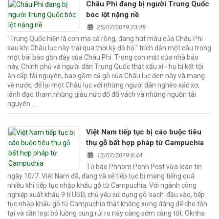
Châu Phi đang bị người Trung Quốc
bóc lột nặng nề
25/07/2019 23:48
"Trung Quốc hiện là con ma cà rồng, đang hút máu của Châu Phi
sau khi Châu lục này trải qua thời kỳ đô hộ." trích dẫn một câu trong
một bài báo gần đây của Châu Phi. Trong con mắt của nhà báo
này, Chính phủ và người dân Trung Quốc thật xấu xí - họ bị kết tội
ăn cấp tài nguyên, bao gồm cả gỗ của Châu lục đen này và mang
về nước, để lại một Châu lục với những người dân nghèo xác xơ,
lãnh đạo tham nhũng giàu nức đố đổ vách và những nguồn tài
nguyên …
Việt Nam tiếp tục bị cáo buộc tiêu
thụ gỗ bất hợp pháp từ Campuchia
12/07/2019 8:44
Tờ báo Phnom Penh Post vừa loan tin
ngày 10/7. Việt Nam đã, đang và sẽ tiếp tục bị mang tiếng quá
nhiều khi tiếp tục nhập khẩu gỗ từ Campuchia. Với ngành công
nghiệp xuất khẩu 9 tỉ USD, chủ yếu sử dụng gỗ 'sạch' đầu vào, tiếp
tục nhập khẩu gỗ từ Campuchia thật không xứng đáng để cho tồn
tại và cần loại bỏ luồng cung rủi ro này càng sớm càng tốt. Oknha