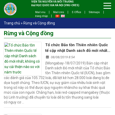
VIỆN TÀI NGUYÊN VÀ MÔI TRƯỜNG
ĐẠI HỌC QUỐC GIA HÀ NỘI (VNU-CRES)
Mail vnu
Mail cres
E-Office
Sitemaps
Đăng nhập
Trang chủ
»
Rừng và Cộng đồng
Rừng và Cộng đồng
Tổ chức Bảo tồn Thiên nhiên Quốc
tế cập nhật Danh sách đỏ mới nhất,
không có sự cải thiện nào so với
08/08/2019 8:54
năm trước
(Mongabay-18/07/2019) Bản cập nhật
Danh sách Đỏ mới nhất của Tổ chức Bảo
tồn Thiên nhiên Quốc tế (IUCN), bao gồm
các đánh giá của 105.732 loài, đã liệt kê hơn 28.000 loài đang bị đe
dọa tuyệt chủng. Theo IUCN, sự suy giảm của nhiều loài sinh vật
trong số này có thể được quy nguyên nhâncho sự khai thác quá
mức của con người. Chẳng hạn, loài red-capped mangabey (thuộc
bộ Linh trưởng) đã chuyển từ loài dễ bị tổn thương sang loài
có nguy cơ …