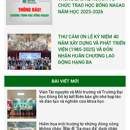
CHỨC TRAO HỌC BỔNG NAGAO
NĂM HỌC 2025-2026
THƯ CẢM ƠN LỄ KỶ NIỆM 40
NĂM XÂY DỰNG VÀ PHÁT TRIỂN
VIỆN (1985-2025) VÀ ĐÓN
NHẬN HUÂN CHƯƠNG LAO
ĐỘNG HẠNG BA
BÀI VIẾT MỚI
Tạm dừng công tác tuyển dụng
Viện Tài nguyên và Môi trường và Trường Đại
viên chức, người lao động các
học Đông Đô ký kết Biên bản ghi nhớ hợp tác
về đào tạo và nghiên cứu khoa học
vị trí việc làm chức danh nghề
nghiệp chuyên môn dùng
chung trong ĐHQGHN
Hiểm họa môi trường từ những dòng sông
không chảy: [Bài 4] ‘Sa mạc đá’ dưới chân