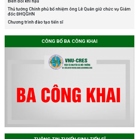
biến đổi khí hậu
Thủ tướng Chính phủ bổ nhiệm ông Lê Quân giữ chức vụ Giám
đốc ĐHQGHN
Chương trình đào tạo tiến sĩ
Thông báo về việc họp Tiểu
ban chuyên môn đánh giá hồ
sơ chuyên môn cho các thí sinh
CÔNG BỐ BA CÔNG KHAI
dự tuyển nghiên cứu sinh đợt 1
năm 2026
Thông báo danh sách thí sinh
đủ điều kiện dự tuyển Chương
trình đào tạo tiến sĩ chuyên
ngành Môi trường và phát triển
bền vững đợt 1 năm 2026
The International Conference
EME 2026 on “Earth, Mine and