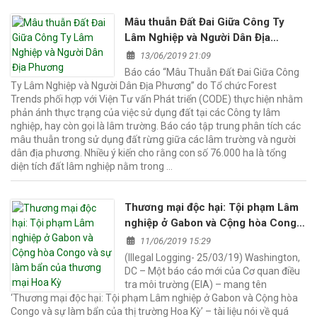
Mâu thuẫn Đất Đai Giữa Công Ty
Lâm Nghiệp và Người Dân Địa
Phương
13/06/2019 21:09
Báo cáo “Mâu Thuẫn Đất Đai Giữa Công
Ty Lâm Nghiệp và Người Dân Địa Phương” do Tổ chức Forest
Trends phối hợp với Viện Tư vấn Phát triển (CODE) thực hiện nhằm
phản ánh thực trạng của việc sử dụng đất tại các Công ty lâm
nghiệp, hay còn gọi là lâm trường. Báo cáo tập trung phân tích các
mâu thuẫn trong sử dụng đất rừng giữa các lâm trường và người
dân địa phương. Nhiều ý kiến cho rằng con số 76.000 ha là tổng
diện tích đất lâm nghiệp nằm trong …
Thương mại độc hại: Tội phạm Lâm
nghiệp ở Gabon và Cộng hòa Congo
và sự làm bẩn của thương mại Hoa
11/06/2019 15:29
Kỳ
(Illegal Logging- 25/03/19) Washington,
DC – Một báo cáo mới của Cơ quan điều
tra môi trường (EIA) – mang tên
‘Thương mại độc hại: Tội phạm Lâm nghiệp ở Gabon và Cộng hòa
Congo và sự làm bẩn của thị trường Hoa Kỳ’ – tài liệu nói về quá