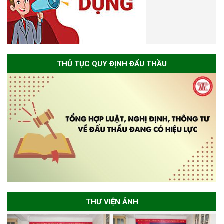
THỦ TỤC QUY ĐỊNH ĐẤU THẦU
THƯ VIỆN ẢNH