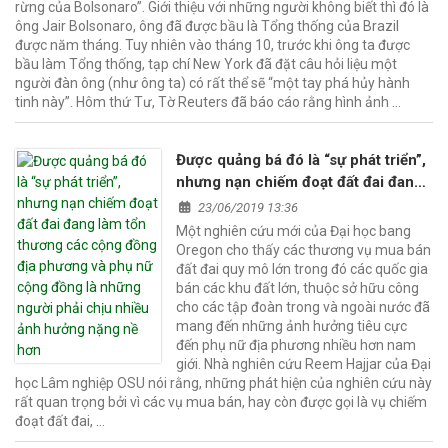
rừng của Bolsonaro”. Giới thiệu với những người không biết thì đó là
ông Jair Bolsonaro, ông đã được bầu là Tổng thống của Brazil
được năm tháng. Tuy nhiên vào tháng 10, trước khi ông ta được
bầu làm Tổng thống, tạp chí New York đã đặt câu hỏi liệu một
người đàn ông (như ông ta) có rất thể sẽ “một tay phá hủy hành
tinh này”. Hôm thứ Tư, Tờ Reuters đã báo cáo rằng hình ảnh …
Được quảng bá đó là “sự phát triển”,
nhưng nạn chiếm đoạt đất đai đang
làm tổn thương các cộng đồng địa
23/06/2019 13:36
phương và phụ nữ cộng đồng là
Một nghiên cứu mới của Đại học bang
những người phải chịu nhiều ảnh
Oregon cho thấy các thương vụ mua bán
hưởng nặng nề hơn
đất đai quy mô lớn trong đó các quốc gia
bán các khu đất lớn, thuộc sở hữu công
cho các tập đoàn trong và ngoài nước đã
mang đến những ảnh hưởng tiêu cực
đến phụ nữ địa phương nhiều hơn nam
giới. Nhà nghiên cứu Reem Hajjar của Đại
học Lâm nghiệp OSU nói rằng, những phát hiện của nghiên cứu này
rất quan trọng bởi vì các vụ mua bán, hay còn được gọi là vụ chiếm
đoạt đất đai, …