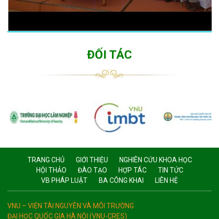
ĐỐI TÁC
TRANG CHỦ
GIỚI THIỆU
NGHIÊN CỨU KHOA HỌC
HỘI THẢO
ĐÀO TẠO
HỢP TÁC
TIN TỨC
VB PHÁP LUẬT
BA CÔNG KHAI
LIÊN HỆ
VNU – VIỆN TÀI NGUYÊN VÀ MÔI TRƯỜNG
ĐẠI HỌC QUỐC GIA HÀ NỘI (VNU-CRES)