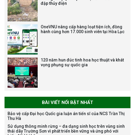
đập thủy điện
Bảo vệ luận án tiến sĩ của NCS
Trương Mạnh Tuấn
OneVNU nâng cấp hàng loạt tiện ích, đồng
hành cùng hơn 17.000 sinh viên tại Hòa Lạc
120 năm hun đúc tinh hoa học thuật và khát
vọng phụng sự quốc gia
Bảo vệ luận án tiến sĩ của NCS
Nguyễn Thế Thông
BÀI VIẾT NỔI BẬT NHẤT
Bảo vệ cấp Đại học Quốc gia luận án tiến sĩ của NCS Trần Thị
Thu Hà
Thông báo chương trình học
Sử dụng thông minh rừng – đa dạng sinh học trên vùng sinh
bổng Nagao tại Việt Nam năm
thái dãy Trường Sơn vì phát triển bền vững và ứng phó với
học 2026-2027