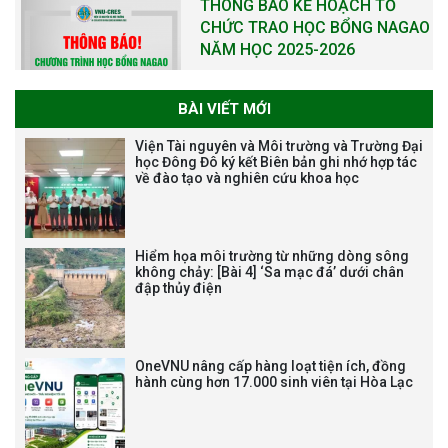
THÔNG BÁO KẾ HOẠCH TỔ
CHỨC TRAO HỌC BỔNG NAGAO
NĂM HỌC 2025-2026
BÀI VIẾT MỚI
THƯ CẢM ƠN LỄ KỶ NIỆM 40
Viện Tài nguyên và Môi trường và Trường Đại
NĂM XÂY DỰNG VÀ PHÁT TRIỂN
học Đông Đô ký kết Biên bản ghi nhớ hợp tác
về đào tạo và nghiên cứu khoa học
VIỆN (1985-2025) VÀ ĐÓN
NHẬN HUÂN CHƯƠNG LAO
ĐỘNG HẠNG BA
Hiểm họa môi trường từ những dòng sông
không chảy: [Bài 4] ‘Sa mạc đá’ dưới chân
đập thủy điện
Tạm dừng công tác tuyển dụng
viên chức, người lao động các
vị trí việc làm chức danh nghề
OneVNU nâng cấp hàng loạt tiện ích, đồng
nghiệp chuyên môn dùng
hành cùng hơn 17.000 sinh viên tại Hòa Lạc
chung trong ĐHQGHN