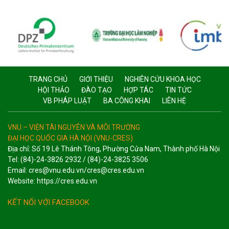
TRANG CHỦ
GIỚI THIỆU
NGHIÊN CỨU KHOA HỌC
HỘI THẢO
ĐÀO TẠO
HỢP TÁC
TIN TỨC
VB PHÁP LUẬT
BA CÔNG KHAI
LIÊN HỆ
VNU – VIỆN TÀI NGUYÊN VÀ MÔI TRƯỜNG
ĐẠI HỌC QUỐC GIA HÀ NỘI (VNU-CRES)
Địa chỉ: Số 19 Lê Thánh Tông, Phường Cửa Nam, Thành phố Hà Nội
Tel: (84)-24-3826 2932 / (84)-24-3825 3506
Email: cres@vnu.edu.vn/cres@cres.edu.vn
Website: https://cres.edu.vn
KẾT NỐI VỚI FACEBOOK