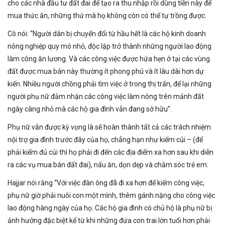
cho các nhà đầu tư đất đai để tạo ra thu nhập rồi dùng tiền này để
mua thức ăn, những thứ mà họ không còn có thể tự trồng được.
Cô nói: “Người dân bị chuyển đổi từ hầu hết là các hộ kinh doanh
nông nghiệp quy mô nhỏ, độc lập trở thành những người lao động
làm công ăn lương. Và các công việc được hứa hẹn ở tại các vùng
đất được mua bán này thường ít phong phú và ít lâu dài hơn dự
kiến. Nhiều người chồng phải tìm việc ở trong thị trấn, để lại những
người phụ nữ đảm nhận các công việc làm nông trên mảnh đất
ngày càng nhỏ mà các hộ gia đình vẫn đang sở hữu”.
Phụ nữ vẫn được kỳ vọng là sẽ hoàn thành tất cả các trách nhiệm
nội trợ gia đình trước đây của họ, chẳng hạn như kiếm củi – (để
phải kiếm đủ củi thì họ phải đi đến các địa điểm xa hơn sau khi diễn
ra các vụ mua bán đất đai), nấu ăn, dọn dẹp và chăm sóc trẻ em.
Hajjar nói rằng “Với việc đàn ông đã đi xa hơn để kiếm công việc,
phụ nữ giờ phải nuôi con một mình, thêm gánh nặng cho công việc
lao động hàng ngày của họ. Các hộ gia đình có chủ hộ là phụ nữ bị
ảnh hưởng đặc biệt kể từ khi những đứa con trai lớn tuổi hơn phải