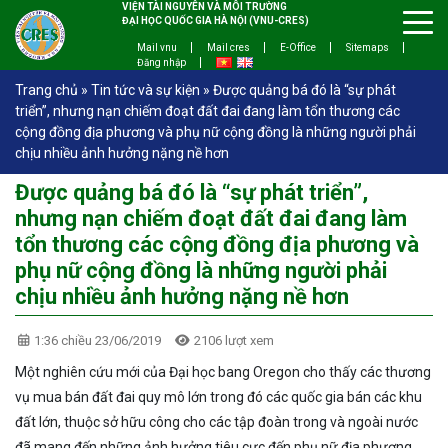
VIỆN TÀI NGUYÊN VÀ MÔI TRƯỜNG
ĐẠI HỌC QUỐC GIA HÀ NỘI (VNU-CRES)
Mail vnu
Mail cres
E-Office
Sitemaps
Đăng nhập
Trang chủ
»
Tin tức và sự kiện
»
Được quảng bá đó là “sự phát
triển”, nhưng nạn chiếm đoạt đất đai đang làm tổn thương các
cộng đồng địa phương và phụ nữ cộng đồng là những người phải
chịu nhiều ảnh hưởng nặng nề hơn
Được quảng bá đó là “sự phát triển”,
nhưng nạn chiếm đoạt đất đai đang làm
tổn thương các cộng đồng địa phương và
phụ nữ cộng đồng là những người phải
chịu nhiều ảnh hưởng nặng nề hơn
1:36 chiều 23/06/2019
2106 lượt xem
Một nghiên cứu mới của Đại học bang Oregon cho thấy các thương
vụ mua bán đất đai quy mô lớn trong đó các quốc gia bán các khu
đất lớn, thuộc sở hữu công cho các tập đoàn trong và ngoài nước
đã mang đến những ảnh hưởng tiêu cực đến phụ nữ địa phương