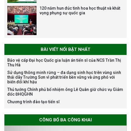
120 năm hun đúc tinh hoa học thuật và khát
vọng phụng sự quốc gia
Bảo vệ luận án tiến sĩ của NCS
Trương Mạnh Tuấn
BÀI VIẾT NỔI BẬT NHẤT
Bảo vệ cấp Đại học Quốc gia luận án tiến sĩ của NCS Trần Thị
Thu Hà
Bảo vệ luận án tiến sĩ của NCS
Sử dụng thông minh rừng – đa dạng sinh học trên vùng sinh
Nguyễn Thế Thông
thái dãy Trường Sơn vì phát triển bền vững và ứng phó với
biến đổi khí hậu
Thủ tướng Chính phủ bổ nhiệm ông Lê Quân giữ chức vụ Giám
đốc ĐHQGHN
Chương trình đào tạo tiến sĩ
Thông báo chương trình học
CÔNG BỐ BA CÔNG KHAI
bổng Nagao tại Việt Nam năm