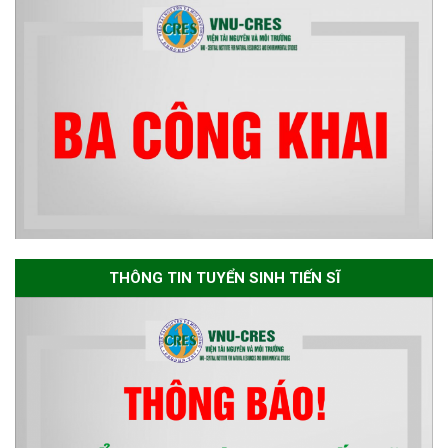
học 2026-2027
Thông báo về việc họp Tiểu
ban chuyên môn đánh giá hồ
sơ chuyên môn cho các thí sinh
dự tuyển nghiên cứu sinh đợt 1
năm 2026
Thông báo danh sách thí sinh
đủ điều kiện dự tuyển Chương
THÔNG TIN TUYỂN SINH TIẾN SĨ
trình đào tạo tiến sĩ chuyên
ngành Môi trường và phát triển
bền vững đợt 1 năm 2026