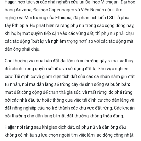
Hajjar, hợp tác với các nhà nghiên cứu tại Đại học Michigan, Đại học
bang Arizona, Đại học Copenhagen và Viện Nghiên cứu Lâm
nghiệp và Môi trường của Ethiopia, đã phân tích bốn LSLT ở phía
tây Ethiopia. Họ phát hiện ra rằng phụ nữ trong các cộng đồng này,
khi họ bị mất quyền tiếp cận vào các vùng đất, thì phụ nữ phải chịu
các tác động “bất lợi và nghiêm trọng hơn” so với các tác động mà
đàn ông phải chịu.
Các thương vụ mua bán đất đai lớn có xu hướng gây ra ba sự thay
đổi chính trong quyền sở hữu và sử dụng đất tại khu vực nghiên
cứu: Tái định cư và giảm diện tích đất của các cá nhân nắm giữ đất
tư nhân, nơi mà dân làng sẽ trồng cây để sinh sống và buôn bán;
mất đất công cộng để chăn thả gia súc; và mất rừng, do phá rừng
bởi các nhà đầu tư hoặc thông qua việc tái định cư cho dân làng và
đất nông nghiệp của họ trở thành các khu vực đất rừng. Các khoản
bồi thường cho dân làng bị mất đất thường không thỏa đáng.
Hajjar nói rằng sau khi giao dịch đất, cả phụ nữ và đàn ông đều
không có nhiều sự lựa chọn ngoài tìm việc làm lao động công nhật