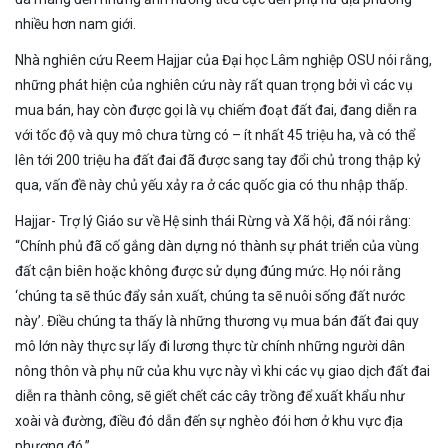
nhiều hơn nam giới.
Nhà nghiên cứu Reem Hajjar của Đại học Lâm nghiệp OSU nói rằng,
những phát hiện của nghiên cứu này rất quan trọng bởi vì các vụ
mua bán, hay còn được gọi là vụ chiếm đoạt đất đai, đang diễn ra
với tốc độ và quy mô chưa từng có – ít nhất 45 triệu ha, và có thể
lên tới 200 triệu ha đất đai đã được sang tay đổi chủ trong thập kỷ
qua, vấn đề này chủ yếu xảy ra ở các quốc gia có thu nhập thấp.
Hajjar- Trợ lý Giáo sư về Hệ sinh thái Rừng và Xã hội, đã nói rằng:
“Chính phủ đã cố gắng dàn dựng nó thành sự phát triển của vùng
đất cận biên hoặc không được sử dụng đúng mức. Họ nói rằng
‘chúng ta sẽ thúc đẩy sản xuất, chúng ta sẽ nuôi sống đất nước
này’. Điều chúng ta thấy là những thương vụ mua bán đất đai quy
mô lớn này thực sự lấy đi lương thực từ chính những người dân
nông thôn và phụ nữ của khu vực này vì khi các vụ giao dịch đất đai
diễn ra thành công, sẽ giết chết các cây trồng để xuất khẩu như
xoài và đường, điều đó dẫn đến sự nghèo đói hơn ở khu vực địa
phương đó.”