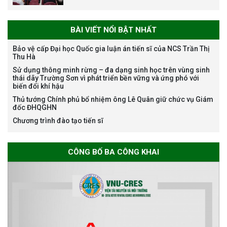
BÀI VIẾT NỔI BẬT NHẤT
Bảo vệ cấp Đại học Quốc gia luận án tiến sĩ của NCS Trần Thị
Thu Hà
Thông báo chương trình học
Sử dụng thông minh rừng – đa dạng sinh học trên vùng sinh
bổng Nagao tại Việt Nam năm
thái dãy Trường Sơn vì phát triển bền vững và ứng phó với
học 2026-2027
biến đổi khí hậu
Thủ tướng Chính phủ bổ nhiệm ông Lê Quân giữ chức vụ Giám
đốc ĐHQGHN
Chương trình đào tạo tiến sĩ
Thông báo về việc họp Tiểu
ban chuyên môn đánh giá hồ
sơ chuyên môn cho các thí sinh
CÔNG BỐ BA CÔNG KHAI
dự tuyển nghiên cứu sinh đợt 1
năm 2026
Thông báo danh sách thí sinh
đủ điều kiện dự tuyển Chương
trình đào tạo tiến sĩ chuyên