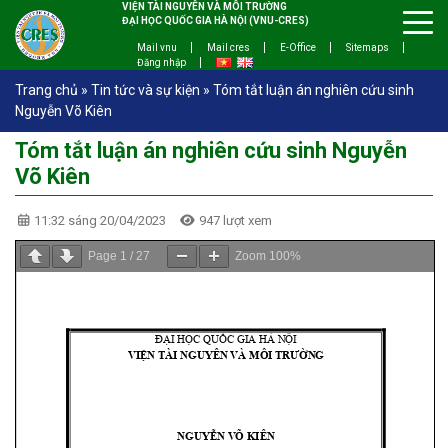
VIỆN TÀI NGUYÊN VÀ MÔI TRƯỜNG
ĐẠI HỌC QUỐC GIA HÀ NỘI (VNU-CRES)
Mail vnu
Mail cres
E-Office
Sitemaps
Đăng nhập
Trang chủ
»
Tin tức và sự kiện
»
Tóm tắt luận án nghiên cứu sinh
Nguyễn Võ Kiên
Tóm tắt luận án nghiên cứu sinh Nguyễn
Võ Kiên
11:32 sáng 20/04/2023
947 lượt xem
Page
1
/
27
Zoom
100%