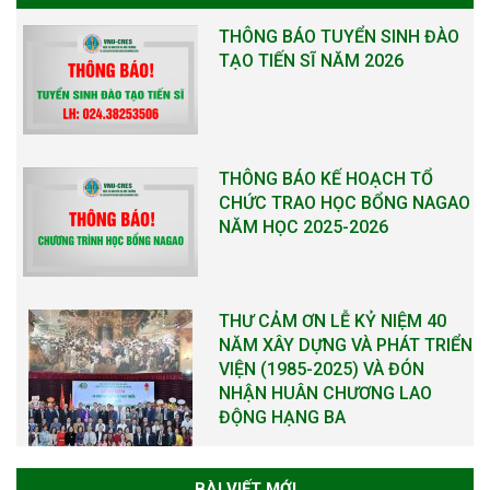
THÔNG BÁO TUYỂN SINH ĐÀO
TẠO TIẾN SĨ NĂM 2026
THÔNG BÁO KẾ HOẠCH TỔ
CHỨC TRAO HỌC BỔNG NAGAO
NĂM HỌC 2025-2026
THƯ CẢM ƠN LỄ KỶ NIỆM 40
NĂM XÂY DỰNG VÀ PHÁT TRIỂN
VIỆN (1985-2025) VÀ ĐÓN
NHẬN HUÂN CHƯƠNG LAO
ĐỘNG HẠNG BA
BÀI VIẾT MỚI