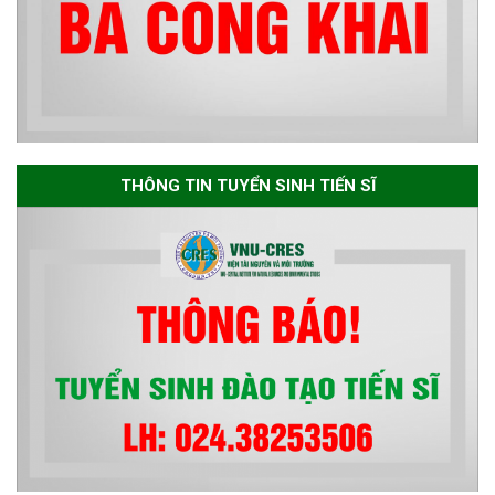
ngành Môi trường và phát triển
bền vững đợt 1 năm 2026
The International Conference
EME 2026 on “Earth, Mine and
THÔNG TIN TUYỂN SINH TIẾN SĨ
Environmental Sciences for the
Advancement of Strategic
Technologies and
Infrastructure Development”