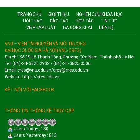
TRANG CHỦ
GIỚI THIỆU
NGHIÊN CỨU KHOA HỌC
HỘI THẢO
ĐÀO TẠO
HỢP TÁC
TIN TỨC
VB PHÁP LUẬT
BA CÔNG KHAI
LIÊN HỆ
VNU – VIỆN TÀI NGUYÊN VÀ MÔI TRƯỜNG
ĐẠI HỌC QUỐC GIA HÀ NỘI (VNU-CRES)
Địa chỉ: Số 19 Lê Thánh Tông, Phường Cửa Nam, Thành phố Hà Nội
Tel: (84)-24-3826 2932 / (84)-24-3825 3506
Email: cres@vnu.edu.vn/cres@cres.edu.vn
Website: https://cres.edu.vn
KẾT NỐI VỚI FACEBOOK
THÔNG TIN THỐNG KÊ TRUY CẬP
Users Today : 130
Users Yesterday : 813