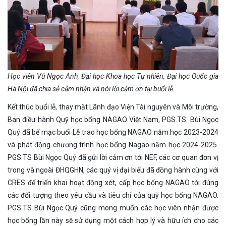
Học viên Vũ Ngọc Anh,
Đại học Khoa học Tự nhiên, Đại học Quốc gia
Hà Nội đã chia sẻ cảm nhận và nói lời cảm ơn tại buổi lễ.
Kết thúc buổi lễ, thay mặt Lãnh đạo Viện Tài nguyên và Môi trường,
Ban điều hành Quỹ học bổng NAGAO Việt Nam, PGS.TS. Bùi Ngọc
Quý đã bế mạc buổi Lễ trao học bổng NAGAO năm học 2023-2024
và phát động chương trình học bổng Nagao năm học 2024-2025.
PGS.TS Bùi Ngọc Quý đã gửi lời cảm ơn tới NEF, các cơ quan đơn vị
trong và ngoài ĐHQGHN, các quý vị đại biểu đã đồng hành cùng với
CRES để triển khai hoạt động xét, cấp học bổng NAGAO tới đúng
các đối tượng theo yêu cầu và tiêu chí của quỹ học bổng NAGAO.
PGS.TS Bùi Ngọc Quý cũng mong muốn các học viên nhận được
học bổng lần này sẽ sử dụng một cách hợp lý và hữu ích cho các