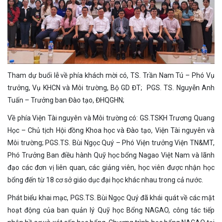
Tham dự buổi lễ về phía khách mời có, TS. Trần Nam Tú – Phó Vụ
trưởng, Vụ KHCN và Môi trường, Bộ GD ĐT; PGS. TS. Nguyễn Anh
Tuấn – Trưởng ban Đào tạo, ĐHQGHN;
Về phía Viện Tài nguyên và Môi trường có: GS.TSKH Trương Quang
Học – Chủ tịch Hội đồng Khoa học và Đào tạo, Viện Tài nguyên và
Môi trường; PGS.TS. Bùi Ngọc Quý – Phó Viện trưởng Viện TN&MT,
Phó Trưởng Ban điều hành Quỹ học bổng Nagao Việt Nam và lãnh
đạo các đơn vị liên quan, các giảng viên, học viên được nhận học
bổng đến từ 18 cơ sở giáo dục đại học khác nhau trong cả nước.
Phát biểu khai mạc, PGS.TS. Bùi Ngọc Quý đã khái quát về các mặt
hoạt động của ban quản lý Quỹ học Bổng NAGAO, công tác tiếp