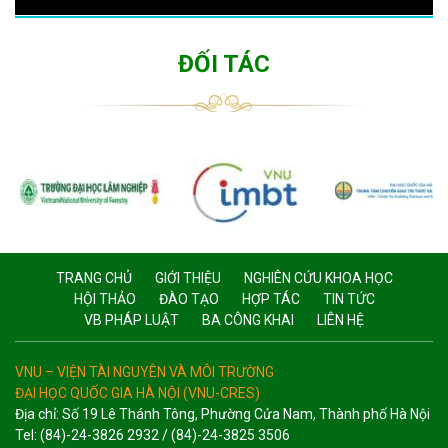
ĐỐI TÁC
TRANG CHỦ
GIỚI THIỆU
NGHIÊN CỨU KHOA HỌC
HỘI THẢO
ĐÀO TẠO
HỢP TÁC
TIN TỨC
VB PHÁP LUẬT
BA CÔNG KHAI
LIÊN HỆ
VNU – VIỆN TÀI NGUYÊN VÀ MÔI TRƯỜNG
ĐẠI HỌC QUỐC GIA HÀ NỘI (VNU-CRES)
Địa chỉ: Số 19 Lê Thánh Tông, Phường Cửa Nam, Thành phố Hà Nội
Tel: (84)-24-3826 2932 / (84)-24-3825 3506