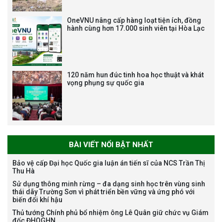
Trương Mạnh Tuấn
OneVNU nâng cấp hàng loạt tiện ích, đồng
hành cùng hơn 17.000 sinh viên tại Hòa Lạc
120 năm hun đúc tinh hoa học thuật và khát
vọng phụng sự quốc gia
Bảo vệ luận án tiến sĩ của NCS
Nguyễn Thế Thông
BÀI VIẾT NỔI BẬT NHẤT
Bảo vệ cấp Đại học Quốc gia luận án tiến sĩ của NCS Trần Thị
Thu Hà
Thông báo chương trình học
Sử dụng thông minh rừng – đa dạng sinh học trên vùng sinh
bổng Nagao tại Việt Nam năm
thái dãy Trường Sơn vì phát triển bền vững và ứng phó với
học 2026-2027
biến đổi khí hậu
Thủ tướng Chính phủ bổ nhiệm ông Lê Quân giữ chức vụ Giám
đốc ĐHQGHN