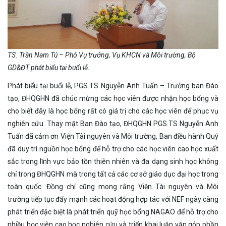
TS. Trần Nam Tú – Phó Vụ trưởng, Vụ KHCN và Môi trường, Bộ
GD&ĐT phát biểu tại buổi lễ.
Phát biểu tại buổi lễ, PGS.TS Nguyễn Anh Tuấn – Trưởng ban Đào
tạo, ĐHQGHN đã chúc mừng các học viên được nhận học bổng và
cho biết đây là học bổng rất có giá trị cho các học viên để phục vụ
nghiên cứu. Thay mặt Ban Đào tạo, ĐHQGHN PGS.TS Nguyễn Anh
Tuấn đã cảm ơn Viện Tài nguyên và Môi trường, Ban điều hành Quỹ
đã duy trì nguồn học bổng để hỗ trợ cho các học viên cao học xuất
sắc trong lĩnh vực bảo tồn thiên nhiên và đa dạng sinh học không
chỉ trong ĐHQGHN mà trong tất cả các cơ sở giáo dục đại học trong
toàn quốc. Đồng chí cũng mong rằng Viện Tài nguyên và Môi
trường tiếp tục đẩy mạnh các hoạt động hợp tác với NEF ngày càng
phát triển đặc biệt là phát triển quỹ học bổng NAGAO để hỗ trợ cho
nhiều học viên cao học nghiên cứu và triển khai luận văn góp phần