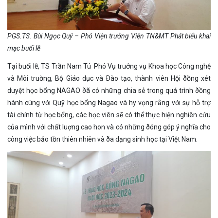
PGS.TS. Bùi Ngọc Quý – Phó Viện trưởng Viện TN&MT Phát biểu khai
mạc buổi lễ
Tại buổi lễ, TS Trần Nam Tú  Phó Vụ truởng vụ Khoa học Công nghệ
và Môi truờng, Bộ Giáo dục và Ðào tạo, thành viên Hội ðồng xét
duyệt học bổng NAGAO ðã có những chia sẻ trong quá trình ðồng
hành cùng với Quỹ học bổng Nagao và hy vọng rằng với sự hỗ trợ
tài chính từ học bổng, các học viên sẽ có thể thực hiện nghiên cứu
của mình với chất luợng cao hon và có những ðóng góp ý nghĩa cho
công việc bảo tồn thiên nhiên và ða dạng sinh học tại Việt Nam.