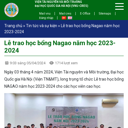
VIỆN TÀI NGUYÊN VÀ MÔI TRƯỜNG
ĐẠI HỌC QUỐC GIA HÀ NỘI (VNU-CRES)
Mail vnu
Mail cres
E-Office
Sitemaps
Đăng nhập
Trang chủ
»
Tin tức và sự kiện
»
Lễ trao học bổng Nagao năm học
2023-2024
Lễ trao học bổng Nagao năm học 2023-
2024
9:03 sáng 05/04/2024
1714 lượt xem
Ngày 03 tháng 4 năm 2024, Viện Tài nguyên và Môi trường, Đại học
Quốc gia Hà Nội (Viện TN&MT), long trọng tổ chức Lễ trao học bổng
NAGAO năm học 2023-2024 cho các học viên cao học.