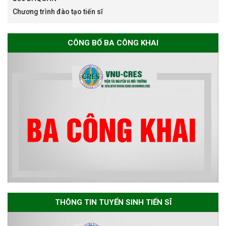
Chương trình đào tạo tiến sĩ
Thông báo về việc họp Tiểu
ban chuyên môn đánh giá hồ
sơ chuyên môn cho các thí sinh
CÔNG BỐ BA CÔNG KHAI
dự tuyển nghiên cứu sinh đợt 1
năm 2026
Thông báo danh sách thí sinh
đủ điều kiện dự tuyển Chương
trình đào tạo tiến sĩ chuyên
ngành Môi trường và phát triển
bền vững đợt 1 năm 2026
The International Conference
EME 2026 on “Earth, Mine and
THÔNG TIN TUYỂN SINH TIẾN SĨ
Environmental Sciences for the
Advancement of Strategic