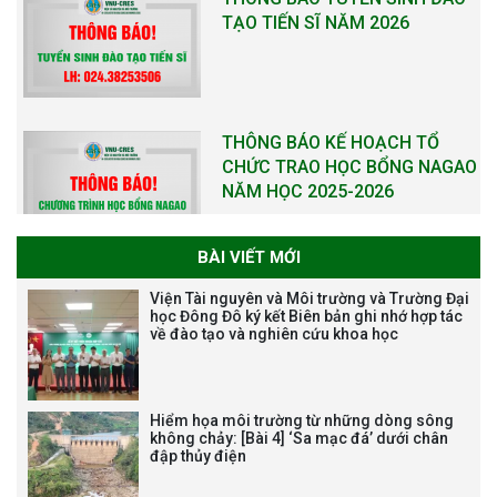
THƯ CẢM ƠN LỄ KỶ NIỆM 40
NĂM XÂY DỰNG VÀ PHÁT TRIỂN
VIỆN (1985-2025) VÀ ĐÓN
NHẬN HUÂN CHƯƠNG LAO
ĐỘNG HẠNG BA
BÀI VIẾT MỚI
Tạm dừng công tác tuyển dụng
Viện Tài nguyên và Môi trường và Trường Đại
viên chức, người lao động các
học Đông Đô ký kết Biên bản ghi nhớ hợp tác
về đào tạo và nghiên cứu khoa học
vị trí việc làm chức danh nghề
nghiệp chuyên môn dùng
chung trong ĐHQGHN
Hiểm họa môi trường từ những dòng sông
không chảy: [Bài 4] ‘Sa mạc đá’ dưới chân
đập thủy điện
Bảo vệ luận án tiến sĩ của NCS