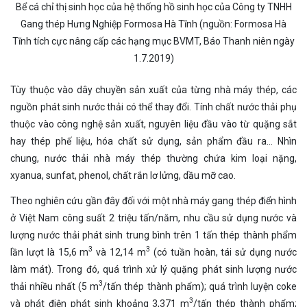
Bể cá chỉ thị sinh học của hệ thống hồ sinh học của Công ty TNHH
Gang thép Hưng Nghiệp Formosa Hà Tĩnh (nguồn: Formosa Hà
Tĩnh tích cực nâng cấp các hạng mục BVMT, Báo Thanh niên ngày
1.7.2019)
Tùy thuộc vào dây chuyền sản xuất của từng nhà máy thép, các
nguồn phát sinh nước thải có thể thay đổi. Tính chất nước thải phụ
thuộc vào công nghệ sản xuất, nguyên liệu đầu vào từ quặng sắt
hay thép phế liệu, hóa chất sử dụng, sản phẩm đầu ra… Nhìn
chung, nước thải nhà máy thép thường chứa kim loại nặng,
xyanua, sunfat, phenol, chất rắn lơ lửng, dầu mỡ cao.
Theo nghiên cứu gần đây đối với một nhà máy gang thép điển hình
ở Việt Nam công suất 2 triệu tấn/năm, nhu cầu sử dụng nước và
lượng nước thải phát sinh trung bình trên 1 tấn thép thành phẩm
3
3
lần lượt là 15,6 m
và 12,14 m
(có tuần hoàn, tái sử dụng nước
làm mát). Trong đó, quá trình xử lý quặng phát sinh lượng nước
3
thải nhiều nhất (5 m
/tấn thép thành phẩm); quá trình luyện coke
3
và phát điện phát sinh khoảng 3,371 m
/tấn thép thành phẩm;