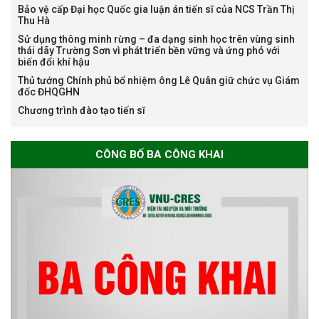
Bảo vệ cấp Đại học Quốc gia luận án tiến sĩ của NCS Trần Thị
Thu Hà
Bảo vệ luận án tiến sĩ của NCS
Sử dụng thông minh rừng – đa dạng sinh học trên vùng sinh
Nguyễn Thế Thông
thái dãy Trường Sơn vì phát triển bền vững và ứng phó với
biến đổi khí hậu
Thủ tướng Chính phủ bổ nhiệm ông Lê Quân giữ chức vụ Giám
đốc ĐHQGHN
Chương trình đào tạo tiến sĩ
Thông báo chương trình học
CÔNG BỐ BA CÔNG KHAI
bổng Nagao tại Việt Nam năm
học 2026-2027
Thông báo về việc họp Tiểu
ban chuyên môn đánh giá hồ
sơ chuyên môn cho các thí sinh
dự tuyển nghiên cứu sinh đợt 1
năm 2026