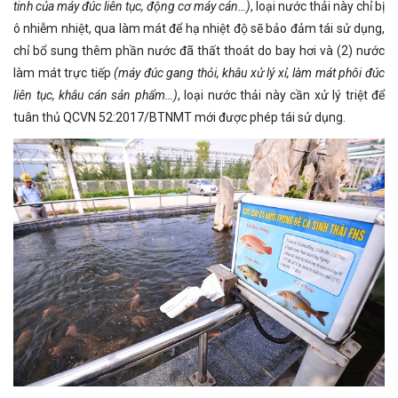
tinh của máy đúc liên tục, động cơ máy cán…)
,
loại nước thải này chỉ bị
ô nhiễm nhiệt, qua làm mát để hạ nhiệt độ sẽ bảo đảm tái sử dụng,
chỉ bổ sung thêm phần nước đã thất thoát do bay hơi và (2) nước
làm mát trực tiếp
(máy đúc gang thỏi, khâu xử lý xỉ, làm mát phôi đúc
liên tục, khâu cán sản phẩm…)
,
loại nước thải này cần xử lý triệt để
tuân thủ QCVN 52:2017/BTNMT mới được phép tái sử dụng.