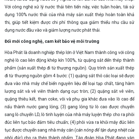
Với công nghệ xử lý nước thải tiên tiến này, việc tuần hoàn, tái sử
dụng 100% nước thải của nhà máy sản xuất thép hoàn toàn khả
thi, giúp tiết kiệm được chi phí thông qua giảm thiểu nhu cầu sử
dụng nước đầu vào và giảm lượng nước phát thải.
Đổi mới công nghệ, cam kết bảo vệ môi trường
Hòa Phát là doanh nghiệp thép lớn ở Việt Nam thành công với công
nghệ lò cao liên động khép kín 100%, từ quặng sắt đến thép thành
phẩm (sản xuất thép đi từ thượng nguồn). Quy trình sản xuất thép
đi từ thượng nguồn gồm 4 bước: (1) quặng sắt thô các loại sẽ được
đưa vào nhà máy chế biến nguyên liệu để loại tạp chất, tăng hàm
lượng sắt và vê viên thành dạng cục tròn; (2) quặng sắt vê viên,
quặng thiêu kết, than coke, vôi và phụ gia khác đưa vào lò cao để
nấu thành nước gang lỏng; (3) gang lỏng từ lò cao được chuyển
sang lò chuyển LD, lò tinh luyện của nhà máy luyện thép cho ra phôi
đúc liên tục bảo đảm tiêu chuẩn; (4) phôi vừa ra khỏi máy đúc liên
tục được chuyển sang nhà máy cán (
cán nóng để tận dụng nhiệt của
phôi đúc
) cho ra thép thành phẩm. Tập đoàn Hòa Phát đang vận