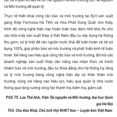
tục và truyền số liệu về Sở Tài nguyên và Môi trường, Bộ Tài Nguyên
và Môi trường để quản lý.
Thực tế triển khai công tác bảo vệ môi trường tại KLH sản xuất
gang thép Formosa Hà Tĩnh và Hòa Phát Dung Quất cho thấy,
trình độ công nghệ hiện nay hoàn toàn bảo đảm tính khả thi cho
các nhà máy sản xuất thép ở Việt Nam đầu tư xây dựng hệ thống
thu gom, xử lý triệt để các nguồn nước thải để tuần hoàn và tái sử
dụng 100%, góp phần bảo vệ môi trường và phát triển kinh tế tuần
hoàn. Để nâng cao hiệu quả công tác bảo vệ môi trường, đòi hỏi các
doanh nghiệp sản xuất thép cần nâng cao nhận thức và trách
nhiệm bảo vệ môi trường, đầu tư thỏa đáng cho hệ thống hạ tầng
xử lý môi trường bằng công nghệ hiện đại và thân thiện môi
trường; cùng với nâng cao hiệu lực, hiệu quả quản lý nhà nước
thông qua tăng cường công tác thanh tra, kiểm tra, giám sát.
PGS.TS. Lưu Thế Anh, Viện Tài nguyên và Môi trường, Đại học Quốc
gia Hà Nội
ThS. Chu Đức Khải, Chủ tịch Hội KHKT Đúc – Luyện kim Việt Nam