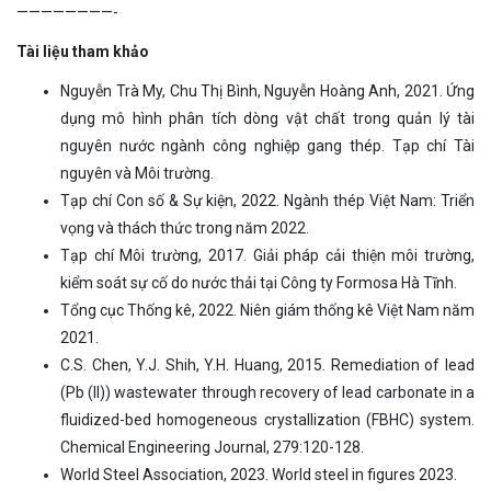
————————-
Tài liệu tham khảo
Nguyễn Trà My, Chu Thị Bình, Nguyễn Hoàng Anh, 2021. Ứng
dụng mô hình phân tích dòng vật chất trong quản lý tài
nguyên nước ngành công nghiệp gang thép. Tạp chí Tài
nguyên và Môi trường.
Tạp chí Con số & Sự kiện, 2022. Ngành thép Việt Nam: Triển
vọng và thách thức trong năm 2022.
Tạp chí Môi trường, 2017. Giải pháp cải thiện môi trường,
kiểm soát sự cố do nước thải tại Công ty Formosa Hà Tĩnh.
Tổng cục Thống kê, 2022. Niên giám thống kê Việt Nam năm
2021.
C.S. Chen, Y.J. Shih, Y.H. Huang, 2015. Remediation of lead
(Pb (II)) wastewater through recovery of lead carbonate in a
fluidized-bed homogeneous crystallization (FBHC) system.
Chemical Engineering Journal, 279:120-128.
World Steel Association, 2023. World steel in figures 2023.