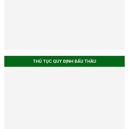
THỦ TỤC QUY ĐỊNH ĐẤU THẦU