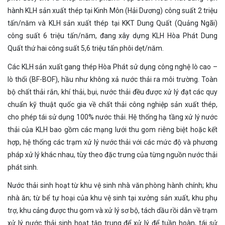
hành KLH sản xuất thép tại Kinh Môn (Hải Dương) công suất 2 triệu
tấn/năm và KLH sản xuất thép tại KKT Dung Quất (Quảng Ngãi)
công suất 6 triệu tấn/năm, đang xây dựng KLH Hòa Phát Dung
Quất thứ hai công suất 5,6 triệu tấn phôi dẹt/năm.
Các KLH sản xuất gang thép Hòa Phát sử dụng công nghệ lò cao –
lò thổi (BF-BOF), hầu như không xả nước thải ra môi trường. Toàn
bộ chất thải rắn, khí thải, bụi, nước thải đều được xử lý đạt các quy
chuẩn kỹ thuật quốc gia về chất thải công nghiệp sản xuất thép,
cho phép tái sử dụng 100% nước thải. Hệ thống hạ tầng xử lý nước
thải của KLH bao gồm các mạng lưới thu gom riêng biệt hoặc kết
hợp, hệ thống các trạm xử lý nước thải với các mức độ và phương
pháp xử lý khác nhau, tùy theo đặc trưng của từng nguồn nước thải
phát sinh.
Nước thải sinh hoạt từ khu vệ sinh nhà văn phòng hành chính; khu
nhà ăn; từ bể tự hoại của khu vệ sinh tại xưởng sản xuất, khu phụ
trợ, khu cảng được thu gom và xử lý sơ bộ, tách dầu rồi dẫn về trạm
xử lý nước thải sinh hoạt tập trung để xử lý để tuần hoàn, tái sử