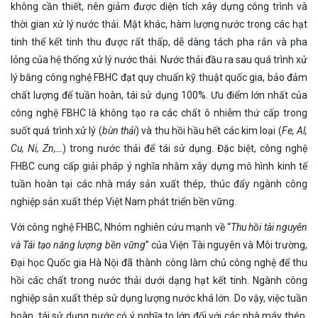
không cần thiết, nên giảm được diện tích xây dựng công trình và
thời gian xử lý nước thải. Mặt khác, hàm lượng nước trong các hạt
tinh thể kết tinh thu được rất thấp, dễ dàng tách pha rắn và pha
lỏng của hệ thống xử lý nước thải. Nước thải đầu ra sau quá trình xử
lý bằng công nghệ FBHC đạt quy chuẩn kỹ thuật quốc gia, bảo đảm
chất lượng để tuần hoàn, tái sử dụng 100%. Ưu điểm lớn nhất của
công nghệ FBHC là không tạo ra các chất ô nhiễm thứ cấp trong
suốt quá trình xử lý (
bùn thải
) và thu hồi hầu hết các kim loại (
Fe, Al,
Cu, Ni, Zn,…
) trong nước thải để tái sử dụng. Đặc biệt, công nghệ
FHBC cung cấp giải pháp ý nghĩa nhằm xây dựng mô hình kinh tế
tuần hoàn tại các nhà máy sản xuất thép, thúc đẩy ngành công
nghiệp sản xuất thép Việt Nam phát triển bền vững.
Với công nghệ FHBC, Nhóm nghiên cứu mạnh về “
Thu hồi tài nguyên
và Tái tạo năng lượng bền vững
” của Viện Tài nguyên và Môi trường,
Đại học Quốc gia Hà Nội đã thành công làm chủ công nghệ để thu
hồi các chất trong nước thải dưới dạng hạt kết tinh. Ngành công
nghiệp sản xuất thép sử dụng lượng nước khá lớn. Do vậy, việc tuần
hoàn, tái sử dụng nước có ý nghĩa to lớn đối với các nhà máy thép.