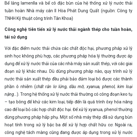
Bể lắng lamenlla và bể cô đặc bùn của hệ thống xử lý nước thải
tuần hoàn Nhà máy cán II Hòa Phát Dung Quất (nguồn: Công ty
TNHH Kỹ thuật công trình Tân Khoa)
Công nghệ tiên tiến xử lý nước thải ngành thép cho tuần hoàn,
tái sử dụng
Với đặc điểm nước thải chứa các chất độc hại, phương pháp xử lý
sinh học không phù hợp, các phương pháp hóa lý thường được áp
dụng để xử lý nước thải của các nhà máy sản xuất thép, với các giai
đoạn xử lý khác nhau. Dù dùng phương pháp nào, quy trình xử lý
nước thải sản xuất thép đều phải bảo đảm loại bỏ được các thành
phần ô nhiễm (
chất rắn lơ lửng, dầu mỡ, xyanua, phenol, kim loại
nặng…
). Trong hệ thống xử lý nước thải thường có công đoạn keo tụ
– tạo bông để khử các kim loại; tiếp đến là quá trình ôxy hóa nâng
cao để loại bỏ các hợp chất độc hại. Để xử lý xyanua, phenol thường
dùng phương pháp hấp phụ. Một số nhà máy thép đã sử dụng bùn
hoạt tính trong xử lý bậc ba để xử lý hợp chất hữu cơ. Ngoài ra,
công nghệ tách màng cũng đang được áp dụng trong xử lý nước