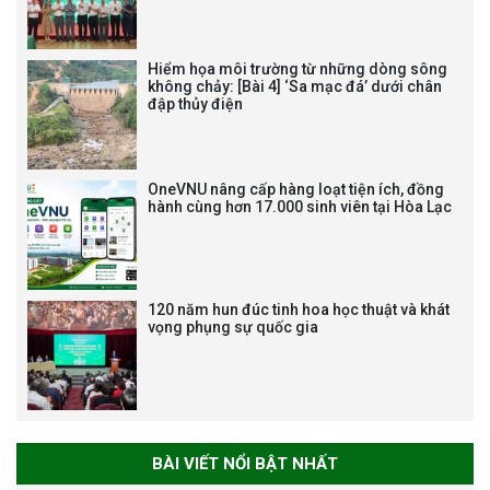
NHẬN HUÂN CHƯƠNG LAO
ĐỘNG HẠNG BA
Hiểm họa môi trường từ những dòng sông
không chảy: [Bài 4] ‘Sa mạc đá’ dưới chân
đập thủy điện
Tạm dừng công tác tuyển dụng
viên chức, người lao động các
vị trí việc làm chức danh nghề
OneVNU nâng cấp hàng loạt tiện ích, đồng
nghiệp chuyên môn dùng
hành cùng hơn 17.000 sinh viên tại Hòa Lạc
chung trong ĐHQGHN
120 năm hun đúc tinh hoa học thuật và khát
vọng phụng sự quốc gia
Bảo vệ luận án tiến sĩ của NCS
Trương Mạnh Tuấn
BÀI VIẾT NỔI BẬT NHẤT