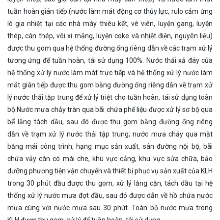
tuần hoàn gián tiếp (nước làm mát động cơ thủy lực, rulo cảm ứng
lò gia nhiệt tại các nhà máy thiêu kết, vê viên, luyện gang, luyện
thép, cán thép, vôi xi măng, luyện coke và nhiệt điện, nguyên liệu)
được thu gom qua hệ thống đường ống riêng dẫn về các trạm xử lý
tương ứng để tuần hoàn, tái sử dụng 100%. Nước thải xả đáy của
hệ thống xử lý nước làm mát trực tiếp và hệ thống xử lý nước làm
mát gián tiếp được thu gom bằng đường ống riêng dẫn về trạm xử
lý nước thải tập trung để xử lý triệt cho tuần hoàn, tái sử dụng toàn
bộ.Nước mưa chảy tràn qua bãi chứa phế liệu được xử lý sơ bộ qua
bể lắng tách dầu, sau đó được thu gom bằng đường ống riêng
dẫn về trạm xử lý nước thải tập trung; nước mưa chảy qua mặt
bằng mái công trình, hạng mục sản xuất, sân đường nội bộ, bãi
chứa vảy cán có mái che, khu vực cảng, khu vực sửa chữa, bảo
dưỡng phương tiện vận chuyển và thiết bị phục vụ sản xuất của KLH
trong 30 phút đầu được thu gom, xử lý lắng cặn, tách dầu tại hệ
thống xử lý nước mưa đợt đầu, sau đó được dẫn về hồ chứa nước
mưa cùng với nước mưa sau 30 phút. Toàn bộ nước mưa trong
KLH được thu gom, xử lý để tuần hoàn, tái sử dụng.