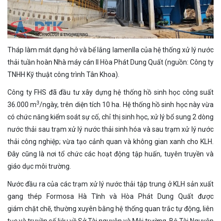
Tháp làm mát dạng hở và bể lắng lamenlla của hệ thống xử lý nước
thải tuần hoàn Nhà máy cán II Hòa Phát Dung Quất (nguồn: Công ty
TNHH Kỹ thuật công trình Tân Khoa).
Công ty FHS đã đầu tư xây dựng hệ thống hồ sinh học công suất
3
36.000 m
/ngày, trên diện tích 10 ha. Hệ thống hồ sinh học này vừa
có chức năng kiểm soát sự cố, chỉ thị sinh học, xử lý bổ sung 2 dòng
nước thải sau trạm xử lý nước thải sinh hóa và sau trạm xử lý nước
thải công nghiệp; vừa tạo cảnh quan và không gian xanh cho KLH.
Đây cũng là nơi tổ chức các hoạt động tập huấn, tuyên truyền và
giáo dục môi trường.
Nước đầu ra của các trạm xử lý nước thải tập trung ở KLH sản xuất
gang thép Formosa Hà Tĩnh và Hòa Phát Dung Quất được
giám chặt chẽ, thường xuyên bằng hệ thống quan trắc tự động, liên