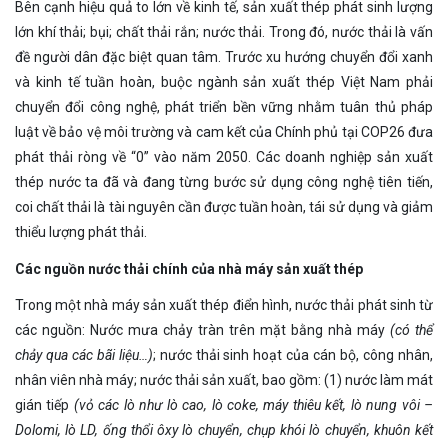
Bên cạnh hiệu quả to lớn về kinh tế, sản xuất thép phát sinh lượng
lớn khí thải; bụi; chất thải rắn; nước thải. Trong đó, nước thải là vấn
đề người dân đặc biệt quan tâm. Trước xu hướng chuyển đổi xanh
và kinh tế tuần hoàn, buộc ngành sản xuất thép Việt Nam phải
chuyển đổi công nghệ, phát triển bền vững nhằm tuân thủ pháp
luật về bảo vệ môi trường và cam kết của Chính phủ tại COP26 đưa
phát thải ròng về “0” vào năm 2050. Các doanh nghiệp sản xuất
thép nước ta đã và đang từng bước sử dụng công nghệ tiên tiến,
coi chất thải là tài nguyên cần được tuần hoàn, tái sử dụng và giảm
thiểu lượng phát thải.
Các nguồn nước thải chính của nhà máy sản xuất thép
Trong một nhà máy sản xuất thép điển hình, nước thải phát sinh từ
các nguồn: Nước mưa chảy tràn trên mặt bằng nhà máy
(có thể
chảy qua các bãi liệu…)
; nước thải sinh hoạt của cán bộ, công nhân,
nhân viên nhà máy; nước thải sản xuất, bao gồm: (1) nước làm mát
gián tiếp
(vỏ các lò như lò cao, lò coke, máy thiêu kết, lò nung vôi –
Dolomi, lò LD, ống thổi ôxy lò chuyển, chụp khói lò chuyển, khuôn kết