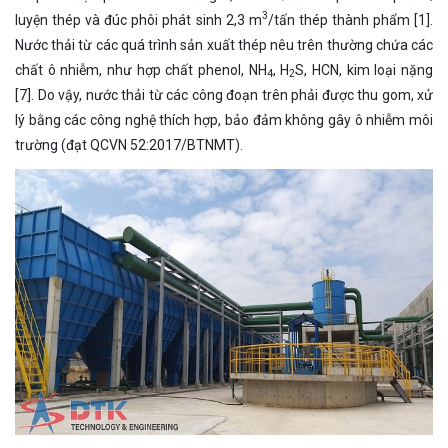
3
luyện thép và đúc phôi phát sinh 2,3 m
/tấn thép thành phẩm [1].
Nước thải từ các quá trình sản xuất thép nêu trên thường chứa các
chất ô nhiễm, như hợp chất phenol, NH
, H
S, HCN, kim loại nặng
4
2
[7]. Do vậy, nước thải từ các công đoạn trên phải được thu gom, xử
lý bằng các công nghệ thích hợp, bảo đảm không gây ô nhiễm môi
trường (đạt QCVN 52:2017/BTNMT).