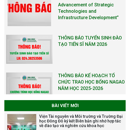
Advancement of Strategic
Technologies and
Infrastructure Development”
THÔNG BÁO TUYỂN SINH ĐÀO
TẠO TIẾN SĨ NĂM 2026
THÔNG BÁO KẾ HOẠCH TỔ
CHỨC TRAO HỌC BỔNG NAGAO
NĂM HỌC 2025-2026
BÀI VIẾT MỚI
THƯ CẢM ƠN LỄ KỶ NIỆM 40
Viện Tài nguyên và Môi trường và Trường Đại
NĂM XÂY DỰNG VÀ PHÁT TRIỂN
học Đông Đô ký kết Biên bản ghi nhớ hợp tác
về đào tạo và nghiên cứu khoa học
VIỆN (1985-2025) VÀ ĐÓN