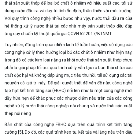
thải sản xuất thép để loại bỏ chất ô nhiễm với hiệu suất cao, tái sử
dụng nước đầu ra và duy trì tính ổn định, thân thiện với môi trường.
Với quy trình công nghệ nhiều bước như vậy, nước thải đầu ra của
hệ thống xử lý nước thải tại các nhà máy sản xuất thép đều đáp
ứng quy chuẩn kỹ thuật quốc gia QCVN 52:2017/BTNMT.
Tuy nhiên, đứng trên quan điểm kinh tế tuần hoàn, việc sử dụng các
công nghệ xử lý theo hướng loại bỏ các chất ô nhiễm như hiện nay,
trong đó có các kim loại nặng ra khỏi nước thải sản xuất thép chưa
phải là giải pháp tối ưu, quá trình xử lý vẫn tạo ra bùn thải chứa các
chất độc hại và không đáp ứng mục tiêu thu hồi, tái sử dụng các tài
nguyên có giá trị này. Để giải quyết triệt để vấn đề này, công nghệ
tạo hạt kết tinh tầng sôi (FBHC) nổi lên như là một công nghệ mới
đầy hứa hẹn để khắc phục các nhược điểm nêu trên của các công
nghệ xử lý nước thải công nghiệp nói chung và nước thải sản xuất
thép nói riêng.
Bản chất của công nghệ FBHC dựa trên quá trình kết tinh tăng
cường [5]. Do đó, các quá trình keo tụ, kết tủa và lắng nêu trên đều