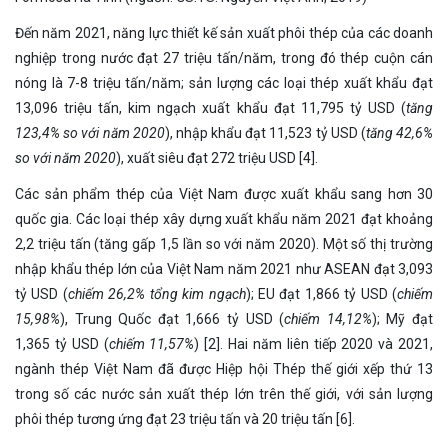
Đến năm 2021, năng lực thiết kế sản xuất phôi thép của các doanh
nghiệp trong nước đạt 27 triệu tấn/năm, trong đó thép cuộn cán
nóng là 7-8 triệu tấn/năm; sản lượng các loại thép xuất khẩu đạt
13,096 triệu tấn, kim ngạch xuất khẩu đạt 11,795 tỷ USD (
tăng
123,4% so với năm 2020
), nhập khẩu đạt 11,523 tỷ USD (
tăng 42,6%
so với năm 2020
), xuất siêu đạt 272 triệu USD [4].
Các sản phẩm thép của Việt Nam được xuất khẩu sang hơn 30
quốc gia. Các loại thép xây dựng xuất khẩu năm 2021 đạt khoảng
2,2 triệu tấn (tăng gấp 1,5 lần so với năm 2020). Một số thị trường
nhập khẩu thép lớn của Việt Nam năm 2021 như ASEAN đạt 3,093
tỷ USD (
chiếm 26,2% tổng kim ngạch
); EU đạt 1,866 tỷ USD (
chiếm
15,98%
), Trung Quốc đạt 1,666 tỷ USD (
chiếm 14,12%
); Mỹ đạt
1,365 tỷ USD (
chiếm 11,57%
) [2]. Hai năm liên tiếp 2020 và 2021,
ngành thép Việt Nam đã được Hiệp hội Thép thế giới xếp thứ 13
trong số các nước sản xuất thép lớn trên thế giới, với sản lượng
phôi thép tương ứng đạt 23 triệu tấn và 20 triệu tấn [6].