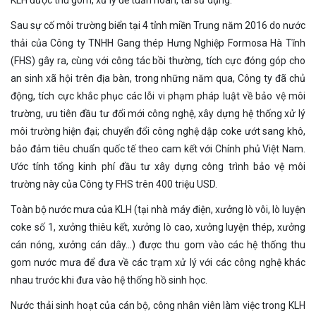
Sau sự cố môi trường biển tại 4 tỉnh miền Trung năm 2016 do nước
thải của Công ty TNHH Gang thép Hưng Nghiệp Formosa Hà Tĩnh
(FHS) gây ra, cùng với công tác bồi thường, tích cực đóng góp cho
an sinh xã hội trên địa bàn, trong những năm qua, Công ty đã chủ
động, tích cực khắc phục các lỗi vi phạm pháp luật về bảo vệ môi
trường, ưu tiên đầu tư đổi mới công nghệ, xây dựng hệ thống xử lý
môi trường hiện đại; chuyển đổi công nghệ dập coke ướt sang khô,
bảo đảm tiêu chuẩn quốc tế theo cam kết với Chính phủ Việt Nam.
Ước tính tổng kinh phí đầu tư xây dựng công trình bảo vệ môi
trường này của Công ty FHS trên 400 triệu USD.
Toàn bộ nước mưa của KLH (tại nhà máy điện, xưởng lò vôi, lò luyện
coke số 1, xưởng thiêu kết, xưởng lò cao, xưởng luyện thép, xưởng
cán nóng, xưởng cán dây…) được thu gom vào các hệ thống thu
gom nước mưa để đưa về các trạm xử lý với các công nghệ khác
nhau trước khi đưa vào hệ thống hồ sinh học.
Nước thải sinh hoạt của cán bộ, công nhân viên làm việc trong KLH