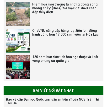
Hiểm họa môi trường từ những dòng sông
không chảy: [Bài 4] ‘Sa mạc đá’ dưới chân
đập thủy điện
Tạm dừng công tác tuyển dụng
viên chức, người lao động các
vị trí việc làm chức danh nghề
OneVNU nâng cấp hàng loạt tiện ích, đồng
nghiệp chuyên môn dùng
hành cùng hơn 17.000 sinh viên tại Hòa Lạc
chung trong ĐHQGHN
120 năm hun đúc tinh hoa học thuật và khát
vọng phụng sự quốc gia
Bảo vệ luận án tiến sĩ của NCS
Trương Mạnh Tuấn
BÀI VIẾT NỔI BẬT NHẤT
Bảo vệ cấp Đại học Quốc gia luận án tiến sĩ của NCS Trần Thị
Thu Hà
Bảo vệ luận án tiến sĩ của NCS