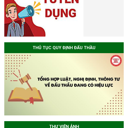
THỦ TỤC QUY ĐỊNH ĐẤU THẦU
THƯ VIỆN ẢNH