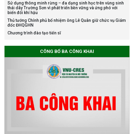
Sử dụng thông minh rừng – đa dạng sinh học trên vùng sinh
Nguyễn Thế Thông
thái dãy Trường Sơn vì phát triển bền vững và ứng phó với
biến đổi khí hậu
Thủ tướng Chính phủ bổ nhiệm ông Lê Quân giữ chức vụ Giám
đốc ĐHQGHN
Chương trình đào tạo tiến sĩ
Thông báo chương trình học
CÔNG BỐ BA CÔNG KHAI
bổng Nagao tại Việt Nam năm
học 2026-2027
Thông báo về việc họp Tiểu
ban chuyên môn đánh giá hồ
sơ chuyên môn cho các thí sinh
dự tuyển nghiên cứu sinh đợt 1
năm 2026
Thông báo danh sách thí sinh