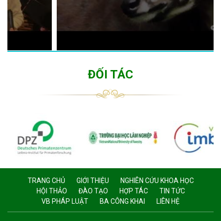
ĐỐI TÁC
TRANG CHỦ
GIỚI THIỆU
NGHIÊN CỨU KHOA HỌC
HỘI THẢO
ĐÀO TẠO
HỢP TÁC
TIN TỨC
VB PHÁP LUẬT
BA CÔNG KHAI
LIÊN HỆ