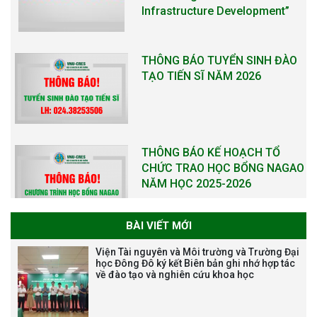
Infrastructure Development”
THÔNG BÁO TUYỂN SINH ĐÀO
TẠO TIẾN SĨ NĂM 2026
THÔNG BÁO KẾ HOẠCH TỔ
CHỨC TRAO HỌC BỔNG NAGAO
NĂM HỌC 2025-2026
BÀI VIẾT MỚI
THƯ CẢM ƠN LỄ KỶ NIỆM 40
Viện Tài nguyên và Môi trường và Trường Đại
NĂM XÂY DỰNG VÀ PHÁT TRIỂN
học Đông Đô ký kết Biên bản ghi nhớ hợp tác
về đào tạo và nghiên cứu khoa học
VIỆN (1985-2025) VÀ ĐÓN
NHẬN HUÂN CHƯƠNG LAO
ĐỘNG HẠNG BA