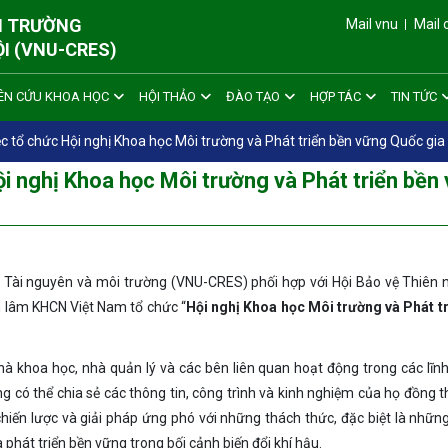
ÔI TRƯỜNG
Mail vnu
Mail 
ỘI (VNU-CRES)
ÊN CỨU KHOA HỌC
HỘI THẢO
ĐÀO TẠO
HỢP TÁC
TIN TỨC
c tổ chức Hội nghị Khoa học Môi trường và Phát triển bền vững Quốc gia 
ội nghị Khoa học Môi trường và Phát triển bền
 Tài nguyên và môi trường (VNU-CRES) phối hợp với Hội Bảo vệ Thiên 
n lâm KHCN Việt Nam tổ chức “
Hội nghị Khoa học Môi trường và Phát t
hà khoa học, nhà quản lý và các bên liên quan hoạt động trong các lĩnh
g có thể chia sẻ các thông tin, công trình và kinh nghiệm của họ đồng t
hiến lược và giải pháp ứng phó với những thách thức, đặc biệt là nhữn
à phát triển bền vững trong bối cảnh biến đổi khí hậu.