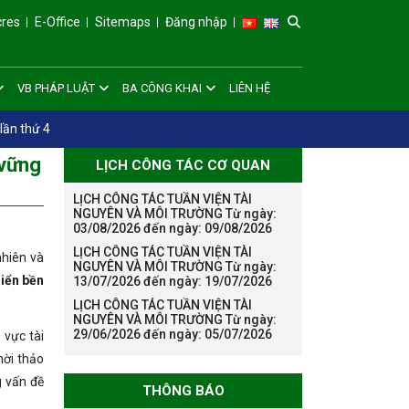
cres
E-Office
Sitemaps
Đăng nhập
VB PHÁP LUẬT
BA CÔNG KHAI
LIÊN HỆ
lần thứ 4
 vững
LỊCH CÔNG TÁC CƠ QUAN
LỊCH CÔNG TÁC TUẦN VIỆN TÀI
NGUYÊN VÀ MÔI TRƯỜNG Từ ngày:
03/08/2026 đến ngày: 09/08/2026
LỊCH CÔNG TÁC TUẦN VIỆN TÀI
nhiên và
NGUYÊN VÀ MÔI TRƯỜNG Từ ngày:
riển bền
13/07/2026 đến ngày: 19/07/2026
LỊCH CÔNG TÁC TUẦN VIỆN TÀI
NGUYÊN VÀ MÔI TRƯỜNG Từ ngày:
29/06/2026 đến ngày: 05/07/2026
 vực tài
hời thảo
g vấn đề
THÔNG BÁO