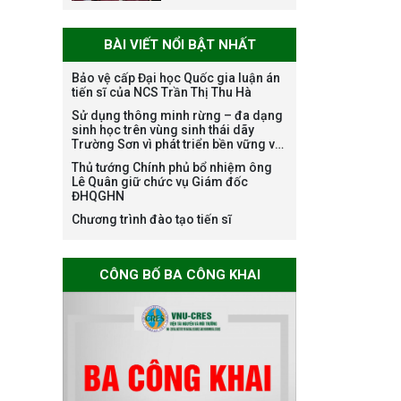
danh nghề nghiệp
chuyên môn dùng
BÀI VIẾT NỔI BẬT NHẤT
chung trong
ĐHQGHN
Bảo vệ cấp Đại học Quốc gia luận án
tiến sĩ của NCS Trần Thị Thu Hà
Sử dụng thông minh rừng – đa dạng
Bảo vệ luận án tiến
sinh học trên vùng sinh thái dãy
sĩ của NCS Trương
Trường Sơn vì phát triển bền vững và
Mạnh Tuấn
ứng phó với biến đổi khí hậu
Thủ tướng Chính phủ bổ nhiệm ông
Lê Quân giữ chức vụ Giám đốc
ĐHQGHN
Chương trình đào tạo tiến sĩ
Bảo vệ luận án tiến
sĩ của NCS Nguyễn
CÔNG BỐ BA CÔNG KHAI
Thế Thông
Thông báo chương
trình học bổng