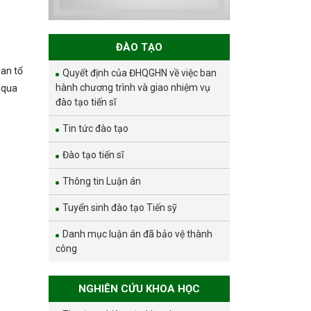
và phát triển bền
vững đợt 1 năm
2026
ĐÀO TẠO
ban tổ
Quyết định của ĐHQGHN về việc ban
hành chương trình và giao nhiệm vụ
 qua
đào tạo tiến sĩ
Tin tức đào tạo
Đào tạo tiến sĩ
Thông tin Luận án
Tuyển sinh đào tạo Tiến sỹ
Danh mục luận án đã bảo vệ thành
công
NGHIÊN CỨU KHOA HỌC