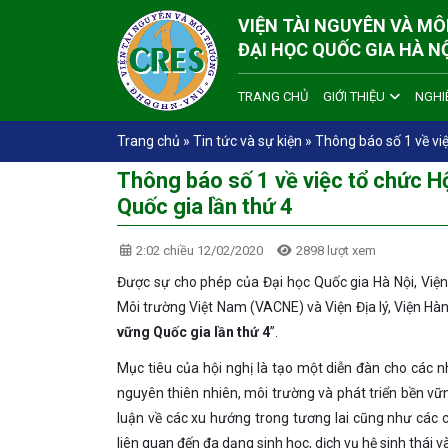
VIỆN TÀI NGUYÊN VÀ M
ĐẠI HỌC QUỐC GIA HÀ N
TRANG CHỦ
GIỚI THIỆU
NGHI
Trang chủ
»
Tin tức và sự kiện
»
Thông báo số 1 về việ
Thông báo số 1 về việc tổ chức H
Quốc gia lần thứ 4
2:02 chiều 12/02/2020
2898 lượt xem
Được sự cho phép của Đại học Quốc gia Hà Nội, Viện
Môi trường Việt Nam (VACNE) và Viện Địa lý, Viện Hà
vững Quốc gia lần thứ 4
”.
Mục tiêu của hội nghị là tạo một diễn đàn cho các n
nguyên thiên nhiên, môi trường và phát triển bền vữn
luận về các xu hướng trong tương lai cũng như các c
liên quan đến đa dạng sinh học, dịch vụ hệ sinh thái v