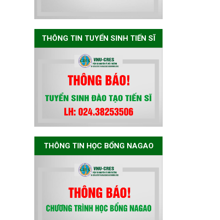
Nagao tại Việt Nam
năm học 2026-
2027
THÔNG TIN TUYỂN SINH TIẾN SĨ
Thông báo về việc
họp Tiểu ban
chuyên môn đánh
giá hồ sơ chuyên
môn cho các thí
sinh dự tuyển
nghiên cứu sinh
đợt 1 năm 2026
THÔNG TIN HỌC BỔNG NAGAO
Thông báo danh
sách thí sinh đủ
điều kiện dự tuyển
Chương trình đào
tạo tiến sĩ chuyên
ngành Môi trường