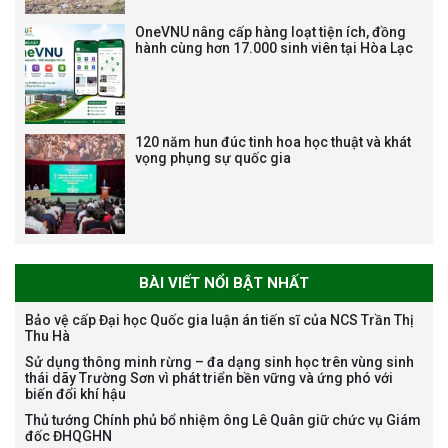
viên chức, người lao động các
vị trí việc làm chức danh nghề
OneVNU nâng cấp hàng loạt tiện ích, đồng
nghiệp chuyên môn dùng
hành cùng hơn 17.000 sinh viên tại Hòa Lạc
chung trong ĐHQGHN
120 năm hun đúc tinh hoa học thuật và khát
vọng phụng sự quốc gia
Bảo vệ luận án tiến sĩ của NCS
Trương Mạnh Tuấn
BÀI VIẾT NỔI BẬT NHẤT
Bảo vệ cấp Đại học Quốc gia luận án tiến sĩ của NCS Trần Thị
Thu Hà
Bảo vệ luận án tiến sĩ của NCS
Sử dụng thông minh rừng – đa dạng sinh học trên vùng sinh
Nguyễn Thế Thông
thái dãy Trường Sơn vì phát triển bền vững và ứng phó với
biến đổi khí hậu
Thủ tướng Chính phủ bổ nhiệm ông Lê Quân giữ chức vụ Giám
đốc ĐHQGHN