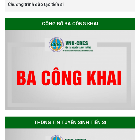
Chương trình đào tạo tiến sĩ
Thông báo chương trình học
CÔNG BỐ BA CÔNG KHAI
bổng Nagao tại Việt Nam năm
học 2026-2027
Thông báo về việc họp Tiểu
ban chuyên môn đánh giá hồ
sơ chuyên môn cho các thí sinh
dự tuyển nghiên cứu sinh đợt 1
năm 2026
Thông báo danh sách thí sinh
đủ điều kiện dự tuyển Chương
THÔNG TIN TUYỂN SINH TIẾN SĨ
trình đào tạo tiến sĩ chuyên
ngành Môi trường và phát triển
bền vững đợt 1 năm 2026