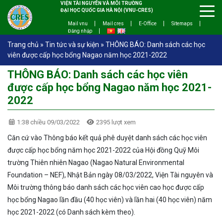
VIỆN TÀI NGUYÊN VÀ MÔI TRƯỜNG
ĐẠI HỌC QUỐC GIA HÀ NỘI (VNU-CRES)
Mail vnu
Mail cres
E-Office
Sitemaps
Đăng nhập
Trang chủ
»
Tin tức và sự kiện
»
THÔNG BÁO: Danh sách các học
viên được cấp học bổng Nagao năm học 2021-2022
THÔNG BÁO: Danh sách các học viên
được cấp học bổng Nagao năm học 2021-
2022
1:38 chiều 09/03/2022
2395 lượt xem
Căn cứ vào Thông báo kết quả phê duyệt danh sách các học viên
được cấp học bổng năm học 2021-2022 của Hội đồng Quỹ Môi
trường Thiên nhiên Nagao (Nagao Natural Environmental
Foundation – NEF), Nhật Bản ngày 08/03/2022, Viện Tài nguyên và
Môi trường thông báo danh sách các học viên cao học được cấp
học bổng Nagao lần đầu (40 học viên) và lần hai (40 học viên) năm
học 2021-2022 (có Danh sách kèm theo).