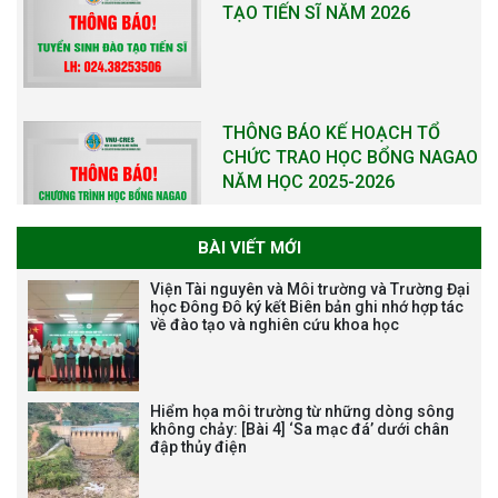
TẠO TIẾN SĨ NĂM 2026
THÔNG BÁO KẾ HOẠCH TỔ
CHỨC TRAO HỌC BỔNG NAGAO
NĂM HỌC 2025-2026
BÀI VIẾT MỚI
THƯ CẢM ƠN LỄ KỶ NIỆM 40
Viện Tài nguyên và Môi trường và Trường Đại
NĂM XÂY DỰNG VÀ PHÁT TRIỂN
học Đông Đô ký kết Biên bản ghi nhớ hợp tác
về đào tạo và nghiên cứu khoa học
VIỆN (1985-2025) VÀ ĐÓN
NHẬN HUÂN CHƯƠNG LAO
ĐỘNG HẠNG BA
Hiểm họa môi trường từ những dòng sông
không chảy: [Bài 4] ‘Sa mạc đá’ dưới chân
đập thủy điện
Tạm dừng công tác tuyển dụng