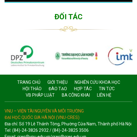
ĐỐI TÁC
TRANG CHỦ
GIỚI THIỆU
NGHIÊN CỨU KHOA HỌC
HỘI THẢO
ĐÀO TẠO
HỢP TÁC
TIN TỨC
VB PHÁP LUẬT
BA CÔNG KHAI
LIÊN HỆ
VNU – VIỆN TÀI NGUYÊN VÀ MÔI TRƯỜNG
ĐẠI HỌC QUỐC GIA HÀ NỘI (VNU-CRES)
Địa chỉ: Số 19 Lê Thánh Tông, Phường Cửa Nam, Thành phố Hà Nội
Tel: (84)-24-3826 2932 / (84)-24-3825 3506
Email: cres@vnu.edu.vn/cres@cres.edu.vn