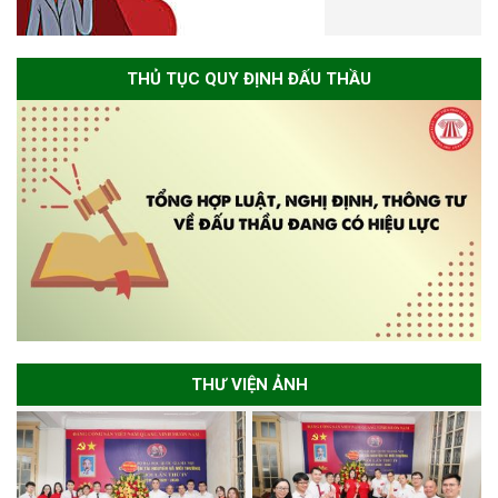
THỦ TỤC QUY ĐỊNH ĐẤU THẦU
THƯ VIỆN ẢNH