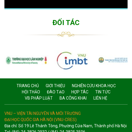
ĐỐI TÁC
TRANG CHỦ
GIỚI THIỆU
NGHIÊN CỨU KHOA HỌC
HỘI THẢO
ĐÀO TẠO
HỢP TÁC
TIN TỨC
VB PHÁP LUẬT
BA CÔNG KHAI
LIÊN HỆ
VNU – VIỆN TÀI NGUYÊN VÀ MÔI TRƯỜNG
ĐẠI HỌC QUỐC GIA HÀ NỘI (VNU-CRES)
Địa chỉ: Số 19 Lê Thánh Tông, Phường Cửa Nam, Thành phố Hà Nội
Tel: (84)-24-3826 2932 / (84)-24-3825 3506