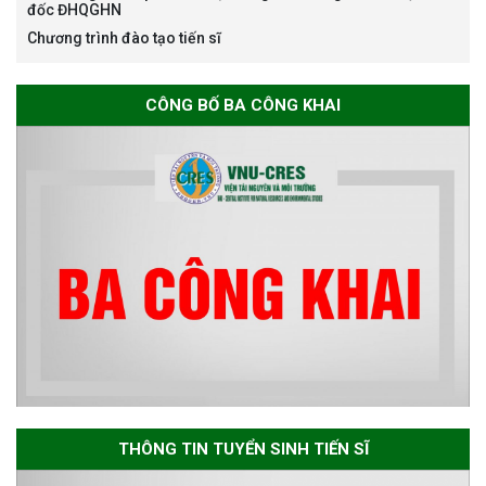
đốc ĐHQGHN
Chương trình đào tạo tiến sĩ
Thông báo chương trình học
CÔNG BỐ BA CÔNG KHAI
bổng Nagao tại Việt Nam năm
học 2026-2027
Thông báo về việc họp Tiểu
ban chuyên môn đánh giá hồ
sơ chuyên môn cho các thí sinh
dự tuyển nghiên cứu sinh đợt 1
năm 2026
Thông báo danh sách thí sinh
đủ điều kiện dự tuyển Chương
THÔNG TIN TUYỂN SINH TIẾN SĨ
trình đào tạo tiến sĩ chuyên
ngành Môi trường và phát triển