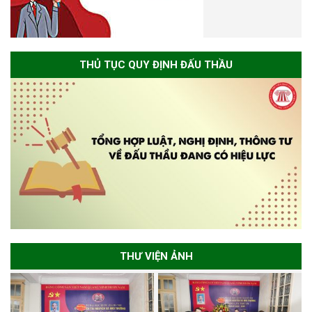
THỦ TỤC QUY ĐỊNH ĐẤU THẦU
THƯ VIỆN ẢNH