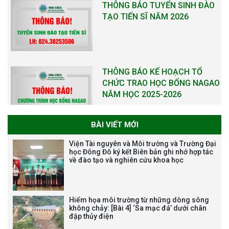
THÔNG BÁO TUYỂN SINH ĐÀO
TẠO TIẾN SĨ NĂM 2026
THÔNG BÁO KẾ HOẠCH TỔ
CHỨC TRAO HỌC BỔNG NAGAO
NĂM HỌC 2025-2026
BÀI VIẾT MỚI
THƯ CẢM ƠN LỄ KỶ NIỆM 40
Viện Tài nguyên và Môi trường và Trường Đại
NĂM XÂY DỰNG VÀ PHÁT TRIỂN
học Đông Đô ký kết Biên bản ghi nhớ hợp tác
về đào tạo và nghiên cứu khoa học
VIỆN (1985-2025) VÀ ĐÓN
NHẬN HUÂN CHƯƠNG LAO
ĐỘNG HẠNG BA
Hiểm họa môi trường từ những dòng sông
không chảy: [Bài 4] ‘Sa mạc đá’ dưới chân
đập thủy điện