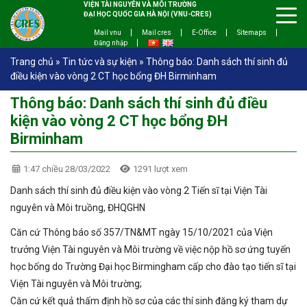
VIỆN TÀI NGUYÊN VÀ MÔI TRƯỜNG
ĐẠI HỌC QUỐC GIA HÀ NỘI (VNU-CRES)
Mail vnu
Mail cres
E-Office
Sitemaps
Đăng nhập
Trang chủ
»
Tin tức và sự kiện
»
Thông báo: Danh sách thí sinh đủ
điều kiện vào vòng 2 CT học bổng ĐH Birminham
Thông báo: Danh sách thí sinh đủ điều
kiện vào vòng 2 CT học bổng ĐH
Birminham
1:47 chiều 28/03/2022
1291 lượt xem
Danh sách thí sinh đủ điều kiện vào vòng 2 Tiến sĩ tại Viện Tài
nguyên và Môi truồng, ĐHQGHN
Căn cứ Thông báo số 357/TN&MT ngày 15/10/2021 của Viện
trưởng Viện Tài nguyên và Môi trường về việc nộp hồ sơ ứng tuyến
học bống do Trường Đại học Birmingham cấp cho đào tạo tiến sĩ tại
Viện Tài nguyên và Môi trường;
Căn cứ kết quả thấm định hồ sơ của các thí sinh đăng ký tham dự