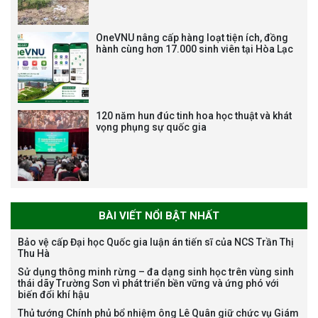
Tạm dừng công tác tuyển dụng
viên chức, người lao động các
vị trí việc làm chức danh nghề
OneVNU nâng cấp hàng loạt tiện ích, đồng
nghiệp chuyên môn dùng
hành cùng hơn 17.000 sinh viên tại Hòa Lạc
chung trong ĐHQGHN
120 năm hun đúc tinh hoa học thuật và khát
vọng phụng sự quốc gia
Bảo vệ luận án tiến sĩ của NCS
Trương Mạnh Tuấn
BÀI VIẾT NỔI BẬT NHẤT
Bảo vệ cấp Đại học Quốc gia luận án tiến sĩ của NCS Trần Thị
Thu Hà
Bảo vệ luận án tiến sĩ của NCS
Sử dụng thông minh rừng – đa dạng sinh học trên vùng sinh
Nguyễn Thế Thông
thái dãy Trường Sơn vì phát triển bền vững và ứng phó với
biến đổi khí hậu
Thủ tướng Chính phủ bổ nhiệm ông Lê Quân giữ chức vụ Giám