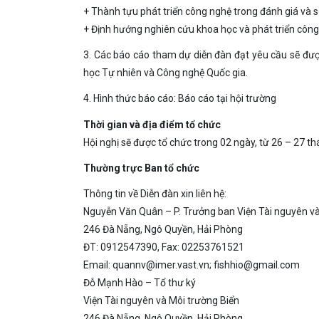
+ Thành tựu phát triển công nghệ trong đánh giá và
+ Định hướng nghiên cứu khoa học và phát triển công
3. Các báo cáo tham dự diễn đàn đạt yêu cầu sẽ đượ
học Tự nhiên và Công nghệ Quốc gia.
4. Hình thức báo cáo: Báo cáo tại hội trường
Thời gian và địa điểm tổ chức
Hội nghị sẽ được tổ chức trong 02 ngày, từ 26 – 27 
Thường trực Ban tổ chức
Thông tin về Diễn đàn xin liên hệ:
Nguyễn Văn Quân – P. Trưởng ban Viện Tài nguyên và
246 Đà Nẵng, Ngô Quyền, Hải Phòng
ĐT: 0912547390, Fax: 02253761521
Email: quannv@imer.vast.vn; fishhio@gmail.com
Đỗ Mạnh Hào – Tổ thư ký
Viện Tài nguyên và Môi trường Biển
246 Đà Nẵng, Ngô Quyền, Hải Phòng