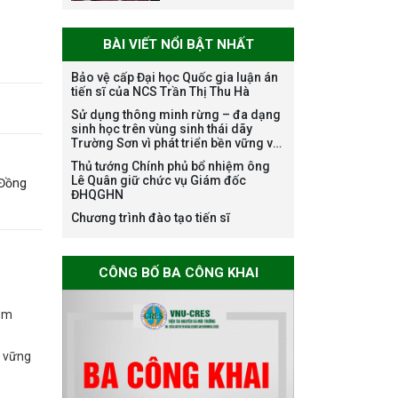
danh nghề nghiệp
chuyên môn dùng
BÀI VIẾT NỔI BẬT NHẤT
chung trong
ĐHQGHN
Bảo vệ cấp Đại học Quốc gia luận án
tiến sĩ của NCS Trần Thị Thu Hà
Sử dụng thông minh rừng – đa dạng
Bảo vệ luận án tiến
sinh học trên vùng sinh thái dãy
sĩ của NCS Trương
Trường Sơn vì phát triển bền vững và
Mạnh Tuấn
ứng phó với biến đổi khí hậu
Thủ tướng Chính phủ bổ nhiệm ông
Lê Quân giữ chức vụ Giám đốc
Đồng
ĐHQGHN
Chương trình đào tạo tiến sĩ
Bảo vệ luận án tiến
sĩ của NCS Nguyễn
CÔNG BỐ BA CÔNG KHAI
Thế Thông
năm
n vững
Thông báo chương
trình học bổng