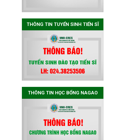
Nagao tại Việt Nam
năm học 2026-
2027
THÔNG TIN TUYỂN SINH TIẾN SĨ
Thông báo về việc
họp Tiểu ban
chuyên môn đánh
giá hồ sơ chuyên
môn cho các thí
sinh dự tuyển
nghiên cứu sinh
đợt 1 năm 2026
THÔNG TIN HỌC BỔNG NAGAO
Thông báo danh
sách thí sinh đủ
điều kiện dự tuyển
Chương trình đào
tạo tiến sĩ chuyên
ngành Môi trường