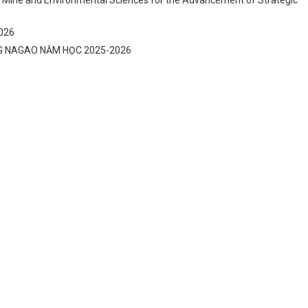
, Mine and Environmental Sciences for the Advancement of Strategic
2026
G NAGAO NĂM HỌC 2025-2026