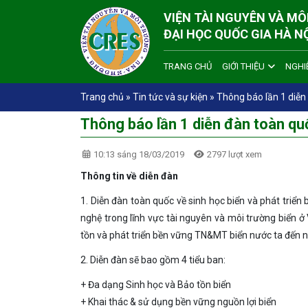
VIỆN TÀI NGUYÊN VÀ M
ĐẠI HỌC QUỐC GIA HÀ N
TRANG CHỦ
GIỚI THIỆU
NGHI
Trang chủ
»
Tin tức và sự kiện
»
Thông báo lần 1 diễn 
Thông báo lần 1 diễn đàn toàn quố
10:13 sáng 18/03/2019
2797 lượt xem
Thông tin về diễn đàn
1. Diễn đàn toàn quốc về sinh học biển và phát triển
nghệ trong lĩnh vực tài nguyên và môi trường biển 
tồn và phát triển bền vững TN&MT biển nước ta đến
2. Diễn đàn sẽ bao gồm 4 tiểu ban:
+ Đa dạng Sinh học và Bảo tồn biển
+ Khai thác & sử dụng bền vững nguồn lợi biển