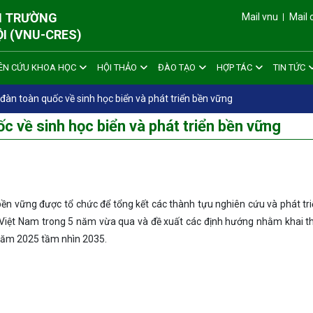
ÔI TRƯỜNG
Mail vnu
Mail 
ỘI (VNU-CRES)
ÊN CỨU KHOA HỌC
HỘI THẢO
ĐÀO TẠO
HỢP TÁC
TIN TỨC
đàn toàn quốc về sinh học biển và phát triển bền vững
c về sinh học biển và phát triển bền vững
 bền vững được tổ chức để tổng kết các thành tựu nghiên cứu và phát tr
ở Việt Nam trong 5 năm vừa qua và đề xuất các định hướng nhằm khai t
 năm 2025 tầm nhìn 2035.