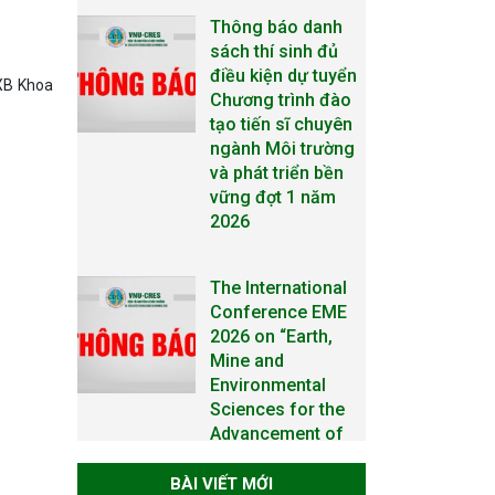
The International
Conference EME
2026 on “Earth,
NXB Khoa
Mine and
Environmental
Sciences for the
Advancement of
Strategic
Technologies and
Infrastructure
Development”
THÔNG BÁO
TUYỂN SINH ĐÀO
TẠO TIẾN SĨ NĂM
2026
THÔNG BÁO KẾ
BÀI VIẾT MỚI