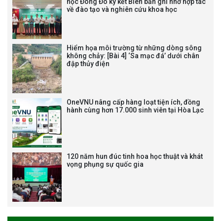
học Đông Đô ký kết Biên bản ghi nhớ hợp tác
về đào tạo và nghiên cứu khoa học
vị trí việc làm chức danh nghề
nghiệp chuyên môn dùng
chung trong ĐHQGHN
Hiểm họa môi trường từ những dòng sông
không chảy: [Bài 4] ‘Sa mạc đá’ dưới chân
đập thủy điện
Bảo vệ luận án tiến sĩ của NCS
Trương Mạnh Tuấn
OneVNU nâng cấp hàng loạt tiện ích, đồng
hành cùng hơn 17.000 sinh viên tại Hòa Lạc
120 năm hun đúc tinh hoa học thuật và khát
vọng phụng sự quốc gia
Bảo vệ luận án tiến sĩ của NCS
Nguyễn Thế Thông