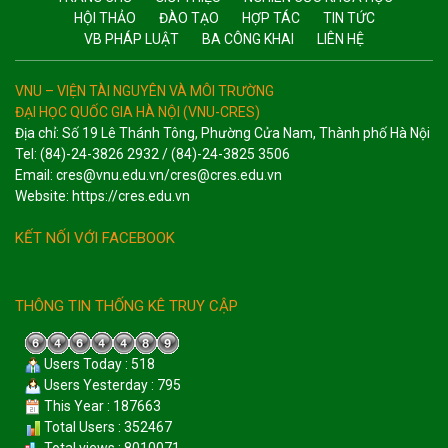
HỘI THẢO
ĐÀO TẠO
HỢP TÁC
TIN TỨC
VB PHÁP LUẬT
BA CÔNG KHAI
LIÊN HỆ
VNU – VIỆN TÀI NGUYÊN VÀ MÔI TRƯỜNG
ĐẠI HỌC QUỐC GIA HÀ NỘI (VNU-CRES)
Địa chỉ: Số 19 Lê Thánh Tông, Phường Cửa Nam, Thành phố Hà Nội
Tel: (84)-24-3826 2932 / (84)-24-3825 3506
Email: cres@vnu.edu.vn/cres@cres.edu.vn
Website: https://cres.edu.vn
KẾT NỐI VỚI FACEBOOK
THÔNG TIN THỐNG KÊ TRUY CẬP
Users Today : 518
Users Yesterday : 795
This Year : 187663
Total Users : 352467
Total views : 8010071