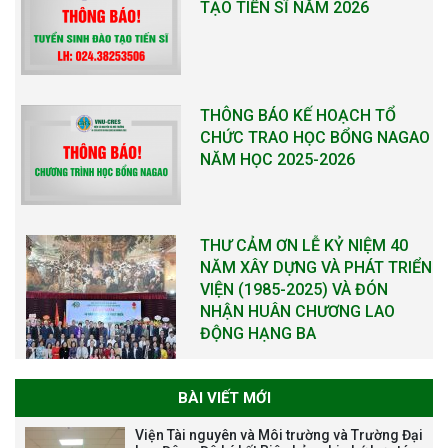
TẠO TIẾN SĨ NĂM 2026
THÔNG BÁO KẾ HOẠCH TỔ
CHỨC TRAO HỌC BỔNG NAGAO
NĂM HỌC 2025-2026
THƯ CẢM ƠN LỄ KỶ NIỆM 40
NĂM XÂY DỰNG VÀ PHÁT TRIỂN
VIỆN (1985-2025) VÀ ĐÓN
NHẬN HUÂN CHƯƠNG LAO
ĐỘNG HẠNG BA
BÀI VIẾT MỚI
Tạm dừng công tác tuyển dụng
Viện Tài nguyên và Môi trường và Trường Đại
viên chức, người lao động các