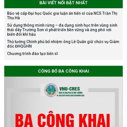
BÀI VIẾT NỔI BẬT NHẤT
Bảo vệ cấp Đại học Quốc gia luận án tiến sĩ của NCS Trần Thị
Thu Hà
Thông báo chương trình học
Sử dụng thông minh rừng – đa dạng sinh học trên vùng sinh
bổng Nagao tại Việt Nam năm
thái dãy Trường Sơn vì phát triển bền vững và ứng phó với
học 2026-2027
biến đổi khí hậu
Thủ tướng Chính phủ bổ nhiệm ông Lê Quân giữ chức vụ Giám
đốc ĐHQGHN
Chương trình đào tạo tiến sĩ
Thông báo về việc họp Tiểu
ban chuyên môn đánh giá hồ
sơ chuyên môn cho các thí sinh
CÔNG BỐ BA CÔNG KHAI
dự tuyển nghiên cứu sinh đợt 1
năm 2026
Thông báo danh sách thí sinh
đủ điều kiện dự tuyển Chương
trình đào tạo tiến sĩ chuyên
ngành Môi trường và phát triển
bền vững đợt 1 năm 2026