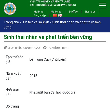
VIỆN TÀI NGUYÊN VÀ MÔI TRƯỜNG
ĐẠI HỌC QUỐC GIA HÀ NỘI (VNU-CRES)
Mail vnu
Mail cres
E-Office
Sitemaps
Đăng nhập
Trang chủ
»
Tin tức và sự kiện
»
Sinh thái nhân và phát triển bền
vững
Sinh thái nhân và phát triển bền vững
3:08 chiều 05/08/2020
2978 lượt xem
Tập thể tác
Lê Trọng Cúc (Chủ biên)
giả
Năm xuất
2015
bản
Nhà xuất
Nhà xuất bản đại học quốc gia
bản
Số trang