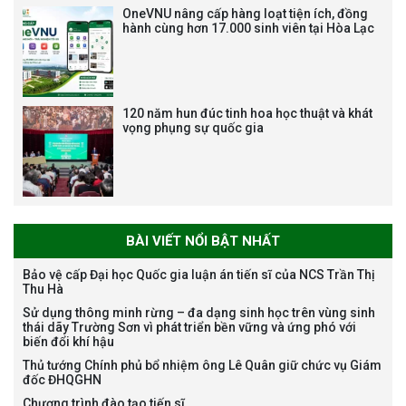
vị trí việc làm chức danh nghề
OneVNU nâng cấp hàng loạt tiện ích, đồng
nghiệp chuyên môn dùng
hành cùng hơn 17.000 sinh viên tại Hòa Lạc
chung trong ĐHQGHN
120 năm hun đúc tinh hoa học thuật và khát
vọng phụng sự quốc gia
Bảo vệ luận án tiến sĩ của NCS
Trương Mạnh Tuấn
BÀI VIẾT NỔI BẬT NHẤT
Bảo vệ cấp Đại học Quốc gia luận án tiến sĩ của NCS Trần Thị
Thu Hà
Bảo vệ luận án tiến sĩ của NCS
Sử dụng thông minh rừng – đa dạng sinh học trên vùng sinh
Nguyễn Thế Thông
thái dãy Trường Sơn vì phát triển bền vững và ứng phó với
biến đổi khí hậu
Thủ tướng Chính phủ bổ nhiệm ông Lê Quân giữ chức vụ Giám
đốc ĐHQGHN
Chương trình đào tạo tiến sĩ