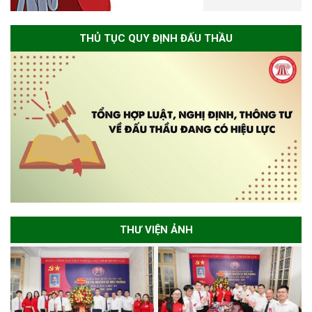
THỦ TỤC QUY ĐỊNH ĐẤU THẦU
THƯ VIỆN ẢNH