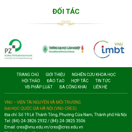
ĐỐI TÁC
TRANG CHỦ
GIỚI THIỆU
NGHIÊN CỨU KHOA HỌC
HỘI THẢO
ĐÀO TẠO
HỢP TÁC
TIN TỨC
VB PHÁP LUẬT
BA CÔNG KHAI
LIÊN HỆ
VNU – VIỆN TÀI NGUYÊN VÀ MÔI TRƯỜNG
ĐẠI HỌC QUỐC GIA HÀ NỘI (VNU-CRES)
Địa chỉ: Số 19 Lê Thánh Tông, Phường Cửa Nam, Thành phố Hà Nội
Tel: (84)-24-3826 2932 / (84)-24-3825 3506
Email: cres@vnu.edu.vn/cres@cres.edu.vn