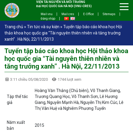
VIỆN TÀI NGUYÊN VÀ MÔI TRƯỜNG
ĐẠI HỌC QUỐC GIA HÀ NỘI (VNU-CRES)
Mail vnu
Mail cres
E-Office
Sitemaps
Đăng nhập
Trang chủ
»
Tin tức và sự kiện
»
Tuyển tập báo cáo khoa học Hội
thảo khoa học quốc gia “Tài nguyên thiên nhiên và tăng trưởng
xanh” . Hà Nội, 22/11/2013
Tuyển tập báo cáo khoa học Hội thảo khoa
học quốc gia “Tài nguyên thiên nhiên và
tăng trưởng xanh” . Hà Nội, 22/11/2013
3:11 chiều 05/08/2020
1744 lượt xem
Hoàng Văn Thắng (Chủ biên), Võ Thanh Giang,
Tập thể tác
Trương Quang Học, Võ Thanh Sơn, Lê Hương
giả
Giang, Nguyễn Mạnh Hà, Nguyễn Thị Kim Cúc, Lê
Thị Vân Huệ và Nghiêm Phương Tuyến
Năm xuất
2015
bản