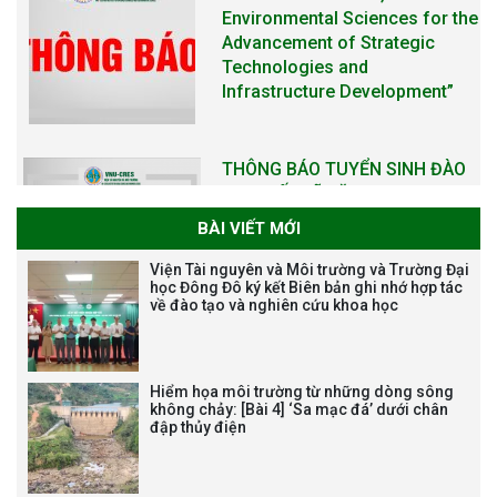
THÔNG BÁO KẾ HOẠCH TỔ
CHỨC TRAO HỌC BỔNG NAGAO
NĂM HỌC 2025-2026
BÀI VIẾT MỚI
THƯ CẢM ƠN LỄ KỶ NIỆM 40
Viện Tài nguyên và Môi trường và Trường Đại
NĂM XÂY DỰNG VÀ PHÁT TRIỂN
học Đông Đô ký kết Biên bản ghi nhớ hợp tác
về đào tạo và nghiên cứu khoa học
VIỆN (1985-2025) VÀ ĐÓN
NHẬN HUÂN CHƯƠNG LAO
ĐỘNG HẠNG BA
Hiểm họa môi trường từ những dòng sông
không chảy: [Bài 4] ‘Sa mạc đá’ dưới chân
đập thủy điện
Tạm dừng công tác tuyển dụng
viên chức, người lao động các