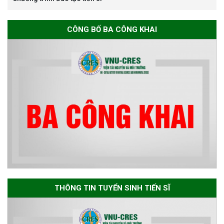
Thông báo chương trình học
CÔNG BỐ BA CÔNG KHAI
bổng Nagao tại Việt Nam năm
học 2026-2027
Thông báo về việc họp Tiểu
ban chuyên môn đánh giá hồ
sơ chuyên môn cho các thí sinh
dự tuyển nghiên cứu sinh đợt 1
năm 2026
Thông báo danh sách thí sinh
đủ điều kiện dự tuyển Chương
THÔNG TIN TUYỂN SINH TIẾN SĨ
trình đào tạo tiến sĩ chuyên
ngành Môi trường và phát triển
bền vững đợt 1 năm 2026