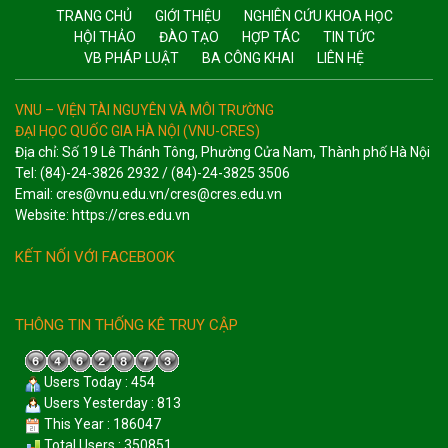
TRANG CHỦ
GIỚI THIỆU
NGHIÊN CỨU KHOA HỌC
HỘI THẢO
ĐÀO TẠO
HỢP TÁC
TIN TỨC
VB PHÁP LUẬT
BA CÔNG KHAI
LIÊN HỆ
VNU – VIỆN TÀI NGUYÊN VÀ MÔI TRƯỜNG
ĐẠI HỌC QUỐC GIA HÀ NỘI (VNU-CRES)
Địa chỉ: Số 19 Lê Thánh Tông, Phường Cửa Nam, Thành phố Hà Nội
Tel: (84)-24-3826 2932 / (84)-24-3825 3506
Email: cres@vnu.edu.vn/cres@cres.edu.vn
Website: https://cres.edu.vn
KẾT NỐI VỚI FACEBOOK
THÔNG TIN THỐNG KÊ TRUY CẬP
Users Today : 454
Users Yesterday : 813
This Year : 186047
Total Users : 350851