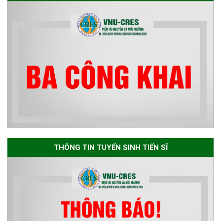
Thông báo về việc họp Tiểu
ban chuyên môn đánh giá hồ
sơ chuyên môn cho các thí sinh
dự tuyển nghiên cứu sinh đợt 1
năm 2026
Thông báo danh sách thí sinh
đủ điều kiện dự tuyển Chương
trình đào tạo tiến sĩ chuyên
ngành Môi trường và phát triển
bền vững đợt 1 năm 2026
THÔNG TIN TUYỂN SINH TIẾN SĨ