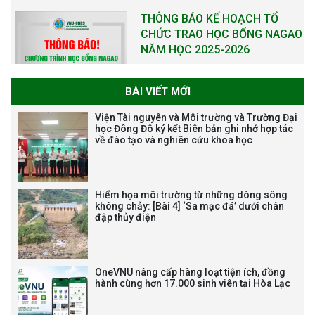
NĂM HỌC 2025-2026
THƯ CẢM ƠN LỄ KỶ NIỆM 40
NĂM XÂY DỰNG VÀ PHÁT TRIỂN
BÀI VIẾT MỚI
VIỆN (1985-2025) VÀ ĐÓN
Viện Tài nguyên và Môi trường và Trường Đại
NHẬN HUÂN CHƯƠNG LAO
học Đông Đô ký kết Biên bản ghi nhớ hợp tác
ĐỘNG HẠNG BA
về đào tạo và nghiên cứu khoa học
Hiểm họa môi trường từ những dòng sông
Tạm dừng công tác tuyển dụng
không chảy: [Bài 4] ‘Sa mạc đá’ dưới chân
viên chức, người lao động các
đập thủy điện
vị trí việc làm chức danh nghề
nghiệp chuyên môn dùng
chung trong ĐHQGHN
OneVNU nâng cấp hàng loạt tiện ích, đồng
hành cùng hơn 17.000 sinh viên tại Hòa Lạc