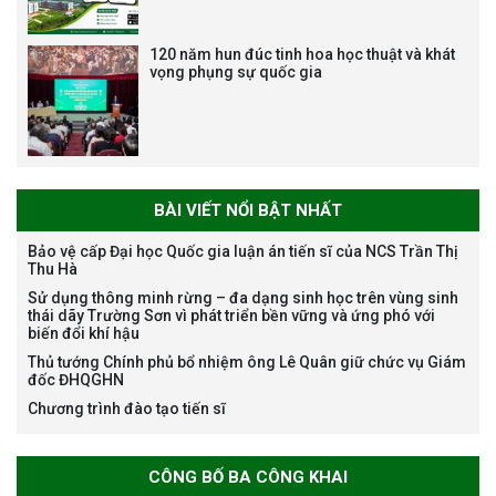
Bảo vệ luận án tiến sĩ của NCS
Trương Mạnh Tuấn
120 năm hun đúc tinh hoa học thuật và khát
vọng phụng sự quốc gia
BÀI VIẾT NỔI BẬT NHẤT
Bảo vệ luận án tiến sĩ của NCS
Nguyễn Thế Thông
Bảo vệ cấp Đại học Quốc gia luận án tiến sĩ của NCS Trần Thị
Thu Hà
Sử dụng thông minh rừng – đa dạng sinh học trên vùng sinh
thái dãy Trường Sơn vì phát triển bền vững và ứng phó với
biến đổi khí hậu
Thủ tướng Chính phủ bổ nhiệm ông Lê Quân giữ chức vụ Giám
đốc ĐHQGHN
Chương trình đào tạo tiến sĩ
Thông báo chương trình học
bổng Nagao tại Việt Nam năm
học 2026-2027
CÔNG BỐ BA CÔNG KHAI