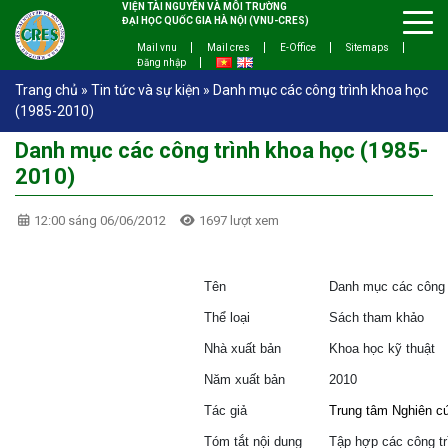
VIỆN TÀI NGUYÊN VÀ MÔI TRƯỜNG
ĐẠI HỌC QUỐC GIA HÀ NỘI (VNU-CRES)
Mail vnu
Mail cres
E-Office
Sitemaps
Đăng nhập
Trang chủ
»
Tin tức và sự kiện
»
Danh mục các công trình khoa học
(1985-2010)
Danh mục các công trình khoa học (1985-
2010)
12:00 sáng 06/06/2012
1697 lượt xem
Tên
Danh mục các công 
Thể loại
Sách tham khảo
Nhà xuất bản
Khoa học kỹ thuật
Năm xuất bản
2010
Tác giả
Trung tâm Nghiên c
Tóm tắt nội dung
Tập hợp các công tr