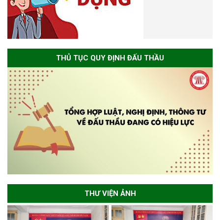
THỦ TỤC QUY ĐỊNH ĐẤU THẦU
THƯ VIỆN ẢNH