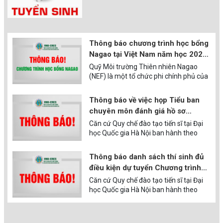
Thông báo chương trình học bổng
Nagao tại Việt Nam năm học 2026-
2027
Quỹ Môi trường Thiên nhiên Nagao
(NEF) là một tổ chức phi chính phủ của
Nhật Bản được thành lập năm 1989,
với sứ mệnh thúc đẩy bảo tồn thiên
Thông báo về việc họp Tiểu ban
nhiên tại các nước đang phát triển. Từ
chuyên môn đánh giá hồ sơ
năm 1995, Quỹ NEF đã chọn Viện Tài
chuyên môn cho các thí sinh dự
Căn cứ Quy chế đào tạo tiến sĩ tại Đại
nguyên và Môi trường, Đại học Quốc
tuyển nghiên cứu sinh đợt 1 năm
học Quốc gia Hà Nội ban hành theo
gia Hà Nội làm cơ quan đại diện duy
Quyết định số 3638/QĐ-ĐHQGHN ngày
nhất tại Việt Nam. Quỹ NEF hỗ trợ tài
2026
21/10/2022, được sửa đổi bổ sung
chính cho các học viên cao học (HVCH)
Thông báo danh sách thí sinh đủ
theo Quyết định số 2458/QĐ-ĐHQGHN
của các cơ sở giáo dục đại học trên cả
điều kiện dự tuyển Chương trình
ngày 05/6/2025 của Giám đốc Đại học
…
đào tạo tiến sĩ chuyên ngành Môi
Căn cứ Quy chế đào tạo tiến sĩ tại Đại
Quốc gia Hà Nội; Căn cứ Quyết định số
trường và phát triển bền vững đợt
học Quốc gia Hà Nội ban hành theo
1959/QĐ-ĐHQGHN ngày 13/6/2018
Quyết định số 3638/QĐ-ĐHQGHN ngày
của Giám đốc Đại học Quốc gia Hà Nội
1 năm 2026
21/10/2022, được sửa đổi bổ sung
về việc ban hành chương trình đào tạo
theo Quyết định số 2458/QĐ-ĐHQGHN
trình độ tiến sĩ chuyên ngành Môi