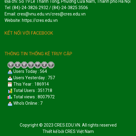
Địa chỉ: Số 19 Lê Thánh Tông, Phường Cửa Nam, Thành phố Hà Nội
Tel: (84)-24-3826 2932 / (84)-24-3825 3506
Email: cres@vnu.edu.vn/cres@cres.edu.vn
Website: https://cres.edu.vn
KẾT NỐI VỚI FACEBOOK
THÔNG TIN THỐNG KÊ TRUY CẬP
Users Today : 564
Users Yesterday : 757
This Year : 186914
Total Users : 351718
Total views : 8007972
Who's Online : 7
Copyright © 2023 CRES.EDU.VN. All rights reserved
Thiết kế bởi
CRES Việt Nam