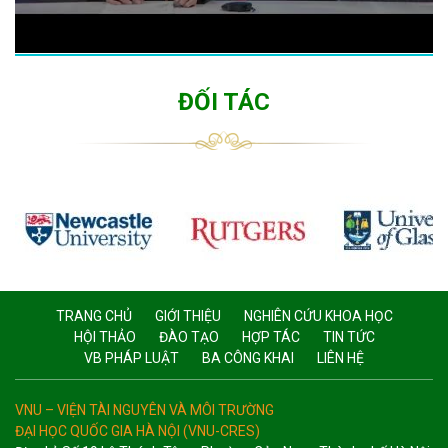
ĐỐI TÁC
TRANG CHỦ
GIỚI THIỆU
NGHIÊN CỨU KHOA HỌC
HỘI THẢO
ĐÀO TẠO
HỢP TÁC
TIN TỨC
VB PHÁP LUẬT
BA CÔNG KHAI
LIÊN HỆ
VNU – VIỆN TÀI NGUYÊN VÀ MÔI TRƯỜNG
ĐẠI HỌC QUỐC GIA HÀ NỘI (VNU-CRES)