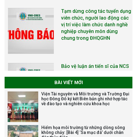
Bảo vệ luận án tiến sĩ của NCS
Trương Mạnh Tuấn
Bảo vệ luận án tiến sĩ của NCS
Nguyễn Thế Thông
BÀI VIẾT MỚI
Viện Tài nguyên và Môi trường và Trường Đại
học Đông Đô ký kết Biên bản ghi nhớ hợp tác
về đào tạo và nghiên cứu khoa học
Thông báo chương trình học
Hiểm họa môi trường từ những dòng sông
bổng Nagao tại Việt Nam năm
không chảy: [Bài 4] ‘Sa mạc đá’ dưới chân
học 2026-2027