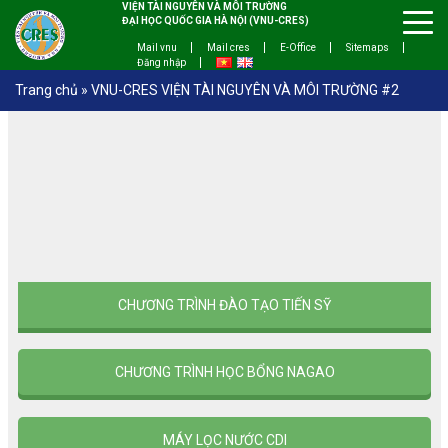
VIỆN TÀI NGUYÊN VÀ MÔI TRƯỜNG
ĐẠI HỌC QUỐC GIA HÀ NỘI (VNU-CRES)
Mail vnu
Mail cres
E-Office
Sitemaps
Đăng nhập
Trang chủ
»
VNU-CRES VIỆN TÀI NGUYÊN VÀ MÔI TRƯỜNG #2
CHƯƠNG TRÌNH ĐÀO TẠO TIẾN SỸ
CHƯƠNG TRÌNH HỌC BỔNG NAGAO
MÁY LỌC NƯỚC CDI