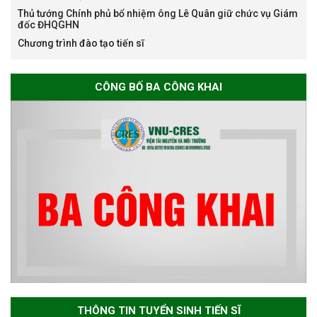
Environmental Sciences for the
Thủ tướng Chính phủ bổ nhiệm ông Lê Quân giữ chức vụ Giám
Advancement of Strategic
đốc ĐHQGHN
Technologies and
Chương trình đào tạo tiến sĩ
Infrastructure Development”
CÔNG BỐ BA CÔNG KHAI
THÔNG BÁO TUYỂN SINH ĐÀO
TẠO TIẾN SĨ NĂM 2026
THÔNG BÁO KẾ HOẠCH TỔ
CHỨC TRAO HỌC BỔNG NAGAO
NĂM HỌC 2025-2026
THƯ CẢM ƠN LỄ KỶ NIỆM 40
NĂM XÂY DỰNG VÀ PHÁT TRIỂN
THÔNG TIN TUYỂN SINH TIẾN SĨ
VIỆN (1985-2025) VÀ ĐÓN