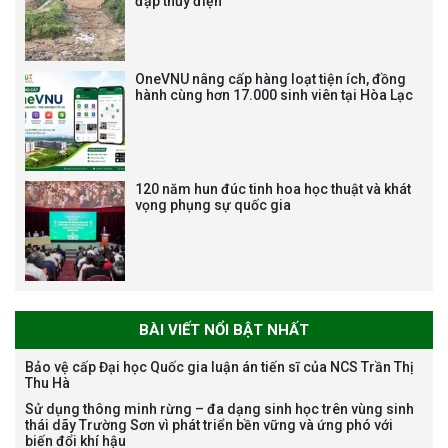
đập thủy điện
Thông báo về việc họp Tiểu
OneVNU nâng cấp hàng loạt tiện ích, đồng
hành cùng hơn 17.000 sinh viên tại Hòa Lạc
ban chuyên môn đánh giá hồ
sơ chuyên môn cho các thí sinh
dự tuyển nghiên cứu sinh đợt 1
năm 2026
120 năm hun đúc tinh hoa học thuật và khát
vọng phụng sự quốc gia
Thông báo danh sách thí sinh
đủ điều kiện dự tuyển Chương
trình đào tạo tiến sĩ chuyên
ngành Môi trường và phát triển
bền vững đợt 1 năm 2026
BÀI VIẾT NỔI BẬT NHẤT
Bảo vệ cấp Đại học Quốc gia luận án tiến sĩ của NCS Trần Thị
Thu Hà
The International Conference
Sử dụng thông minh rừng – đa dạng sinh học trên vùng sinh
thái dãy Trường Sơn vì phát triển bền vững và ứng phó với
EME 2026 on “Earth, Mine and
biến đổi khí hậu