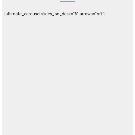
[ultimate_carousel slides_on_desk=”6″ arrows=”off”]