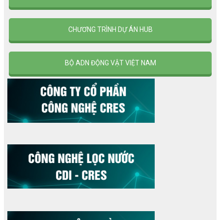
CHƯƠNG TRÌNH DỰ ÁN HUB
BỘ ADN ĐỘNG VẬT VIỆT NAM