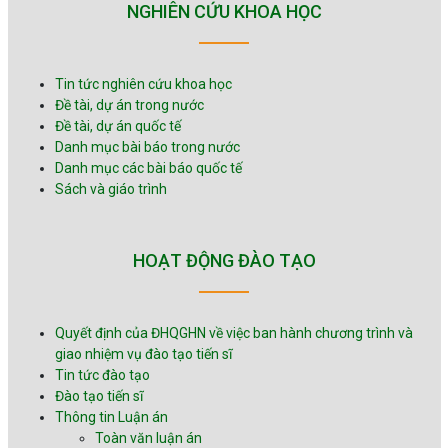
NGHIÊN CỨU KHOA HỌC
ngày 05/6/2025 của Giám đốc Đại học
trường và …
Quốc gia Hà Nội; Căn cứ Quyết định số
1959/QĐ-ĐHQGHN ngày 13/6/2018
của Giám đốc Đại học Quốc gia Hà Nội
Tin tức nghiên cứu khoa học
về việc ban hành chương trình đào tạo
trình độ tiến sĩ chuyên ngành Môi
Đề tài, dự án trong nước
trường và …
Đề tài, dự án quốc tế
Danh mục bài báo trong nước
Danh mục các bài báo quốc tế
Sách và giáo trình
HOẠT ĐỘNG ĐÀO TẠO
Quyết định của ĐHQGHN về việc ban hành chương trình và
giao nhiệm vụ đào tạo tiến sĩ
Tin tức đào tạo
Đào tạo tiến sĩ
Thông tin Luận án
Toàn văn luận án