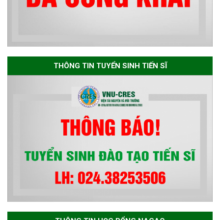
bổng Nagao tại Việt Nam năm
học 2026-2027
Thông báo về việc họp Tiểu
THÔNG TIN TUYỂN SINH TIẾN SĨ
ban chuyên môn đánh giá hồ
sơ chuyên môn cho các thí sinh
dự tuyển nghiên cứu sinh đợt 1
năm 2026