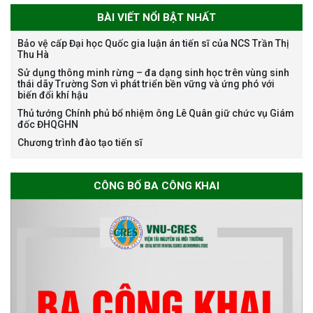
BÀI VIẾT NỔI BẬT NHẤT
Bảo vệ cấp Đại học Quốc gia luận án tiến sĩ của NCS Trần Thị
Thu Hà
Bảo vệ luận án tiến sĩ của NCS
Sử dụng thông minh rừng – đa dạng sinh học trên vùng sinh
Trương Mạnh Tuấn
thái dãy Trường Sơn vì phát triển bền vững và ứng phó với
biến đổi khí hậu
Thủ tướng Chính phủ bổ nhiệm ông Lê Quân giữ chức vụ Giám
đốc ĐHQGHN
Chương trình đào tạo tiến sĩ
Bảo vệ luận án tiến sĩ của NCS
CÔNG BỐ BA CÔNG KHAI
Nguyễn Thế Thông
Thông báo chương trình học