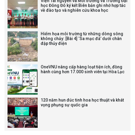
Viện Tài nguyên và Môi trường và Trường Đại
học Đông Đô ký kết Biên bản ghi nhớ hợp tác
về đào tạo và nghiên cứu khoa học
THÔNG BÁO KẾ HOẠCH TỔ
CHỨC TRAO HỌC BỔNG NAGAO
NĂM HỌC 2025-2026
Hiểm họa môi trường từ những dòng sông
không chảy: [Bài 4] ‘Sa mạc đá’ dưới chân
đập thủy điện
THƯ CẢM ƠN LỄ KỶ NIỆM 40
NĂM XÂY DỰNG VÀ PHÁT TRIỂN
VIỆN (1985-2025) VÀ ĐÓN
OneVNU nâng cấp hàng loạt tiện ích, đồng
NHẬN HUÂN CHƯƠNG LAO
hành cùng hơn 17.000 sinh viên tại Hòa Lạc
ĐỘNG HẠNG BA
120 năm hun đúc tinh hoa học thuật và khát
vọng phụng sự quốc gia
Tạm dừng công tác tuyển dụng
viên chức, người lao động các
vị trí việc làm chức danh nghề
nghiệp chuyên môn dùng
chung trong ĐHQGHN