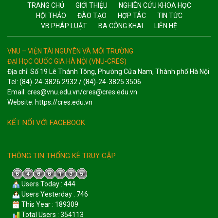
TRANG CHỦ
GIỚI THIỆU
NGHIÊN CỨU KHOA HỌC
HỘI THẢO
ĐÀO TẠO
HỢP TÁC
TIN TỨC
VB PHÁP LUẬT
BA CÔNG KHAI
LIÊN HỆ
VNU – VIỆN TÀI NGUYÊN VÀ MÔI TRƯỜNG
ĐẠI HỌC QUỐC GIA HÀ NỘI (VNU-CRES)
Địa chỉ: Số 19 Lê Thánh Tông, Phường Cửa Nam, Thành phố Hà Nội
Tel: (84)-24-3826 2932 / (84)-24-3825 3506
Email: cres@vnu.edu.vn/cres@cres.edu.vn
Website: https://cres.edu.vn
KẾT NỐI VỚI FACEBOOK
THÔNG TIN THỐNG KÊ TRUY CẬP
Users Today : 444
Users Yesterday : 746
This Year : 189309
Total Users : 354113