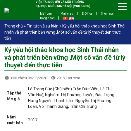
VIỆN TÀI NGUYÊN VÀ MÔI TRƯỜNG
ĐẠI HỌC QUỐC GIA HÀ NỘI (VNU-CRES)
Mail vnu
Mail cres
E-Office
Sitemaps
Đăng nhập
Trang chủ
»
Tin tức và sự kiện
»
Kỷ yếu hội thảo khoa học Sinh Thái
nhân và phát triển bền vững ,Một số vấn đề từ lý thuyết đến thực
tiễn
Kỷ yếu hội thảo khoa học Sinh Thái nhân
và phát triển bền vững ,Một số vấn đề từ lý
thuyết đến thực tiễn
3:00 chiều 05/08/2020
2019 lượt xem
Lê Trọng Cúc (Chủ biên) Trần Đức Viên, Lê Thị
Tập thể
Vân Huệ, Nghiêm Thị Phương Tuyến, Đào Trọng
tác giả
Hưng Nguyễn Thanh Lâm Nguyễn Thị Phương
Loan, Võ Thanh Giang, Trần Chí Trung.
Năm
2017
xuất bản