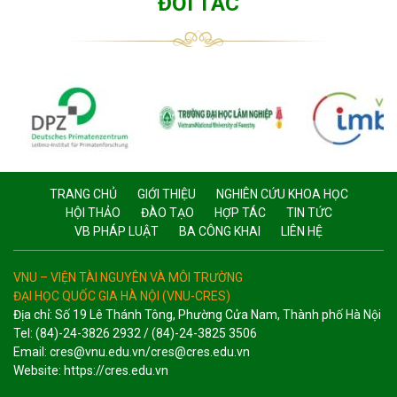
ĐỐI TÁC
TRANG CHỦ
GIỚI THIỆU
NGHIÊN CỨU KHOA HỌC
HỘI THẢO
ĐÀO TẠO
HỢP TÁC
TIN TỨC
VB PHÁP LUẬT
BA CÔNG KHAI
LIÊN HỆ
VNU – VIỆN TÀI NGUYÊN VÀ MÔI TRƯỜNG
ĐẠI HỌC QUỐC GIA HÀ NỘI (VNU-CRES)
Địa chỉ: Số 19 Lê Thánh Tông, Phường Cửa Nam, Thành phố Hà Nội
Tel: (84)-24-3826 2932 / (84)-24-3825 3506
Email: cres@vnu.edu.vn/cres@cres.edu.vn
Website: https://cres.edu.vn