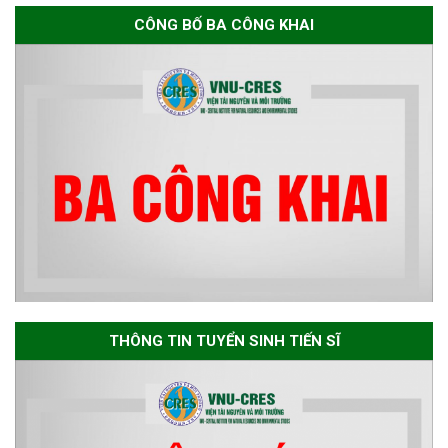
CÔNG BỐ BA CÔNG KHAI
Thông báo chương trình học
bổng Nagao tại Việt Nam năm
học 2026-2027
Thông báo về việc họp Tiểu
ban chuyên môn đánh giá hồ
sơ chuyên môn cho các thí sinh
dự tuyển nghiên cứu sinh đợt 1
năm 2026
THÔNG TIN TUYỂN SINH TIẾN SĨ