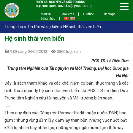
VIỆN TÀI NGUYÊN VÀ MÔI TRƯỜNG
ĐẠI HỌC QUỐC GIA HÀ NỘI (VNU-CRES)
Mail vnu
Mail cres
E-Office
Sitemaps
Đăng nhập
Trang chủ
»
Tin tức và sự kiện
»
Hệ sinh thái ven biển
Hệ sinh thái ven biển
9:08 sáng 04/05/2012
3860 lượt xem
PGS.TS. Lê Diên Dực
Trung tâm Nghiên cứu Tài nguyên và Môi Trường, Đại học Quốc gia
Hà Nội
Đây là sách tham khảo về các khái niệm cơ bản, thực trạng và các
hình thức quản lý hệ sinh thái ven biển. do PGS. TS Lê Diên Dực,
Trung tâm Nghiên cứu tài nguyên và Môi trường biên soạn.
……
Theo quy định của Công ước Ramsar thì đất ngập nước (ĐNN) bao
gồm : những vùng đầm lầy, đầm lầy than bùn, những vực nước bất
kể là tự nhiên hay nhân tạo, những vùng ngập nước tạm thời hay