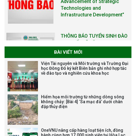
THÔNG BÁO KẾ HOẠCH TỔ
CHỨC TRAO HỌC BỔNG NAGAO
NĂM HỌC 2025-2026
BÀI VIẾT MỚI
Viện Tài nguyên và Môi trường và Trường Đại
học Đông Đô ký kết Biên bản ghi nhớ hợp tác
THƯ CẢM ƠN LỄ KỶ NIỆM 40
về đào tạo và nghiên cứu khoa học
NĂM XÂY DỰNG VÀ PHÁT TRIỂN
VIỆN (1985-2025) VÀ ĐÓN
NHẬN HUÂN CHƯƠNG LAO
ĐỘNG HẠNG BA
Hiểm họa môi trường từ những dòng sông
không chảy: [Bài 4] ‘Sa mạc đá’ dưới chân
đập thủy điện
Tạm dừng công tác tuyển dụng
OneVNU nâng cấp hàng loạt tiện ích, đồng
viên chức, người lao động các
hành cùng hơn 17.000 sinh viên tại Hòa Lạc