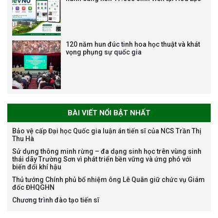
vị trí việc làm chức danh nghề
nghiệp chuyên môn dùng
chung trong ĐHQGHN
120 năm hun đúc tinh hoa học thuật và khát
vọng phụng sự quốc gia
Bảo vệ luận án tiến sĩ của NCS
Trương Mạnh Tuấn
BÀI VIẾT NỔI BẬT NHẤT
Bảo vệ cấp Đại học Quốc gia luận án tiến sĩ của NCS Trần Thị
Thu Hà
Sử dụng thông minh rừng – đa dạng sinh học trên vùng sinh
Bảo vệ luận án tiến sĩ của NCS
thái dãy Trường Sơn vì phát triển bền vững và ứng phó với
Nguyễn Thế Thông
biến đổi khí hậu
Thủ tướng Chính phủ bổ nhiệm ông Lê Quân giữ chức vụ Giám
đốc ĐHQGHN
Chương trình đào tạo tiến sĩ