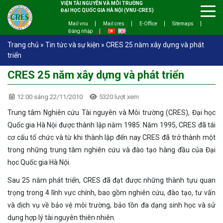
VIỆN TÀI NGUYÊN VÀ MÔI TRƯỜNG
ĐẠI HỌC QUỐC GIA HÀ NỘI (VNU-CRES)
Mail vnu
Mail cres
E-Office
Sitemaps
Đăng nhập
Trang chủ
»
Tin tức và sự kiện
»
CRES 25 năm xây dựng và phát
triển
CRES 25 năm xây dựng và phát triển
12:00 sáng 22/11/2010
5320 lượt xem
Trung tâm Nghiên cứu Tài nguyên và Môi trường (CRES), Đại học
Quốc gia Hà Nội được thành lập năm 1985. Năm 1995, CRES đã tái
cơ cấu tổ chức và từ khi thành lập đến nay CRES đã trở thành một
trong những trung tâm nghiên cứu và đào tạo hàng đầu của Đại
học Quốc gia Hà Nội.
Sau 25 năm phát triển, CRES đã đạt được những thành tựu quan
trọng trong 4 lĩnh vực chính, bao gồm nghiên cứu, đào tạo, tư vấn
và dịch vụ về bảo vệ môi trường, bảo tồn đa dạng sinh học và sử
dụng hợp lý tài nguyên thiên nhiên.