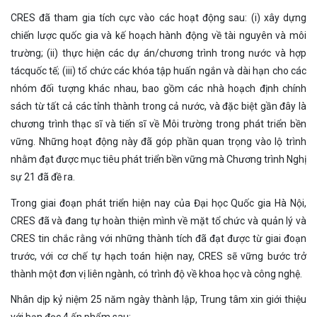
CRES đã tham gia tích cực vào các hoạt động sau: (i) xây dựng
chiến lược quốc gia và kế hoạch hành động về tài nguyên và môi
trường; (ii) thực hiện các dự án/chương trình trong nước và hợp
tácquốc tế; (iii) tổ chức các khóa tập huấn ngắn và dài hạn cho các
nhóm đối tượng khác nhau, bao gồm các nhà hoạch định chính
sách từ tất cả các tỉnh thành trong cả nước, và đặc biệt gần đây là
chương trình thạc sĩ và tiến sĩ về Môi trường trong phát triển bền
vững. Những hoạt động này đã góp phần quan trọng vào lộ trình
nhằm đạt được mục tiêu phát triển bền vững mà Chương trình Nghị
sự 21 đã đề ra.
Trong giai đoạn phát triển hiện nay của Đại học Quốc gia Hà Nội,
CRES đã và đang tự hoàn thiện mình về mặt tổ chức và quản lý và
CRES tin chắc rằng với những thành tích đã đạt được từ giai đoạn
trước, với cơ chế tự hạch toán hiện nay, CRES sẽ vững bước trở
thành một đơn vị liên ngành, có trình độ về khoa học và công nghệ.
Nhân dịp kỷ niệm 25 năm ngày thành lập, Trung tâm xin giới thiệu
với bạn đọc 4 ấn phẩm sau: