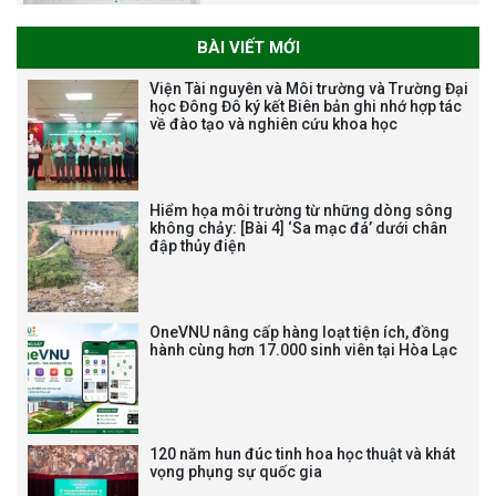
BÀI VIẾT MỚI
THƯ CẢM ƠN LỄ KỶ NIỆM 40
Viện Tài nguyên và Môi trường và Trường Đại
NĂM XÂY DỰNG VÀ PHÁT TRIỂN
học Đông Đô ký kết Biên bản ghi nhớ hợp tác
về đào tạo và nghiên cứu khoa học
VIỆN (1985-2025) VÀ ĐÓN
NHẬN HUÂN CHƯƠNG LAO
ĐỘNG HẠNG BA
Hiểm họa môi trường từ những dòng sông
không chảy: [Bài 4] ‘Sa mạc đá’ dưới chân
đập thủy điện
Tạm dừng công tác tuyển dụng
viên chức, người lao động các
vị trí việc làm chức danh nghề
OneVNU nâng cấp hàng loạt tiện ích, đồng
nghiệp chuyên môn dùng
hành cùng hơn 17.000 sinh viên tại Hòa Lạc
chung trong ĐHQGHN
120 năm hun đúc tinh hoa học thuật và khát
vọng phụng sự quốc gia
Bảo vệ luận án tiến sĩ của NCS