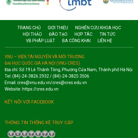
TRANG CHỦ
GIỚI THIỆU
NGHIÊN CỨU KHOA HỌC
HỘI THẢO
ĐÀO TẠO
HỢP TÁC
TIN TỨC
VB PHÁP LUẬT
BA CÔNG KHAI
LIÊN HỆ
VNU – VIỆN TÀI NGUYÊN VÀ MÔI TRƯỜNG
ĐẠI HỌC QUỐC GIA HÀ NỘI (VNU-CRES)
Địa chỉ: Số 19 Lê Thánh Tông, Phường Cửa Nam, Thành phố Hà Nội
Tel: (84)-24-3826 2932 / (84)-24-3825 3506
Email: cres@vnu.edu.vn/cres@cres.edu.vn
Website: https://cres.edu.vn
KẾT NỐI VỚI FACEBOOK
THÔNG TIN THỐNG KÊ TRUY CẬP