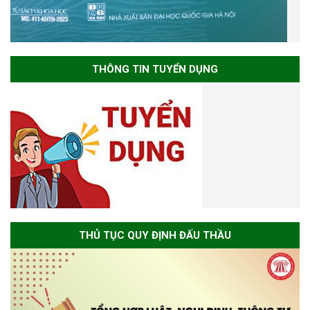
THÔNG TIN TUYỂN DỤNG
THỦ TỤC QUY ĐỊNH ĐẤU THẦU