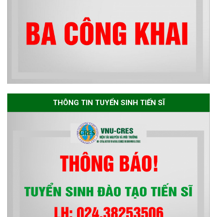
Thông báo về việc họp Tiểu
ban chuyên môn đánh giá hồ
sơ chuyên môn cho các thí sinh
dự tuyển nghiên cứu sinh đợt 1
năm 2026
Thông báo danh sách thí sinh
đủ điều kiện dự tuyển Chương
THÔNG TIN TUYỂN SINH TIẾN SĨ
trình đào tạo tiến sĩ chuyên
ngành Môi trường và phát triển
bền vững đợt 1 năm 2026