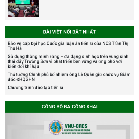
Trương Mạnh Tuấn
BÀI VIẾT NỔI BẬT NHẤT
Bảo vệ cấp Đại học Quốc gia luận án tiến sĩ của NCS Trần Thị
Thu Hà
Bảo vệ luận án tiến sĩ của NCS
Sử dụng thông minh rừng – đa dạng sinh học trên vùng sinh
Nguyễn Thế Thông
thái dãy Trường Sơn vì phát triển bền vững và ứng phó với
biến đổi khí hậu
Thủ tướng Chính phủ bổ nhiệm ông Lê Quân giữ chức vụ Giám
đốc ĐHQGHN
Chương trình đào tạo tiến sĩ
Thông báo chương trình học
CÔNG BỐ BA CÔNG KHAI
bổng Nagao tại Việt Nam năm
học 2026-2027