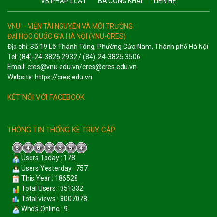
VB PHÁP LUẬT
BA CÔNG KHAI
LIÊN HỆ
VNU – VIỆN TÀI NGUYÊN VÀ MÔI TRƯỜNG
ĐẠI HỌC QUỐC GIA HÀ NỘI (VNU-CRES)
Địa chỉ: Số 19 Lê Thánh Tông, Phường Cửa Nam, Thành phố Hà Nội
Tel: (84)-24-3826 2932 / (84)-24-3825 3506
Email: cres@vnu.edu.vn/cres@cres.edu.vn
Website: https://cres.edu.vn
KẾT NỐI VỚI FACEBOOK
THÔNG TIN THỐNG KÊ TRUY CẬP
Users Today : 178
Users Yesterday : 757
This Year : 186528
Total Users : 351332
Total views : 8007078
Who's Online : 9