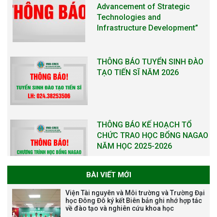
Advancement of Strategic
Technologies and
Infrastructure Development”
THÔNG BÁO TUYỂN SINH ĐÀO
TẠO TIẾN SĨ NĂM 2026
THÔNG BÁO KẾ HOẠCH TỔ
CHỨC TRAO HỌC BỔNG NAGAO
NĂM HỌC 2025-2026
BÀI VIẾT MỚI
THƯ CẢM ƠN LỄ KỶ NIỆM 40
Viện Tài nguyên và Môi trường và Trường Đại
NĂM XÂY DỰNG VÀ PHÁT TRIỂN
học Đông Đô ký kết Biên bản ghi nhớ hợp tác
về đào tạo và nghiên cứu khoa học
VIỆN (1985-2025) VÀ ĐÓN