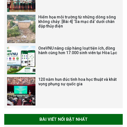
NHẬN HUÂN CHƯƠNG LAO
ĐỘNG HẠNG BA
Hiểm họa môi trường từ những dòng sông
không chảy: [Bài 4] ‘Sa mạc đá’ dưới chân
đập thủy điện
Tạm dừng công tác tuyển dụng
viên chức, người lao động các
vị trí việc làm chức danh nghề
OneVNU nâng cấp hàng loạt tiện ích, đồng
nghiệp chuyên môn dùng
hành cùng hơn 17.000 sinh viên tại Hòa Lạc
chung trong ĐHQGHN
120 năm hun đúc tinh hoa học thuật và khát
vọng phụng sự quốc gia
Bảo vệ luận án tiến sĩ của NCS
Trương Mạnh Tuấn
BÀI VIẾT NỔI BẬT NHẤT