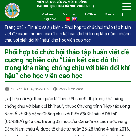
VIỆN TÀI NGUYÊN VÀ MÔI TRƯỜNG
ĐẠI HỌC QUỐC GIA HÀ NỘI (VNU-CRES)
Mail vnu
Mail cres
E-Office
Sitemaps
Đăng nhập
Trang chủ
»
Tin tức và sự kiện
»
Phối hợp tổ chức hội thảo tập huấn
viết đề cương nghiên cứu “Liên kết các đô thị trong khả năng chống
chịu với biến đổi khí hậu” cho học viên cao học
Phối hợp tổ chức hội thảo tập huấn viết đề
cương nghiên cứu “Liên kết các đô thị
trong khả năng chống chịu với biến đổi khí
hậu” cho học viên cao học
4:05 chiều 16/05/2016
2939 lượt xem
[:vi]Tiếp nối Hội thảo quốc tế “Liên kết các đô thị trong khả năng
chống chịu với biến đổi khí hậu”
,
thuộc Chương trình “Hợp tác Đông
Nam Á về Khả năng Chống chịu với Biến đổi Khí hậu ở Đô thị”
(UCRSEA) giữa các trường đại học của Canađa và các nước vùng
Đông Nam châu Á, được tổ chức từ ngày 25-28 tháng 4 năm 2016,