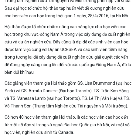
Trung tâm Nghiên cứu Tài nguyên và Môi trường phối hợp với Khoa
Sau đại học tổ chức hội thảo tập huấn viết đề cương nghiên cứu
cho học viên cao học trong thời gian 1 ngày, 28/4/2016, tại Hà Nội.
Hội thảo được tổ chức nhằm nâng cao năng lực cho học viên cao
học trong khu vực Đông Nam Á trong việc xây dựng đề xuất nghiên
cứu và dự án nghiên cứu. Đây cũng là dịp để các sinh viên cao học
được làm việc cùng với Dự án UCRSEA và các sinh viên tiềm năng
trong tương lai để xây dựng đề xuất nghiên cứu giải quyết các vấn
đề đang ngày càng nóng lên đối với các quốc gia Đông Nam Á, đó là
biến đổi khí hậu.
Các giảng viên tham gia Hội thảo gồm GS. Lisa Drummond (Đại học
York) và GS. Armita Daniere (Đại học Toronto), TS. Trần Kim Hồng
và TS. Vanessa Lamb (Đại học Toronto), TS. Lê Thị Vân Huệ và TS.
Võ Thanh Sơn (Trung tâm Nghiên cứu Tài nguyên và Môi trường).
Có hơn 40 học viên tham gia Hội thảo, là các học viên cao học đến
từ một số đơn vị trong và ngoài Đại học Quốc gia Hà Nội, và một số
học viên, nghiên cứu sinh từ Canađa.