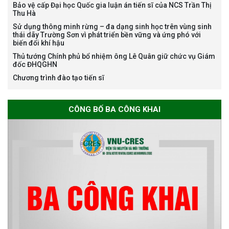
Bảo vệ cấp Đại học Quốc gia luận án tiến sĩ của NCS Trần Thị
Thu Hà
Bảo vệ luận án tiến sĩ của NCS
Sử dụng thông minh rừng – đa dạng sinh học trên vùng sinh
Nguyễn Thế Thông
thái dãy Trường Sơn vì phát triển bền vững và ứng phó với
biến đổi khí hậu
Thủ tướng Chính phủ bổ nhiệm ông Lê Quân giữ chức vụ Giám
đốc ĐHQGHN
Chương trình đào tạo tiến sĩ
Thông báo chương trình học
CÔNG BỐ BA CÔNG KHAI
bổng Nagao tại Việt Nam năm
học 2026-2027
Thông báo về việc họp Tiểu
ban chuyên môn đánh giá hồ
sơ chuyên môn cho các thí sinh
dự tuyển nghiên cứu sinh đợt 1
năm 2026