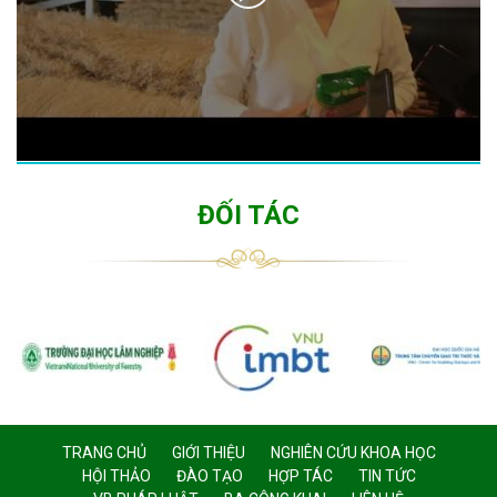
ĐỐI TÁC
TRANG CHỦ
GIỚI THIỆU
NGHIÊN CỨU KHOA HỌC
HỘI THẢO
ĐÀO TẠO
HỢP TÁC
TIN TỨC