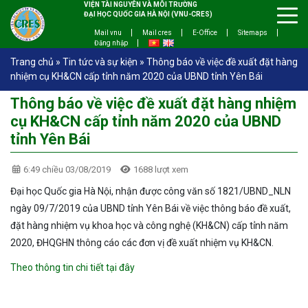
VIỆN TÀI NGUYÊN VÀ MÔI TRƯỜNG
ĐẠI HỌC QUỐC GIA HÀ NỘI (VNU-CRES)
Mail vnu
Mail cres
E-Office
Sitemaps
Đăng nhập
Trang chủ
»
Tin tức và sự kiện
»
Thông báo về việc đề xuất đặt hàng
nhiệm cụ KH&CN cấp tỉnh năm 2020 của UBND tỉnh Yên Bái
Thông báo về việc đề xuất đặt hàng nhiệm
cụ KH&CN cấp tỉnh năm 2020 của UBND
tỉnh Yên Bái
6:49 chiều 03/08/2019
1688 lượt xem
Đại học Quốc gia Hà Nội, nhận được công văn số 1821/UBND_NLN
ngày 09/7/2019 của UBND tỉnh Yên Bái về việc thông báo đề xuất,
đặt hàng nhiệm vụ khoa học và công nghệ (KH&CN) cấp tỉnh năm
2020, ĐHQGHN thông cáo các đơn vị đề xuất nhiệm vụ KH&CN.
Theo thông tin chi tiết tại đây