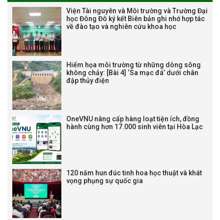
THƯ CẢM ƠN LỄ KỶ NIỆM 40
Viện Tài nguyên và Môi trường và Trường Đại
NĂM XÂY DỰNG VÀ PHÁT TRIỂN
học Đông Đô ký kết Biên bản ghi nhớ hợp tác
về đào tạo và nghiên cứu khoa học
VIỆN (1985-2025) VÀ ĐÓN
NHẬN HUÂN CHƯƠNG LAO
ĐỘNG HẠNG BA
Hiểm họa môi trường từ những dòng sông
không chảy: [Bài 4] ‘Sa mạc đá’ dưới chân
đập thủy điện
Tạm dừng công tác tuyển dụng
viên chức, người lao động các
vị trí việc làm chức danh nghề
OneVNU nâng cấp hàng loạt tiện ích, đồng
nghiệp chuyên môn dùng
hành cùng hơn 17.000 sinh viên tại Hòa Lạc
chung trong ĐHQGHN
120 năm hun đúc tinh hoa học thuật và khát
vọng phụng sự quốc gia
Bảo vệ luận án tiến sĩ của NCS
Trương Mạnh Tuấn