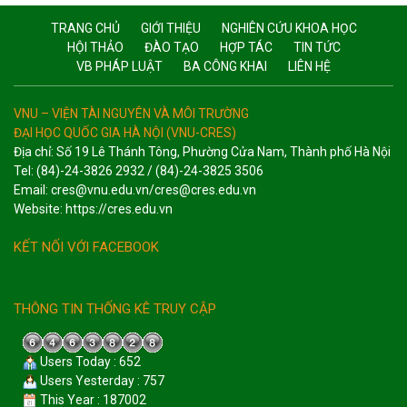
TRANG CHỦ
GIỚI THIỆU
NGHIÊN CỨU KHOA HỌC
HỘI THẢO
ĐÀO TẠO
HỢP TÁC
TIN TỨC
VB PHÁP LUẬT
BA CÔNG KHAI
LIÊN HỆ
VNU – VIỆN TÀI NGUYÊN VÀ MÔI TRƯỜNG
ĐẠI HỌC QUỐC GIA HÀ NỘI (VNU-CRES)
Địa chỉ: Số 19 Lê Thánh Tông, Phường Cửa Nam, Thành phố Hà Nội
Tel: (84)-24-3826 2932 / (84)-24-3825 3506
Email: cres@vnu.edu.vn/cres@cres.edu.vn
Website: https://cres.edu.vn
KẾT NỐI VỚI FACEBOOK
THÔNG TIN THỐNG KÊ TRUY CẬP
Users Today : 652
Users Yesterday : 757
This Year : 187002