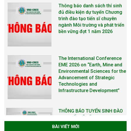
The International Conference
EME 2026 on “Earth, Mine and
Environmental Sciences for the
Advancement of Strategic
Technologies and
Infrastructure Development”
THÔNG BÁO TUYỂN SINH ĐÀO
TẠO TIẾN SĨ NĂM 2026
THÔNG BÁO KẾ HOẠCH TỔ
CHỨC TRAO HỌC BỔNG NAGAO
NĂM HỌC 2025-2026
BÀI VIẾT MỚI