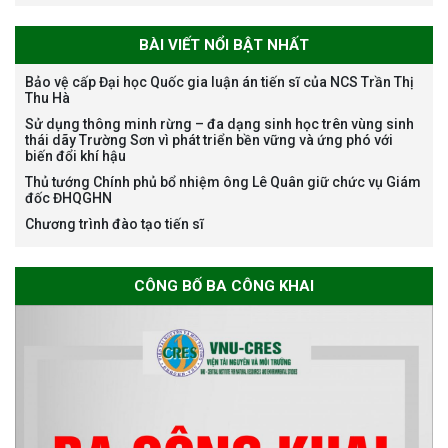
BÀI VIẾT NỔI BẬT NHẤT
Bảo vệ cấp Đại học Quốc gia luận án tiến sĩ của NCS Trần Thị
Thu Hà
Bảo vệ luận án tiến sĩ của NCS
Sử dụng thông minh rừng – đa dạng sinh học trên vùng sinh
Nguyễn Thế Thông
thái dãy Trường Sơn vì phát triển bền vững và ứng phó với
biến đổi khí hậu
Thủ tướng Chính phủ bổ nhiệm ông Lê Quân giữ chức vụ Giám
đốc ĐHQGHN
Chương trình đào tạo tiến sĩ
Thông báo chương trình học
CÔNG BỐ BA CÔNG KHAI
bổng Nagao tại Việt Nam năm
học 2026-2027
Thông báo về việc họp Tiểu
ban chuyên môn đánh giá hồ