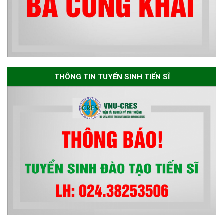
sơ chuyên môn cho các thí sinh
dự tuyển nghiên cứu sinh đợt 1
năm 2026
Thông báo danh sách thí sinh
đủ điều kiện dự tuyển Chương
THÔNG TIN TUYỂN SINH TIẾN SĨ
trình đào tạo tiến sĩ chuyên
ngành Môi trường và phát triển
bền vững đợt 1 năm 2026