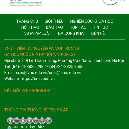
TRANG CHỦ
GIỚI THIỆU
NGHIÊN CỨU KHOA HỌC
HỘI THẢO
ĐÀO TẠO
HỢP TÁC
TIN TỨC
VB PHÁP LUẬT
BA CÔNG KHAI
LIÊN HỆ
VNU – VIỆN TÀI NGUYÊN VÀ MÔI TRƯỜNG
ĐẠI HỌC QUỐC GIA HÀ NỘI (VNU-CRES)
Địa chỉ: Số 19 Lê Thánh Tông, Phường Cửa Nam, Thành phố Hà Nội
Tel: (84)-24-3826 2932 / (84)-24-3825 3506
Email: cres@vnu.edu.vn/cres@cres.edu.vn
Website: https://cres.edu.vn
KẾT NỐI VỚI FACEBOOK
THÔNG TIN THỐNG KÊ TRUY CẬP
Users Today : 558