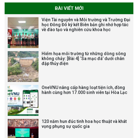
BÀI VIẾT MỚI
THƯ CẢM ƠN LỄ KỶ NIỆM 40
Viện Tài nguyên và Môi trường và Trường Đại
NĂM XÂY DỰNG VÀ PHÁT TRIỂN
học Đông Đô ký kết Biên bản ghi nhớ hợp tác
về đào tạo và nghiên cứu khoa học
VIỆN (1985-2025) VÀ ĐÓN
NHẬN HUÂN CHƯƠNG LAO
ĐỘNG HẠNG BA
Hiểm họa môi trường từ những dòng sông
không chảy: [Bài 4] ‘Sa mạc đá’ dưới chân
đập thủy điện
Tạm dừng công tác tuyển dụng
viên chức, người lao động các
vị trí việc làm chức danh nghề
OneVNU nâng cấp hàng loạt tiện ích, đồng
nghiệp chuyên môn dùng
hành cùng hơn 17.000 sinh viên tại Hòa Lạc
chung trong ĐHQGHN
120 năm hun đúc tinh hoa học thuật và khát
vọng phụng sự quốc gia
Bảo vệ luận án tiến sĩ của NCS
Trương Mạnh Tuấn