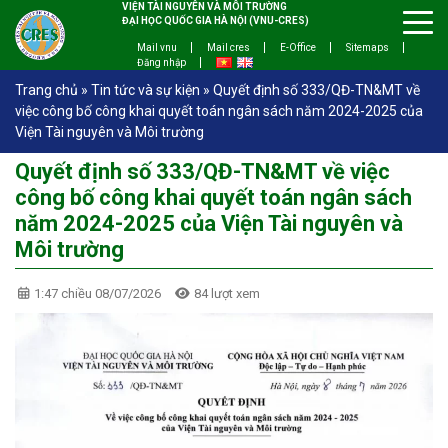
VIỆN TÀI NGUYÊN VÀ MÔI TRƯỜNG
ĐẠI HỌC QUỐC GIA HÀ NỘI (VNU-CRES)
Mail vnu
Mail cres
E-Office
Sitemaps
Đăng nhập
Trang chủ
»
Tin tức và sự kiện
»
Quyết định số 333/QĐ-TN&MT về
việc công bố công khai quyết toán ngân sách năm 2024-2025 của
Viện Tài nguyên và Môi trường
Quyết định số 333/QĐ-TN&MT về việc
công bố công khai quyết toán ngân sách
năm 2024-2025 của Viện Tài nguyên và
Môi trường
1:47 chiều 08/07/2026
84 lượt xem