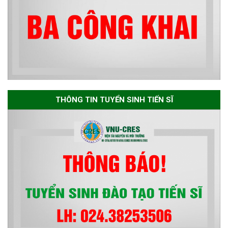
Thông báo về việc họp Tiểu
ban chuyên môn đánh giá hồ
sơ chuyên môn cho các thí sinh
dự tuyển nghiên cứu sinh đợt 1
năm 2026
Thông báo danh sách thí sinh
đủ điều kiện dự tuyển Chương
THÔNG TIN TUYỂN SINH TIẾN SĨ
trình đào tạo tiến sĩ chuyên
ngành Môi trường và phát triển
bền vững đợt 1 năm 2026