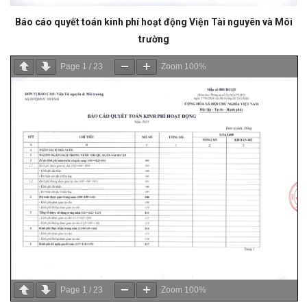
Báo cáo quyết toán kinh phí hoạt động Viện Tài nguyên và Môi
trường
Page
1
/
23
Zoom
100%
Page
1
/
23
Zoom
100%