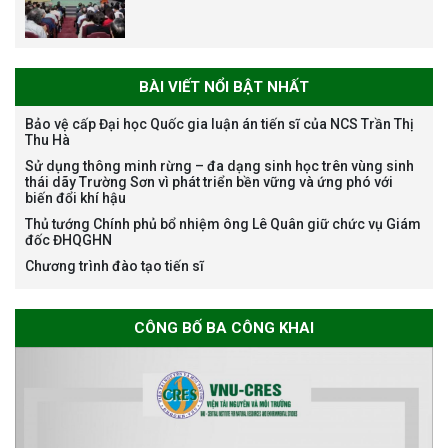
BÀI VIẾT NỔI BẬT NHẤT
Bảo vệ cấp Đại học Quốc gia luận án tiến sĩ của NCS Trần Thị
Thu Hà
Bảo vệ luận án tiến sĩ của NCS
Sử dụng thông minh rừng – đa dạng sinh học trên vùng sinh
Nguyễn Thế Thông
thái dãy Trường Sơn vì phát triển bền vững và ứng phó với
biến đổi khí hậu
Thủ tướng Chính phủ bổ nhiệm ông Lê Quân giữ chức vụ Giám
đốc ĐHQGHN
Chương trình đào tạo tiến sĩ
Thông báo chương trình học
CÔNG BỐ BA CÔNG KHAI
bổng Nagao tại Việt Nam năm
học 2026-2027