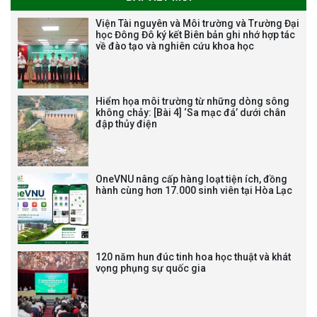
THƯ CẢM ƠN LỄ KỶ NIỆM 40
Viện Tài nguyên và Môi trường và Trường Đại
NĂM XÂY DỰNG VÀ PHÁT TRIỂN
học Đông Đô ký kết Biên bản ghi nhớ hợp tác
về đào tạo và nghiên cứu khoa học
VIỆN (1985-2025) VÀ ĐÓN
NHẬN HUÂN CHƯƠNG LAO
ĐỘNG HẠNG BA
Hiểm họa môi trường từ những dòng sông
không chảy: [Bài 4] ‘Sa mạc đá’ dưới chân
đập thủy điện
Tạm dừng công tác tuyển dụng
viên chức, người lao động các
vị trí việc làm chức danh nghề
OneVNU nâng cấp hàng loạt tiện ích, đồng
nghiệp chuyên môn dùng
hành cùng hơn 17.000 sinh viên tại Hòa Lạc
chung trong ĐHQGHN
120 năm hun đúc tinh hoa học thuật và khát
vọng phụng sự quốc gia
Bảo vệ luận án tiến sĩ của NCS
Trương Mạnh Tuấn