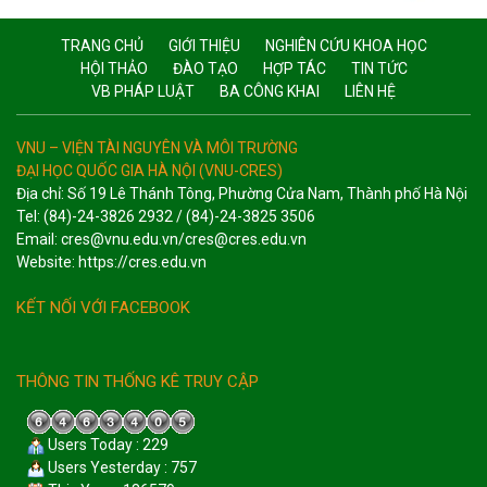
TRANG CHỦ
GIỚI THIỆU
NGHIÊN CỨU KHOA HỌC
HỘI THẢO
ĐÀO TẠO
HỢP TÁC
TIN TỨC
VB PHÁP LUẬT
BA CÔNG KHAI
LIÊN HỆ
VNU – VIỆN TÀI NGUYÊN VÀ MÔI TRƯỜNG
ĐẠI HỌC QUỐC GIA HÀ NỘI (VNU-CRES)
Địa chỉ: Số 19 Lê Thánh Tông, Phường Cửa Nam, Thành phố Hà Nội
Tel: (84)-24-3826 2932 / (84)-24-3825 3506
Email: cres@vnu.edu.vn/cres@cres.edu.vn
Website: https://cres.edu.vn
KẾT NỐI VỚI FACEBOOK
THÔNG TIN THỐNG KÊ TRUY CẬP
Users Today : 229
Users Yesterday : 757