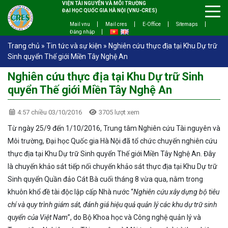
VIỆN TÀI NGUYÊN VÀ MÔI TRƯỜNG
ĐẠI HỌC QUỐC GIA HÀ NỘI (VNU-CRES)
Mail vnu
Mail cres
E-Office
Sitemaps
Đăng nhập
Trang chủ
»
Tin tức và sự kiện
»
Nghiên cứu thực địa tại Khu Dự trữ
Sinh quyển Thế giới Miền Tây Nghệ An
Nghiên cứu thực địa tại Khu Dự trữ Sinh
quyển Thế giới Miền Tây Nghệ An
4:57 chiều 03/10/2016
3705 lượt xem
Từ ngày 25/9 đến 1/10/2016, Trung tâm Nghiên cứu Tài nguyên và
Môi trường, Đại học Quốc gia Hà Nội đã tổ chức chuyến nghiên cứu
thực địa tại Khu Dự trữ Sinh quyển Thế giới Miền Tây Nghệ An. Đây
là chuyến khảo sát tiếp nối chuyến khảo sát thực địa tại Khu Dự trữ
Sinh quyển Quần đảo Cát Bà cuối tháng 8 vừa qua, nằm trong
khuôn khổ đề tài độc lập cấp Nhà nước “
Nghiên cứu xây dựng bộ tiêu
chí và quy trình giám sát, đánh giá hiệu quả quản lý các khu dự trữ sinh
quyển của Việt Nam
”, do Bộ Khoa học và Công nghệ quản lý và