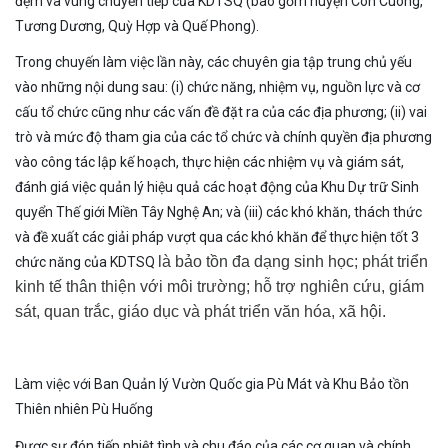
đệm và vùng chuyển tiếp của KDTSQ (bao gồm huyện Con Cuông,
Tương Dương, Quỳ Hợp và Quế Phong).
Trong chuyến làm việc lần này, các chuyên gia tập trung chủ yếu
vào những nội dung sau: (i) chức năng, nhiệm vụ, nguồn lực và cơ
cấu tổ chức cũng như các vấn đề đặt ra của các địa phương; (ii) vai
trò và mức độ tham gia của các tổ chức và chính quyền địa phương
vào công tác lập kế hoạch, thực hiện các nhiệm vụ và giám sát,
đánh giá việc quản lý hiệu quả các hoạt động của Khu Dự trữ Sinh
quyển Thế giới Miền Tây Nghệ An; và (iii) các khó khăn, thách thức
và đề xuất các giải pháp vượt qua các khó khăn để thực hiện tốt 3
là bảo tồn đa dạng sinh học; phát triển
chức năng của KDTSQ
kinh tế thân thiện với môi trường; hỗ trợ nghiên cứu, giám
sát, quan trắc, giáo dục và phát triển văn hóa, xã hội.
Làm việc với Ban Quản lý Vườn Quốc gia Pù Mát và Khu Bảo tồn
Thiên nhiên Pù Huống
Được sự đón tiếp nhiệt tình và chu đáo của các cơ quan và chính