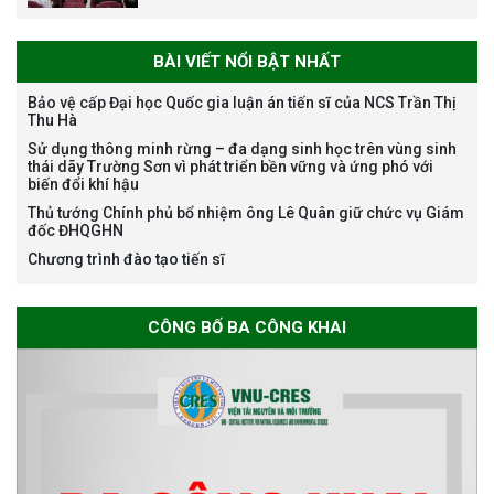
BÀI VIẾT NỔI BẬT NHẤT
Bảo vệ cấp Đại học Quốc gia luận án tiến sĩ của NCS Trần Thị
Thu Hà
Bảo vệ luận án tiến sĩ của NCS
Sử dụng thông minh rừng – đa dạng sinh học trên vùng sinh
Nguyễn Thế Thông
thái dãy Trường Sơn vì phát triển bền vững và ứng phó với
biến đổi khí hậu
Thủ tướng Chính phủ bổ nhiệm ông Lê Quân giữ chức vụ Giám
đốc ĐHQGHN
Chương trình đào tạo tiến sĩ
Thông báo chương trình học
CÔNG BỐ BA CÔNG KHAI
bổng Nagao tại Việt Nam năm
học 2026-2027
Thông báo về việc họp Tiểu
ban chuyên môn đánh giá hồ