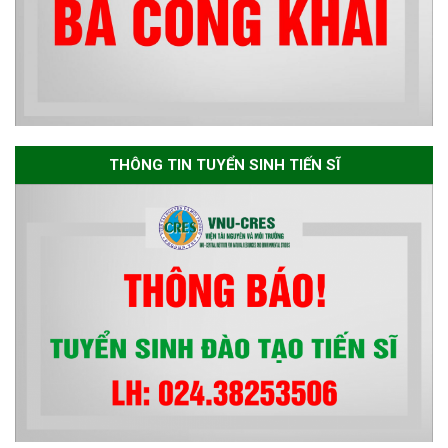
sơ chuyên môn cho các thí sinh
dự tuyển nghiên cứu sinh đợt 1
năm 2026
Thông báo danh sách thí sinh
đủ điều kiện dự tuyển Chương
THÔNG TIN TUYỂN SINH TIẾN SĨ
trình đào tạo tiến sĩ chuyên
ngành Môi trường và phát triển
bền vững đợt 1 năm 2026