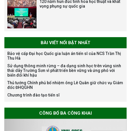
120 năm hun đúc tinh hoa học thuật và khát
vọng phụng sự quốc gia
Bảo vệ luận án tiến sĩ của NCS
Trương Mạnh Tuấn
BÀI VIẾT NỔI BẬT NHẤT
Bảo vệ cấp Đại học Quốc gia luận án tiến sĩ của NCS Trần Thị
Thu Hà
Bảo vệ luận án tiến sĩ của NCS
Sử dụng thông minh rừng – đa dạng sinh học trên vùng sinh
Nguyễn Thế Thông
thái dãy Trường Sơn vì phát triển bền vững và ứng phó với
biến đổi khí hậu
Thủ tướng Chính phủ bổ nhiệm ông Lê Quân giữ chức vụ Giám
đốc ĐHQGHN
Chương trình đào tạo tiến sĩ
Thông báo chương trình học
CÔNG BỐ BA CÔNG KHAI
bổng Nagao tại Việt Nam năm
học 2026-2027