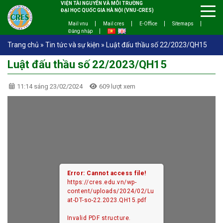
VIỆN TÀI NGUYÊN VÀ MÔI TRƯỜNG
ĐẠI HỌC QUỐC GIA HÀ NỘI (VNU-CRES)
Mail vnu
Mail cres
E-Office
Sitemaps
Đăng nhập
Trang chủ
»
Tin tức và sự kiện
»
Luật đấu thầu số 22/2023/QH15
Luật đấu thầu số 22/2023/QH15
11:14 sáng 23/02/2024
609 lượt xem
Error: Cannot access file!
https://cres.edu.vn/wp-
content/uploads/2024/02/Lu
at-DT-so-22.2023.QH15.pdf
Invalid PDF structure.