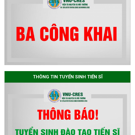
Thông báo về việc họp Tiểu
ban chuyên môn đánh giá hồ
sơ chuyên môn cho các thí sinh
dự tuyển nghiên cứu sinh đợt 1
năm 2026
Thông báo danh sách thí sinh
đủ điều kiện dự tuyển Chương
THÔNG TIN TUYỂN SINH TIẾN SĨ
trình đào tạo tiến sĩ chuyên
ngành Môi trường và phát triển
bền vững đợt 1 năm 2026