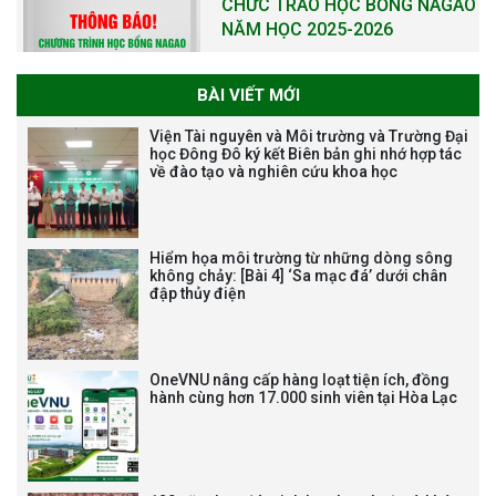
CHỨC TRAO HỌC BỔNG NAGAO
NĂM HỌC 2025-2026
BÀI VIẾT MỚI
THƯ CẢM ƠN LỄ KỶ NIỆM 40
Viện Tài nguyên và Môi trường và Trường Đại
NĂM XÂY DỰNG VÀ PHÁT TRIỂN
học Đông Đô ký kết Biên bản ghi nhớ hợp tác
về đào tạo và nghiên cứu khoa học
VIỆN (1985-2025) VÀ ĐÓN
NHẬN HUÂN CHƯƠNG LAO
ĐỘNG HẠNG BA
Hiểm họa môi trường từ những dòng sông
không chảy: [Bài 4] ‘Sa mạc đá’ dưới chân
đập thủy điện
Tạm dừng công tác tuyển dụng
viên chức, người lao động các
vị trí việc làm chức danh nghề
OneVNU nâng cấp hàng loạt tiện ích, đồng
nghiệp chuyên môn dùng
hành cùng hơn 17.000 sinh viên tại Hòa Lạc
chung trong ĐHQGHN