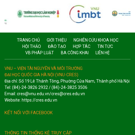
TRANG CHỦ
GIỚI THIỆU
NGHIÊN CỨU KHOA HỌC
HỘI THẢO
ĐÀO TẠO
HỢP TÁC
TIN TỨC
VB PHÁP LUẬT
BA CÔNG KHAI
LIÊN HỆ
VNU – VIỆN TÀI NGUYÊN VÀ MÔI TRƯỜNG
ĐẠI HỌC QUỐC GIA HÀ NỘI (VNU-CRES)
Địa chỉ: Số 19 Lê Thánh Tông, Phường Cửa Nam, Thành phố Hà Nội
Tel: (84)-24-3826 2932 / (84)-24-3825 3506
Email: cres@vnu.edu.vn/cres@cres.edu.vn
Website: https://cres.edu.vn
KẾT NỐI VỚI FACEBOOK
THÔNG TIN THỐNG KÊ TRUY CẬP